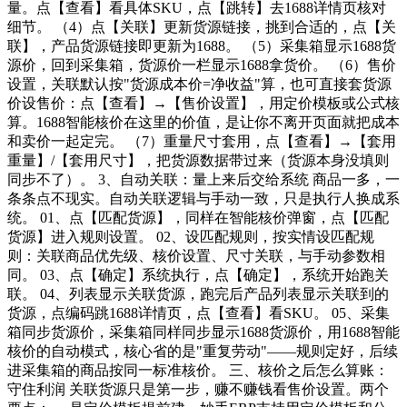
量。点【查看】看具体SKU，点【跳转】去1688详情页核对
细节。 （4）点【关联】更新货源链接，挑到合适的，点【关
联】，产品货源链接即更新为1688。 （5）采集箱显示1688货
源价，回到采集箱，货源价一栏显示1688拿货价。 （6）售价
设置，关联默认按"货源成本价=净收益"算，也可直接套货源
价设售价：点【查看】→【售价设置】，用定价模板或公式核
算。1688智能核价在这里的价值，是让你不离开页面就把成本
和卖价一起定完。 （7）重量尺寸套用，点【查看】→【套用
重量】/【套用尺寸】，把货源数据带过来（货源本身没填则
同步不了）。 3、自动关联：量上来后交给系统 商品一多，一
条条点不现实。自动关联逻辑与手动一致，只是执行人换成系
统。 01、点【匹配货源】，同样在智能核价弹窗，点【匹配
货源】进入规则设置。 02、设匹配规则，按实情设匹配规
则：关联商品优先级、核价设置、尺寸关联，与手动参数相
同。 03、点【确定】系统执行，点【确定】，系统开始跑关
联。 04、列表显示关联货源，跑完后产品列表显示关联到的
货源，点编码跳1688详情页，点【查看】看SKU。 05、采集
箱同步货源价，采集箱同样同步显示1688货源价，用1688智能
核价的自动模式，核心省的是"重复劳动"——规则定好，后续
进采集箱的商品按同一标准核价。 三、核价之后怎么算账：
守住利润 关联货源只是第一步，赚不赚钱看售价设置。两个