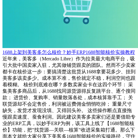
1688上架到美客多怎么核价？妙手ERP1688智能核价实操教程
近年来，美客多（Mercado Libre）作为拉美最大电商平台，吸
引大批中国卖家入驻，尤其做铺货跟卖的团队。然而不少卖家
都卡在核价这一步：要搞清楚这批货从1688拿要花多少、挂到
美客多该卖多少。成本算不准，售价就定不稳，利润空间也跟
着模糊。 核价到底难在哪？多数卖家会卡在这四个环节： 采
集美客多商品后，从1688找同源货源得反复跳平台、逐个搜同
款； 进货价、复购率、销量散落各处，成本核算靠手工； 关
联货源却不会定售价，利润被运费佣金悄悄吃掉； 重量尺寸
缺失，发货才发现没填、又得回头补。 这些操作断点直接拖
慢跟卖速度、蚕食利润。因此建议美客多卖家们还是要借助专
业的ERP工具，以妙手ERP为例，该工具上线了【1688智能核
价】功能，把"找货源—关联—核算"收进采集箱打通。那么下
面本文就给大家分享下美客多1688智能核价的实操路径，守住