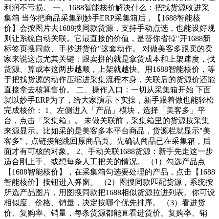
利润不亏损。 一、1688智能核价解决什么：把找货源收进采
集箱 当你把商品采集到妙手ERP采集箱后，【1688智能核
价】会按图片去1688搜同款货源，支持手动点选，也能设好规
则让系统自动关联。它最直接的价值，是替你省掉"开1688新
标签页搜同款、手抄进货价"这套动作。 对做美客多跟卖的卖
家来说这点尤其关键：跟卖拼的就是拿货成本和上架速度，找
货源、算成本这两步越顺，上架就越快。用1688智能核价，等
于把找货源的动作压缩进采集流程本身，关联后的货源价还能
直接拿去核算售价。 二、操作入口：一切从采集箱开始 下面
就以妙手ERP为了，给大家演示下实操，新手跟着做也能轻松
完成核价： 1、左侧进入「产品」模块，选择「美客多」平
台，点击「采集箱」。 未做关联前，采集箱里的货源按采集
来源显示。比如采的是美客多本平台商品，货源栏就显示"美
客多"，点链接能跳回原商品页。先确认商品已在采集箱，后
面才有可核的对象。 2、手动关联1688货源：新手先走这一步
适合刚上手、或想每条人工把关的情况。 （1）勾选产品点
【1688智能核价】，在采集箱勾选要处理的产品，点击【1688
智能核价】按钮进入弹窗。 （2）图搜同款匹配货源，系统按
所选产品图片，用图搜同款把1688相似货源拉进列表。你可设
相似度、价格、销量，决定按哪个优先排序。 （3）看进货
价、复购率、销量，每条货源都能直看进货价、复购率、销