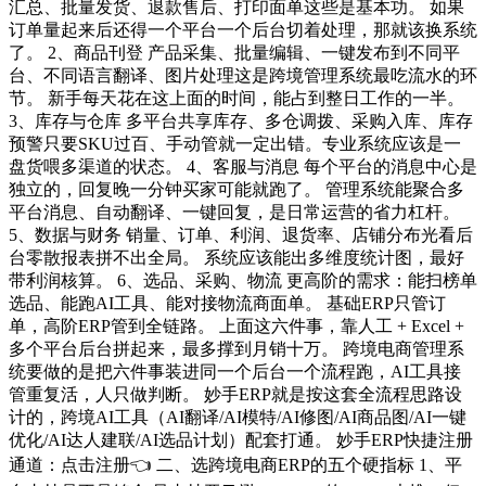
汇总、批量发货、退款售后、打印面单这些是基本功。 如果
订单量起来后还得一个平台一个后台切着处理，那就该换系统
了。 2、商品刊登 产品采集、批量编辑、一键发布到不同平
台、不同语言翻译、图片处理这是跨境管理系统最吃流水的环
节。 新手每天花在这上面的时间，能占到整日工作的一半。
3、库存与仓库 多平台共享库存、多仓调拨、采购入库、库存
预警只要SKU过百、手动管就一定出错。专业系统应该是一
盘货喂多渠道的状态。 4、客服与消息 每个平台的消息中心是
独立的，回复晚一分钟买家可能就跑了。 管理系统能聚合多
平台消息、自动翻译、一键回复，是日常运营的省力杠杆。
5、数据与财务 销量、订单、利润、退货率、店铺分布光看后
台零散报表拼不出全局。 系统应该能出多维度统计图，最好
带利润核算。 6、选品、采购、物流 更高阶的需求：能扫榜单
选品、能跑AI工具、能对接物流商面单。 基础ERP只管订
单，高阶ERP管到全链路。 上面这六件事，靠人工 + Excel +
多个平台后台拼起来，最多撑到月销十万。 跨境电商管理系
统要做的是把六件事装进同一个后台一个流程跑，AI工具接
管重复活，人只做判断。 妙手ERP就是按这套全流程思路设
计的，跨境AI工具（AI翻译/AI模特/AI修图/AI商品图/AI一键
优化/AI达人建联/AI选品计划）配套打通。 妙手ERP快捷注册
通道：点击注册👈 二、选跨境电商ERP的五个硬指标 1、平