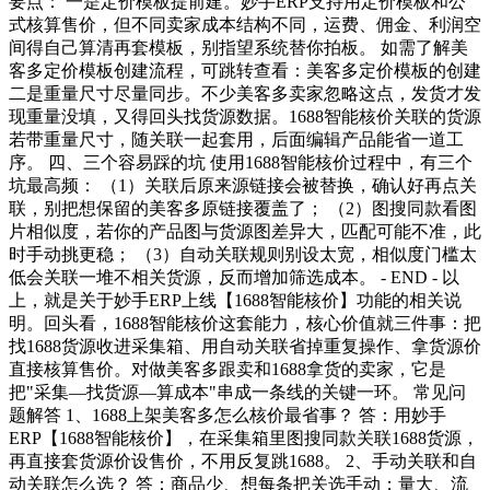
要点： 一是定价模板提前建。妙手ERP支持用定价模板和公
式核算售价，但不同卖家成本结构不同，运费、佣金、利润空
间得自己算清再套模板，别指望系统替你拍板。 如需了解美
客多定价模板创建流程，可跳转查看：美客多定价模板的创建
二是重量尺寸尽量同步。不少美客多卖家忽略这点，发货才发
现重量没填，又得回头找货源数据。1688智能核价关联的货源
若带重量尺寸，随关联一起套用，后面编辑产品能省一道工
序。 四、三个容易踩的坑 使用1688智能核价过程中，有三个
坑最高频： （1）关联后原来源链接会被替换，确认好再点关
联，别把想保留的美客多原链接覆盖了； （2）图搜同款看图
片相似度，若你的产品图与货源图差异大，匹配可能不准，此
时手动挑更稳； （3）自动关联规则别设太宽，相似度门槛太
低会关联一堆不相关货源，反而增加筛选成本。 - END - 以
上，就是关于妙手ERP上线【1688智能核价】功能的相关说
明。回头看，1688智能核价这套能力，核心价值就三件事：把
找1688货源收进采集箱、用自动关联省掉重复操作、拿货源价
直接核算售价。对做美客多跟卖和1688拿货的卖家，它是
把"采集—找货源—算成本"串成一条线的关键一环。 常见问
题解答 1、1688上架美客多怎么核价最省事？ 答：用妙手
ERP【1688智能核价】，在采集箱里图搜同款关联1688货源，
再直接套货源价设售价，不用反复跳1688。 2、手动关联和自
动关联怎么选？ 答：商品少、想每条把关选手动；量大、流