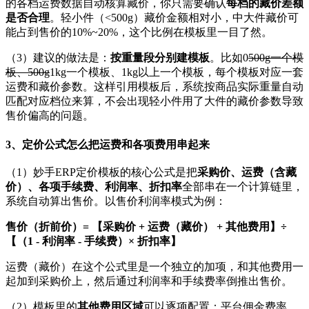
的各档运费数据自动核算藏价，你只需要确认
每档的藏价差额
是否合理
。轻小件（<500g）藏价金额相对小，中大件藏价可
能占到售价的10%~20%，这个比例在模板里一目了然。
（3）建议的做法是：
按重量段分别建模板
。比如0
500g一个模
板、500g
1kg一个模板、1kg以上一个模板，每个模板对应一套
运费和藏价参数。这样引用模板后，系统按商品实际重量自动
匹配对应档位来算，不会出现轻小件用了大件的藏价参数导致
售价偏高的问题。
3、定价公式怎么把运费和各项费用串起来
（1）妙手ERP定价模板的核心公式是把
采购价、运费（含藏
价）、各项手续费、利润率、折扣率
全部串在一个计算链里，
系统自动算出售价。以售价利润率模式为例：
售价（折前价）= 【采购价 + 运费（藏价） + 其他费用】÷
【（1 - 利润率 - 手续费）× 折扣率】
运费（藏价）在这个公式里是一个独立的加项，和其他费用一
起加到采购价上，然后通过利润率和手续费率倒推出售价。
（2）模板里的
其他费用区域
可以逐项配置：平台佣金费率