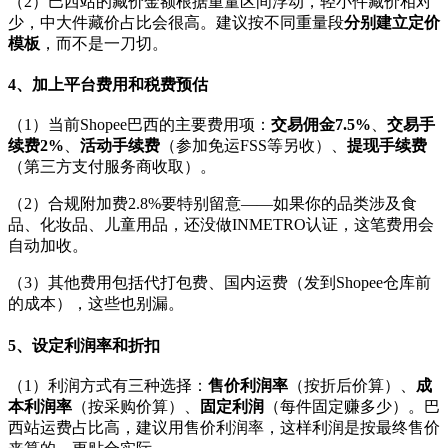
（2）巴西站的藏价金额根据重量区间浮动，轻小件藏价相对
少，中大件藏价占比会很高。建议按不同重量段
分别建立定价
模板
，而不是一刀切。
4、加上平台费用和税费预估
（1）当前Shopee巴西的主要费用项：
交易佣金7.5%
、
交易手
续费2%
、
活动手续费
（参加免运FSS等另收）、
提现手续费
（第三方支付服务商收取）。
（2）合规附加费2.8%要特别留意——如果你的品类涉及食
品、化妆品、儿童用品，还没做INMETRO认证，这笔费用会
自动加收。
（3）其他费用包括代打包费、国内运费（发到Shopee仓库前
的成本），这些也别漏。
5、设定利润率和折扣
（1）利润方式有三种选择：
售价利润率
（按折后价算）、
成
本利润率
（按采购价算）、
固定利润
（每件固定赚多少）。巴
西站运费占比高，建议用售价利润率，这样利润是按最终售价