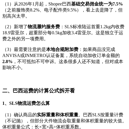
（1）从2026年1月起，Shopee巴西
基础交易佣金统一为7.5%
（之前服饰类8.2%、电子配件类9.5%），看上去是降了，但
别高兴太早。
（2）新增了
物流履约服务费
：SLS标准陆运首重1.2kg内收费
18.9雷亚尔，超重部分每0.5kg加收3.4雷亚尔。这是独立于运
费之外的另一项费用。
（3）最需要注意的是
本地合规附加费
：如果商品没完成
ANVISA或INMETRO认证备案，系统自动加收订单金额的
2.8%
，不可抵扣不可申诉。这条很多人还不知道，但对成本
影响不小。
二、巴西运费的计算公式拆开看
1、SLS物流运费怎么算
（1）确认商品的
实际重量和体积重量
。巴西SLS按重量计费
（不记抛），但部分大件物流会取重量和体积重量的较大值。
体积重量公式：长×宽×高÷体积重系数。