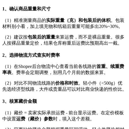
1、确认商品重量和尺寸
（1）精准测量商品的
实际重量（克）和包装后的体积
。包装
材料别小看，加上填充物和纸箱后重量可能多出20%~30%。
（2）建议按
包装后的重量
来算运费，而不是裸品重量。很多
人按裸品重量定价，结果仓库称重后运费比预期高出一截。
2、选择物流方式查实时费率
（1）在Shopee后台物流中心查看当前各线路的
首重、续重费
率表
。费率会定期调整，别用几个月前的数据来算。
（2）对比不同物流线路的
价格和时效
。轻小件（<500g）优
先选经济型线路，大件或贵重品可以对比商业快递的性价比。
3、核算藏价金额
（1）藏价 = 卖家实际承担运费 - 前台显示运费。在定价模板
中设置
运费（藏价）参数
时，填入这个差额。