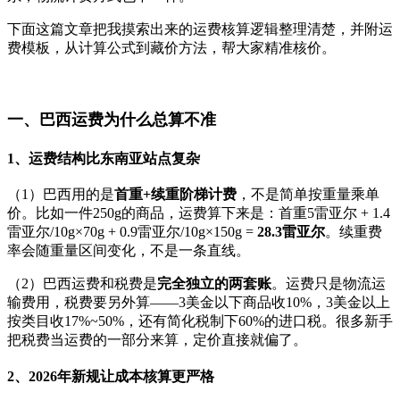
下面这篇文章把我摸索出来的运费核算逻辑整理清楚，并附运
费模板，从计算公式到藏价方法，帮大家精准核价。
一、巴西运费为什么总算不准
1、运费结构比东南亚站点复杂
（1）巴西用的是
首重+续重阶梯计费
，不是简单按重量乘单
价。比如一件250g的商品，运费算下来是：首重5雷亚尔 + 1.4
雷亚尔/10g×70g + 0.9雷亚尔/10g×150g =
28.3雷亚尔
。续重费
率会随重量区间变化，不是一条直线。
（2）巴西运费和税费是
完全独立的两套账
。运费只是物流运
输费用，税费要另外算——3美金以下商品收10%，3美金以上
按类目收17%~50%，还有简化税制下60%的进口税。很多新手
把税费当运费的一部分来算，定价直接就偏了。
2、2026年新规让成本核算更严格