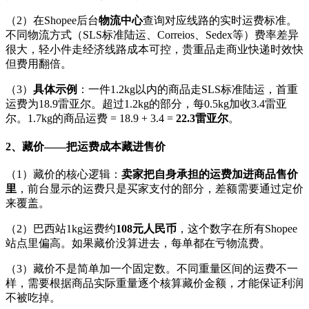
（2）在Shopee后台
物流中心
查询对应线路的实时运费标准。
不同物流方式（SLS标准陆运、Correios、Sedex等）费率差异
很大，轻小件走经济线路成本可控，贵重品走商业快递时效快
但费用翻倍。
（3）
具体示例
：一件1.2kg以内的商品走SLS标准陆运，首重
运费为18.9雷亚尔。超过1.2kg的部分，每0.5kg加收3.4雷亚
尔。1.7kg的商品运费 = 18.9 + 3.4 =
22.3雷亚尔
。
2、藏价——把运费成本藏进售价
（1）藏价的核心逻辑：
卖家把自身承担的运费加进商品售价
里
，前台显示的运费只是买家支付的部分，差额需要通过定价
来覆盖。
（2）巴西站1kg运费约
108元人民币
，这个数字在所有Shopee
站点里偏高。如果藏价没算进去，每单都在亏物流费。
（3）藏价不是简单加一个固定数。不同重量区间的运费不一
样，需要根据商品实际重量逐个核算藏价金额，才能保证利润
不被吃掉。