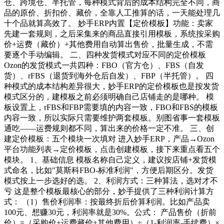
仓、跨境仓、半托管，每种模式背后的成本结构完全不同，商
品的原价、折扣价、藏价，全靠人工推算的话，一天能处理几
十个品就算高效了。 妙手ERP内置【定价模板】功能：卖家
先建一套规则，之后采集来的商品直接引用模板，系统按采购
价+运费（藏价）+其他费用自动算出售价，批量生成，不需
要逐个手动编辑。 二、四种发货模式对应不同的定价模板
Ozon的发货模式一共四种：FBO（官方仓）、FBS（自发
货）、rFBS（退货到海外仓后自发）、FBP（半托管）。 四
种模式的成本结构差异很大，妙手ERP的定价模板也是按发货
模式区分的，建模板之前必须明确自己店铺走的是哪种。 模
板设置上，rFBS和FBP需要填的内容一致，FBO和FBS的模板
内容一致，所以实际只需要维护两套模板。别图省事一套模板
通吃——运费规则都不同，算出来的价格一定不准。 三、创
建定价模板：五个模块一次填对 进入妙手ERP，产品→Ozon
平台功能列表→定价模板，点击创建模板，接下来重点看五个
模块。 1、基础信息 模板名称自己定义，建议按店铺+发货模
式命名，比如"莫斯科FBO-标准利润"，方便后期区分。发货
模式按上一步选好的选。 2、利润方式：三种算法，选对才不
亏 这是整个模板最核心的部分，妙手提供了三种利润计算方
式： （1）售价利润率：按最终折后价算利润。比如产品卖
100元、想赚30元，利润率就是30%。公式： 产品售价（折前
价）=（采购价+运费藏价+其他费用）÷（1-利润率-手续费）×