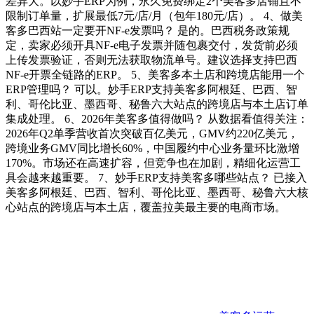
差异大。以妙手ERP为例，永久免费绑定2个美客多店铺且不
限制订单量，扩展最低7元/店/月（包年180元/店）。 4、做美
客多巴西站一定要开NF-e发票吗？ 是的。巴西税务政策规
定，卖家必须开具NF-e电子发票并随包裹交付，发货前必须
上传发票验证，否则无法获取物流单号。建议选择支持巴西
NF-e开票全链路的ERP。 5、美客多本土店和跨境店能用一个
ERP管理吗？ 可以。妙手ERP支持美客多阿根廷、巴西、智
利、哥伦比亚、墨西哥、秘鲁六大站点的跨境店与本土店订单
集成处理。 6、2026年美客多值得做吗？ 从数据看值得关注：
2026年Q2单季营收首次突破百亿美元，GMV约220亿美元，
跨境业务GMV同比增长60%，中国履约中心业务量环比激增
170%。市场还在高速扩容，但竞争也在加剧，精细化运营工
具会越来越重要。 7、妙手ERP支持美客多哪些站点？ 已接入
美客多阿根廷、巴西、智利、哥伦比亚、墨西哥、秘鲁六大核
心站点的跨境店与本土店，覆盖拉美最主要的电商市场。