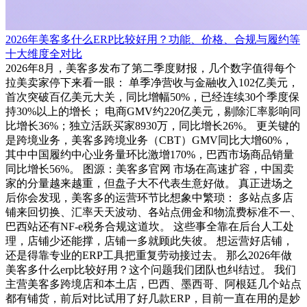
2026年美客多什么ERP比较好用？功能、价格、合规与履约等
十大维度全对比
2026年8月，美客多发布了第二季度财报，几个数字值得每个
拉美卖家停下来看一眼： 单季净营收与金融收入102亿美元，
首次突破百亿美元大关，同比增幅50%，已经连续30个季度保
持30%以上的增长； 电商GMV约220亿美元，剔除汇率影响同
比增长36%；独立活跃买家8930万，同比增长26%。 更关键的
是跨境业务，美客多跨境业务（CBT）GMV同比大增60%，
其中中国履约中心业务量环比激增170%，巴西市场商品销量
同比增长56%。 图源：美客多官网 市场在高速扩容，中国卖
家的分量越来越重，但盘子大不代表生意好做。 真正进场之
后你会发现，美客多的运营环节比想象中繁琐： 多站点多店
铺来回切换、汇率天天波动、各站点佣金和物流费标准不一、
巴西站还有NF-e税务合规这道坎。 这些事全靠在后台人工处
理，店铺少还能撑，店铺一多就顾此失彼。 想运营好店铺，
还是得靠专业的ERP工具把重复劳动接过去。 那么2026年做
美客多什么erp比较好用？这个问题我们团队也纠结过。 我们
主营美客多跨境店和本土店，巴西、墨西哥、阿根廷几个站点
都有铺货，前后对比试用了好几款ERP，目前一直在用的是妙