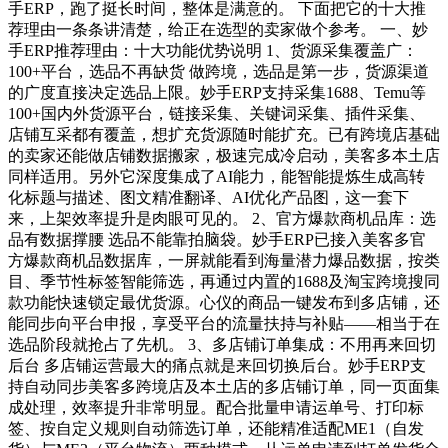
手ERP，跑了挺长时间，整体是满意的。 下面把它的十大推
荐理由一条条讲清楚，给正在选型的卖家做个参考。 一、妙
手ERP推荐理由：十大功能优势说明 1、货源采集覆盖广：
100+平台，选品不再缺货 做跨境，选品是第一步，货源渠道
的广度直接决定选品上限。妙手ERP支持采集1688、Temu等
100+国内外货源平台，链接采集、关键词采集、插件采集、
店铺互采都有覆盖，想扩充货源随时能扩充。已有跨境店基础
的卖家还能做店铺数据搬家，极速完成冷启动，美客多本土店
同样适用。另外它深度集成了AI能力，能智能提炼生成高转
化标题与描述、图文精准翻译、AI优化产品图，这一套下
来，上架效率提升是肉眼可见的。 2、官方爆款商机品库：选
品有数据撑腰 选品不能靠拍脑袋。妙手ERP已接入美客多官
方爆款商机品数据库，一屏就能看到海量潜力爆品数据，按类
目、季节性标签智能筛选，再通过内置的1688及淘宝跨境搜同
款功能快速锁定最优货源。心仪的商品一键发布到多店铺，还
能同步向平台申报，享受平台的流量扶持与补贴——相当于在
选品阶段就抢占了先机。 3、多店铺订单集成：不用再来回切
后台 多店铺运营最大的痛点就是来回切换后台。妙手ERP支
持自动同步美客多跨境店及本土店的多店铺订单，同一页面集
成处理，效率提升非常明显。配合批量申请运单号、打印标
签、按自定义规则自动筛选订单，还能精准适配ME1（自发