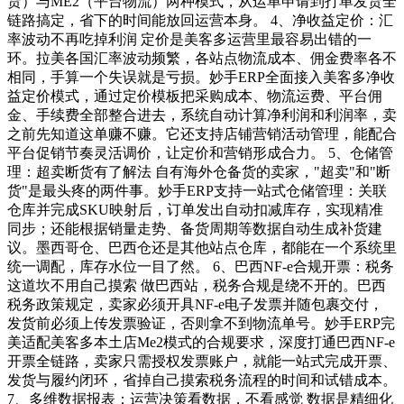
货）与ME2（平台物流）两种模式，从运单申请到打单发货全
链路搞定，省下的时间能放回运营本身。 4、净收益定价：汇
率波动不再吃掉利润 定价是美客多运营里最容易出错的一
环。拉美各国汇率波动频繁，各站点物流成本、佣金费率各不
相同，手算一个失误就是亏损。妙手ERP全面接入美客多净收
益定价模式，通过定价模板把采购成本、物流运费、平台佣
金、手续费全部整合进去，系统自动计算净利润和利润率，卖
之前先知道这单赚不赚。它还支持店铺营销活动管理，能配合
平台促销节奏灵活调价，让定价和营销形成合力。 5、仓储管
理：超卖断货有了解法 自有海外仓备货的卖家，"超卖"和"断
货"是最头疼的两件事。妙手ERP支持一站式仓储管理：关联
仓库并完成SKU映射后，订单发出自动扣减库存，实现精准
同步；还能根据销量走势、备货周期等数据自动生成补货建
议。墨西哥仓、巴西仓还是其他站点仓库，都能在一个系统里
统一调配，库存水位一目了然。 6、巴西NF-e合规开票：税务
这道坎不用自己摸索 做巴西站，税务合规是绕不开的。巴西
税务政策规定，卖家必须开具NF-e电子发票并随包裹交付，
发货前必须上传发票验证，否则拿不到物流单号。妙手ERP完
美适配美客多本土店Me2模式的合规要求，深度打通巴西NF-e
开票全链路，卖家只需授权发票账户，就能一站式完成开票、
发货与履约闭环，省掉自己摸索税务流程的时间和试错成本。
7、多维数据报表：运营决策看数据，不看感觉 数据是精细化