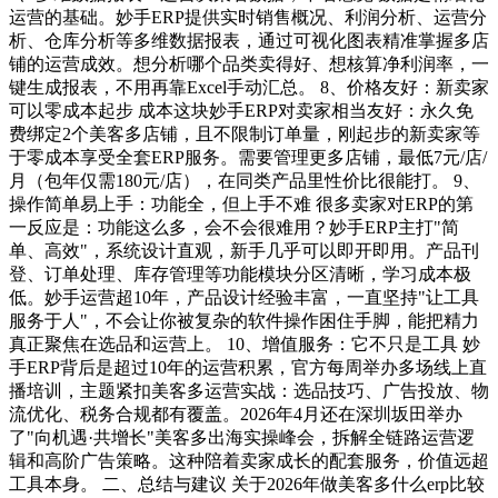
运营的基础。妙手ERP提供实时销售概况、利润分析、运营分
析、仓库分析等多维数据报表，通过可视化图表精准掌握多店
铺的运营成效。想分析哪个品类卖得好、想核算净利润率，一
键生成报表，不用再靠Excel手动汇总。 8、价格友好：新卖家
可以零成本起步 成本这块妙手ERP对卖家相当友好：永久免
费绑定2个美客多店铺，且不限制订单量，刚起步的新卖家等
于零成本享受全套ERP服务。需要管理更多店铺，最低7元/店/
月（包年仅需180元/店），在同类产品里性价比很能打。 9、
操作简单易上手：功能全，但上手不难 很多卖家对ERP的第
一反应是：功能这么多，会不会很难用？妙手ERP主打"简
单、高效"，系统设计直观，新手几乎可以即开即用。产品刊
登、订单处理、库存管理等功能模块分区清晰，学习成本极
低。妙手运营超10年，产品设计经验丰富，一直坚持"让工具
服务于人"，不会让你被复杂的软件操作困住手脚，能把精力
真正聚焦在选品和运营上。 10、增值服务：它不只是工具 妙
手ERP背后是超过10年的运营积累，官方每周举办多场线上直
播培训，主题紧扣美客多运营实战：选品技巧、广告投放、物
流优化、税务合规都有覆盖。2026年4月还在深圳坂田举办
了"向机遇·共增长"美客多出海实操峰会，拆解全链路运营逻
辑和高阶广告策略。这种陪着卖家成长的配套服务，价值远超
工具本身。 二、总结与建议 关于2026年做美客多什么erp比较