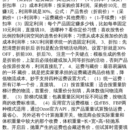
折扣率 （2）成本利润率：按采购价算利润。采购价10元、想
赚3元，利润率就是30%。公式： 产品售价（折前价）=（采
购价×（1+利润率）+运费藏价+其他费用）÷（1-手续费）×折
扣率 （3）固定利润：每个产品固定赚多少钱，比如每单固定
10元利润，直接填10。 选哪种？看你定价习惯：喜欢按售价
比例控制利润空间的选售价利润率；习惯从成本反推加价的选
成本利润率；SKU利润要求统一的选固定利润。 3、折扣：先
想清楚折前折后 折扣是配合营销活动用的。设置7折就是30%
OFF，折前100、折后70。 注意一个关键点：模板生成的售价
是折前价，上架后必须创建或加入同等折扣的活动，否则产品
会按原价发布，利润直接乱了。 4、运费与藏价：最容易漏钱
的一环 藏价，就是把卖家要承担的运费藏进商品价格里，降
低物流成本。妙手支持四种运费设置方式： （1）统一运费：
所有订单一个价，直接填。 （2）按首重续重：适合按重量阶
梯计费的物流，首重价、续重价分别填，具体数值问物流商
要。 （3）阶梯式续重：包裹重量区间对应不同运费，按物流
商的收费标准填。 （4）应用官方运费模板：仅rFBS、FBP两
种模式适用，通过Ozon官方API，按产品重量试算预估运费，
最省心。 另外还有个计算抛重开关。物流商会按实际重量和
体积重量中较大的那个收费，体积重量=长×宽×高÷轻抛系
数。开启后，抛重产生的运费也会藏进售价，但试算时需要填