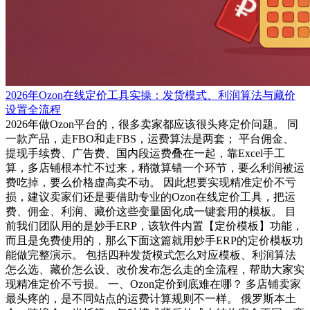
2026年Ozon在线定价工具实操：发货模式、利润算法与藏价
设置全流程
2026年做Ozon平台的，很多卖家都应该很头疼定价问题。 同
一款产品，走FBO和走FBS，运费算法是两套； 平台佣金、
提现手续费、广告费、国内段运费叠在一起，靠Excel手工
算，多店铺根本忙不过来，稍微算错一个环节，要么利润被运
费吃掉，要么价格虚高卖不动。 因此想要实现精准定价不亏
损，建议卖家们还是要借助专业的Ozon在线定价工具，把运
费、佣金、利润、藏价这些变量固化成一键套用的模板。 目
前我们团队用的是妙手ERP，该软件内置【定价模板】功能，
而且是免费使用的，那么下面这篇就用妙手ERP的定价模板功
能做完整演示。 包括四种发货模式怎么对应模板、利润算法
怎么选、藏价怎么设、改价发布怎么走的全流程，帮助大家实
现精准定价不亏损。 一、Ozon定价到底难在哪？ 多店铺卖家
最头疼的，是不同站点的运费计算规则不一样。 俄罗斯本土