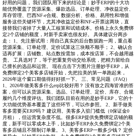
好用的问题， 我们团队用下来的结论是：妙手ERP的十大功
能优势覆盖了货源采集、爆款选品、订单处理、净收益定价、
库存管理、巴西NF-e合规、数据分析、价格、易用性和增值
服务这些关键环节，尤其净收益定价和NF-e开票这两块，直
接替我们省掉了大量人工核算和试错成本。价格上永久免费绑
定2个店铺的额度，对新手卖家也很友好。 具体建议分两步
走： 1、先注册试用：用自己真实的后台数据跑一周，重点看
货源采集、订单处理、定价试算这三块顺不顺手； 2、确认合
适再扩展：店铺数、站点数按需加，成本按店算，不会越用越
贵。 工具选对了，等于把重复劳动交给系统，把精力留给自
己擅长的选品和运营。 现在点击下方图片注册妙手ERP，从
免费绑定2个美客多店铺开始，先把拉美的第一单跑起来，
2026年这个窗口期值得好好抓一下。 三、常见问题（FAQ）
1、2026年做美客多什么erp比较好用？ 没有放之四海皆准的答
案，但可以从货源采集、选品、订单处理、定价、库存、合规
履约几个维度评估。我们团队目前在用的是妙手ERP，它的十
大功能优势基本覆盖了这些环节，可以作参照。 2、新手做美
客多需要买ERP吗？ 建议用。美客多入驻门槛低（0保证金0
月租），但运营复杂度不低。很多ERP提供免费绑定店铺的额
度，新手可以零成本上手，比如妙手ERP永久免费绑定2个美
客多店铺且不限制订单量。 3、美客多ERP一般多少钱？ 定价