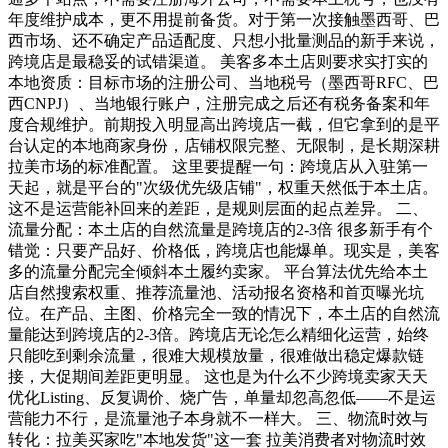
年度维护成本，更不用提前备货。对于第一次接触墨西哥、巴
西市场、还不确定产品适配度、只想小批量测品的新手来说，
跨境店是最稳妥的试错渠道。 美客多本土店则要求实打实的
本地资质：目标市场的注册公司、当地税号（墨西哥RFC、巴
西CNPJ）、当地银行账户，注册完成之后还有税务备案和年
度合规维护。前期投入明显高出跨境店一截，但它拿到的是平
台认定的本地商家身份，店铺权限完整、无限制，是长期深耕
拉美市场的标准配置。 这里要提醒一句：跨境店从入驻第一
天起，就是平台的"次级优先级店铺"，权重天然低于本土店。
这不是运营能补回来的差距，是规则层面的起点差异。 二、
流量分配：本土店的自然流量是跨境店的2-3倍 很多新手有个
错觉：只要产品好、价格低，跨境店也能爆单。现实是，美客
多的流量分配完全倾斜本土履约卖家。 平台算法优先给本土
店自然搜索权重、推荐流量池、活动报名资格和首页曝光坑
位。在产品、主图、价格完全一致的情况下，本土店的自然流
量能达到跨境店的2-3倍。跨境店无论怎么精细化运营，始终
只能吃到剩余流量，很难大规模放量，很难做出稳定爆款链
接，大促期间差距更明显。 这也是为什么不少跨境卖家天天
优化Listing、反复调价、烧广告，单量却忽高忽低——不是运
营能力不行，是流量池子本身就不一样大。 三、物流时效与
转化：拉美买家吃"本地发货"这一套 拉美消费者对物流时效