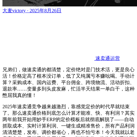
大麦victory · 2025年8月26日
速卖通运营
兄弟们，做速卖通的都清楚，定价绝对是门技术活，更是良心
活！价格定高了根本没订单，低了又纯属亏本赚吆喝。手动计
算？采购成本、国内运费、平台佣金、跨境物流、活动折扣、
退款率……变量多到头皮发麻，忙活半天结果一单白干，这种
憋屈我真的懂！
2025年速卖通竞争越来越激烈，靠感觉定价的时代早就结束
了。那么速卖通价格到底怎么计算才能准、快、有利润？其实
两年前我开始用妙手ERP的定价模板后就彻底解脱了——自动
抓取成本、实时计算利润、一键生成精准售价，所有产品利润
清清楚楚，发布、调价都省心，再也不怕亏本！今天我就以老