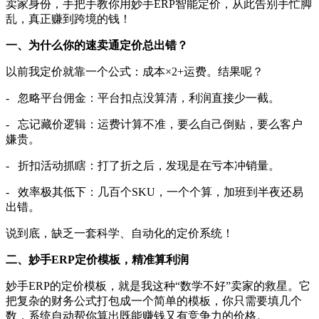
卖家身份，手把手教你用妙手ERP智能定价，从此告别手忙脚
乱，真正赚到跨境的钱！
一、为什么你的速卖通定价总出错？
以前我定价就靠一个公式：成本
×2+运费。结果呢？
- 忽略平台佣金：平台扣点没算清，利润直接少一截。
- 忘记藏价逻辑：运费计算不准，要么自己倒贴，要么客户
嫌贵。
- 折扣活动抓瞎：打了折之后，发现是在亏本冲销量。
- 效率极其低下：几百个SKU，一个个算，加班到半夜还易
出错。
说到底，缺乏一套科学、自动化的定价系统！
二、妙手
ERP定价模板
，
精准算利润
妙手
ERP的定价模板，就是我这种“数学不好”卖家的救星。它
把复杂的财务公式打包成一个简单的模板，你只需要填几个
数，系统自动帮你算出既能赚钱又有竞争力的价格。