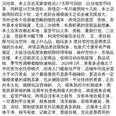
元结算。本土店在买家签收后2-7天即可回款，以当地货币结
算。同样是10万块货款，跨境店一年只能周转十几轮，本土店
能周转四五十轮，这个差距在规模做大之后会被无限放大。
另外还有个容易被忽略的隐性成本：跨境店的退货、拒收、弃
件基本全部报废，无法二次销售，长期积累的货损远超想象。
本土店库存都在本地，退货可以入库、质检、重新打包、二次
上架，货损率大幅下降，利润空间被完全拉开。 五、类目权
限与玩法空间：能上什么品，能玩多大 类目管控也是两类店
铺的分水岭。 跨境店商品类目限制多，包装尺寸通常有严格
规定，大促活动高度依赖招商经理审核，操作空间小，市场反
应慢。本土店能灵活上架商品，促销活动自助提报，新品试
错、季节性调整都能快速响应。 2026年3月，美客多还推出了
半托管与全托管模式，但准入门槛相当严苛：店铺年均流水需
大于30万美金。这个量级显然不是新手能碰的，更适合有一定
规模体量的成熟卖家，也从侧面说明：平台扶持的资源，正在
向本土化、规模化运营倾斜。 六、税务风控与长期成本：两
笔容易算错的账 近两年拉美电商最大的变化，就是税务合规
化、监管严格化。跨境店没有本土税号、没有本地合规主体，
一旦遇到平台复审、税务抽查、清关核验，容错率极低，限
流、冻结、限制提现甚至封店都是真实风险。 正规本土店主
体干净、税号有效、记账正常、票据合规，无论是墨西哥的