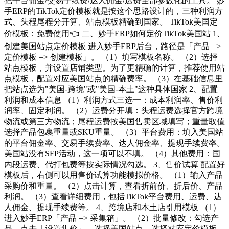
把平台佣金/交易手续费/达人佣金/运费全部参数化的工具。 妙
手ERP的TikTok定价模板就是按这个思路设计的，三种利润方
式、头程尾程分开算、站点模板精确到国家。 TikTok美国定
价模板：免费使用👈 二、妙手ERP如何定价TikTok美国站 1、
创建美国站点定价模板 进入妙手ERP后台，路径是「产品 =>
定价模板 => 创建模板」。 （1）填写模板名称。 （2）选择
站点模板，并设置店铺类型。为了更精确的计算，推荐使用站
点模板，配置对应美国站点的精确费率。 （3）在基础信息里
把站点选为"美国-跨境"或"美国-本土"这种具体国家 2、配置
利润和成本信息 （1）利润方式三选一：成本利润率、售价利
润率、固定利润。 （2）运费分开填：头程运费选择官方跨境
物流或第三方物流；尾程运费按美国售卖区域填写；重量取值
选择产品包裹重量或SKU重量。 （3）平台费用：填入美国站
的平台佣金率、交易手续费率、达人佣金率、提现手续费率。
美国站没有SFP活动，这一项可以不填。 （4）其他费用：国
内段运费、代打包费等按实际情况勾选。 3、售价试算 配置好
模板后，右侧可以用售价试算功能模拟价格。 （1）输入产品
采购价和重量。 （2）点击计算，查看折前价、折后价、产品
利润。 （3）查看详细费用，包括TikTok平台费用、运费、达
人佣金、提现手续费等。 4、跨境店和本土店引用模板 （1）
进入妙手ERP「产品 => 采集箱」。 （2）批量修改：勾选产
品，点击「设置售价」，选择美国站点，选择对应定价模板，