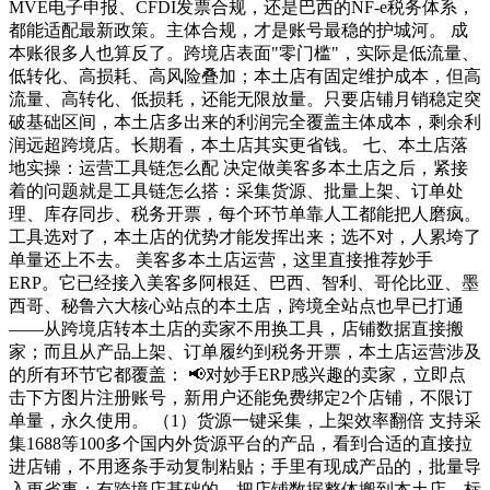
MVE电子申报、CFDI发票合规，还是巴西的NF-e税务体系，
都能适配最新政策。主体合规，才是账号最稳的护城河。 成
本账很多人也算反了。跨境店表面"零门槛"，实际是低流量、
低转化、高损耗、高风险叠加；本土店有固定维护成本，但高
流量、高转化、低损耗，还能无限放量。只要店铺月销稳定突
破基础区间，本土店多出来的利润完全覆盖主体成本，剩余利
润远超跨境店。长期看，本土店其实更省钱。 七、本土店落
地实操：运营工具链怎么配 决定做美客多本土店之后，紧接
着的问题就是工具链怎么搭：采集货源、批量上架、订单处
理、库存同步、税务开票，每个环节单靠人工都能把人磨疯。
工具选对了，本土店的优势才能发挥出来；选不对，人累垮了
单量还上不去。 美客多本土店运营，这里直接推荐妙手
ERP。它已经接入美客多阿根廷、巴西、智利、哥伦比亚、墨
西哥、秘鲁六大核心站点的本土店，跨境全站点也早已打通
——从跨境店转本土店的卖家不用换工具，店铺数据直接搬
家；而且从产品上架、订单履约到税务开票，本土店运营涉及
的所有环节它都覆盖： 📢对妙手ERP感兴趣的卖家，立即点
击下方图片注册账号，新用户还能免费绑定2个店铺，不限订
单量，永久使用。 （1）货源一键采集，上架效率翻倍 支持采
集1688等100多个国内外货源平台的产品，看到合适的直接拉
进店铺，不用逐条手动复制粘贴；手里有现成产品的，批量导
入更省事；有跨境店基础的，把店铺数据整体搬到本土店，标