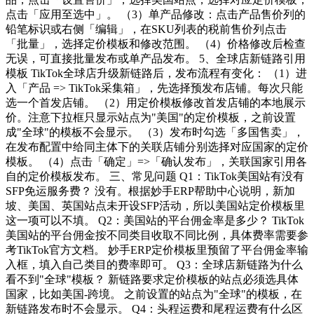
点击「应用至选中」。 （3）单产品修改：点击产品售价列的
铅笔标识或右侧「编辑」，在SKU列表的税前售价列点击
「批量」，选择定价模板和修改范围。 （4）价格修改后检查
无误，可直接批量发布或单产品发布。 5、全球店新链路引用
模板 TikTok全球店升级新链路后，发布流程有变化： （1）进
入「产品 => TikTok采集箱」，先选择预发布店铺。每次只能
选一个首发店铺。 （2）用定价模板修改首发店铺的本地展示
价。注意下拉框只显示站点为"美国"的定价模板，之前设置
成"全球"的模板不会显示。 （3）发布时勾选「多国售卖」，
在发布配置中给同主体下的关联店铺分别选择对应国家的定价
模板。 （4）点击「确定」=>「确认发布」，关联国家引用各
自的定价模板发布。 三、常见问题 Q1：TikTok美国站有没有
SFP免运服务费？ 没有。根据妙手ERP帮助中心说明，新加
坡、美国、英国站点未开设SFP活动，所以美国站定价模板里
这一项可以不填。 Q2：美国站的平台佣金率是多少？ TikTok
美国站的平台佣金按不同类目收取不同比例，具体费率需要参
考TikTok官方文档。 妙手ERP定价模板里预留了平台佣金率输
入框，填入自己类目的费率即可。 Q3：全球店新链路为什么
看不到"全球"模板？ 新链路要求定价模板的站点必须选具体
国家，比如美国-跨境。 之前设置的站点为"全球"的模板，在
新链路发布时不会显示。 Q4：头程运费和尾程运费有什么区