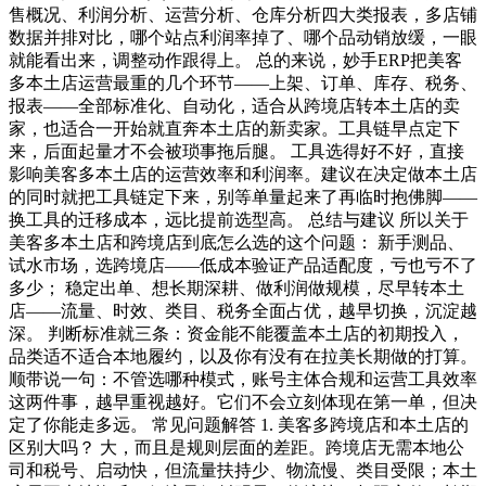
售概况、利润分析、运营分析、仓库分析四大类报表，多店铺
数据并排对比，哪个站点利润率掉了、哪个品动销放缓，一眼
就能看出来，调整动作跟得上。 总的来说，妙手ERP把美客
多本土店运营最重的几个环节——上架、订单、库存、税务、
报表——全部标准化、自动化，适合从跨境店转本土店的卖
家，也适合一开始就直奔本土店的新卖家。工具链早点定下
来，后面起量才不会被琐事拖后腿。 工具选得好不好，直接
影响美客多本土店的运营效率和利润率。建议在决定做本土店
的同时就把工具链定下来，别等单量起来了再临时抱佛脚——
换工具的迁移成本，远比提前选型高。 总结与建议 所以关于
美客多本土店和跨境店到底怎么选的这个问题： 新手测品、
试水市场，选跨境店——低成本验证产品适配度，亏也亏不了
多少； 稳定出单、想长期深耕、做利润做规模，尽早转本土
店——流量、时效、类目、税务全面占优，越早切换，沉淀越
深。 判断标准就三条：资金能不能覆盖本土店的初期投入，
品类适不适合本地履约，以及你有没有在拉美长期做的打算。
顺带说一句：不管选哪种模式，账号主体合规和运营工具效率
这两件事，越早重视越好。它们不会立刻体现在第一单，但决
定了你能走多远。 常见问题解答 1. 美客多跨境店和本土店的
区别大吗？ 大，而且是规则层面的差距。跨境店无需本地公
司和税号、启动快，但流量扶持少、物流慢、类目受限；本土