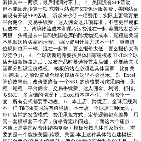
漏掉其中一两项，最后利润对不上。 2、美国没有SFP活动，
但不能因此少算一项 东南亚站点有SFP免运服务费，美国站目
前没有开设SFP活动。 听起来少了一项费用，实际上更需要把
平台佣金、交易手续费、达人佣金这几项算准，不然更容易低
估成本。 3、跨境物流成本和尾程运费混在一起 美国站发货分
两段：头程是从中国到美国仓库的跨境物流成本，尾程是美国
本地派送给买家的运费。 两段费用计算方式不一样，重量进
位规则也不一样。混在一起算，要么报价太低，要么报价太高
没竞争力。 4、全球店新链路要按具体国家建模板 TikTok全球
店升级新链路之后，发布产品时要选择首发店铺，还要给关联
国家分别设定价模板。 模板的站点必须选具体国家，比如美
国-跨境，之前设置成全球的模板在这里不会显示。 5、Excel
算价效率低，改价更痛苦 一个SKU的价格要考虑采购价、头
程、尾程、平台佣金、交易手续费、达人佣金、利润、折扣。
多SKU、多店铺的情况下，Excel根本撑不住。平台费率一
变，所有公式都要手动改。 6、本土店、跨境店、全球店规则
不一样 TikTok美国站有跨境店、本土店、全球店三种玩法，
每种店铺的发货模式、费用承担方式、定价逻辑都有差异。用
同一套模板套三个店，价格肯定出问题。 上面这六个痛点，
本质上是美国站费用结构复杂 + 模板没按具体国家拆分。 需
要的是一个能按美国-跨境、美国-本土这种具体站点建模板、