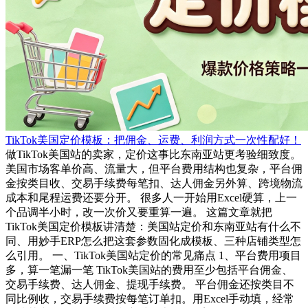
TikTok美国定价模板：把佣金、运费、利润方式一次性配好！
做TikTok美国站的卖家，定价这事比东南亚站更考验细致度。
美国市场客单价高、流量大，但平台费用结构也复杂，平台佣
金按类目收、交易手续费每笔扣、达人佣金另外算、跨境物流
成本和尾程运费还要分开。 很多人一开始用Excel硬算，上一
个品调半小时，改一次价又要重算一遍。 这篇文章就把
TikTok美国定价模板讲清楚：美国站定价和东南亚站有什么不
同、用妙手ERP怎么把这套参数固化成模板、三种店铺类型怎
么引用。 一、TikTok美国站定价的常见痛点 1、平台费用项目
多，算一笔漏一笔 TikTok美国站的费用至少包括平台佣金、
交易手续费、达人佣金、提现手续费。 平台佣金还按类目不
同比例收，交易手续费按每笔订单扣。用Excel手动填，经常