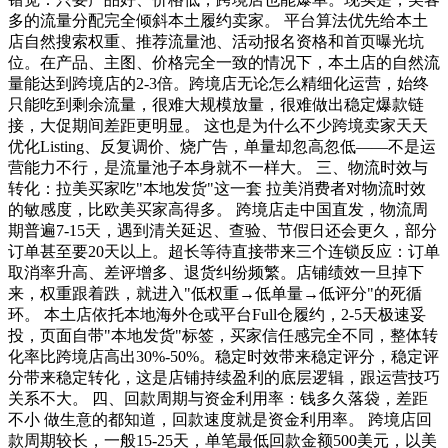
多的流量分配完全倾斜本土履约卖家。 平台算法优先给本土
店自然搜索权重、推荐流量池、活动报名资格和首页曝光坑
位。在产品、主图、价格完全一致的情况下，本土店的自然流
量能达到跨境店的2-3倍。跨境店无论怎么精细化运营，始终
只能吃到剩余流量，很难大规模放量，很难做出稳定爆款链
接，大促期间差距更明显。 这也是为什么不少跨境卖家天天
优化Listing、反复调价、烧广告，单量却忽高忽低——不是运
营能力不行，是流量池子本身就不一样大。 三、物流时效与
转化：拉美买家吃"本地发货"这一套 拉美消费者对物流时效
的敏感度，比欧美买家高得多。 跨境店走中国直发，物流周
期普遍7-15天，遇到清关延迟、查验、节假日还会更久，部分
订单甚至要20天以上。超长等待直接带来三个连锁反应：订单
取消率升高、差评增多、退货纠纷频繁。店铺绩效一旦掉下
来，权重跟着跌，就进入"低权重→低单量→低评分"的死循
环。 本土店依托本地海外仓或平台Full仓履约，2-5天极速妥
投，页面自带"本地发货"标签，买家信任感完全不同，整体转
化率比跨境店高出30%-50%。稳定时效带来稳定评分，稳定评
分带来稳定转化，这是店铺持续盈利的底层逻辑，跟运营技巧
关系不大。 四、回款周期与资金利用率：钱多久落袋，差距
不小 做生意的都知道，回款速度就是资金利用率。 跨境店回
款周期较长，一般15-25天，单笔最低回款金额500美元，以美