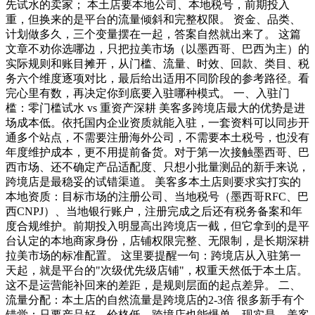
先试水的卖家； 本土店要本地公司、本地税号，前期投入
重，但换来的是平台的流量倾斜和完整权限。 资金、品类、
计划做多久，三个变量摆在一起，答案自然就出来了。 这篇
文章不劝你选哪边，只把拉美市场（以墨西哥、巴西为主）的
实际规则和账目摊开，从门槛、流量、时效、回款、类目、税
务六个维度逐项对比，最后给出适用不同阶段的参考路径。看
完心里有数，再决定你到底要入驻哪种模式。 一、入驻门
槛：零门槛试水 vs 重资产深耕 美客多跨境店最大的优势是进
场成本低。依托国内企业资质就能入驻，一套资料可以同步开
通多个站点，不需要注册海外公司，不需要本土税号，也没有
年度维护成本，更不用提前备货。对于第一次接触墨西哥、巴
西市场、还不确定产品适配度、只想小批量测品的新手来说，
跨境店是最稳妥的试错渠道。 美客多本土店则要求实打实的
本地资质：目标市场的注册公司、当地税号（墨西哥RFC、巴
西CNPJ）、当地银行账户，注册完成之后还有税务备案和年
度合规维护。前期投入明显高出跨境店一截，但它拿到的是平
台认定的本地商家身份，店铺权限完整、无限制，是长期深耕
拉美市场的标准配置。 这里要提醒一句：跨境店从入驻第一
天起，就是平台的"次级优先级店铺"，权重天然低于本土店。
这不是运营能补回来的差距，是规则层面的起点差异。 二、
流量分配：本土店的自然流量是跨境店的2-3倍 很多新手有个
错觉：只要产品好、价格低，跨境店也能爆单。现实是，美客