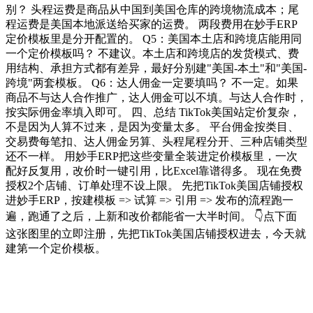
别？ 头程运费是商品从中国到美国仓库的跨境物流成本；尾
程运费是美国本地派送给买家的运费。 两段费用在妙手ERP
定价模板里是分开配置的。 Q5：美国本土店和跨境店能用同
一个定价模板吗？ 不建议。本土店和跨境店的发货模式、费
用结构、承担方式都有差异，最好分别建"美国-本土"和"美国-
跨境"两套模板。 Q6：达人佣金一定要填吗？ 不一定。如果
商品不与达人合作推广，达人佣金可以不填。与达人合作时，
按实际佣金率填入即可。 四、总结 TikTok美国站定价复杂，
不是因为人算不过来，是因为变量太多。 平台佣金按类目、
交易费每笔扣、达人佣金另算、头程尾程分开、三种店铺类型
还不一样。 用妙手ERP把这些变量全装进定价模板里，一次
配好反复用，改价时一键引用，比Excel靠谱得多。 现在免费
授权2个店铺、订单处理不设上限。 先把TikTok美国店铺授权
进妙手ERP，按建模板 => 试算 => 引用 => 发布的流程跑一
遍，跑通了之后，上新和改价都能省一大半时间。 👇点下面
这张图里的立即注册，先把TikTok美国店铺授权进去，今天就
建第一个定价模板。