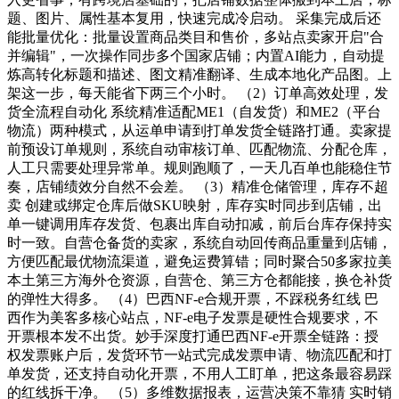
题、图片、属性基本复用，快速完成冷启动。 采集完成后还
能批量优化：批量设置商品类目和售价，多站点卖家开启"合
并编辑"，一次操作同步多个国家店铺；内置AI能力，自动提
炼高转化标题和描述、图文精准翻译、生成本地化产品图。上
架这一步，每天能省下两三个小时。 （2）订单高效处理，发
货全流程自动化 系统精准适配ME1（自发货）和ME2（平台
物流）两种模式，从运单申请到打单发货全链路打通。卖家提
前预设订单规则，系统自动审核订单、匹配物流、分配仓库，
人工只需要处理异常单。规则跑顺了，一天几百单也能稳住节
奏，店铺绩效分自然不会差。 （3）精准仓储管理，库存不超
卖 创建或绑定仓库后做SKU映射，库存实时同步到店铺，出
单一键调用库存发货、包裹出库自动扣减，前后台库存保持实
时一致。自营仓备货的卖家，系统自动回传商品重量到店铺，
方便匹配最优物流渠道，避免运费算错；同时聚合50多家拉美
本土第三方海外仓资源，自营仓、第三方仓都能接，换仓补货
的弹性大得多。 （4）巴西NF-e合规开票，不踩税务红线 巴
西作为美客多核心站点，NF-e电子发票是硬性合规要求，不
开票根本发不出货。妙手深度打通巴西NF-e开票全链路：授
权发票账户后，发货环节一站式完成发票申请、物流匹配和打
单发货，还支持自动化开票，不用人工盯单，把这条最容易踩
的红线拆干净。 （5）多维数据报表，运营决策不靠猜 实时销