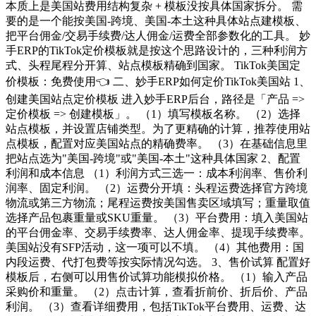
本质上是美国站费用结构复杂 + 模板没按具体国家拆分。 需
要的是一个能按美国-跨境、美国-本土这种具体站点建模板、
把平台佣金/交易手续费/达人佣金/运费全部参数化的工具。 妙
手ERP的TikTok定价模板就是按这个思路设计的，三种利润方
式、头程尾程分开算、站点模板精确到国家。 TikTok美国定
价模板：免费使用👈 二、妙手ERP如何定价TikTok美国站 1、
创建美国站点定价模板 进入妙手ERP后台，路径是「产品 =>
定价模板 => 创建模板」。 （1）填写模板名称。 （2）选择
站点模板，并设置店铺类型。为了更精确的计算，推荐使用站
点模板，配置对应美国站点的精确费率。 （3）在基础信息里
把站点选为"美国-跨境"或"美国-本土"这种具体国家 2、配置
利润和成本信息 （1）利润方式三选一：成本利润率、售价利
润率、固定利润。 （2）运费分开填：头程运费选择官方跨境
物流或第三方物流；尾程运费按美国售卖区域填写；重量取值
选择产品包裹重量或SKU重量。 （3）平台费用：填入美国站
的平台佣金率、交易手续费率、达人佣金率、提现手续费率。
美国站没有SFP活动，这一项可以不填。 （4）其他费用：国
内段运费、代打包费等按实际情况勾选。 3、售价试算 配置好
模板后，右侧可以用售价试算功能模拟价格。 （1）输入产品
采购价和重量。 （2）点击计算，查看折前价、折后价、产品
利润。 （3）查看详细费用，包括TikTok平台费用、运费、达