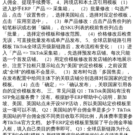
人佣金、提现手续费等。 4、跨境店和本土店引用模板 （1）
进入妙手ERP「产品 => 采集箱」。 （2）批量修改：勾选产
品，点击「设置售价」，选择美国站点，选择对应定价模板，
点击「应用至选中」。 （3）单产品修改：点击产品售价列的
铅笔标识或右侧「编辑」，在SKU列表的税前售价列点击
「批量」，选择定价模板和修改范围。 （4）价格修改后检查
无误，可直接批量发布或单产品发布。 5、全球店新链路引用
模板 TikTok全球店升级新链路后，发布流程有变化： （1）进
入「产品 => TikTok采集箱」，先选择预发布店铺。每次只能
选一个首发店铺。 （2）用定价模板修改首发店铺的本地展示
价。注意下拉框只显示站点为"美国"的定价模板，之前设置
成"全球"的模板不会显示。 （3）发布时勾选「多国售卖」，
在发布配置中给同主体下的关联店铺分别选择对应国家的定价
模板。 （4）点击「确定」=>「确认发布」，关联国家引用各
自的定价模板发布。 三、常见问题 Q1：TikTok美国站有没有
SFP免运服务费？ 没有。根据妙手ERP帮助中心说明，新加
坡、美国、英国站点未开设SFP活动，所以美国站定价模板里
这一项可以不填。 Q2：美国站的平台佣金率是多少？ TikTok
美国站的平台佣金按不同类目收取不同比例，具体费率需要参
考TikTok官方文档。 妙手ERP定价模板里预留了平台佣金率输
入框，填入自己类目的费率即可。 Q3：全球店新链路为什么