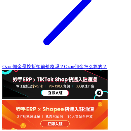
Ozon佣金是按折扣前价格吗？Ozon佣金怎么算的？