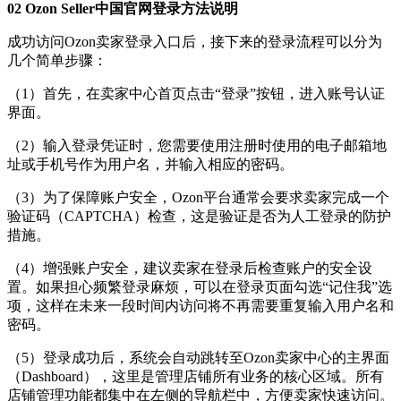
02
Ozon
Seller中国官网
登录方法说明
成功访问
Ozon卖家登录入口后，接下来的登录流程可以分为
几个简单步骤
：
（
1
）
首先，在卖家中心首页点击
“登录”按钮，进入账号认证
界面。
（
2
）
输入登录凭证时，您需要使用注册时使用的电子邮箱地
址或手机号作为用户名，并输入相应的密码。
（
3
）
为了保障账户安全，
Ozon平台通常会要求卖家完成一个
验证码（CAPTCHA）检查，这是验证是否为人工登录的防护
措施。
（
4
）
增强账户安全，建议卖家在登录后检查账户的安全设
置。如果担心频繁登录麻烦，可以在登录页面勾选
“记住我”选
项，这样在未来一段时间内访问将不再需要重复输入用户名和
密码。
（
5
）
登录成功后，系统会自动跳转至
Ozon卖家中心的主界面
（Dashboard），这里是管理店铺所有业务的核心区域。所有
店铺管理功能都集中在左侧的导航栏中，方便卖家快速访问。