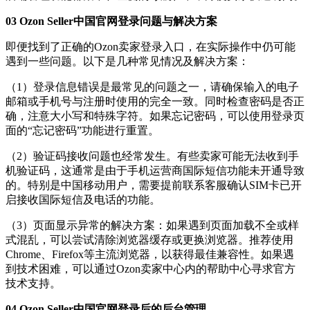
03
Ozon
Seller中国官网
登录问题与解决方案
即便找到了正确的
Ozon卖家登录入口，在实际操作中仍可能
遇到一些问题。以下是几种常见情况及解决方案：
（
1
）
登录信息错误是最常见的问题之一
，
请确保输入的电子
邮箱或手机号与注册时使用的完全一致。同时检查密码是否正
确，注意大小写和特殊字符。如果忘记密码，可以使用登录页
面的
“忘记密码”功能进行重置。
（
2
）
验证码接收问题也经常发生。有些卖家可能无法收到手
机验证码，这通常是由于手机运营商国际短信功能未开通导致
的。特别是中国移动用户，需要提前联系客服确认
SIM卡已开
启接收国际短信及电话的功能。
（
3
）
页面显示异常的解决方案：如果遇到页面加载不全或样
式混乱，可以尝试清除浏览器缓存或更换浏览器。推荐使用
Chrome、Firefox等主流浏览器，以获得最佳兼容性。如果遇
到技术困难，可以通过Ozon卖家中心内的帮助中心寻求官方
技术支持。
04
Ozon
Seller中国官网
登录后的后台管理