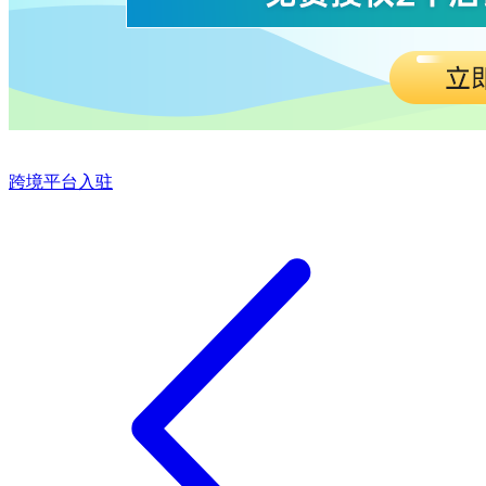
跨境平台入驻