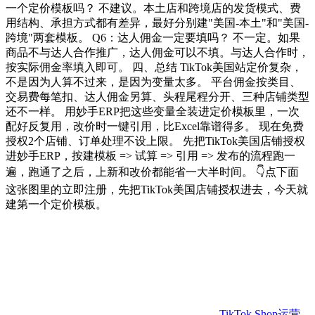
一个定价模板吗？ 不建议。本土店和跨境店的发货模式、费
用结构、承担方式都有差异，最好分别建"美国-本土"和"美国-
跨境"两套模板。 Q6：达人佣金一定要填吗？ 不一定。如果
商品不与达人合作推广，达人佣金可以不填。与达人合作时，
按实际佣金率填入即可。 四、总结 TikTok美国站定价复杂，
不是因为人算不过来，是因为变量太多。 平台佣金按类目、
交易费每笔扣、达人佣金另算、头程尾程分开、三种店铺类型
还不一样。 用妙手ERP把这些变量全装进定价模板里，一次
配好反复用，改价时一键引用，比Excel靠谱得多。 现在免费
授权2个店铺、订单处理不设上限。 先把TikTok美国店铺授权
进妙手ERP，按建模板 => 试算 => 引用 => 发布的流程跑一
遍，跑通了之后，上新和改价都能省一大半时间。 👇点下面
这张图里的立即注册，先把TikTok美国店铺授权进去，今天就
建第一个定价模板。
TikTok Shop运营