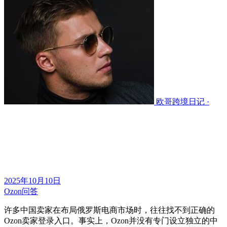
欧哥跨境日记 ·
2025年10月10日
Ozon问答
许多中国卖家在布局俄罗斯电商市场时，往往找不到正确的
Ozon卖家登录入口。事实上，Ozon并没有专门设立独立的中