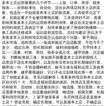
多本土店运营最重的几个环节——上架、订单、库存、税务、
报表——全部标准化、自动化，适合从跨境店转本土店的卖
家，也适合一开始就直奔本土店的新卖家。工具链早点定下
来，后面起量才不会被琐事拖后腿。 工具选得好不好，直接
影响美客多本土店的运营效率和利润率。建议在决定做本土店
的同时就把工具链定下来，别等单量起来了再临时抱佛脚——
换工具的迁移成本，远比提前选型高。 总结与建议 所以关于
美客多本土店和跨境店到底怎么选的这个问题： 新手测品、
试水市场，选跨境店——低成本验证产品适配度，亏也亏不了
多少； 稳定出单、想长期深耕、做利润做规模，尽早转本土
店——流量、时效、类目、税务全面占优，越早切换，沉淀越
深。 判断标准就三条：资金能不能覆盖本土店的初期投入，
品类适不适合本地履约，以及你有没有在拉美长期做的打算。
顺带说一句：不管选哪种模式，账号主体合规和运营工具效率
这两件事，越早重视越好。它们不会立刻体现在第一单，但决
定了你能走多远。 常见问题解答 1. 美客多跨境店和本土店的
区别大吗？ 大，而且是规则层面的差距。跨境店无需本地公
司和税号、启动快，但流量扶持少、物流慢、类目受限；本土
店需要本地资质，但流量倾斜明显、物流快、权限完整，长期
看利润空间更大。 2. 新手做美客多，先开跨境店还是直接本
土店？ 资金充裕、确定长期做，可以直接本土店；不确定品