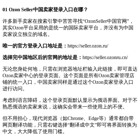
01
Ozon
Seller中国卖家登录入口在哪
？
许多新手卖家在搜索引擎中苦苦寻找
“OzonSeller中国官网”，
其实Ozon平台采用的是统一的国际卖家平台，并没有为中国
卖家设立独立的域名。
唯一的官方登录
入口
地址是：
https://seller.ozon.ru/
选择完中国地区后的官网的地址是：
https://seller.ozonru.cn/
无论您身处何地，只需在浏览器地址栏输入此链接，即可直达
Ozon卖家中心的登录页面。这个页面是所有Ozon卖家管理店
铺的统一入口，中国卖家同样是通过这个Ozon卖家登录入口
进行访问。
考虑到语言障碍，这个登录页面默认显示为俄语界面。对于不
熟悉俄语的卖家来说，这确实会带来一些使用上的不便。
但不用担心，现代浏览器（如
Chrome、Edge等）通常都自带
网页翻译功能，只需右键选择“翻译成中文”即可将界面转换为
中文，大大降低了使用门槛。