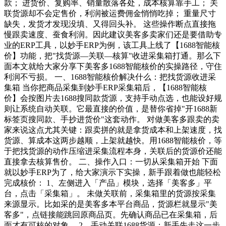
款； 进货价、复购率、销量散落各处，成本核算靠手工； 关
联货源却不会定售价，利润被运费佣金悄悄吃掉； 重量尺寸
缺失，发货才发现没填、又得回头补。 这些操作断点直接拖
慢跟卖速度、蚕食利润。因此建议美客多卖家们还是要借助专
业的ERP工具，以妙手ERP为例，该工具上线了【1688智能核
价】功能，把"找货源—关联—核算"收进采集箱打通。那么下
面本文就给大家分享下美客多1688智能核价的实操路径，守住
利润不亏损。 一、1688智能核价解决什么：把找货源收进采
集箱 当你把商品采集到妙手ERP采集箱后，【1688智能核
价】会按图片去1688搜同款货源，支持手动点选，也能设好规
则让系统自动关联。它最直接的价值，是替你省掉"开1688新
标签页搜同款、手抄进货价"这套动作。 对做美客多跟卖的卖
家来说这点尤其关键：跟卖拼的就是拿货成本和上架速度，找
货源、算成本这两步越顺，上架就越快。用1688智能核价，等
于把找货源的动作压缩进采集流程本身，关联后的货源价还能
直接拿去核算售价。 二、操作入口：一切从采集箱开始 下面
就以妙手ERP为了，给大家演示下实操，新手跟着做也能轻松
完成核价： 1、左侧进入「产品」模块，选择「美客多」平
台，点击「采集箱」。 未做关联前，采集箱里的货源按采集
来源显示。比如采的是美客多本平台商品，货源栏就显示"美
客多"，点链接能跳回原商品页。先确认商品已在采集箱，后
面才有可核的对象。 2、手动关联1688货源：新手先走这一步