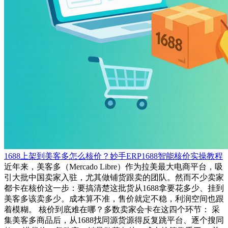
1688上架到美客多怎么核价？妙手ERP1688智能核价实操教程
近年来，美客多（Mercado Libre）作为拉美最大电商平台，吸
引大批中国卖家入驻，尤其做铺货跟卖的团队。然而不少卖家
都卡在核价这一步：要搞清楚这批货从1688拿要花多少、挂到
美客多该卖多少。成本算不准，售价就定不稳，利润空间也跟
着模糊。 核价到底难在哪？多数卖家会卡在这四个环节： 采
集美客多商品后，从1688找同源货源得反复跳平台、逐个搜同