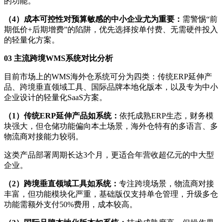
的功能。
（
4
）
成本可控性对预算敏感的中小企业尤为重要
：
需警惕“前
期低价+后期增费”的陷阱，优先选择按单付费、无需硬件投入
的轻量化方案。
03 主流跨境WMS系统对比分析
目前市场上的WMS海外仓系统可分为四类：传统ERP延伸产
品、跨境垂直领域工具、国际品牌本地化版本，以及专为中小
企业设计的轻量化SaaS方案。
（
1
）
传统ERP延伸产品如系统
：
依托成熟ERP生态，财务模
块强大，但仓储功能偏向本土场景，海外仓特有的多语言、多
物流商对接能力较弱。
这类产品部署周期长达3个月，更适合年营收超亿元的中大型
企业。
（
2
）
跨境垂直领域工具如系统
：
专注跨境场景，物流商对接
丰富，但功能模块化严重，基础版仅支持单仓管理，升级多仓
功能需额外支付50%费用，成本较高。