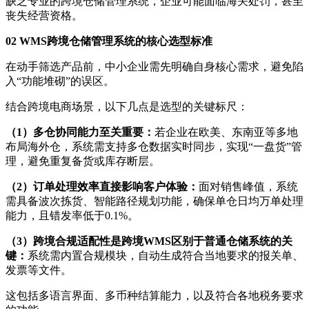
缺乏专业的跨境仓储管理系统，企业可能面临海关处罚，甚至
丧失经营资格。
02 WMS跨境仓储管理系统的核心选型标准
在动手筛选产品前，中小企业需先明确自身核心需求，避免陷
入“功能堆砌”的误区。
结合跨境电商场景，以下几点是选型的关键标尺：
（
1
）
多仓协同能力至关重要
：
若企业在欧美、东南亚等多地
布局海外仓，系统需支持多仓数据实时同步，实现“一盘货”管
理，避免重复备货或库存断层。
（
2
）
订单处理效率直接影响客户体验
：
面对销售峰值，系统
需具备波次拣货、智能路径规划功能，确保单仓日均万单处理
能力，且错发率低于0.1%。
（
3
）
跨境合规适配性是跨境WMS区别于普通仓储系统的关
键
：
系统需内置合规模块，自动生成符合当地要求的报关单、
发票等文件。
这包括多语言界面、多币种结算能力，以及符合各地税务要求