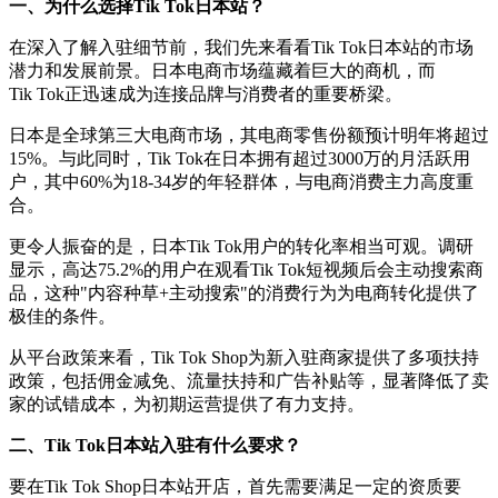
一、
为什么选择
Tik
Tok日本站？
在深入了解入驻细节前，我们先来看看
Tik
Tok日本站的市场
潜力和发展前景。日本电商市场蕴藏着巨大的商机，而
Tik
Tok正迅速成为连接品牌与消费者的重要桥梁。
日本是全球第三大电商市场，其电商零售份额预计明年将超过
15%。与此同时，Tik
Tok在日本拥有超过3000万的月活跃用
户，其中60%为18-34岁的年轻群体，与电商消费主力高度重
合。
更令人振奋的是，日本
Tik
Tok用户的转化率相当可观。调研
显示，高达75.2%的用户在观看
Tik Tok
短视频后会主动搜索商
品，这种
"内容种草+主动搜索"的消费行为为电商转化提供了
极佳的条件。
从平台政策来看，
Tik
Tok Shop为新入驻商家提供了多项扶持
政策，包括佣金减免、流量扶持和广告补贴等，显著降低了卖
家的试错成本，为初期运营提供了有力支持。
二、
Tik
Tok日本站入驻
有什么
要求
？
要在
Tik Tok
Shop日本站开店，首先需要满足一定的资质要