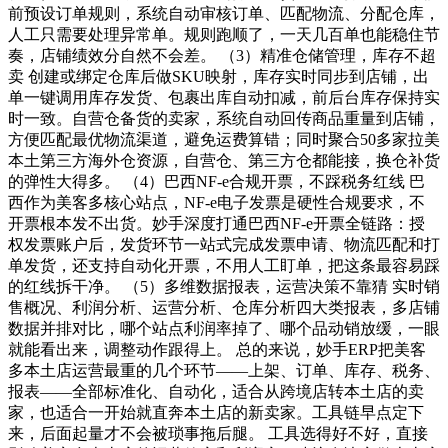
前预设订单规则，系统自动审核订单、匹配物流、分配仓库，
人工只需要处理异常单。规则跑顺了，一天几百单也能稳住节
奏，店铺绩效分自然不会差。 （3）精准仓储管理，库存不超
卖 创建或绑定仓库后做SKU映射，库存实时同步到店铺，出
单一键调用库存发货、包裹出库自动扣减，前后台库存保持实
时一致。自营仓备货的卖家，系统自动回传商品重量到店铺，
方便匹配最优物流渠道，避免运费算错；同时聚合50多家拉美
本土第三方海外仓资源，自营仓、第三方仓都能接，换仓补货
的弹性大得多。 （4）巴西NF-e合规开票，不踩税务红线 巴
西作为美客多核心站点，NF-e电子发票是硬性合规要求，不
开票根本发不出货。妙手深度打通巴西NF-e开票全链路：授
权发票账户后，发货环节一站式完成发票申请、物流匹配和打
单发货，还支持自动化开票，不用人工盯单，把这条最容易踩
的红线拆干净。 （5）多维数据报表，运营决策不靠猜 实时销
售概况、利润分析、运营分析、仓库分析四大类报表，多店铺
数据并排对比，哪个站点利润率掉了、哪个品动销放缓，一眼
就能看出来，调整动作跟得上。 总的来说，妙手ERP把美客
多本土店运营最重的几个环节——上架、订单、库存、税务、
报表——全部标准化、自动化，适合从跨境店转本土店的卖
家，也适合一开始就直奔本土店的新卖家。工具链早点定下
来，后面起量才不会被琐事拖后腿。 工具选得好不好，直接