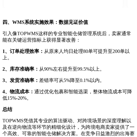
四
、
WMS系统实施效果：数据见证价值
引入像
TOPWMS这样的专业智能仓储管理系统后，卖家通常
能在关键运营指标上获得显著改善：
1、
订单处理效率：
从原来人均日处理
80单可提升至200单以
上。
2、
库存准确率：
从
90%左右提升至99.5%以上。
3、
发货准确率：
差错率可从
5%降至0.1%以内。
4、
物流成本：
通过优化包裹和智能选渠，整体物流成本可降
低
15%-20%。
总结
TOPWMS凭借其专业的算法驱动、对跨境场景的深度理解以
及在逆向物流等环节的精细化设计，为跨境电商卖家提供了一
个高效、可靠的智能仓储解决方案。在竞争日益激烈的出海赛