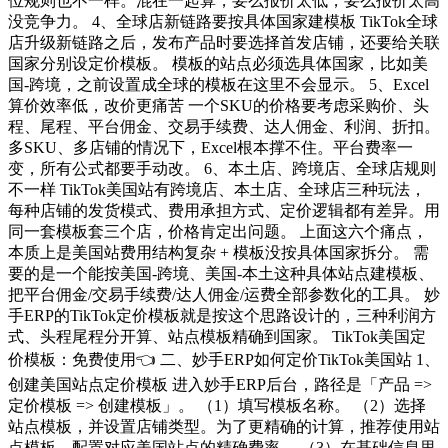
位规则也不一样。混在一起算，要么报价太低，要么报价太高
没竞争力。 4、全球店新链路要按具体国家建模板 TikTok全球
店升级新链路之后，发布产品时要选择首发店铺，还要给关联
国家分别设定价模板。 模板的站点必须选具体国家，比如美
国-跨境，之前设置成全球的模板在这里不会显示。 5、Excel
算价效率低，改价更痛苦 一个SKU的价格要考虑采购价、头
程、尾程、平台佣金、交易手续费、达人佣金、利润、折扣。
多SKU、多店铺的情况下，Excel根本撑不住。平台费率一
变，所有公式都要手动改。 6、本土店、跨境店、全球店规则
不一样 TikTok美国站有跨境店、本土店、全球店三种玩法，
每种店铺的发货模式、费用承担方式、定价逻辑都有差异。用
同一套模板套三个店，价格肯定出问题。 上面这六个痛点，
本质上是美国站费用结构复杂 + 模板没按具体国家拆分。 需
要的是一个能按美国-跨境、美国-本土这种具体站点建模板、
把平台佣金/交易手续费/达人佣金/运费全部参数化的工具。 妙
手ERP的TikTok定价模板就是按这个思路设计的，三种利润方
式、头程尾程分开算、站点模板精确到国家。 TikTok美国定
价模板：免费使用👈 二、妙手ERP如何定价TikTok美国站 1、
创建美国站点定价模板 进入妙手ERP后台，路径是「产品 =>
定价模板 => 创建模板」。 （1）填写模板名称。 （2）选择
站点模板，并设置店铺类型。为了更精确的计算，推荐使用站
点模板，配置对应美国站点的精确费率。 （3）在基础信息里