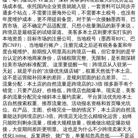
场成本低。依托国内企业资质就能入驻，一套资料可以同步开
通多个站点，不需要注册海外公司，不需要本土税号，也没有
年度维护成本，更不用提前备货。对于第一次接触墨西哥、巴
西市场、还不确定产品适配度、只想小批量测品的新手来说，
跨境店是最稳妥的试错渠道。 美客多本土店则要求实打实的
本地资质：目标市场的注册公司、当地税号（墨西哥RFC、巴
西CNPJ）、当地银行账户，注册完成之后还有税务备案和年
度合规维护。前期投入明显高出跨境店一截，但它拿到的是平
台认定的本地商家身份，店铺权限完整、无限制，是长期深耕
拉美市场的标准配置。 这里要提醒一句：跨境店从入驻第一
天起，就是平台的"次级优先级店铺"，权重天然低于本土店。
这不是运营能补回来的差距，是规则层面的起点差异。 二、
流量分配：本土店的自然流量是跨境店的2-3倍 很多新手有个
错觉：只要产品好、价格低，跨境店也能爆单。现实是，美客
多的流量分配完全倾斜本土履约卖家。 平台算法优先给本土
店自然搜索权重、推荐流量池、活动报名资格和首页曝光坑
位。在产品、主图、价格完全一致的情况下，本土店的自然流
量能达到跨境店的2-3倍。跨境店无论怎么精细化运营，始终
只能吃到剩余流量，很难大规模放量，很难做出稳定爆款链
接，大促期间差距更明显。 这也是为什么不少跨境卖家天天
优化Listing、反复调价、烧广告，单量却忽高忽低——不是运