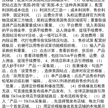
把站点选为"美国-跨境"或"美国-本土"这种具体国家 2、配置
利润和成本信息 （1）利润方式三选一：成本利润率、售价利
润率、固定利润。 （2）运费分开填：头程运费选择官方跨境
物流或第三方物流；尾程运费按美国售卖区域填写；重量取值
选择产品包裹重量或SKU重量。 （3）平台费用：填入美国站
的平台佣金率、交易手续费率、达人佣金率、提现手续费率。
美国站没有SFP活动，这一项可以不填。 （4）其他费用：国
内段运费、代打包费等按实际情况勾选。 3、售价试算 配置好
模板后，右侧可以用售价试算功能模拟价格。 （1）输入产品
采购价和重量。 （2）点击计算，查看折前价、折后价、产品
利润。 （3）查看详细费用，包括TikTok平台费用、运费、达
人佣金、提现手续费等。 4、跨境店和本土店引用模板 （1）
进入妙手ERP「产品 => 采集箱」。 （2）批量修改：勾选产
品，点击「设置售价」，选择美国站点，选择对应定价模板，
点击「应用至选中」。 （3）单产品修改：点击产品售价列的
铅笔标识或右侧「编辑」，在SKU列表的税前售价列点击
「批量」，选择定价模板和修改范围。 （4）价格修改后检查
无误，可直接批量发布或单产品发布。 5、全球店新链路引用
模板 TikTok全球店升级新链路后，发布流程有变化： （1）进
入「产品 => TikTok采集箱」，先选择预发布店铺。每次只能
选一个首发店铺。 （2）用定价模板修改首发店铺的本地展示