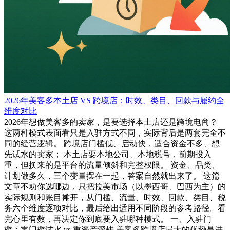
2026年美客多本土店 VS 跨境店：时效、类目、回款与履约全
维度对比
2026年想做美客多的卖家，是要选择本土店还是跨境电商？
这两种模式表面看只是入驻方式不同，实际背后是两套完全不
同的经营逻辑。 跨境店门槛低、启动快，适合资金不多、想
先试水的卖家； 本土店要本地公司、本地税号，前期投入
重，但换来的是平台的流量倾斜和完整权限。 资金、品类、
计划做多久，三个变量摆在一起，答案自然就出来了。 这篇
文章不劝你选哪边，只把拉美市场（以墨西哥、巴西为主）的
实际规则和账目摊开，从门槛、流量、时效、回款、类目、税
务六个维度逐项对比，最后给出适用不同阶段的参考路径。看
完心里有数，再决定你到底要入驻哪种模式。 一、入驻门
槛：零门槛试水 vs 重资产深耕 美客多跨境店最大的优势是进