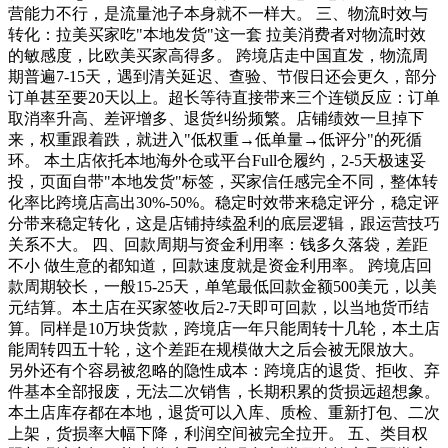
营能力不行，是流量池子本身就不一样大。 三、物流时效与
转化：拉美买家吃"本地发货"这一套 拉美消费者对物流时效
的敏感度，比欧美买家高得多。 跨境店走中国直发，物流周
期普遍7-15天，遇到清关延迟、查验、节假日还会更久，部分
订单甚至要20天以上。超长等待直接带来三个连锁反应：订单
取消率升高、差评增多、退货纠纷频繁。店铺绩效一旦掉下
来，权重跟着跌，就进入"低权重→低单量→低评分"的死循
环。 本土店依托本地海外仓或平台Full仓履约，2-5天极速妥
投，页面自带"本地发货"标签，买家信任感完全不同，整体转
化率比跨境店高出30%-50%。稳定时效带来稳定评分，稳定评
分带来稳定转化，这是店铺持续盈利的底层逻辑，跟运营技巧
关系不大。 四、回款周期与资金利用率：钱多久落袋，差距
不小 做生意的都知道，回款速度就是资金利用率。 跨境店回
款周期较长，一般15-25天，单笔最低回款金额500美元，以美
元结算。本土店在买家签收后2-7天即可回款，以当地货币结
算。同样是10万块货款，跨境店一年只能周转十几轮，本土店
能周转四五十轮，这个差距在规模做大之后会被无限放大。
另外还有个容易被忽略的隐性成本：跨境店的退货、拒收、弃
件基本全部报废，无法二次销售，长期积累的货损远超想象。
本土店库存都在本地，退货可以入库、质检、重新打包、二次
上架，货损率大幅下降，利润空间被完全拉开。 五、类目权