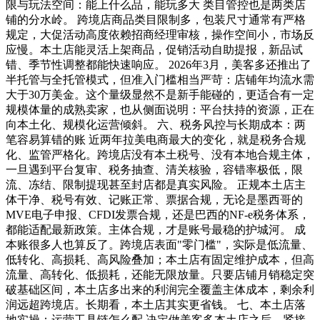
限与玩法空间：能上什么品，能玩多大 类目管控也是两类店
铺的分水岭。 跨境店商品类目限制多，包装尺寸通常有严格
规定，大促活动高度依赖招商经理审核，操作空间小，市场反
应慢。本土店能灵活上架商品，促销活动自助提报，新品试
错、季节性调整都能快速响应。 2026年3月，美客多还推出了
半托管与全托管模式，但准入门槛相当严苛：店铺年均流水需
大于30万美金。这个量级显然不是新手能碰的，更适合有一定
规模体量的成熟卖家，也从侧面说明：平台扶持的资源，正在
向本土化、规模化运营倾斜。 六、税务风控与长期成本：两
笔容易算错的账 近两年拉美电商最大的变化，就是税务合规
化、监管严格化。跨境店没有本土税号、没有本地合规主体，
一旦遇到平台复审、税务抽查、清关核验，容错率极低，限
流、冻结、限制提现甚至封店都是真实风险。 正规本土店主
体干净、税号有效、记账正常、票据合规，无论是墨西哥的
MVE电子申报、CFDI发票合规，还是巴西的NF-e税务体系，
都能适配最新政策。主体合规，才是账号最稳的护城河。 成
本账很多人也算反了。跨境店表面"零门槛"，实际是低流量、
低转化、高损耗、高风险叠加；本土店有固定维护成本，但高
流量、高转化、低损耗，还能无限放量。只要店铺月销稳定突
破基础区间，本土店多出来的利润完全覆盖主体成本，剩余利
润远超跨境店。长期看，本土店其实更省钱。 七、本土店落
地实操：运营工具链怎么配 决定做美客多本土店之后，紧接