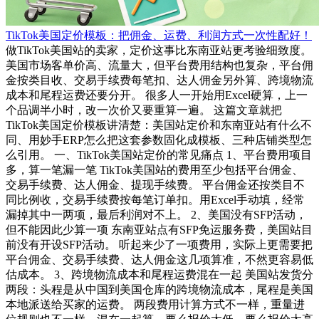
TikTok美国定价模板：把佣金、运费、利润方式一次性配好！
做TikTok美国站的卖家，定价这事比东南亚站更考验细致度。
美国市场客单价高、流量大，但平台费用结构也复杂，平台佣
金按类目收、交易手续费每笔扣、达人佣金另外算、跨境物流
成本和尾程运费还要分开。 很多人一开始用Excel硬算，上一
个品调半小时，改一次价又要重算一遍。 这篇文章就把
TikTok美国定价模板讲清楚：美国站定价和东南亚站有什么不
同、用妙手ERP怎么把这套参数固化成模板、三种店铺类型怎
么引用。 一、TikTok美国站定价的常见痛点 1、平台费用项目
多，算一笔漏一笔 TikTok美国站的费用至少包括平台佣金、
交易手续费、达人佣金、提现手续费。 平台佣金还按类目不
同比例收，交易手续费按每笔订单扣。用Excel手动填，经常
漏掉其中一两项，最后利润对不上。 2、美国没有SFP活动，
但不能因此少算一项 东南亚站点有SFP免运服务费，美国站目
前没有开设SFP活动。 听起来少了一项费用，实际上更需要把
平台佣金、交易手续费、达人佣金这几项算准，不然更容易低
估成本。 3、跨境物流成本和尾程运费混在一起 美国站发货分
两段：头程是从中国到美国仓库的跨境物流成本，尾程是美国
本地派送给买家的运费。 两段费用计算方式不一样，重量进