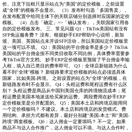
价。注意下拉框只显示站点为"美国"的定价模板，之前设置
成"全球"的模板不会显示。 （3）发布时勾选「多国售卖」，
在发布配置中给同主体下的关联店铺分别选择对应国家的定价
模板。 （4）点击「确定」=>「确认发布」，关联国家引用各
自的定价模板发布。 三、常见问题 Q1：TikTok美国站有没有
SFP免运服务费？ 没有。根据妙手ERP帮助中心说明，新加
坡、美国、英国站点未开设SFP活动，所以美国站定价模板里
这一项可以不填。 Q2：美国站的平台佣金率是多少？ TikTok
美国站的平台佣金按不同类目收取不同比例，具体费率需要参
考TikTok官方文档。 妙手ERP定价模板里预留了平台佣金率输
入框，填入自己类目的费率即可。 Q3：全球店新链路为什么
看不到"全球"模板？ 新链路要求定价模板的站点必须选具体
国家，比如美国-跨境。 之前设置的站点为"全球"的模板，在
新链路发布时不会显示。 Q4：头程运费和尾程运费有什么区
别？ 头程运费是商品从中国到美国仓库的跨境物流成本；尾
程运费是美国本地派送给买家的运费。 两段费用在妙手ERP
定价模板里是分开配置的。 Q5：美国本土店和跨境店能用同
一个定价模板吗？ 不建议。本土店和跨境店的发货模式、费
用结构、承担方式都有差异，最好分别建"美国-本土"和"美国-
跨境"两套模板。 Q6：达人佣金一定要填吗？ 不一定。如果
商品不与达人合作推广，达人佣金可以不填。与达人合作时，