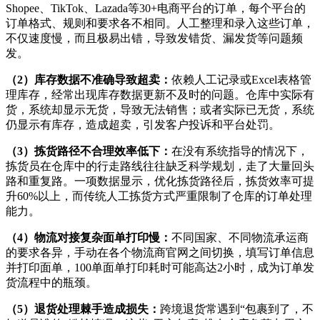
Shopee、TikTok、Lazada等30+电商平台的订单，每个平台的
订单格式、规则和要求各不相同。人工整理和录入这些订单，
不仅速度慢，而且极易出错，导致发错货、漏发货等问题频
发。
（
2
）
库存数据不准确导致超卖：
依赖人工记录或
Excel表格管
理库存，经常出现库存数据更新不及时的问题。仓库中实际有
货，系统却显示无货，导致无法销售；或者实际已无货，系统
仍显示有库存，造成超卖，引发客户投诉和平台处罚。
（
3
）
拣货路径不合理效率低下：
在没有系统指导的情况下，
拣货员在仓库中的行走路线往往缺乏科学规划，走了大量回头
路和重复路。一项数据显示，优化拣货路径后，拣货效率可提
升
60%以上，而传统人工拣货方式严重限制了仓库的订单处理
能力。
（
4
）
物流对接复杂面单打印慢：
不同国家、不同物流承运商
的要求各异，手动在各个物流商官网之间切换，填写订单信息
并打印面单，
100单面单打印耗时可能高达2小时，成为订单发
货流程中的瓶颈。
（
5
）
退货处理棘手造成损失：
跨境退货常遇到
“包裹到了，不