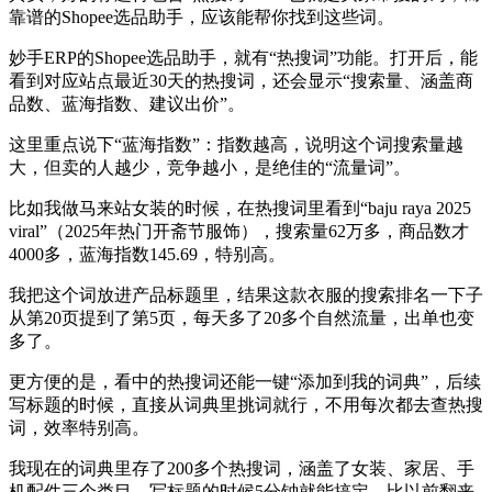
靠谱的Shopee选品助手，应该能帮你找到这些词。
妙手ERP的Shopee选品助手，就有“热搜词”功能。打开后，能
看到对应站点最近30天的热搜词，还会显示“搜索量、涵盖商
品数、蓝海指数、建议出价”。
这里重点说下“蓝海指数”：指数越高，说明这个词搜索量越
大，但卖的人越少，竞争越小，是绝佳的“流量词”。
比如我做马来站女装的时候，在热搜词里看到“baju raya 2025
viral”（2025年热门开斋节服饰），搜索量62万多，商品数才
4000多，蓝海指数145.69，特别高。
我把这个词放进产品标题里，结果这款衣服的搜索排名一下子
从第20页提到了第5页，每天多了20多个自然流量，出单也变
多了。
更方便的是，看中的热搜词还能一键“添加到我的词典”，后续
写标题的时候，直接从词典里挑词就行，不用每次都去查热搜
词，效率特别高。
我现在的词典里存了200多个热搜词，涵盖了女装、家居、手
机配件三个类目，写标题的时候5分钟就能搞定，比以前翻来