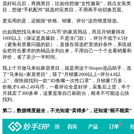
选好站点后，再挑类目，比如你想做“女性服装”，就点女装类
目，想做“手机配件”就选对应类目，不用再手动切换页面。
更实用的是，还能按“价格、销量、评分”这些维度筛选。
比如我想找马来站“5-25马币”的家居用品，而且月销量得在
1000以上（保证是真爆款，不是冷门款），评分不低于4.5分
（避免有质量问题的款），直接在筛选栏里填好条件，系统就
会把符合要求的热销品全列出来，不用自己一个个去看销量和
评价，省了至少一半时间。
我上个月做马来站家居类目，就是用这个Shopee选品助手，选
了“马来站+家居类目”，筛了“月销量2000以上+评分4.8以
上”，很快就找到一款“3D鱼嘴一次性口罩”，月销量7万多，
价格才0.48-2.49马币，一看评论全是好评，采集后上货，半个
月就卖了300多单，这要是靠自己刷前台，根本不可能这么快
找到。
第二，数据维度超全，不光知道“卖得多”，还知道“能不能卖”