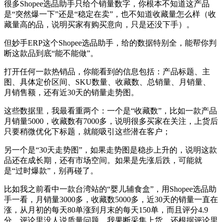
很多Shopee选品助手只给个销量数字，你根本不知道这产品
是“突然爆一下”还是“稳定在卖”，也不知道收藏量怎么样（收
藏量高的品，说明买家有购买意向，只是还没下手）。
但妙手ERP这个Shopee选品助手，给的数据特别全，能帮你判
断这款品到底“能不能做”。
打开任何一款热销品，你能看到的信息包括：产品标题、主
图、具体定价区间、SKU数量、收藏数、总销量、月销量、
月销售额，还有近30天的销量走势图。
这些数据里，我最看重两个：一个是“收藏数”，比如一款产品
月销量5000，收藏数有7000多，说明很多买家在关注，上货后
只要稍微优化下标题，就能吸引这些潜在客户；
另一个是“30天走势图”，如果走势图是稳步上升的，说明这款
品还在成长期，还有市场空间。如果是先涨后跌，可能就
是“过时爆款”，别再碰了。
比如我之前看中一款台湾站的“婴儿辅食盒”，用Shopee选品助
手一看，月销量3000多，收藏数5000多，近30天的销量一直在
涨，从月初的每天80单涨到月末的每天150单，而且评分4.9
分，评论里没人说质量问题。我果断采集上货，还根据评论里