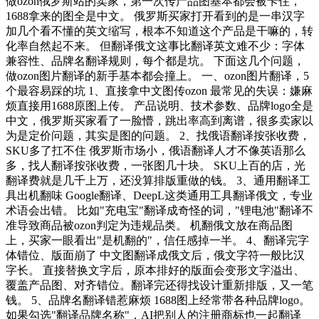
做ozon俄罗斯站的卖家，第一次传产品图基本都会被卡住，
1688拿来的图全是中文。 俄罗斯买家打开看到的是一串汉字
加几个看不懂的英文缩写，根本不知道这个产品是干嘛的，转
化率自然起不来。 但翻译俄文这事比翻译英文难不少：字体
兼容性、品牌名翻译规则，每个都是坑。 下面这几个问题，
做ozon图片翻译的新手基本都会撞上。 一、ozon图片翻译，5
个最容易踩的坑 1、直接拿中文图传ozon 最常见的失误：嫌麻
烦直接用1688原图上传。 产品说明、技术参数、品牌logo全是
中文，俄罗斯买家看了一脸懵，跳出率高到离谱，很多卖家以
为是定价问题，其实是图的问题。 2、找俄语翻译按张收费，
SKU多了扛不住 俄罗斯市场小，俄语翻译人才不像英语那么
多，找人翻译按张收费，一张图几十块。 SKU上百的店，光
翻译费就是几千上万，还没算排版重做的钱。 3、通用翻译工
具出机翻味 Google翻译、DeepL这类通用工具翻译俄文，专业
术语会出错。 比如"充电宝"翻译成奇怪的词，"锂电池"翻译不
准导致商品被ozon判定为违规品类。 机翻俄文放在商品图
上，买家一眼看出"是机翻的"，信任感掉一半。 4、翻译完字
体错位、版面崩了 中文图翻译成俄文后，俄文字符一般比汉
字长。 直接替换文字后，原本排好的版面会变形文字溢出、
覆盖产品图、对齐错位。翻译完还得找设计重新排版，又一笔
钱。 5、品牌名翻译错惹麻烦 1688图上经常带各种品牌logo。
如果勾选"翻译品牌名称"，AI把别人的注册商标也一起翻译