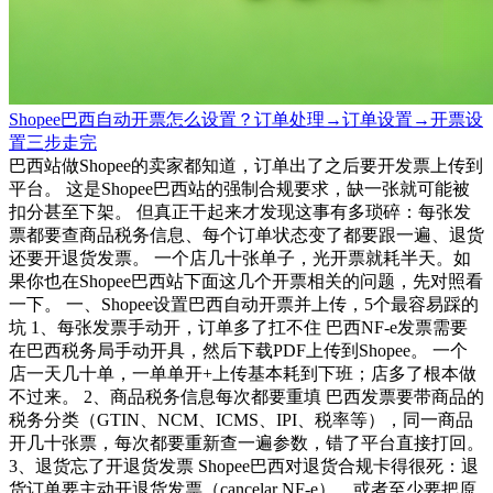
Shopee巴西自动开票怎么设置？订单处理→订单设置→开票设
置三步走完
巴西站做Shopee的卖家都知道，订单出了之后要开发票上传到
平台。 这是Shopee巴西站的强制合规要求，缺一张就可能被
扣分甚至下架。 但真正干起来才发现这事有多琐碎：每张发
票都要查商品税务信息、每个订单状态变了都要跟一遍、退货
还要开退货发票。 一个店几十张单子，光开票就耗半天。如
果你也在Shopee巴西站下面这几个开票相关的问题，先对照看
一下。 一、Shopee设置巴西自动开票并上传，5个最容易踩的
坑 1、每张发票手动开，订单多了扛不住 巴西NF-e发票需要
在巴西税务局手动开具，然后下载PDF上传到Shopee。 一个
店一天几十单，一单单开+上传基本耗到下班；店多了根本做
不过来。 2、商品税务信息每次都要重填 巴西发票要带商品的
税务分类（GTIN、NCM、ICMS、IPI、税率等），同一商品
开几十张票，每次都要重新查一遍参数，错了平台直接打回。
3、退货忘了开退货发票 Shopee巴西对退货合规卡得很死：退
货订单要主动开退货发票（cancelar NF-e），或者至少要把原