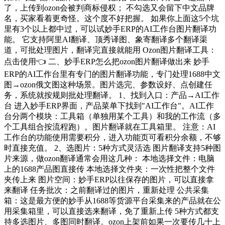
了，上传到ozon会被判商标侵权； 不勾选又会留下中文品牌
名，买家看着更奇怪。这个度不好把握。 如果你上面这5个坑
里有3个以上都中过，可以试妙手ERP的AI工作台图片翻译功
能。 它支持阿里AI翻译、顶秀译图、象寄翻译多个翻译渠
道，可批处理图片，翻译完直接就能用 Ozon图片翻译工具：
点击使用👈 二、妙手ERP怎么把ozon图片翻译做出来 妙手
ERP的AI工作台里有专门的图片翻译功能，专门处理1688中文
图→ozon俄文图这种场景。图片选完、参数设好、点创建任
务，系统就按规则批处理翻译。 1、找到入口：产品→AI工作
台 进入妙手ERP界面，产品菜单下找到"AI工作台"。AI工作
台分两个模块：工具箱（单独用某个工具）和我的工作流（多
个工具组合按流程跑）。图片翻译就在工具箱里。 注意：AI
工作台的功能使用需要积分，进入功能页可看积分余额，不够
时直接充值。 2、选图片：5种方式灵活选 图片翻译支持5种图
片来源，做ozon翻译通常会用这几种： 本地选择文件：电脑
上的1688产品图直接传 本地选择文件夹：一次性把整个文件
夹传上来 图片空间：妙手ERP以往保存的图片，可以直接拿
来翻译 任务批次：之前翻译过的图片，重新处理 公共采集
箱：这是最方便的妙手从1688等货源平台采集来的产品就在公
用采集箱里，可以直接选来翻译，免了重新上传 5种方式都支
持多选图片、多图同时翻译。ozon上架前如果一次要传几十上