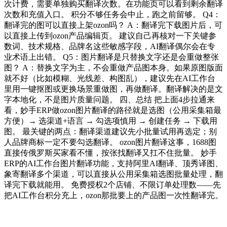
次计费，需要单独购买翻译次数。在功能页可以看到剩余翻译
次数和充值入口。 积分不够任务会中止，跑之前留够。 Q4：
翻译完的图可以直接上架ozon吗？ A：翻译完下载图片后，可
以直接上传到ozon产品编辑页。 建议自己再核对一下关键参
数词、技术规格、品牌名这些敏感字段，AI翻译偶尔会在专
业术语上出错。 Q5：图片翻译是只替换文字还是会重做整张
图？ A：替换文字为主，不会重做产品图本身。如果原图版面
就不好（比如模糊、光线差、构图乱），建议先在AI工作台
里用一键抠图或更换场景重做图，再做翻译。翻译解决的是文
字本地化，不是图片质量问题。 四、总结 把上面4步拉通来
看，妙手ERP做ozon图片翻译的路径就是选图（公用采集箱最
方便）→ 选渠道+语言 → 勾选项慎用 → 创建任务 → 下载用
图。 最关键的两点：翻译渠道建议先小批量试用再选定；别
人品牌商标一定不要勾选翻译。 ozon图片翻译这事，1688图
直接传俄罗斯买家看不懂，按张找翻译又扛不住批量。 妙手
ERP的AI工作台图片翻译功能，支持阿里AI翻译、顶秀译图、
象寄翻译多个渠道，可以直接从公用采集箱选图批量处理，翻
译完下载就能用。 免费授权2个店铺、不限订单处理数——先
把AI工作台积分充上，ozon那批要上的产品图一次性翻译完。