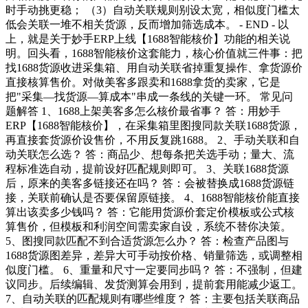
时手动挑更稳； （3）自动关联规则别设太宽，相似度门槛太
低会关联一堆不相关货源，反而增加筛选成本。 - END - 以
上，就是关于妙手ERP上线【1688智能核价】功能的相关说
明。回头看，1688智能核价这套能力，核心价值就三件事：把
找1688货源收进采集箱、用自动关联省掉重复操作、拿货源价
直接核算售价。对做美客多跟卖和1688拿货的卖家，它是
把"采集—找货源—算成本"串成一条线的关键一环。 常见问
题解答 1、1688上架美客多怎么核价最省事？ 答：用妙手
ERP【1688智能核价】，在采集箱里图搜同款关联1688货源，
再直接套货源价设售价，不用反复跳1688。 2、手动关联和自
动关联怎么选？ 答：商品少、想每条把关选手动；量大、流
程标准选自动，提前设好匹配规则即可。 3、关联1688货源
后，原来的美客多链接还在吗？ 答：会被替换成1688货源链
接，关联前确认是否要保留原链接。 4、1688智能核价能直接
算出该卖多少钱吗？ 答：它能用货源价套定价模板或公式核
算售价，但模板和利润空间需卖家自设，系统不替你决策。
5、图搜同款匹配不到合适货源怎么办？ 答：检查产品图与
1688货源图差异，差异大可手动按价格、销量筛选，或调整相
似度门槛。 6、重量和尺寸一定要同步吗？ 答：不强制，但建
议同步。后续编辑、发货测算会用到，提前套用能减少返工。
7、自动关联的匹配规则有哪些维度？ 答：主要包括关联商品