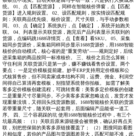
条条点不现实。自动关联逻辑与手动一致，只是执行人换成系
统。 01、点【匹配货源】，同样在智能核价弹窗，点【匹配
货源】进入规则设置。 02、设匹配规则，按实情设匹配规
则：关联商品优先级、核价设置、尺寸关联，与手动参数相
同。 03、点【确定】系统执行，点【确定】，系统开始跑关
联。 04、列表显示关联货源，跑完后产品列表显示关联到的
货源，点编码跳1688详情页，点【查看】看SKU。 05、采集
箱同步货源价，采集箱同样同步显示1688货源价，用1688智能
核价的自动模式，核心省的是"重复劳动"——规则定好，后续
进采集箱的商品按同一标准核价。 三、核价之后怎么算账：
守住利润 关联货源只是第一步，赚不赚钱看售价设置。两个
要点： 一是定价模板提前建。妙手ERP支持用定价模板和公
式核算售价，但不同卖家成本结构不同，运费、佣金、利润空
间得自己算清再套模板，别指望系统替你拍板。 如需了解美
客多定价模板创建流程，可跳转查看：美客多定价模板的创建
二是重量尺寸尽量同步。不少美客多卖家忽略这点，发货才发
现重量没填，又得回头找货源数据。1688智能核价关联的货源
若带重量尺寸，随关联一起套用，后面编辑产品能省一道工
序。 四、三个容易踩的坑 使用1688智能核价过程中，有三个
坑最高频： （1）关联后原来源链接会被替换，确认好再点关
联，别把想保留的美客多原链接覆盖了； （2）图搜同款看图
片相似度，若你的产品图与货源图差异大，匹配可能不准，此