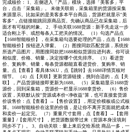
完成核价： 1、左侧进入「产品」模块，选择「美客多」平
台，点击「采集箱」。 未做关联前，采集箱里的货源按采集
来源显示。比如采的是美客多本平台商品，货源栏就显示"美
客多"，点链接能跳回原商品页。先确认商品已在采集箱，后
面才有可核的对象。 2、手动关联1688货源：新手先走这一步
适合刚上手、或想每条人工把关的情况。 （1）勾选产品点
【1688智能核价】，在采集箱勾选要处理的产品，点击【1688
智能核价】按钮进入弹窗。 （2）图搜同款匹配货源，系统按
所选产品图片，用图搜同款把1688相似货源拉进列表。你可设
相似度、价格、销量，决定按哪个优先排序。 （3）看进货
价、复购率、销量，每条货源都能直看进货价、复购率、销
量。点【查看】看具体SKU，点【跳转】去1688详情页核对
细节。 （4）点【关联】更新货源链接，挑到合适的，点【关
联】，产品货源链接即更新为1688。 （5）采集箱显示1688货
源价，回到采集箱，货源价一栏显示1688拿货价。 （6）售价
设置，关联默认按"货源成本价=净收益"算，也可直接套货源
价设售价：点【查看】→【售价设置】，用定价模板或公式核
算。1688智能核价在这里的价值，是让你不离开页面就把成本
和卖价一起定完。 （7）重量尺寸套用，点【查看】→【套用
重量】/【套用尺寸】，把货源数据带过来（货源本身没填则
同步不了）。 3、自动关联：量上来后交给系统 商品一多，一