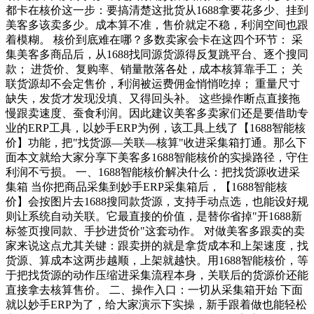
都卡在核价这一步：要搞清楚这批货从1688拿要花多少、挂到
美客多该卖多少。成本算不准，售价就定不稳，利润空间也跟
着模糊。 核价到底难在哪？多数卖家会卡在这四个环节： 采
集美客多商品后，从1688找同源货源得反复跳平台、逐个搜同
款； 进货价、复购率、销量散落各处，成本核算靠手工； 关
联货源却不会定售价，利润被运费佣金悄悄吃掉； 重量尺寸
缺失，发货才发现没填、又得回头补。 这些操作断点直接拖
慢跟卖速度、蚕食利润。因此建议美客多卖家们还是要借助专
业的ERP工具，以妙手ERP为例，该工具上线了【1688智能核
价】功能，把"找货源—关联—核算"收进采集箱打通。那么下
面本文就给大家分享下美客多1688智能核价的实操路径，守住
利润不亏损。 一、1688智能核价解决什么：把找货源收进采
集箱 当你把商品采集到妙手ERP采集箱后，【1688智能核
价】会按图片去1688搜同款货源，支持手动点选，也能设好规
则让系统自动关联。它最直接的价值，是替你省掉"开1688新
标签页搜同款、手抄进货价"这套动作。 对做美客多跟卖的卖
家来说这点尤其关键：跟卖拼的就是拿货成本和上架速度，找
货源、算成本这两步越顺，上架就越快。用1688智能核价，等
于把找货源的动作压缩进采集流程本身，关联后的货源价还能
直接拿去核算售价。 二、操作入口：一切从采集箱开始 下面
就以妙手ERP为了，给大家演示下实操，新手跟着做也能轻松