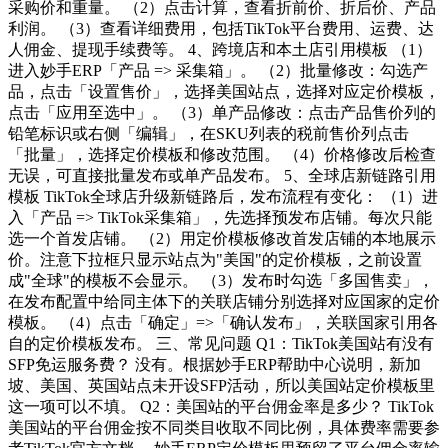
采购价和重量。 （2）点击计算，查看折前价、折后价、产品
利润。 （3）查看详细费用，包括TikTok平台费用、运费、达
人佣金、提现手续费等。 4、跨境店和本土店引用模板 （1）
进入妙手ERP「产品 => 采集箱」。 （2）批量修改：勾选产
品，点击「设置售价」，选择美国站点，选择对应定价模板，
点击「应用至选中」。 （3）单产品修改：点击产品售价列的
铅笔标识或右侧「编辑」，在SKU列表的税前售价列点击
「批量」，选择定价模板和修改范围。 （4）价格修改后检查
无误，可直接批量发布或单产品发布。 5、全球店新链路引用
模板 TikTok全球店升级新链路后，发布流程有变化： （1）进
入「产品 => TikTok采集箱」，先选择预发布店铺。每次只能
选一个首发店铺。 （2）用定价模板修改首发店铺的本地展示
价。注意下拉框只显示站点为"美国"的定价模板，之前设置
成"全球"的模板不会显示。 （3）发布时勾选「多国售卖」，
在发布配置中给同主体下的关联店铺分别选择对应国家的定价
模板。 （4）点击「确定」=>「确认发布」，关联国家引用各
自的定价模板发布。 三、常见问题 Q1：TikTok美国站有没有
SFP免运服务费？ 没有。根据妙手ERP帮助中心说明，新加
坡、美国、英国站点未开设SFP活动，所以美国站定价模板里
这一项可以不填。 Q2：美国站的平台佣金率是多少？ TikTok
美国站的平台佣金按不同类目收取不同比例，具体费率需要参