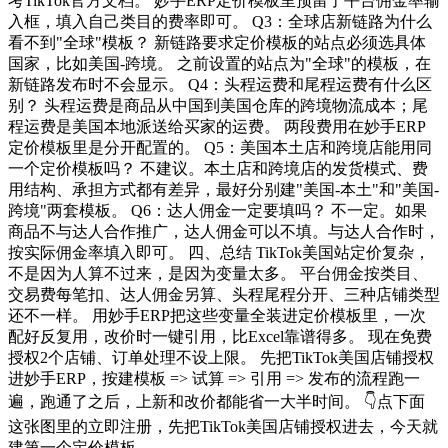
考TikTok官方文档。 妙手ERP定价模板里预留了平台佣金率输
入框，填入自己类目的费率即可。 Q3：全球店新链路为什么
看不到"全球"模板？ 新链路要求定价模板的站点必须选具体
国家，比如美国-跨境。 之前设置的站点为"全球"的模板，在
新链路发布时不会显示。 Q4：头程运费和尾程运费有什么区
别？ 头程运费是商品从中国到美国仓库的跨境物流成本；尾
程运费是美国本地派送给买家的运费。 两段费用在妙手ERP
定价模板里是分开配置的。 Q5：美国本土店和跨境店能用同
一个定价模板吗？ 不建议。本土店和跨境店的发货模式、费
用结构、承担方式都有差异，最好分别建"美国-本土"和"美国-
跨境"两套模板。 Q6：达人佣金一定要填吗？ 不一定。如果
商品不与达人合作推广，达人佣金可以不填。与达人合作时，
按实际佣金率填入即可。 四、总结 TikTok美国站定价复杂，
不是因为人算不过来，是因为变量太多。 平台佣金按类目、
交易费每笔扣、达人佣金另算、头程尾程分开、三种店铺类型
还不一样。 用妙手ERP把这些变量全装进定价模板里，一次
配好反复用，改价时一键引用，比Excel靠谱得多。 现在免费
授权2个店铺、订单处理不设上限。 先把TikTok美国店铺授权
进妙手ERP，按建模板 => 试算 => 引用 => 发布的流程跑一
遍，跑通了之后，上新和改价都能省一大半时间。 👇点下面
这张图里的立即注册，先把TikTok美国店铺授权进去，今天就
建第一个定价模板。