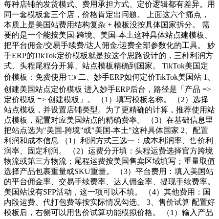
每种店铺的发货模式、费用承担方式、定价逻辑都有差异。用
同一套模板套三个店，价格肯定出问题。 上面这六个痛点，
本质上是美国站费用结构复杂 + 模板没按具体国家拆分。 需
要的是一个能按美国-跨境、美国-本土这种具体站点建模板、
把平台佣金/交易手续费/达人佣金/运费全部参数化的工具。 妙
手ERP的TikTok定价模板就是按这个思路设计的，三种利润方
式、头程尾程分开算、站点模板精确到国家。 TikTok美国定
价模板：免费使用👈 二、妙手ERP如何定价TikTok美国站 1、
创建美国站点定价模板 进入妙手ERP后台，路径是「产品 =>
定价模板 => 创建模板」。 （1）填写模板名称。 （2）选择
站点模板，并设置店铺类型。为了更精确的计算，推荐使用站
点模板，配置对应美国站点的精确费率。 （3）在基础信息里
把站点选为"美国-跨境"或"美国-本土"这种具体国家 2、配置
利润和成本信息 （1）利润方式三选一：成本利润率、售价利
润率、固定利润。 （2）运费分开填：头程运费选择官方跨境
物流或第三方物流；尾程运费按美国售卖区域填写；重量取值
选择产品包裹重量或SKU重量。 （3）平台费用：填入美国站
的平台佣金率、交易手续费率、达人佣金率、提现手续费率。
美国站没有SFP活动，这一项可以不填。 （4）其他费用：国
内段运费、代打包费等按实际情况勾选。 3、售价试算 配置好
模板后，右侧可以用售价试算功能模拟价格。 （1）输入产品