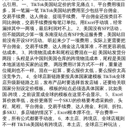
么引用。 一、TikTok美国站定价的常见痛点 1、平台费用项目
多，算一笔漏一笔 TikTok美国站的费用至少包括平台佣金、
交易手续费、达人佣金、提现手续费。 平台佣金还按类目不
同比例收，交易手续费按每笔订单扣。用Excel手动填，经常
漏掉其中一两项，最后利润对不上。 2、美国没有SFP活动，
但不能因此少算一项 东南亚站点有SFP免运服务费，美国站目
前没有开设SFP活动。 听起来少了一项费用，实际上更需要把
平台佣金、交易手续费、达人佣金这几项算准，不然更容易低
估成本。 3、跨境物流成本和尾程运费混在一起 美国站发货分
两段：头程是从中国到美国仓库的跨境物流成本，尾程是美国
本地派送给买家的运费。 两段费用计算方式不一样，重量进
位规则也不一样。混在一起算，要么报价太低，要么报价太高
没竞争力。 4、全球店新链路要按具体国家建模板 TikTok全球
店升级新链路之后，发布产品时要选择首发店铺，还要给关联
国家分别设定价模板。 模板的站点必须选具体国家，比如美
国-跨境，之前设置成全球的模板在这里不会显示。 5、Excel
算价效率低，改价更痛苦 一个SKU的价格要考虑采购价、头
程、尾程、平台佣金、交易手续费、达人佣金、利润、折扣。
多SKU、多店铺的情况下，Excel根本撑不住。平台费率一
变，所有公式都要手动改。 6、本土店、跨境店、全球店规则
不一样 TikTok美国站有跨境店、本土店、全球店三种玩法，