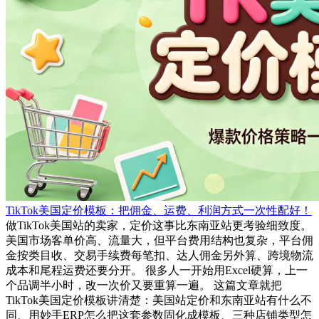
TikTok美国定价模板：把佣金、运费、利润方式一次性配好！
做TikTok美国站的卖家，定价这事比东南亚站更考验细致度。
美国市场客单价高、流量大，但平台费用结构也复杂，平台佣
金按类目收、交易手续费每笔扣、达人佣金另外算、跨境物流
成本和尾程运费还要分开。 很多人一开始用Excel硬算，上一
个品调半小时，改一次价又要重算一遍。 这篇文章就把
TikTok美国定价模板讲清楚：美国站定价和东南亚站有什么不
同、用妙手ERP怎么把这套参数固化成模板、三种店铺类型怎