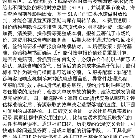
误重灾区。 2. 物流时效：线路标准时效与波动因素 要求货代
给出不同线路的标准时效数据（SLA），并说明季节波动、海
关查验周期等影响因素。基于 SLA 而非口头承诺做时效预
判，才能合理设置买家预期与库存周转节奏。 3. 费用透明：
报价结构与隐性成本排查 规范货代会列明基础运费、燃油附
加费、清关费、操作费等完整成本项。报价显著低于市场均
价、或费用构成含糊的服务商，后期大概率通过加价项回收利
润。签约前要求书面报价单逐项核对。 4. 赔偿政策：赔付基
准、免赔额与书面确认 丢件赔付按申报价值还是重量计算、
是否有免赔额、货损责任如何划分，必须在合作前以书面形式
确认。条款含糊的货代，出险后的谈判成本远高于预期，赔付
标准应作为硬性门槛而非可选加分项。 5. 服务配套：轨迹追
踪与客服响应机制 实时物流轨迹覆盖度、异常件处理流程、
客服响应时效，构成货代的服务底座。履约异常时响应迟缓、
责任推诿的服务商，会放大单次事故的损失，建议在试发阶段
即完成验证。 四、筛选路径：靠谱 Ozon货代资源从哪获取 评
估标准确定后，资源获取的效率决定选型落地的速度。以下是
可复用的四条路径。 1. 口碑交叉验证：卖家社群与真实履约
记录 卖家社群中真实用过的人，比销售话术更能反映货代的
丢件率与延误率。通过社群口碑、历史履约记录交叉验证，可
快速排除问题服务商，是成本最低的初筛手段。 2. 工具化筛
选：妙手ERP 货代管理模块 妙手ERP 已整合多家优质 Ozon货