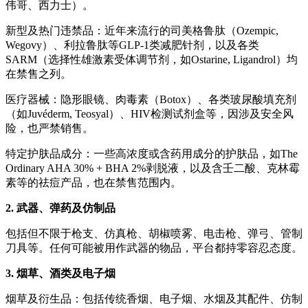
伟哥、西力士）。
新型及热门违禁品：近年来流行的司美格鲁肽（Ozempic,
Wegovy）、利拉鲁肽等GLP-1类减肥针剂，以及各类
SARM（选择性雄激素受体调节剂，如Ostarine, Ligandrol）均
在禁售之列。
医疗器械：隐形眼镜、肉毒素（Botox）、各类玻尿酸填充剂
（如Juvéderm, Teosyal）、HIV检测试剂盒等，因涉及安全风
险，也严禁销售。
特定护肤品成分：一些高浓度或含药用成分的护肤品，如The
Ordinary AHA 30% + BHA 2%剥脱液，以及含壬二酸、克林霉
素等的祛痘产品，也在禁售范围内。
2. 武器、弹药及仿制品
包括但不限于枪支、仿真枪、胡椒喷雾、电击枪、弹弓、管制
刀具等。任何可能被用作武器的物品，平台都持零容忍态度。
3. 烟草、酒类及电子烟
烟草及衍生品：包括传统香烟、电子烟、水烟及其配件、仿制