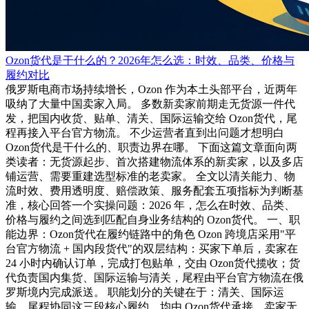
Ozon货代是干什么的？2026年怎么选：时效、品类、价格与
履约对比
俄罗斯电商市场持续增长，Ozon 作为本土头部平台，近两年
吸纳了大量中国卖家入局。 多数新卖家前期走无货源一件代
发，把国内收货、贴单、清关、国际运输交给 Ozon货代，尾
程再接入平台官方物流。 不少运营者直到出问题才想明白
Ozon货代是干什么的、职责边界在哪。 下面这篇文章面向两
类读者：无货源起步、首次搭建物流体系的新卖家，以及多店
铺运营、需要重建选型标准的老卖家。 全文以清关能力、物
流时效、费用透明度、赔偿政策、服务配套五项指标为判断基
准，核心回答一个实操问题：2026 年，怎么在时效、品类、
价格与履约之间选到匹配自身业务结构的 Ozon货代。 一、职
能边界：Ozon货代在履约链路中的角色 Ozon 跨境店采用"平
台官方物流 + 国内段货代"的双层结构：买家下单后，卖家在
24 小时内确认订单，完成打包贴单，交由 Ozon货代揽收；货
代负责国内集货、国际运输与清关，尾程由平台官方物流在俄
罗斯境内完成派送。 职能划分的关键在于：清关、国际运
输、尾程协同这三段核心履约，均由 Ozon货代承接，卖家无