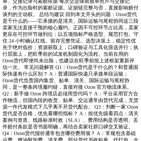
单、交接记录与索赔依据 每次交运保留面单照片与交接记
录，作为出险时的索赔证据。证据链完整与否，直接影响赔付
谈判的主动权。 总结与建议 回到本文开头的问题：Ozon货代
是干什么的——它承接的是清关、国际运输与尾程协同这三段
卖家无法直接干预的核心履约。正因不可控环节占比高，卖家
更应在可控环节做到位：以五项指标严格选型、规范打包、守
住 24 小时确认红线、留存完整凭证。选型决策上，稳定性优
先于绝对低价；资源获取上，口碑验证与工具化筛选并行；执
行层面上，把旺季前的试发机制固化为流程。当前在用的
Ozon货代即便尚未出险，也建议在旺季前按上述框架重新评
估一次。 常见问题解答 Q1：Ozon货代是干什么的？和普通国
际快递有什么区别？ A：普通国际快递只承接单段运输；
Ozon货代负责国内集货、贴单、清关、国际运输与尾程协
同，是一整条跨境履约链，直接对接 Ozon 官方物流体系。
Q2：新手做 Ozon 跨境店必须用货代吗？ A：平台采用官方合
作物流，但国内段的收货、贴单、交运通常由货代完成，无货
源一件代发模式下几乎离不开货代配合。 Q3：判断一家 Ozon
货代是否合格，优先看哪些指标？ A：按优先级看四点：清关
案例与资质、线路标准时效（SLA）、费用结构是否透明、丢
件赔付条款是否书面明确，再结合卖家社群口碑交叉验证。
Q4：Ozon货代报价通常包含哪些费用项？ A：常规包含基础
运费、燃油附加费、清关费，部分货代另收贴单、代打包、仓