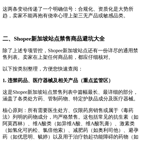
这两条变动传递了一个明确信号：合规化、资质化是大势所
趋，卖家不能再抱有侥幸心理上架三无产品或敏感品类。
二、Shopee新加坡站点禁售商品避坑大全
除了上述专项管控，Shopee新加坡站点还有一份详尽的通用禁
售列表。卖家在上架任何商品前，都应仔细核对。
以下按类别整理，方便您快速查阅：
1. 违禁药品、医疗器械及相关产品（重点监管区）
这是Shopee新加坡站点禁售列表中篇幅最长、最详细的部分，
涵盖了各类处方药、管制药物、特定护肤品成分及医疗器械。
核心原则：所有需要医生处方、仅限药房销售或属于《毒药
法》列明的药物成分，均严格禁售。这包括常见的抗生素（如
阿莫西林）、维A酸类（如异维A酸、维A酸乳膏）、激素类
（如氢化可的松、氯倍他索）、减肥药（如奥利司他）、避孕
药（如优思明、毓婷）以及用于治疗勃起功能障碍的药物（如