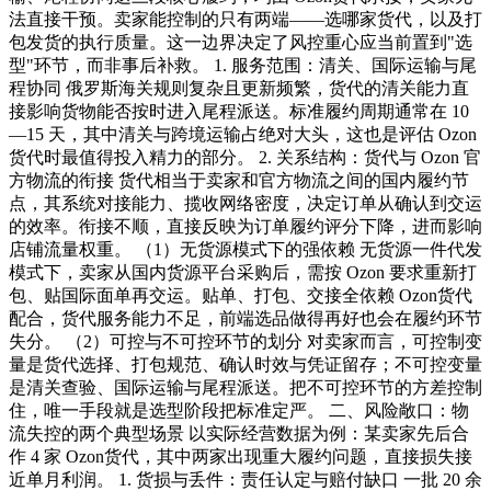
法直接干预。卖家能控制的只有两端——选哪家货代，以及打
包发货的执行质量。这一边界决定了风控重心应当前置到"选
型"环节，而非事后补救。 1. 服务范围：清关、国际运输与尾
程协同 俄罗斯海关规则复杂且更新频繁，货代的清关能力直
接影响货物能否按时进入尾程派送。标准履约周期通常在 10
—15 天，其中清关与跨境运输占绝对大头，这也是评估 Ozon
货代时最值得投入精力的部分。 2. 关系结构：货代与 Ozon 官
方物流的衔接 货代相当于卖家和官方物流之间的国内履约节
点，其系统对接能力、揽收网络密度，决定订单从确认到交运
的效率。衔接不顺，直接反映为订单履约评分下降，进而影响
店铺流量权重。 （1）无货源模式下的强依赖 无货源一件代发
模式下，卖家从国内货源平台采购后，需按 Ozon 要求重新打
包、贴国际面单再交运。贴单、打包、交接全依赖 Ozon货代
配合，货代服务能力不足，前端选品做得再好也会在履约环节
失分。 （2）可控与不可控环节的划分 对卖家而言，可控制变
量是货代选择、打包规范、确认时效与凭证留存；不可控变量
是清关查验、国际运输与尾程派送。把不可控环节的方差控制
住，唯一手段就是选型阶段把标准定严。 二、风险敞口：物
流失控的两个典型场景 以实际经营数据为例：某卖家先后合
作 4 家 Ozon货代，其中两家出现重大履约问题，直接损失接
近单月利润。 1. 货损与丢件：责任认定与赔付缺口 一批 20 余