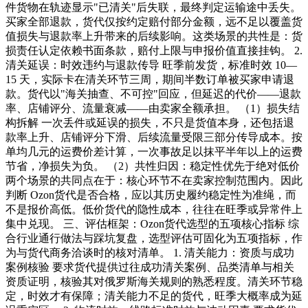
件货物在轨迹显示"已清关"后失联，最终判定运输途中丢失。
买家全部退款，货代仅按约定赔付部分金额，远不足以覆盖货
值损失与退款率上升带来的后续影响。这类场景的共性是：货
损责任认定依赖书面条款，赔付上限与申报价值直接挂钩。 2.
清关延误：时效违约与退款传导 旺季前发货，标准时效 10—
15 天，实际卡在清关环节三周，期间半数订单被买家申请退
款。货代以"海关抽查、不可控"回应，但延迟的代价——退款
率、店铺评分、流量衰减——由卖家全额承担。 （1）损失结
构拆解 一次丢件或延误的损失，不只是货值本身，还包括退
款率上升、店铺评分下滑、后续流量受限三部分传导成本。按
单均几元的运费价差计算，一次事故足以抹平半年以上的运费
节省，净损失为负。 （2）共性归因：稳定性优先于绝对低价
两个场景的共同点在于：核心环节不在卖家控制范围内。因此
判断 Ozon货代是否合格，应以其历史履约稳定性为准绳，而
不是报价高低。低价货代的隐性成本，往往在旺季或异常件上
集中兑现。 三、评估框架：Ozon货代选型的五项核心指标 综
合行业通行做法与踩坑复盘，选型评估可固化为五项指标，作
为与货代商务洽谈时的核对清单。 1. 清关能力：资质与成功
案例核验 要求货代提供过往成功清关案例、品类清单与相关
资质证明，核验其对俄罗斯海关规则的熟悉程度。清关环节稳
定，时效才有保障；清关能力不足的货代，旺季大概率成为延