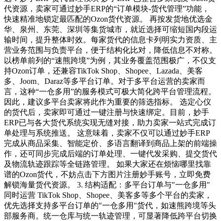
代资源，卖家可通过妙手ERP的“订单模块-货代管理”功能，
快速精准地锁定最匹配的Ozon货代资源。 再按发货地优选金
华、泉州、东莞、深圳等集货城市，就近选择可缩短国内段运
输时间，提升整体时效。每家货代的信息卡列明实力资质、主
营业务范围与负责平台，便于结构化比对，降低信息不对称。
以榜单前列的“速熊跨境”为例，其业务覆盖范围极广，不仅支
持Ozon订单，还兼容TikTok Shop、Shopee、Lazada、美客
多、Joom、Daraz等多平台订单。对于多平台运营的卖家而
言，这种“一仓多用”的服务模式可极大简化跨平台管理流程。
因此，建议多平台卖家将此作为重要的筛选指标。 选定心仪
的货代后，卖家即可通过一键注册与快速绑定。目前，妙手
ERP已与各大货代系统实现无缝对接，助力卖家一站式完成订
单处理与系统推送。 这意味着，卖家不仅可以通过妙手ERP
完成从商品采集、智能定价、多语言翻译到商品上架的前端操
作，还可同步完成后端的订单处理、一键代发采购、提交货代
及物流轨迹跟踪等全链路管理。 如果大家还在烦恼哪里找靠
谱的Ozon货代，不妨点击下方图片注册妙手账号，立即免费
解锁海量货代资源。 3. 结构适配：多平台订单与"一仓多用"
同时运营 TikTok Shop、Shopee、美客多等多个平台的卖家，
优先选择支持多平台订单的"一仓多用"货代，如速熊跨境等头
部服务商。统一仓库与统一轨迹管理，可显著降低跨平台切换