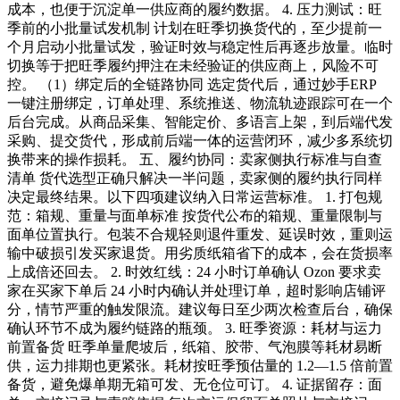
成本，也便于沉淀单一供应商的履约数据。 4. 压力测试：旺
季前的小批量试发机制 计划在旺季切换货代的，至少提前一
个月启动小批量试发，验证时效与稳定性后再逐步放量。临时
切换等于把旺季履约押注在未经验证的供应商上，风险不可
控。 （1）绑定后的全链路协同 选定货代后，通过妙手ERP
一键注册绑定，订单处理、系统推送、物流轨迹跟踪可在一个
后台完成。从商品采集、智能定价、多语言上架，到后端代发
采购、提交货代，形成前后端一体的运营闭环，减少多系统切
换带来的操作损耗。 五、履约协同：卖家侧执行标准与自查
清单 货代选型正确只解决一半问题，卖家侧的履约执行同样
决定最终结果。以下四项建议纳入日常运营标准。 1. 打包规
范：箱规、重量与面单标准 按货代公布的箱规、重量限制与
面单位置执行。包装不合规轻则退件重发、延误时效，重则运
输中破损引发买家退货。用劣质纸箱省下的成本，会在货损率
上成倍还回去。 2. 时效红线：24 小时订单确认 Ozon 要求卖
家在买家下单后 24 小时内确认并处理订单，超时影响店铺评
分，情节严重的触发限流。建议每日至少两次检查后台，确保
确认环节不成为履约链路的瓶颈。 3. 旺季资源：耗材与运力
前置备货 旺季单量爬坡后，纸箱、胶带、气泡膜等耗材易断
供，运力排期也更紧张。耗材按旺季预估量的 1.2—1.5 倍前置
备货，避免爆单期无箱可发、无仓位可订。 4. 证据留存：面