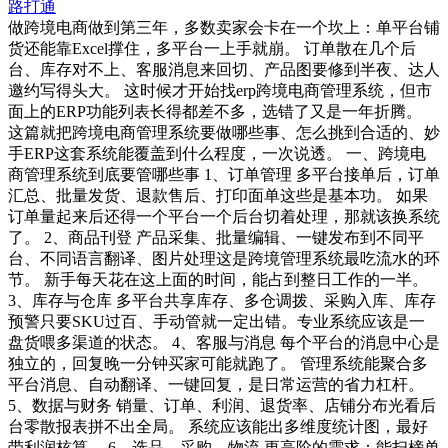
路打通
做跨境电商做到第三年，多数卖家会卡在一个坎上：单平台铺
货还能靠Excel撑住，多平台一上手就崩。 订单散在几个后
台、库存对不上、客服消息来回切、产品图要修到半夜、达人
邀约写得头大。 这时候才开始找erp跨境电商管理系统，但市
面上的ERP功能列表长得都差不多，选错了又是一年折腾。
这篇就把跨境电商管理系统要做哪些事、怎么挑到合适的、妙
手ERP这套系统能覆盖到什么程度，一次说透。 一、跨境电
商管理系统到底要管哪些事 1、订单管理 多平台接单后，订单
汇总、批量发货、退款售后、打印面单这些是基本功。 如果
订单量起来后还得一个平台一个后台切着处理，那就该换系统
了。 2、商品刊登 产品采集、批量编辑、一键发布到不同平
台、不同语言翻译、图片处理这是跨境管理系统最吃流水的环
节。 新手每天花在这上面的时间，能占到整日工作的一半。
3、库存与仓库 多平台共享库存、多仓调拨、采购入库、库存
预警只要SKU过百、手动管就一定出错。专业系统应该是一
盘货喂多渠道的状态。 4、客服与消息 每个平台的消息中心是
独立的，回复晚一分钟买家可能就跑了。 管理系统能聚合多
平台消息、自动翻译、一键回复，是日常运营的省力杠杆。
5、数据与财务 销量、订单、利润、退货率、店铺分布光看后
台零散报表拼不出全局。 系统应该能出多维度统计图，最好
带利润核算。 6、选品、采购、物流 更高阶的需求：能扫榜单