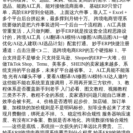
选品、能跑AI工具、能对接物流商面单。 基础ERP只管订
单，高阶ERP管到全链路。 上面这六件事，靠人工 + Excel +
多个平台后台拼起来，最多撑到月销十万。 跨境电商管理系
统要做的是把六件事装进同一个后台一个流程跑，AI工具接
管重复活，人只做判断。 妙手ERP就是按这套全流程思路设
计的，跨境AI工具（AI翻译/AI模特/AI修图/AI商品图/AI一键
优化/AI达人建联/AI选品计划）配套打通。 妙手ERP快捷注册
通道：点击注册👈 二、选跨境电商ERP的五个硬指标 1、平
台支持是不是够全 只支持亚马逊、Shopee的ERP一大堆，但
做TikTok Shop、Temu、美客多、SHEIN的卖家越来越多。系
统支持的平台越多，未来扩平台越省事。 2、AI工具能不能落
地 光有AI噱头不够，要看AI翻译/AI修图/AI模特/AI达人邀约
这些能不能在系统里直接调用，不用再开第三方软件。 3、教
程体系是否覆盖新手到老手 入门必看、图文教程、视频教程
三类齐不齐。教程不全的系统，卖家遇到问题只能自己琢磨，
效率会被卡死。 4、价格是否透明 起步价、加店铺、加订单
量、加模块的加价规则是不是明码标价。别等业务起来了才发
现月费翻倍，绑死走不掉。 5、稳定性和合规性 服务器响应速
度、有没有ICP备案、数据是否本地化、跨境数据传输合规性
——这些是底线，系统挂一次损失的订单远比月费贵。 三、
妙手ERP跨境电商管理系统覆盖到什么程度 妙手ERP的跨境电