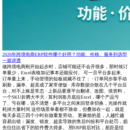
2026年跨境电商ERP软件哪个好用？功能、价格、服务到选型
一篇讲透
做跨境电商刚开始起步时，店铺可能还不会开很多，那时候订
单量少，Excel表格加记事本还能应付。 可一旦平台多起来、
订单量上来，手动管理的短板就藏不住了： · 订单同步靠手动
刷新，漏单、超卖成了家常便饭 · 库存数据分散在几个平台后
台，对不上账是常态 · 上新品要逐平台翻译、改图、填资料，
一个SKU折腾大半天 · 算利润靠月底拉Excel，哪个产品亏
了、亏在哪，说不清楚 · 多平台之间来回登录切换，光操作就
耗掉大量时间 这些场景单看都不致命，但叠加在一起，就是
每天多花三四个小时在做重复劳动。 更麻烦的是，人越忙越
容易出错：漏发、错发、超卖导致的售后纠纷和平台处罚，损
失往往比省下的软件费大得多。 用ERP前后对比，差距是结