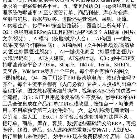
要求的一键采集到各平台。 五、常见问题 Q1：erp跨境电商管
理系统做哪些事？ 至少要管订单、商品刊登、库存与仓库、
客服与消息、数据与财务。进阶还要管选品、采购、物流、
AI内容生产。妙手ERP按全链路设计，覆盖以上所有环节。
Q2：跨境电商ERP的AI工具能落地哪些场景？ AI翻译（图片/
文字/视频）、AI模特（换脸/试穿/人台）、AI修图（一键抠
图/裂变/贴合/消除/白底）、AI商品图（文生图/换场景/高清放
大/图生标题/图生视频）、AI一键优化商品（标题/描述/图片/
水印/尺码图）、AI达人建联、AI选品计划。 Q3：妙手ERP支
持哪些跨境平台？ Ozon、Shopee、TikTok、Temu、SHEIN、
美客多、Wildberries等几十个平台。每个平台有独立的图文
+视频教程。 Q4：新手用妙手ERP做跨境电商，教程齐全吗？
齐全。每个主流平台都有《入门必看》专栏，从授权到出单全
流程拆解。图文教程覆盖细节操作，视频教程5-15分钟讲透一
个流程。 Q5：AI工具用起来复杂吗？ 不复杂。妙手ERP的AI
工具全部集成在产品/订单/TikTok模块里，按钮点一下就能调
用，不用单独学第三方软件操作。 六、总结 跨境电商做到一
定阶段，靠人工 + Excel + 多平台后台这套拼凑打法撑不久。
把订单、商品、库存、客服、数据这些基础活交给ERP，再把
翻译、修图、选品、达人邀约这些重复活交给AI，人就能从
执行里抽出来做判断。 妙手ERP现在免费授权2个店铺、订单