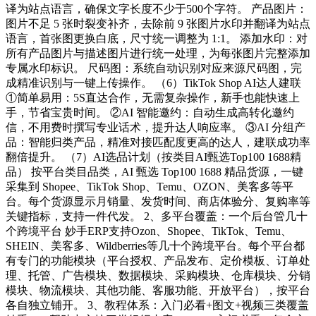
译为站点语言，确保文字长度不少于500个字符。 产品图片：
图片不足 5 张时裂变补齐，去除前 9 张图片水印并翻译为站点
语言，首张图更换白底，尺寸统一调整为 1:1。 添加水印：对
所有产品图片与描述图片进行统一处理，为每张图片完整添加
专属水印标识。 尺码图：系统自动识别对应来源尺码图，完
成精准识别与一键上传操作。 （6）TikTok Shop AI达人建联
①简单易用：5S直达合作，无需复杂操作，新手也能快速上
手，节省宝贵时间。 ②AI 智能邀约：自动生成高转化邀约
信，不用费时撰写专业话术，提升达人响应率。 ③AI 分组产
品：智能归类产品，精准对接匹配度更高的达人，建联成功率
翻倍提升。 （7）AI选品计划（按类目AI甄选Top100 1688精
品） 按平台类目品类，AI 甄选 Top100 1688 精品货源，一键
采集到 Shopee、TikTok Shop、Temu、OZON、美客多等平
台。每个货源显示月销量、发货时间、商店体验分、复购率等
关键指标，支持一件代发。 2、多平台覆盖：一个后台管几十
个跨境平台 妙手ERP支持Ozon、Shopee、TikTok、Temu、
SHEIN、美客多、Wildberries等几十个跨境平台。每个平台都
有专门的功能模块（平台授权、产品发布、定价模板、订单处
理、托管、广告模块、数据模块、采购模块、仓库模块、分销
模块、物流模块、其他功能、客服功能、开放平台），按平台
各自独立铺开。 3、教程体系：入门必看+图文+视频三类覆盖