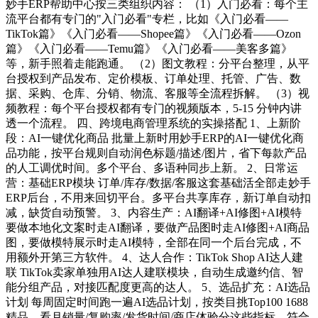
妙手ERP帮助中心按三类组织内容： （1）入门必看：每个主
流平台都有专门的"入门必看"专栏，比如《入门必看——
TikTok篇》《入门必看——Shopee篇》《入门必看——Ozon
篇》《入门必看——Temu篇》《入门必看——美客多篇》
等，新手照着走能跑通。 （2）图文教程：分平台整理，从平
台授权到产品发布、定价模板、订单处理、托管、广告、数
据、采购、仓库、分销、物流、客服等全流程拆解。 （3）视
频教程：每个平台授权都有专门的视频版本，5-15 分钟内讲
透一个流程。 四、跨境电商管理系统的实操搭配 1、上新阶
段：AI一键优化商品 批量上新时用妙手ERP的AI一键优化商
品功能，按平台规则自动润色标题/描述/图片，省下每款产品
的人工调优时间。多个平台、多语种同步上新。 2、日常运
营：基础ERP模块 订单/库存/数据/客服这套基础活全部走妙手
ERP后台，不用来回切平台。多平台共享库存，新订单自动扣
减，缺货自动预警。 3、内容生产：AI翻译+AI修图+AI模特
要做本地化文案时走AI翻译，要做产品图时走AI修图+AI商品
图，要做模特展示时走AI模特，全部在同一个后台完成，不
用额外开第三方软件。 4、达人合作：TikTok Shop AI达人建
联 TikTok卖家单独用AI达人建联模块，自动生成邀约信、智
能分组产品，对接匹配度更高的达人。 5、选品扩充：AI选品
计划 每周固定时间跑一遍AI选品计划，按类目挑Top100 1688
精品，看月销量/复购率/发货时间/商店体验分这些指标，符合