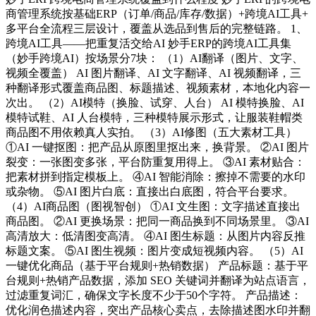
商管理系统按基础ERP（订单/商品/库存/数据）+跨境AI工具+
多平台全流程三层设计，覆盖从选品到售后的完整链路。 1、
跨境AI工具——把重复活交给AI 妙手ERP的跨境AI工具集
（妙手跨境AI）按场景分7块： （1）AI翻译（图片、文字、
视频全覆盖） AI 图片翻译、AI 文字翻译、AI 视频翻译，三
种翻译形式覆盖商品图、标题描述、视频素材，本地化内容一
次出。 （2）AI模特（换脸、试穿、人台） AI 模特换脸、AI
模特试鞋、AI 人台模特，三种模特展示形式，让服装鞋帽类
商品图不用依赖真人实拍。 （3）AI修图（五大素材工具）
①AI 一键抠图：把产品从原图里抠出来，换背景。 ②AI 图片
裂变：一张图变多张，平台防重复用得上。 ③AI 素材贴合：
把素材拼到指定模板上。 ④AI 智能消除：擦掉不需要的水印
或杂物。 ⑤AI 图片白底：直接出白底图，符合平台要求。
（4）AI商品图（图视智创） ①AI 文生图：文字描述直接出
商品图。 ②AI 更换场景：把同一商品换到不同场景里。 ③AI
高清放大：低清图变高清。 ④AI 图生标题：从图片内容反推
标题文案。 ⑤AI 图生视频：图片变成短视频内容。 （5）AI
一键优化商品（基于平台规则+热销数据） 产品标题：基于平
台规则+热销产品数据，添加 SEO 关键词并翻译为站点语言，
过滤重复词汇，确保文字长度不少于50个字符。 产品描述：
优化润色描述内容，突出产品核心卖点，去除描述图水印并翻