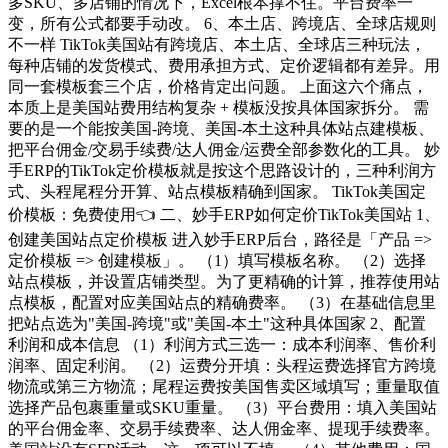
多SKU、多店铺的情况下，Excel根本撑不住。平台费率一
变，所有公式都要手动改。 6、本土店、跨境店、全球店规则
不一样 TikTok美国站有跨境店、本土店、全球店三种玩法，
每种店铺的发货模式、费用承担方式、定价逻辑都有差异。用
同一套模板套三个店，价格肯定出问题。 上面这六个痛点，
本质上是美国站费用结构复杂 + 模板没按具体国家拆分。 需
要的是一个能按美国-跨境、美国-本土这种具体站点建模板、
把平台佣金/交易手续费/达人佣金/运费全部参数化的工具。 妙
手ERP的TikTok定价模板就是按这个思路设计的，三种利润方
式、头程尾程分开算、站点模板精确到国家。 TikTok美国定
价模板：免费使用👈 二、妙手ERP如何定价TikTok美国站 1、
创建美国站点定价模板 进入妙手ERP后台，路径是「产品 =>
定价模板 => 创建模板」。 （1）填写模板名称。 （2）选择
站点模板，并设置店铺类型。为了更精确的计算，推荐使用站
点模板，配置对应美国站点的精确费率。 （3）在基础信息里
把站点选为"美国-跨境"或"美国-本土"这种具体国家 2、配置
利润和成本信息 （1）利润方式三选一：成本利润率、售价利
润率、固定利润。 （2）运费分开填：头程运费选择官方跨境
物流或第三方物流；尾程运费按美国售卖区域填写；重量取值
选择产品包裹重量或SKU重量。 （3）平台费用：填入美国站
的平台佣金率、交易手续费率、达人佣金率、提现手续费率。