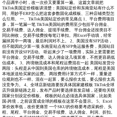
个品调半小时，改一次价又要重算一遍。 这篇文章就把
TikTok美国定价模板讲清楚：美国站定价和东南亚站有什么不
同、用妙手ERP怎么把这套参数固化成模板、三种店铺类型怎
么引用。 一、TikTok美国站定价的常见痛点 1、平台费用项目
多，算一笔漏一笔 TikTok美国站的费用至少包括平台佣金、
交易手续费、达人佣金、提现手续费。 平台佣金还按类目不
同比例收，交易手续费按每笔订单扣。用Excel手动填，经常
漏掉其中一两项，最后利润对不上。 2、美国没有SFP活动，
但不能因此少算一项 东南亚站点有SFP免运服务费，美国站目
前没有开设SFP活动。 听起来少了一项费用，实际上更需要把
平台佣金、交易手续费、达人佣金这几项算准，不然更容易低
估成本。 3、跨境物流成本和尾程运费混在一起 美国站发货分
两段：头程是从中国到美国仓库的跨境物流成本，尾程是美国
本地派送给买家的运费。 两段费用计算方式不一样，重量进
位规则也不一样。混在一起算，要么报价太低，要么报价太高
没竞争力。 4、全球店新链路要按具体国家建模板 TikTok全球
店升级新链路之后，发布产品时要选择首发店铺，还要给关联
国家分别设定价模板。 模板的站点必须选具体国家，比如美
国-跨境，之前设置成全球的模板在这里不会显示。 5、Excel
算价效率低，改价更痛苦 一个SKU的价格要考虑采购价、头
程、尾程、平台佣金、交易手续费、达人佣金、利润、折扣。