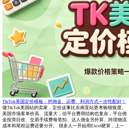
TikTok美国定价模板：把佣金、运费、利润方式一次性配好！
做TikTok美国站的卖家，定价这事比东南亚站更考验细致度。
美国市场客单价高、流量大，但平台费用结构也复杂，平台佣
金按类目收、交易手续费每笔扣、达人佣金另外算、跨境物流
成本和尾程运费还要分开。 很多人一开始用Excel硬算，上一