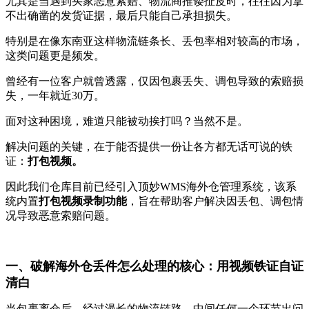
尤其是当遇到买家恶意索赔、物流商推诿扯皮时，往往因为拿
不出确凿的发货证据，最后只能自己承担损失。
特别是在像东南亚这样物流链条长、丢包率相对较高的市场，
这类问题更是频发
。
曾经有一位客户就曾透露，仅因包裹丢失、调包导致的索赔损
失，一年就近30万。
面对这种困境，难道只能被动挨打吗？当然不是。
解决问题的关键，在于能否提供一份让各方都无话可说的铁
证：
打包视频。
因此我们仓库目前已经引入顶妙WMS海外仓管理系统，该系
统内置
打包视频录制功能
，旨在帮助客户解决因丢包、调包情
况导致恶意索赔问题。
一、破解海外仓丢件怎么处理的核心：用视频铁证自证
清白
当包裹离仓后，经过漫长的物流链路，中间任何一个环节出问