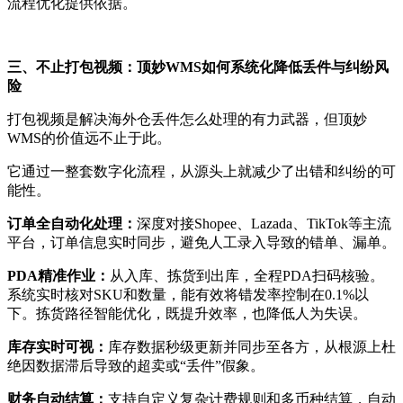
流程优化提供依据。
三、不止打包视频：顶妙WMS如何系统化降低丢件与纠纷风
险
打包视频是解决海外仓丢件怎么处理的有力武器，但顶妙
WMS的价值远不止于此。
它通过一整套数字化流程，从源头上就减少了出错和纠纷的可
能性。
订单全自动化处理：
深度对接Shopee、Lazada、TikTok等主流
平台，订单信息实时同步，避免人工录入导致的错单、漏单。
PDA精准作业：
从入库、拣货到出库，全程PDA扫码核验。
系统实时核对SKU和数量，能有效将错发率控制在0.1%以
下。拣货路径智能优化，既提升效率，也降低人为失误。
库存实时可视：
库存数据秒级更新并同步至各方，从根源上杜
绝因数据滞后导致的超卖或“丢件”假象。
财务自动结算：
支持自定义复杂计费规则和多币种结算，自动