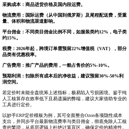
采购成本：商品进货价格及国内段运费。
物流费用：国际运费（从中国到俄罗斯）及尾程配送费，受重
量、体积和物流渠道影响。
平台佣金：不同类目佣金比例不同，如服装类约12%，电子类
约15%。
税费：2026年起，跨境订单需预留22%增值税（VAT），部分
品类有优惠税率。
广告费用：推广产品的费用，一般占售价的5%-10%。
预期利润：扣除所有成本后的净收益，建议预留30%-50%利
润空间。
若定价时未能全盘统筹上述指标，极易陷入亏损困境。鉴于纯
人工核算存在效率低下且易遗漏的弊端，建议大家借助专业的
工具进行定价。
以妙手ERP定价模板为例，其可全面整合Ozon各项隐性成本
支出，并同步平台最新物流费率与类目佣金，彻底免除人工核
查的繁琐，从底层逻辑上杜绝计算盲区，确保定价的精准性。