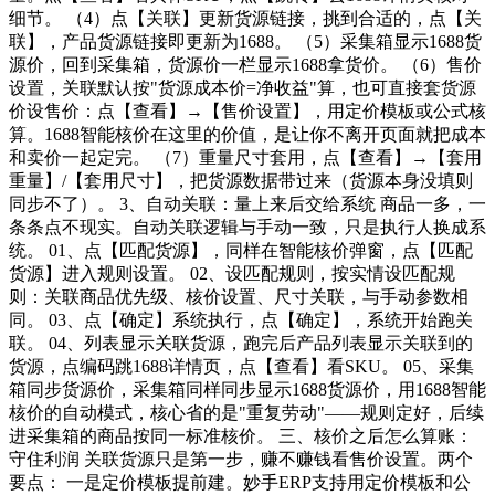
细节。 （4）点【关联】更新货源链接，挑到合适的，点【关
联】，产品货源链接即更新为1688。 （5）采集箱显示1688货
源价，回到采集箱，货源价一栏显示1688拿货价。 （6）售价
设置，关联默认按"货源成本价=净收益"算，也可直接套货源
价设售价：点【查看】→【售价设置】，用定价模板或公式核
算。1688智能核价在这里的价值，是让你不离开页面就把成本
和卖价一起定完。 （7）重量尺寸套用，点【查看】→【套用
重量】/【套用尺寸】，把货源数据带过来（货源本身没填则
同步不了）。 3、自动关联：量上来后交给系统 商品一多，一
条条点不现实。自动关联逻辑与手动一致，只是执行人换成系
统。 01、点【匹配货源】，同样在智能核价弹窗，点【匹配
货源】进入规则设置。 02、设匹配规则，按实情设匹配规
则：关联商品优先级、核价设置、尺寸关联，与手动参数相
同。 03、点【确定】系统执行，点【确定】，系统开始跑关
联。 04、列表显示关联货源，跑完后产品列表显示关联到的
货源，点编码跳1688详情页，点【查看】看SKU。 05、采集
箱同步货源价，采集箱同样同步显示1688货源价，用1688智能
核价的自动模式，核心省的是"重复劳动"——规则定好，后续
进采集箱的商品按同一标准核价。 三、核价之后怎么算账：
守住利润 关联货源只是第一步，赚不赚钱看售价设置。两个
要点： 一是定价模板提前建。妙手ERP支持用定价模板和公