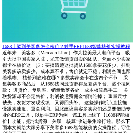
1688上架到美客多怎么核价？妙手ERP1688智能核价实操教程
近年来，美客多（Mercado Libre）作为拉美最大电商平台，吸
引大批中国卖家入驻，尤其做铺货跟卖的团队。然而不少卖家
都卡在核价这一步：要搞清楚这批货从1688拿要花多少、挂到
美客多该卖多少。成本算不准，售价就定不稳，利润空间也跟
着模糊。 核价到底难在哪？多数卖家会卡在这四个环节： 采
集美客多商品后，从1688找同源货源得反复跳平台、逐个搜同
款； 进货价、复购率、销量散落各处，成本核算靠手工； 关
联货源却不会定售价，利润被运费佣金悄悄吃掉； 重量尺寸
缺失，发货才发现没填、又得回头补。 这些操作断点直接拖
慢跟卖速度、蚕食利润。因此建议美客多卖家们还是要借助专
业的ERP工具，以妙手ERP为例，该工具上线了【1688智能核
价】功能，把"找货源—关联—核算"收进采集箱打通。那么下
面本文就给大家分享下美客多1688智能核价的实操路径，守住