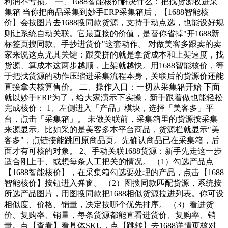
利润不亏损。 一、1688智能核价解决什么：把找货源收进采
集箱 当你把商品采集到妙手ERP采集箱后，【1688智能核
价】会按图片去1688搜同款货源，支持手动点选，也能设好规
则让系统自动关联。它最直接的价值，是替你省掉"开1688新
标签页搜同款、手抄进货价"这套动作。 对做美客多跟卖的卖
家来说这点尤其关键：跟卖拼的就是拿货成本和上架速度，找
货源、算成本这两步越顺，上架就越快。用1688智能核价，等
于把找货源的动作压缩进采集流程本身，关联后的货源价还能
直接拿去核算售价。 二、操作入口：一切从采集箱开始 下面
就以妙手ERP为了，给大家演示下实操，新手跟着做也能轻松
完成核价： 1、左侧进入「产品」模块，选择「美客多」平
台，点击「采集箱」。 未做关联前，采集箱里的货源按采集
来源显示。比如采的是美客多本平台商品，货源栏就显示"美
客多"，点链接能跳回原商品页。先确认商品已在采集箱，后
面才有可核的对象。 2、手动关联1688货源：新手先走这一步
适合刚上手、或想每条人工把关的情况。 （1）勾选产品点
【1688智能核价】，在采集箱勾选要处理的产品，点击【1688
智能核价】按钮进入弹窗。 （2）图搜同款匹配货源，系统按
所选产品图片，用图搜同款把1688相似货源拉进列表。你可设
相似度、价格、销量，决定按哪个优先排序。 （3）看进货
价、复购率、销量，每条货源都能直看进货价、复购率、销
量。点【查看】看具体SKU，点【跳转】去1688详情页核对