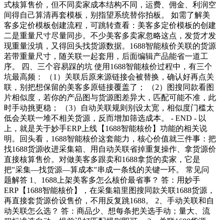
式核算售价，但不同卖家成本结构不同，运费、佣金、利润空
间得自己算清再套模板，别指望系统替你拍板。 如需了解美
客多定价模板创建流程，可跳转查看：美客多定价模板的创建
二是重量尺寸尽量同步。不少美客多卖家忽略这点，发货才发
现重量没填，又得回头找货源数据。1688智能核价关联的货源
若带重量尺寸，随关联一起套用，后面编辑产品能省一道工
序。 四、三个容易踩的坑 使用1688智能核价过程中，有三个
坑最高频： （1）关联后原来源链接会被替换，确认好再点关
联，别把想保留的美客多原链接覆盖了； （2）图搜同款看图
片相似度，若你的产品图与货源图差异大，匹配可能不准，此
时手动挑更稳； （3）自动关联规则别设太宽，相似度门槛太
低会关联一堆不相关货源，反而增加筛选成本。 - END - 以
上，就是关于妙手ERP上线【1688智能核价】功能的相关说
明。回头看，1688智能核价这套能力，核心价值就三件事：把
找1688货源收进采集箱、用自动关联省掉重复操作、拿货源价
直接核算售价。对做美客多跟卖和1688拿货的卖家，它是
把"采集—找货源—算成本"串成一条线的关键一环。 常见问
题解答 1、1688上架美客多怎么核价最省事？ 答：用妙手
ERP【1688智能核价】，在采集箱里图搜同款关联1688货源，
再直接套货源价设售价，不用反复跳1688。 2、手动关联和自
动关联怎么选？ 答：商品少、想每条把关选手动；量大、流