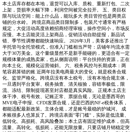
本土店库存都在本地，退货可以入库、质检、重新打包、二次
上架，货损率大幅下降，利润空间被完全拉开。 五、类目权
限与玩法空间：能上什么品，能玩多大 类目管控也是两类店
铺的分水岭。 跨境店商品类目限制多，包装尺寸通常有严格
规定，大促活动高度依赖招商经理审核，操作空间小，市场反
应慢。本土店能灵活上架商品，促销活动自助提报，新品试
错、季节性调整都能快速响应。 2026年3月，美客多还推出了
半托管与全托管模式，但准入门槛相当严苛：店铺年均流水需
大于30万美金。这个量级显然不是新手能碰的，更适合有一定
规模体量的成熟卖家，也从侧面说明：平台扶持的资源，正在
向本土化、规模化运营倾斜。 六、税务风控与长期成本：两
笔容易算错的账 近两年拉美电商最大的变化，就是税务合规
化、监管严格化。跨境店没有本土税号、没有本地合规主体，
一旦遇到平台复审、税务抽查、清关核验，容错率极低，限
流、冻结、限制提现甚至封店都是真实风险。 正规本土店主
体干净、税号有效、记账正常、票据合规，无论是墨西哥的
MVE电子申报、CFDI发票合规，还是巴西的NF-e税务体系，
都能适配最新政策。主体合规，才是账号最稳的护城河。 成
本账很多人也算反了。跨境店表面"零门槛"，实际是低流量、
低转化、高损耗、高风险叠加；本土店有固定维护成本，但高
流量、高转化、低损耗，还能无限放量。只要店铺月销稳定突