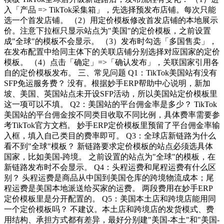
入「产品 => TikTok采集箱」，先选择预发布店铺。每次只能
选一个首发店铺。 （2）用定价模板修改首发店铺的本地展示
价。注意下拉框只显示站点为"美国"的定价模板，之前设置
成"全球"的模板不会显示。 （3）发布时勾选「多国售卖」，
在发布配置中给同主体下的关联店铺分别选择对应国家的定价
模板。 （4）点击「确定」=>「确认发布」，关联国家引用各
自的定价模板发布。 三、常见问题 Q1：TikTok美国站有没有
SFP免运服务费？ 没有。根据妙手ERP帮助中心说明，新加
坡、美国、英国站点未开设SFP活动，所以美国站定价模板里
这一项可以不填。 Q2：美国站的平台佣金率是多少？ TikTok
美国站的平台佣金按不同类目收取不同比例，具体费率需要参
考TikTok官方文档。 妙手ERP定价模板里预留了平台佣金率输
入框，填入自己类目的费率即可。 Q3：全球店新链路为什么
看不到"全球"模板？ 新链路要求定价模板的站点必须选具体
国家，比如美国-跨境。 之前设置的站点为"全球"的模板，在
新链路发布时不会显示。 Q4：头程运费和尾程运费有什么区
别？ 头程运费是商品从中国到美国仓库的跨境物流成本；尾
程运费是美国本地派送给买家的运费。 两段费用在妙手ERP
定价模板里是分开配置的。 Q5：美国本土店和跨境店能用同
一个定价模板吗？ 不建议。本土店和跨境店的发货模式、费
用结构、承担方式都有差异，最好分别建"美国-本土"和"美国-