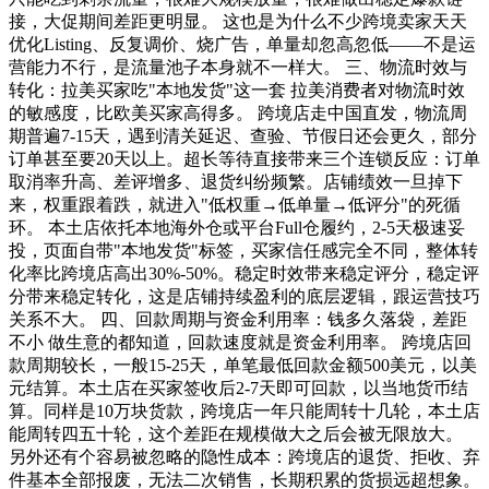
接，大促期间差距更明显。 这也是为什么不少跨境卖家天天
优化Listing、反复调价、烧广告，单量却忽高忽低——不是运
营能力不行，是流量池子本身就不一样大。 三、物流时效与
转化：拉美买家吃"本地发货"这一套 拉美消费者对物流时效
的敏感度，比欧美买家高得多。 跨境店走中国直发，物流周
期普遍7-15天，遇到清关延迟、查验、节假日还会更久，部分
订单甚至要20天以上。超长等待直接带来三个连锁反应：订单
取消率升高、差评增多、退货纠纷频繁。店铺绩效一旦掉下
来，权重跟着跌，就进入"低权重→低单量→低评分"的死循
环。 本土店依托本地海外仓或平台Full仓履约，2-5天极速妥
投，页面自带"本地发货"标签，买家信任感完全不同，整体转
化率比跨境店高出30%-50%。稳定时效带来稳定评分，稳定评
分带来稳定转化，这是店铺持续盈利的底层逻辑，跟运营技巧
关系不大。 四、回款周期与资金利用率：钱多久落袋，差距
不小 做生意的都知道，回款速度就是资金利用率。 跨境店回
款周期较长，一般15-25天，单笔最低回款金额500美元，以美
元结算。本土店在买家签收后2-7天即可回款，以当地货币结
算。同样是10万块货款，跨境店一年只能周转十几轮，本土店
能周转四五十轮，这个差距在规模做大之后会被无限放大。
另外还有个容易被忽略的隐性成本：跨境店的退货、拒收、弃
件基本全部报废，无法二次销售，长期积累的货损远超想象。