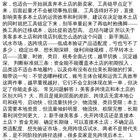
家，也适合一开始就直奔本土店的新卖家。工具链早点定下
来，后面起量才不会被琐事拖后腿。 工具选得好不好，直接
影响美客多本土店的运营效率和利润率。建议在决定做本土店
的同时就把工具链定下来，别等单量起来了再临时抱佛脚——
换工具的迁移成本，远比提前选型高。 总结与建议 所以关于
美客多本土店和跨境店到底怎么选的这个问题： 新手测品、
试水市场，选跨境店——低成本验证产品适配度，亏也亏不了
多少； 稳定出单、想长期深耕、做利润做规模，尽早转本土
店——流量、时效、类目、税务全面占优，越早切换，沉淀越
深。 判断标准就三条：资金能不能覆盖本土店的初期投入，
品类适不适合本地履约，以及你有没有在拉美长期做的打算。
顺带说一句：不管选哪种模式，账号主体合规和运营工具效率
这两件事，越早重视越好。它们不会立刻体现在第一单，但决
定了你能走多远。 常见问题解答 1. 美客多跨境店和本土店的
区别大吗？ 大，而且是规则层面的差距。跨境店无需本地公
司和税号、启动快，但流量扶持少、物流慢、类目受限；本土
店需要本地资质，但流量倾斜明显、物流快、权限完整，长期
看利润空间更大。 2. 新手做美客多，先开跨境店还是直接本
土店？ 资金充裕、确定长期做，可以直接本土店；不确定品
类适配度、想先验证市场，先用跨境店试水。两者不是替代关
系，是不同阶段的路径选择，很多卖家是先跨境后本土。 3.