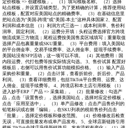
定价模板 => 创建模板」。 （1）填写模板名称。 （2）选择
站点模板，并设置店铺类型。为了更精确的计算，推荐使用站
点模板，配置对应美国站点的精确费率。 （3）在基础信息里
把站点选为"美国-跨境"或"美国-本土"这种具体国家 2、配置
利润和成本信息 （1）利润方式三选一：成本利润率、售价利
润率、固定利润。 （2）运费分开填：头程运费选择官方跨境
物流或第三方物流；尾程运费按美国售卖区域填写；重量取值
选择产品包裹重量或SKU重量。 （3）平台费用：填入美国站
的平台佣金率、交易手续费率、达人佣金率、提现手续费率。
美国站没有SFP活动，这一项可以不填。 （4）其他费用：国
内段运费、代打包费等按实际情况勾选。 3、售价试算 配置好
模板后，右侧可以用售价试算功能模拟价格。 （1）输入产品
采购价和重量。 （2）点击计算，查看折前价、折后价、产品
利润。 （3）查看详细费用，包括TikTok平台费用、运费、达
人佣金、提现手续费等。 4、跨境店和本土店引用模板 （1）
进入妙手ERP「产品 => 采集箱」。 （2）批量修改：勾选产
品，点击「设置售价」，选择美国站点，选择对应定价模板，
点击「应用至选中」。 （3）单产品修改：点击产品售价列的
铅笔标识或右侧「编辑」，在SKU列表的税前售价列点击
「批量」，选择定价模板和修改范围。 （4）价格修改后检查
无误，可直接批量发布或单产品发布。 5、全球店新链路引用
模板 TikTok全球店升级新链路后，发布流程有变化： （1）进