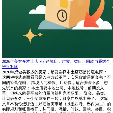
2026年美客多本土店 VS 跨境店：时效、类目、回款与履约全
维度对比
2026年想做美客多的卖家，是要选择本土店还是跨境电商？
这两种模式表面看只是入驻方式不同，实际背后是两套完全不
同的经营逻辑。 跨境店门槛低、启动快，适合资金不多、想
先试水的卖家； 本土店要本地公司、本地税号，前期投入
重，但换来的是平台的流量倾斜和完整权限。 资金、品类、
计划做多久，三个变量摆在一起，答案自然就出来了。 这篇
文章不劝你选哪边，只把拉美市场（以墨西哥、巴西为主）的
实际规则和账目摊开，从门槛、流量、时效、回款、类目、税