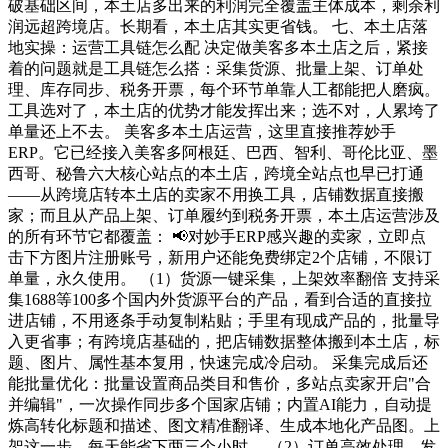
破基础区间，本土店多出来的利润完全覆盖主体成本，剩余利
润远超跨境店。长期看，本土店其实更省钱。 七、本土店落
地实操：运营工具链怎么配 决定做美客多本土店之后，紧接
着的问题就是工具链怎么搭：采集货源、批量上架、订单处
理、库存同步、税务开票，每个环节单靠人工都能把人磨疯。
工具选对了，本土店的优势才能发挥出来；选不对，人累垮了
单量还上不去。 美客多本土店运营，这里直接推荐妙手
ERP。它已经接入美客多阿根廷、巴西、智利、哥伦比亚、墨
西哥、秘鲁六大核心站点的本土店，跨境全站点也早已打通
——从跨境店转本土店的卖家不用换工具，店铺数据直接搬
家；而且从产品上架、订单履约到税务开票，本土店运营涉及
的所有环节它都覆盖： 📢对妙手ERP感兴趣的卖家，立即点
击下方图片注册账号，新用户还能免费绑定2个店铺，不限订
单量，永久使用。 （1）货源一键采集，上架效率翻倍 支持采
集1688等100多个国内外货源平台的产品，看到合适的直接拉
进店铺，不用逐条手动复制粘贴；手里有现成产品的，批量导
入更省事；有跨境店基础的，把店铺数据整体搬到本土店，标
题、图片、属性基本复用，快速完成冷启动。 采集完成后还
能批量优化：批量设置商品类目和售价，多站点卖家开启"合
并编辑"，一次操作同步多个国家店铺；内置AI能力，自动提
炼高转化标题和描述、图文精准翻译、生成本地化产品图。上
架这一步，每天能省下两三个小时。 （2）订单高效处理，发