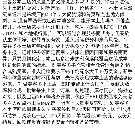
美客多本土店的流量真的比跨境店多吗？ 是的。平台算法优
先本土履约卖家，同等产品、主图、价格条件下，本土店自然
流量通常是跨境店的2-3倍，大促资源和首页曝光也优先倾
斜。 4. 没有墨西哥或巴西本地公司，能开本土店吗？ 不能直
接开。本土店需要本地注册主体、税号（墨西哥RFC、巴西
CNPJ）和本地银行账户，可以通过合规服务商代办，但要确
认主体干净、税号真实有效，避免后续税务和账号风险。 5.
美客多本土店每年的维护成本大概多少？ 包括主体年审、税
务申报、记账服务等固定费用，具体金额因国家和服务商而
异。只要月销稳定，本土店多出来的利润远能覆盖这笔成本，
这是长期算账的结果。 6. 美客多半托管和全托管适合谁？ 适
合成熟卖家。准入门槛要求店铺年均流水大于30万美金，新手
和小体量卖家暂时不用考虑，先把跨境店或本土店的基础盘做
起来。 7. 做美客多本土店，ERP能帮上什么忙？ 主要解决效
率和合规：批量采集上架、订单自动处理、库存同步、海外仓
对接，以及巴西NF-e等税务开票。像妙手ERP这类已接入美客
多六大站点本土店的系统，能省下大量重复劳动。 8. 美客多
本土店回款周期多久？ 买家签收后2-7天即可回款，以当地货
币结算；跨境店一般15-25天回款，单笔最低500美元、以美元
结算。回款速度直接影响资金周转和备货节奏。