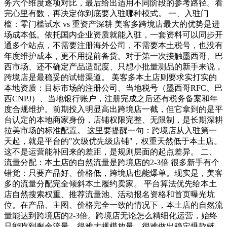
务六个维度逐项对比，最后给出适用不同阶段的参考路径。看
完心里有数，再决定你到底要入驻哪种模式。 一、入驻门
槛：零门槛试水 vs 重资产深耕 美客多跨境店最大的优势是进
场成本低。依托国内企业资质就能入驻，一套资料可以同步开
通多个站点，不需要注册海外公司，不需要本土税号，也没有
年度维护成本，更不用提前备货。对于第一次接触墨西哥、巴
西市场、还不确定产品适配度、只想小批量测品的新手来说，
跨境店是最稳妥的试错渠道。 美客多本土店则要求实打实的
本地资质：目标市场的注册公司、当地税号（墨西哥RFC、巴
西CNPJ）、当地银行账户，注册完成之后还有税务备案和年
度合规维护。前期投入明显高出跨境店一截，但它拿到的是平
台认定的本地商家身份，店铺权限完整、无限制，是长期深耕
拉美市场的标准配置。 这里要提醒一句：跨境店从入驻第一
天起，就是平台的"次级优先级店铺"，权重天然低于本土店。
这不是运营能补回来的差距，是规则层面的起点差异。 二、
流量分配：本土店的自然流量是跨境店的2-3倍 很多新手有个
错觉：只要产品好、价格低，跨境店也能爆单。现实是，美客
多的流量分配完全倾斜本土履约卖家。 平台算法优先给本土
店自然搜索权重、推荐流量池、活动报名资格和首页曝光坑
位。在产品、主图、价格完全一致的情况下，本土店的自然流
量能达到跨境店的2-3倍。跨境店无论怎么精细化运营，始终
只能吃到剩余流量，很难大规模放量，很难做出稳定爆款链