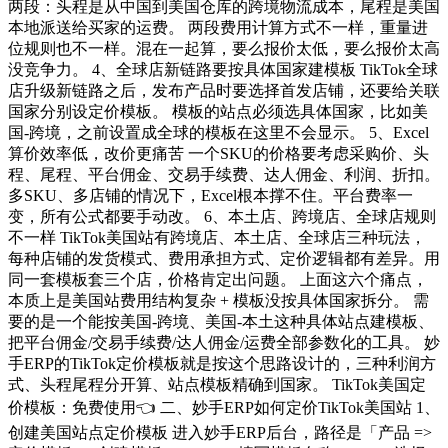
两段：头程是从中国到美国仓库的跨境物流成本，尾程是美国
本地派送给买家的运费。 两段费用计算方式不一样，重量进
位规则也不一样。混在一起算，要么报价太低，要么报价太高
没竞争力。 4、全球店新链路要按具体国家建模板 TikTok全球
店升级新链路之后，发布产品时要选择首发店铺，还要给关联
国家分别设定价模板。 模板的站点必须选具体国家，比如美
国-跨境，之前设置成全球的模板在这里不会显示。 5、Excel
算价效率低，改价更痛苦 一个SKU的价格要考虑采购价、头
程、尾程、平台佣金、交易手续费、达人佣金、利润、折扣。
多SKU、多店铺的情况下，Excel根本撑不住。平台费率一
变，所有公式都要手动改。 6、本土店、跨境店、全球店规则
不一样 TikTok美国站有跨境店、本土店、全球店三种玩法，
每种店铺的发货模式、费用承担方式、定价逻辑都有差异。用
同一套模板套三个店，价格肯定出问题。 上面这六个痛点，
本质上是美国站费用结构复杂 + 模板没按具体国家拆分。 需
要的是一个能按美国-跨境、美国-本土这种具体站点建模板、
把平台佣金/交易手续费/达人佣金/运费全部参数化的工具。 妙
手ERP的TikTok定价模板就是按这个思路设计的，三种利润方
式、头程尾程分开算、站点模板精确到国家。 TikTok美国定
价模板：免费使用👈 二、妙手ERP如何定价TikTok美国站 1、
创建美国站点定价模板 进入妙手ERP后台，路径是「产品 =>