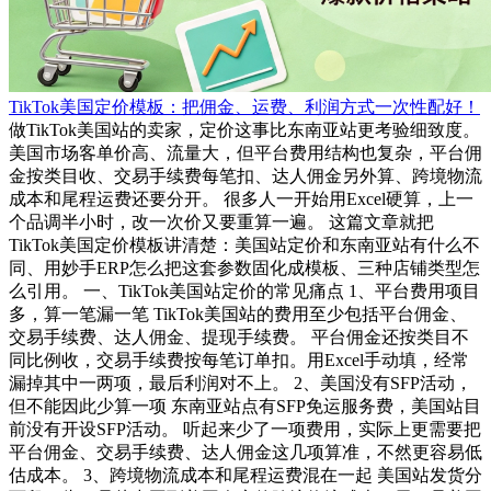
TikTok美国定价模板：把佣金、运费、利润方式一次性配好！
做TikTok美国站的卖家，定价这事比东南亚站更考验细致度。
美国市场客单价高、流量大，但平台费用结构也复杂，平台佣
金按类目收、交易手续费每笔扣、达人佣金另外算、跨境物流
成本和尾程运费还要分开。 很多人一开始用Excel硬算，上一
个品调半小时，改一次价又要重算一遍。 这篇文章就把
TikTok美国定价模板讲清楚：美国站定价和东南亚站有什么不
同、用妙手ERP怎么把这套参数固化成模板、三种店铺类型怎
么引用。 一、TikTok美国站定价的常见痛点 1、平台费用项目
多，算一笔漏一笔 TikTok美国站的费用至少包括平台佣金、
交易手续费、达人佣金、提现手续费。 平台佣金还按类目不
同比例收，交易手续费按每笔订单扣。用Excel手动填，经常
漏掉其中一两项，最后利润对不上。 2、美国没有SFP活动，
但不能因此少算一项 东南亚站点有SFP免运服务费，美国站目
前没有开设SFP活动。 听起来少了一项费用，实际上更需要把
平台佣金、交易手续费、达人佣金这几项算准，不然更容易低
估成本。 3、跨境物流成本和尾程运费混在一起 美国站发货分