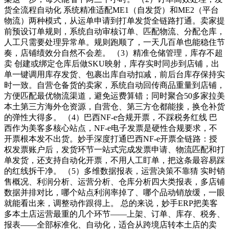
货全流程自动化 系统精准适配ME1（自发货）和ME2（平台
物流）两种模式，从运单申请到打单发货全链路打通。卖家提
前预设订单规则，系统自动审核订单、匹配物流、分配仓库，
人工只需要处理异常单。规则跑顺了，一天几百单也能稳住节
奏，店铺绩效分自然不会差。 （3）精准仓储管理，库存不超
卖 创建或绑定仓库后做SKU映射，库存实时同步到店铺，出
单一键调用库存发货、包裹出库自动扣减，前后台库存保持实
时一致。自营仓备货的卖家，系统自动回传商品重量到店铺，
方便匹配最优物流渠道，避免运费算错；同时聚合50多家拉美
本土第三方海外仓资源，自营仓、第三方仓都能接，换仓补货
的弹性大得多。 （4）巴西NF-e合规开票，不踩税务红线 巴
西作为美客多核心站点，NF-e电子发票是硬性合规要求，不
开票根本发不出货。妙手深度打通巴西NF-e开票全链路：授
权发票账户后，发货环节一站式完成发票申请、物流匹配和打
单发货，还支持自动化开票，不用人工盯单，把这条最容易踩
的红线拆干净。 （5）多维数据报表，运营决策不靠猜 实时销
售概况、利润分析、运营分析、仓库分析四大类报表，多店铺
数据并排对比，哪个站点利润率掉了、哪个品动销放缓，一眼
就能看出来，调整动作跟得上。 总的来说，妙手ERP把美客
多本土店运营最重的几个环节——上架、订单、库存、税务、
报表——全部标准化、自动化，适合从跨境店转本土店的卖