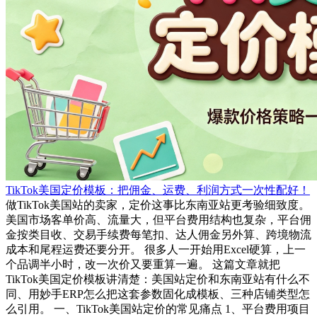
TikTok美国定价模板：把佣金、运费、利润方式一次性配好！
做TikTok美国站的卖家，定价这事比东南亚站更考验细致度。
美国市场客单价高、流量大，但平台费用结构也复杂，平台佣
金按类目收、交易手续费每笔扣、达人佣金另外算、跨境物流
成本和尾程运费还要分开。 很多人一开始用Excel硬算，上一
个品调半小时，改一次价又要重算一遍。 这篇文章就把
TikTok美国定价模板讲清楚：美国站定价和东南亚站有什么不
同、用妙手ERP怎么把这套参数固化成模板、三种店铺类型怎
么引用。 一、TikTok美国站定价的常见痛点 1、平台费用项目