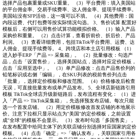
选择产品包裹重量或SKU重量。 （3）平台费用：填入美国站
的平台佣金率、交易手续费率、达人佣金率、提现手续费率。
美国站没有SFP活动，这一项可以不填。 （4）其他费用：国
内段运费、代打包费等按实际情况勾选。 3、售价试算 配置好
模板后，右侧可以用售价试算功能模拟价格。 （1）输入产品
采购价和重量。 （2）点击计算，查看折前价、折后价、产品
利润。 （3）查看详细费用，包括TikTok平台费用、运费、达
人佣金、提现手续费等。 4、跨境店和本土店引用模板 （1）
进入妙手ERP「产品 => 采集箱」。 （2）批量修改：勾选产
品，点击「设置售价」，选择美国站点，选择对应定价模板，
点击「应用至选中」。 （3）单产品修改：点击产品售价列的
铅笔标识或右侧「编辑」，在SKU列表的税前售价列点击
「批量」，选择定价模板和修改范围。 （4）价格修改后检查
无误，可直接批量发布或单产品发布。 5、全球店新链路引用
模板 TikTok全球店升级新链路后，发布流程有变化： （1）进
入「产品 => TikTok采集箱」，先选择预发布店铺。每次只能
选一个首发店铺。 （2）用定价模板修改首发店铺的本地展示
价。注意下拉框只显示站点为"美国"的定价模板，之前设置
成"全球"的模板不会显示。 （3）发布时勾选「多国售卖」，
在发布配置中给同主体下的关联店铺分别选择对应国家的定价
模板。 （4）点击「确定」=>「确认发布」，关联国家引用各