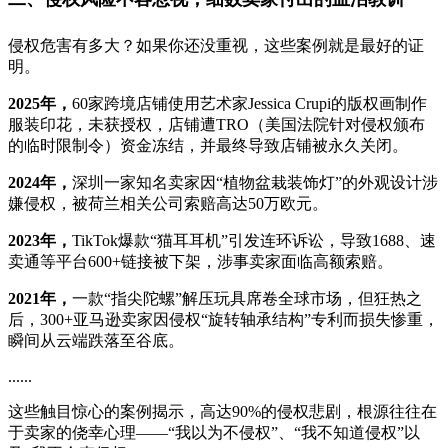
侵权危害有多大？如果你还没重视，这些案例就是最好的证
明。
2025年，
60家跨境店铺使用艺术家Jessica Crupi的版权画制作
服装印花，未获授权，店铺遭TRO（美国法院针对侵权颁布
的临时限制令）资金冻结，并最终导致店铺被永久关闭。
2024年，
深圳一家知名卖家因“植物盆栽装饰灯”的外观设计涉
嫌侵权，被荷兰相关公司索赔高达50万欧元。
2023年，
TikTok爆款“猫耳耳机”引发连环诉讼，导致1688、速
卖通等平台600+链接被下架，涉事卖家面临高额索赔。
2021年，
一款“指尖陀螺”解压玩具席卷全球市场，但狂热之
后，300+亚马逊卖家因侵权“旋转轴承结构”专利而损失惨重，
瞬间从云端跌落至谷底。
......
这些触目惊心的案例揭示，高达90%的侵权悲剧，根源往往在
于卖家的侥幸心理——“我以为不侵权”、“我不知道侵权”以