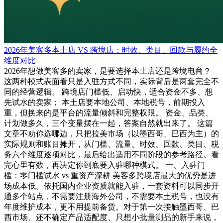
2026年美客多本土店 VS 跨境店：时效、类目、回款与履约全
维度对比
2026年想做美客多的卖家，是要选择本土店还是跨境电商？
这两种模式表面看只是入驻方式不同，实际背后是两套完全不
同的经营逻辑。 跨境店门槛低、启动快，适合资金不多、想
先试水的卖家； 本土店要本地公司、本地税号，前期投入
重，但换来的是平台的流量倾斜和完整权限。 资金、品类、
计划做多久，三个变量摆在一起，答案自然就出来了。 这篇
文章不劝你选哪边，只把拉美市场（以墨西哥、巴西为主）的
实际规则和账目摊开，从门槛、流量、时效、回款、类目、税
务六个维度逐项对比，最后给出适用不同阶段的参考路径。看
完心里有数，再决定你到底要入驻哪种模式。 一、入驻门
槛：零门槛试水 vs 重资产深耕 美客多跨境店最大的优势是进
场成本低。依托国内企业资质就能入驻，一套资料可以同步开
通多个站点，不需要注册海外公司，不需要本土税号，也没有
年度维护成本，更不用提前备货。对于第一次接触墨西哥、巴
西市场、还不确定产品适配度、只想小批量测品的新手来说，