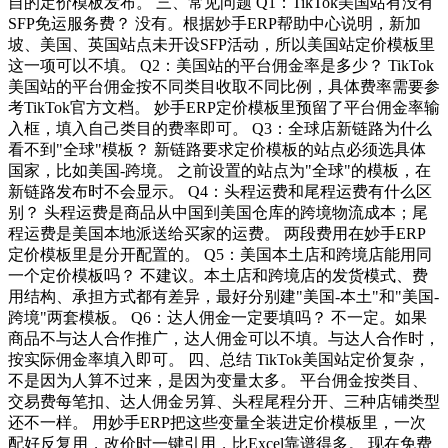
自的定价模板发布。 三、常见问题 Q1：TikTok美国站有没有
SFP免运服务费？ 没有。根据妙手ERP帮助中心说明，新加
坡、美国、英国站点未开设SFP活动，所以美国站定价模板里
这一项可以不填。 Q2：美国站的平台佣金率是多少？ TikTok
美国站的平台佣金按不同类目收取不同比例，具体费率需要参
考TikTok官方文档。 妙手ERP定价模板里预留了平台佣金率输
入框，填入自己类目的费率即可。 Q3：全球店新链路为什么
看不到"全球"模板？ 新链路要求定价模板的站点必须选具体
国家，比如美国-跨境。 之前设置的站点为"全球"的模板，在
新链路发布时不会显示。 Q4：头程运费和尾程运费有什么区
别？ 头程运费是商品从中国到美国仓库的跨境物流成本；尾
程运费是美国本地派送给买家的运费。 两段费用在妙手ERP
定价模板里是分开配置的。 Q5：美国本土店和跨境店能用同
一个定价模板吗？ 不建议。本土店和跨境店的发货模式、费
用结构、承担方式都有差异，最好分别建"美国-本土"和"美国-
跨境"两套模板。 Q6：达人佣金一定要填吗？ 不一定。如果
商品不与达人合作推广，达人佣金可以不填。与达人合作时，
按实际佣金率填入即可。 四、总结 TikTok美国站定价复杂，
不是因为人算不过来，是因为变量太多。 平台佣金按类目、
交易费每笔扣、达人佣金另算、头程尾程分开、三种店铺类型
还不一样。 用妙手ERP把这些变量全装进定价模板里，一次
配好反复用，改价时一键引用，比Excel靠谱得多。 现在免费