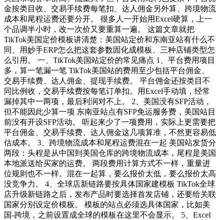
金按类目收、交易手续费每笔扣、达人佣金另外算、跨境物流
成本和尾程运费还要分开。 很多人一开始用Excel硬算，上一
个品调半小时，改一次价又要重算一遍。 这篇文章就把
TikTok美国定价模板讲清楚：美国站定价和东南亚站有什么不
同、用妙手ERP怎么把这套参数固化成模板、三种店铺类型怎
么引用。 一、TikTok美国站定价的常见痛点 1、平台费用项目
多，算一笔漏一笔 TikTok美国站的费用至少包括平台佣金、
交易手续费、达人佣金、提现手续费。 平台佣金还按类目不
同比例收，交易手续费按每笔订单扣。用Excel手动填，经常
漏掉其中一两项，最后利润对不上。 2、美国没有SFP活动，
但不能因此少算一项 东南亚站点有SFP免运服务费，美国站目
前没有开设SFP活动。 听起来少了一项费用，实际上更需要把
平台佣金、交易手续费、达人佣金这几项算准，不然更容易低
估成本。 3、跨境物流成本和尾程运费混在一起 美国站发货分
两段：头程是从中国到美国仓库的跨境物流成本，尾程是美国
本地派送给买家的运费。 两段费用计算方式不一样，重量进
位规则也不一样。混在一起算，要么报价太低，要么报价太高
没竞争力。 4、全球店新链路要按具体国家建模板 TikTok全球
店升级新链路之后，发布产品时要选择首发店铺，还要给关联
国家分别设定价模板。 模板的站点必须选具体国家，比如美
国-跨境，之前设置成全球的模板在这里不会显示。 5、Excel