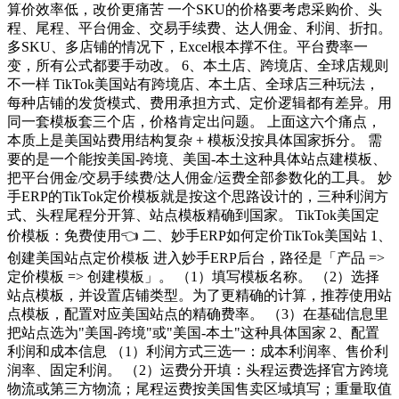
算价效率低，改价更痛苦 一个SKU的价格要考虑采购价、头
程、尾程、平台佣金、交易手续费、达人佣金、利润、折扣。
多SKU、多店铺的情况下，Excel根本撑不住。平台费率一
变，所有公式都要手动改。 6、本土店、跨境店、全球店规则
不一样 TikTok美国站有跨境店、本土店、全球店三种玩法，
每种店铺的发货模式、费用承担方式、定价逻辑都有差异。用
同一套模板套三个店，价格肯定出问题。 上面这六个痛点，
本质上是美国站费用结构复杂 + 模板没按具体国家拆分。 需
要的是一个能按美国-跨境、美国-本土这种具体站点建模板、
把平台佣金/交易手续费/达人佣金/运费全部参数化的工具。 妙
手ERP的TikTok定价模板就是按这个思路设计的，三种利润方
式、头程尾程分开算、站点模板精确到国家。 TikTok美国定
价模板：免费使用👈 二、妙手ERP如何定价TikTok美国站 1、
创建美国站点定价模板 进入妙手ERP后台，路径是「产品 =>
定价模板 => 创建模板」。 （1）填写模板名称。 （2）选择
站点模板，并设置店铺类型。为了更精确的计算，推荐使用站
点模板，配置对应美国站点的精确费率。 （3）在基础信息里
把站点选为"美国-跨境"或"美国-本土"这种具体国家 2、配置
利润和成本信息 （1）利润方式三选一：成本利润率、售价利
润率、固定利润。 （2）运费分开填：头程运费选择官方跨境
物流或第三方物流；尾程运费按美国售卖区域填写；重量取值