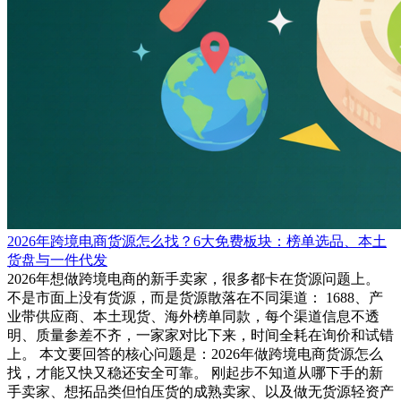
2026年跨境电商货源怎么找？6大免费板块：榜单选品、本土
货盘与一件代发
2026年想做跨境电商的新手卖家，很多都卡在货源问题上。
不是市面上没有货源，而是货源散落在不同渠道： 1688、产
业带供应商、本土现货、海外榜单同款，每个渠道信息不透
明、质量参差不齐，一家家对比下来，时间全耗在询价和试错
上。 本文要回答的核心问题是：2026年做跨境电商货源怎么
找，才能又快又稳还安全可靠。 刚起步不知道从哪下手的新
手卖家、想拓品类但怕压货的成熟卖家、以及做无货源轻资产