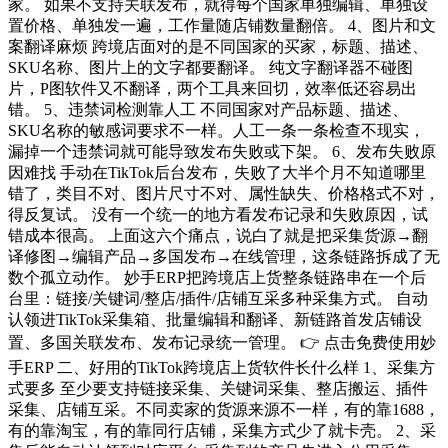
家。 如果不支持关联发布，就得每个国家单独编辑、单独设
置价格、单独发一遍，工作量随店铺数量翻倍。 4、图片和文
案翻译麻烦 跨境店面对的是不同国家的买家，标题、描述、
SKU名称、图片上的文字都要翻译。 纯文字翻译器不碰图
片，P图软件又不翻译，两个工具来回切，效率低还容易出
错。 5、违禁词检测靠人工 不同国家对产品标题、描述、
SKU名称的敏感词要求不一样。人工一条一条检查不现实，
漏掉一个违禁词就可能导致发布失败或下架。 6、发布失败原
因难找 手动在TikTok后台发布，失败了大半个月不知道哪里
错了，类目不对、图片尺寸不对、属性缺失、价格格式不对，
得反复试。 没有一个统一的地方看发布记录和失败原因，试
错成本很高。 上面这六个痛点，说白了就是把采集货源→翻
译修图→编辑产品→多国发布→在线管理，这条链路拆成了无
数个孤立动作。 妙手ERP把跨境店上货整条链路串在一个后
台里：链接/关键词/整店/插件/店铺互采多种采集方式。 自动
认领进TikTok采集箱、批量编辑和翻译、新链路首发店铺设
置、多国关联发布、发布记录统一管理。 👉 点击免费使用妙
手ERP 二、好用的TikTok跨境店上货软件长什么样 1、采集方
式要多 至少要支持链接采集、关键词采集、整店搬运、插件
采集、店铺互采。不同卖家的货源来源不一样，有的靠1688，
有的靠淘宝，有的靠同行店铺，采集方式少了就卡壳。 2、采