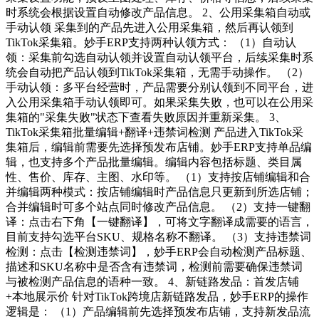
时系统会根据设置自动修改产品信息。 2、公用采集箱自动或
手动认领 采集到的产品先进入公用采集箱，然后再认领到
TikTok采集箱。妙手ERP支持两种认领方式： （1）自动认
领：采集前勾选自动认领并设置自动认领平台，后续采集时系
统会自动把产品认领到TikTok采集箱，无需手动操作。 （2）
手动认领：多平台经营时，产品需要分别认领到不同平台，进
入公用采集箱手动认领即可。如果采集失败，也可以在公用采
集箱的"采集失败"状态下查看失败原因并重新采集。 3、
TikTok采集箱批量编辑+翻译+违禁词检测 产品进入TikTok采
集箱后，编辑前需要先选择预发布店铺。妙手ERP支持单品编
辑，也支持多个产品批量编辑。编辑内容包括标题、类目属
性、售价、库存、主图、水印等。 （1）支持按店铺编辑和合
并编辑两种模式：按店铺编辑时产品信息只更新到所选店铺；
合并编辑时可多个站点同时修改产品信息。 （2）支持一键翻
译：点击右下角【一键翻译】，可将文字翻译成需要的语言，
目前支持勾选平台SKU、规格名称不翻译。 （3）支持违禁词
检测：点击【检测违禁词】，妙手ERP会自动检测产品标题、
描述和SKU名称中是否含有违禁词，检测前需要确保违禁词
与被检测产品信息的语种一致。 4、新链路发品：首发店铺
+本地展示价 针对TikTok跨境店新链路发品，妙手ERP的操作
逻辑是： （1）产品编辑前先选择预发布店铺，支持新发品流