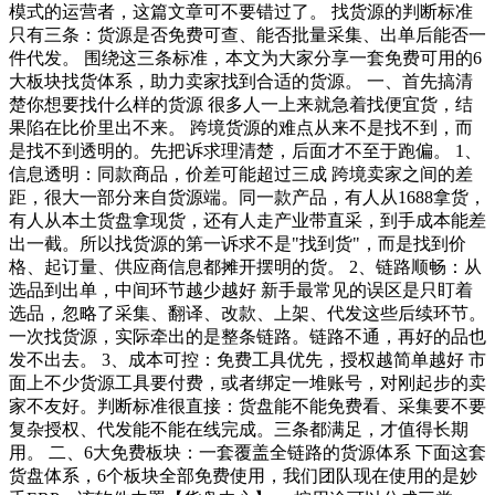
模式的运营者，这篇文章可不要错过了。 找货源的判断标准
只有三条：货源是否免费可查、能否批量采集、出单后能否一
件代发。 围绕这三条标准，本文为大家分享一套免费可用的6
大板块找货体系，助力卖家找到合适的货源。 一、首先搞清
楚你想要找什么样的货源 很多人一上来就急着找便宜货，结
果陷在比价里出不来。 跨境货源的难点从来不是找不到，而
是找不到透明的。先把诉求理清楚，后面才不至于跑偏。 1、
信息透明：同款商品，价差可能超过三成 跨境卖家之间的差
距，很大一部分来自货源端。同一款产品，有人从1688拿货，
有人从本土货盘拿现货，还有人走产业带直采，到手成本能差
出一截。所以找货源的第一诉求不是"找到货"，而是找到价
格、起订量、供应商信息都摊开摆明的货。 2、链路顺畅：从
选品到出单，中间环节越少越好 新手最常见的误区是只盯着
选品，忽略了采集、翻译、改款、上架、代发这些后续环节。
一次找货源，实际牵出的是整条链路。链路不通，再好的品也
发不出去。 3、成本可控：免费工具优先，授权越简单越好 市
面上不少货源工具要付费，或者绑定一堆账号，对刚起步的卖
家不友好。判断标准很直接：货盘能不能免费看、采集要不要
复杂授权、代发能不能在线完成。三条都满足，才值得长期
用。 二、6大免费板块：一套覆盖全链路的货源体系 下面这套
货盘体系，6个板块全部免费使用，我们团队现在使用的是妙