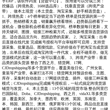
手ERP，该软件内置【货盘中心】。 按用途可以分成三类：
挖爆品（跨境热卖、1688选品库）、找垂直货源（跨境产业
带）、做本土现货（本土货盘、淘宝采集、妙手精选货盘）。
1、跨境热卖：4个榜单锁定当下趋势 榜单是找货源的第一个
抓手。热销榜看大盘，销量飙升榜看增长，趋势新品榜看下一
波机会，微创新机会榜看差异化空间。榜单数据每日更新，支
持关键词、图搜、链接三种检索方式，还能多维度筛选货源信
息。适合选品没方向、想跟趋势的卖家。 2、淘宝采集：出单
后直接在线代发 完成账号授权与平台审核即可启用，支持货
源采集、批量选品、图搜找款。它的价值在于把淘宝当成货源
池，出单后在线完成淘宝跨境一件代发，全程不碰库存。做无
货源模式的卖家，这一块可以重点看。 3、跨境产业带：垂直
品类的源头货源 整合了西之月、猎货网、17网、
CJDropshipping等多个货源平台，覆盖美妆日化、广州女装、
童装等产业带。各家打法不同：猎货网支持预设价格、主图、
库存，采集时自动改款；17网提供货盘、插件、链接三种采集
模式；CJDropshipping完成账号授权后，一站式搞定跨境货源
铺货与发货。 4、本土货盘：13个区域的现货市场 整合阿里巴
巴国际站、Doba、CJDropshipping、西之月、vidaXL等多类货
源，覆盖美区、加拿大、墨西哥、欧洲、英国、东南亚、日
本、韩国、新西兰、澳洲、俄罗斯等13个区域。商品信息直接
摊开：价格、最低起订量、供应商年限、评分一目了然，一键