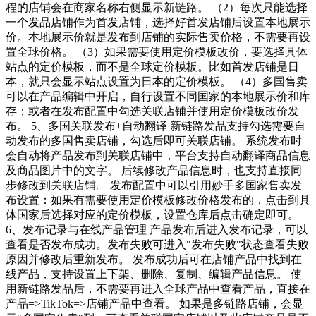
程的店铺会在商家名称右侧显示新链路。 （2）每次只能选择
一个发品店铺作为首发店铺，选择好首发店铺后设置本地展示
价。本地展示价就是发布到店铺的实际售卖价格，不需要再设
置全球价格。 （3）如果需要使用定价模板改价，要选择具体
站点的定价模板，而不是全球定价模板。比如首发店铺是日
本，就只会显示站点设置为日本的定价模板。 （4）多国售卖
可以在产品编辑中开启，自行设置不同国家的本地展示价和库
存；或者在发布配置中勾选关联店铺并使用定价模板改价发
布。 5、多国关联发布+自动翻译 新链路发品支持勾选需要自
动发布的多国售卖店铺，勾选后即可关联店铺。 系统发布时
会自动将产品发布到关联店铺中，平台支持自动翻译商品信息
及商品图片中的文字。 后续修改产品信息时，也支持直接同
步修改到关联店铺。 发布配置中可以引用妙手多国家售卖发
布设置：如果有需要使用定价模板修改价格发布的，点击到具
体国家后选择对应的定价模板，设置仓库后点击确定即可。
6、发布记录与在线产品管理 产品发布后进入发布记录，可以
查看是否发布成功。发布失败可进入"发布失败"状态查看失败
原因并修改后重新发布。 发布成功后可在店铺产品中找到在
线产品，支持设置上下架、删除、复制、编辑产品信息。 使
用新链路发品后，不需要再进入全球产品中查看产品，直接在
产品=>TikTok=>店铺产品中查看。 如果是多链路店铺，会显