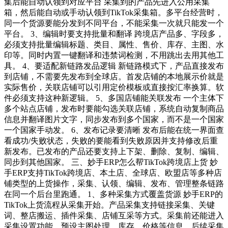
集后能自动认领到对应平台 采集到的产品先进入公用采集
箱，然后能自动或手动认领到TikTok采集箱。多平台经营时，
同一个货源要能分发到不同平台，不能采集一次就只能发一个
平台。 3、编辑时要支持批量和翻译 跨境店产品多、字段多，
必须支持批量编辑标题、类目、属性、售价、库存、主图、水
印等。同时内置一键翻译和违禁词检测，不用跳出去用其他工
具。 4、要适配新链路发品逻辑 新链路模式下，产品直接发布
到店铺，不需要先发布到全球店。首发店铺的本地展示价就是
实际售价，关联店铺可以引用定价模板或直接按汇率换算。软
件必须支持这种新逻辑。 5、多国店铺能关联发布 一个主体下
多个站点店铺，发布时要能勾选关联店铺，系统自动复制商品
信息并翻译图片文字，同步发布到多个国家，而不是一个国家
一个国家手动发。 6、发布记录要清晰 发布后能在统一界面查
看成功/失败状态，失败的要能看到失败原因并支持修改后重
新发布。已发布的产品还要支持上下架、删除、复制、编辑、
同步到其他国家。 三、妙手ERP怎么帮TikTok跨境店上货 妙
手ERP支持TikTok跨境店、本土店、全球店、欧盟店等多种店
铺类型的上货操作，采集、认领、编辑、发布、管理整条链路
在同一个后台里跑通。 1、多种采集方式覆盖货源 妙手ERP的
TikTok上货流程从采集开始。产品采集支持链接采集、关键
词、整店搬运、插件采集、店铺互采等方式。采集前还能进入
采集设置功能，预设主图处理、库存、价格等信息，后续采集