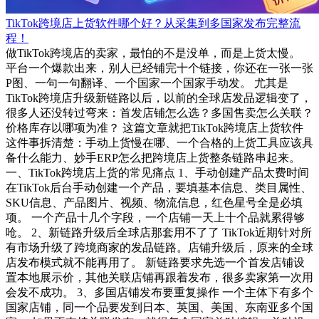
TikTok跨境店上货软件哪个好？从采集到多国家发布完整流
程！
做TikTok跨境店的卖家，最怕的不是没单，而是上货太慢。
平台一个爆款出来，别人已经铺完十个链接，你还在一张一张
P图、一句一句翻译、一个国家一个国家手动发。 尤其是
TikTok跨境店升级新链路以后，以前的全球店发品逻辑变了，
很多人还没转过弯来：首发店铺怎么选？多国售卖怎么关联？
价格库存以哪项为准？ 这篇文章就把TikTok跨境店上货软件
这件事拆清楚：手动上货慢在哪、一个合格的上货工具应该具
备什么能力、妙手ERP怎么把跨境店上货整条链路串起来。
一、TikTok跨境店上货的常见痛点 1、手动创建产品太费时间
在TikTok后台手动创建一个产品，要填基本信息、类目属性、
SKU信息、产品图片、视频、物流信息，红色星号全是必填
项。 一个产品十几个字段，一个店铺一天上十个品就累得够
呛。 2、新链路升级后全球店那套用不了了 TikTok近期针对所
有市场升级了跨境商家的发品链路。店铺升级后，原来的全球
店发布模式就不能再用了。 新链路要求先选一个首发店铺设
置本地展示价，其他关联店铺再跟着发布，很多卖家第一次用
会发不成功。 3、多国店铺发布要重复操作 一个主体下有多个
国家店铺，同一个品要发到日本、英国、美国、东南亚多个国