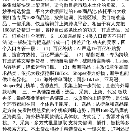
采集就能快速上架店铺。适合做目标市场本土化的卖家。 5、
妙手精选货盘：平台大数据筛过的1688商品池 依托平台大数
据打造专属1688商品池，按关键词、跨境区域、类目精准选
品，一键采集、快速编辑并上架跨境平台。相当于有人先把
1688的货筛过一遍，省掉自己逐条比价的功夫，打通选品、发
布、订单处理全流程。 6、1688选品库：4类入口覆盖不同打
法 这一板块适合把选品当成一门"找差异化"功夫的卖家，四
个入口各管一段： （1）百亿补贴：AI严选1%百亿补贴货
盘，搜官方热推、百亿严选产品。 （2）精翻货盘：专为跨境
打造的英文精翻货盘，智能自动翻译，破除语言障碍，Listing
内容地道，降低运营门槛。 （3）蓝海商品：主攻低竞争高需
求品类，依托大数据挖掘TikTok、Shopee潜力好物，新手也能
做出差异化。 （4）海外榜单同款：同步TikTok、亚马逊、
Shopee热门榜单，货源查找、采集上架一步到位，直击海外爆
款动向。 三、一条链路走通：选品、采集、上架、代发 板块
再多，最终都要落到一条链路上。找货源的正确姿势，是让四
个环节都能在同一个体系里跑完。 1、选品：从榜单和选品库
定方向 先看跨境热卖的4个榜单判断趋势，再用1688选品库的
蓝海商品、海外榜单同款锁定具体款。方向定了，货源才有得
挑。 2、采集：多方式批量抓取 支持关键词、插件、链接等多
种检索方式。本土货盘和妙手精选货盘可一键采集，17网还提