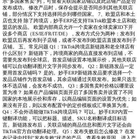
示"多国家售卖"列，可查看关联国家店铺以及此店铺产品是否
发布成功。 修改产品时，保存会提示是否同步到其他关联店
铺，部分情况下支持选择同步到哪些国家。 7、欧盟店和本土
店也支持 除了跨境店，妙手ERP还支持TikTok欧盟本土店和欧
盟店的发品。 欧盟内部商店允许一个卖家在全球卖家ID下开
设多个商店（ES/IE/FR/IT/DE），发布方式分为两种：发布到
欧盟店后再发布到子店铺，或者不发布到欧盟店直接发布到子
店铺。 五、常见问题 Q1：TikTok跨境店新链路和老全球店有
什么区别？ 新链路下，跨境商家的商品直接发布到店铺，不
需要先发布到全球店。首发店铺设置本地展示价，其他关联店
铺可以自动翻译图片文字并同步发布。 Q2：新链路发品一定
要用首发店铺吗？ 是的。妙手ERP新链路发品要求选择一个
发品店铺作为首发店铺，其余店铺通过关联发布。如果只选主
体不选店铺，会发布不成功。 Q3：多国售卖时价格以哪里设
置为准？ 如果在产品编辑页面开启了多国售卖并设置了不同
国家的本地展示价和库存，以商品编辑页面的设置为优先；如
果没有开启，则以发布配置中的定价模板或汇率换算为准。
Q4：不会外语能做TikTok跨境店吗？ 可以。妙手ERP内置一
键翻译功能，可以把标题、描述、SKU名称翻译成目标语
言。新链路发布后，关联店铺的商品信息和图片文字还会由
TikTok官方自动翻译处理。 Q5：发布失败后怎么修改？ 在发
布记录中找到"发布失败"状态的产品，查看失败原因，进入产