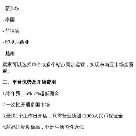
- 新加坡
- 泰国
- 菲律宾
- 印度尼西亚
- 越南
卖家可以选择单个或多个站点同步运营，实现东南亚市场全覆
盖。
三、
平台优势
及开店费用
1.
零年费
，
6%-7%超低佣金
2.一次性开通多国市场
3.
最快
1个工作日开店
，
只需营业执照
+3000
人民币保证金
4.
商品适配度极高
，
亚洲生活习性近似