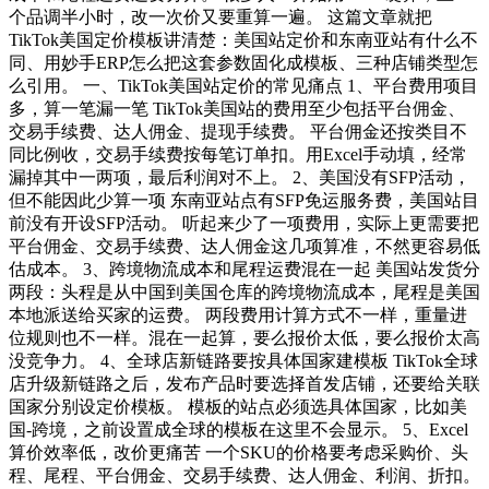
个品调半小时，改一次价又要重算一遍。 这篇文章就把
TikTok美国定价模板讲清楚：美国站定价和东南亚站有什么不
同、用妙手ERP怎么把这套参数固化成模板、三种店铺类型怎
么引用。 一、TikTok美国站定价的常见痛点 1、平台费用项目
多，算一笔漏一笔 TikTok美国站的费用至少包括平台佣金、
交易手续费、达人佣金、提现手续费。 平台佣金还按类目不
同比例收，交易手续费按每笔订单扣。用Excel手动填，经常
漏掉其中一两项，最后利润对不上。 2、美国没有SFP活动，
但不能因此少算一项 东南亚站点有SFP免运服务费，美国站目
前没有开设SFP活动。 听起来少了一项费用，实际上更需要把
平台佣金、交易手续费、达人佣金这几项算准，不然更容易低
估成本。 3、跨境物流成本和尾程运费混在一起 美国站发货分
两段：头程是从中国到美国仓库的跨境物流成本，尾程是美国
本地派送给买家的运费。 两段费用计算方式不一样，重量进
位规则也不一样。混在一起算，要么报价太低，要么报价太高
没竞争力。 4、全球店新链路要按具体国家建模板 TikTok全球
店升级新链路之后，发布产品时要选择首发店铺，还要给关联
国家分别设定价模板。 模板的站点必须选具体国家，比如美
国-跨境，之前设置成全球的模板在这里不会显示。 5、Excel
算价效率低，改价更痛苦 一个SKU的价格要考虑采购价、头
程、尾程、平台佣金、交易手续费、达人佣金、利润、折扣。