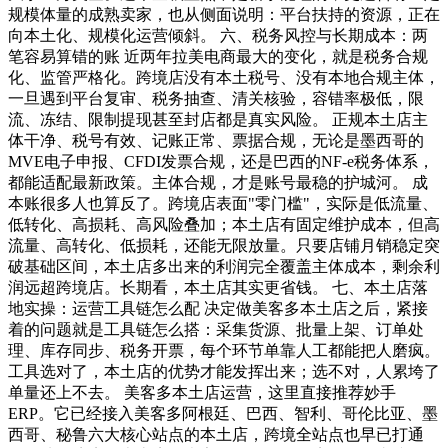
规模体量的成熟卖家，也从侧面说明：平台扶持的资源，正在
向本土化、规模化运营倾斜。 六、税务风控与长期成本：两
笔容易算错的账 近两年拉美电商最大的变化，就是税务合规
化、监管严格化。跨境店没有本土税号、没有本地合规主体，
一旦遇到平台复审、税务抽查、清关核验，容错率极低，限
流、冻结、限制提现甚至封店都是真实风险。 正规本土店主
体干净、税号有效、记账正常、票据合规，无论是墨西哥的
MVE电子申报、CFDI发票合规，还是巴西的NF-e税务体系，
都能适配最新政策。主体合规，才是账号最稳的护城河。 成
本账很多人也算反了。跨境店表面"零门槛"，实际是低流量、
低转化、高损耗、高风险叠加；本土店有固定维护成本，但高
流量、高转化、低损耗，还能无限放量。只要店铺月销稳定突
破基础区间，本土店多出来的利润完全覆盖主体成本，剩余利
润远超跨境店。长期看，本土店其实更省钱。 七、本土店落
地实操：运营工具链怎么配 决定做美客多本土店之后，紧接
着的问题就是工具链怎么搭：采集货源、批量上架、订单处
理、库存同步、税务开票，每个环节单靠人工都能把人磨疯。
工具选对了，本土店的优势才能发挥出来；选不对，人累垮了
单量还上不去。 美客多本土店运营，这里直接推荐妙手
ERP。它已经接入美客多阿根廷、巴西、智利、哥伦比亚、墨
西哥、秘鲁六大核心站点的本土店，跨境全站点也早已打通