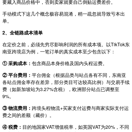
要藏入商品价格中，否则卖家就要自己倒贴运费差价。
手动模式下这几个概念极容易混淆，稍一疏忽就导致亏本出
单。
2、全链路成本清单
在定价之前，必须先穷尽影响利润的所有成本项。以TikTok东
南亚跨境店为例，一笔订单的真实成本至少包含以下：
① 采购成本：
包含商品本身价格及国内头程运费。
② 平台费用：
平台佣金（根据品类与站点各有不同，东南亚
各站点佣金率存在差异，部分类目可达较高比例）与交易手续
费（如新加坡站为3.27%含税），欧洲部分站点已调整至
9%。
③ 物流费用：
跨境头程物流+买家支付运费与商家实际支付运
费之间的差额（藏价）。
④ 税费：
目的地国家VAT增值税率，如英国VAT为20%，不同