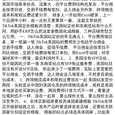
美国市场客单价高、流量大，但平台费用结构也复杂，平台佣
金按类目收、交易手续费每笔扣、达人佣金另外算、跨境物流
成本和尾程运费还要分开。 很多人一开始用Excel硬算，上一
个品调半小时，改一次价又要重算一遍。 这篇文章就把
TikTok美国定价模板讲清楚：美国站定价和东南亚站有什么不
同、用妙手ERP怎么把这套参数固化成模板、三种店铺类型怎
么引用。 一、TikTok美国站定价的常见痛点 1、平台费用项目
多，算一笔漏一笔 TikTok美国站的费用至少包括平台佣金、
交易手续费、达人佣金、提现手续费。 平台佣金还按类目不
同比例收，交易手续费按每笔订单扣。用Excel手动填，经常
漏掉其中一两项，最后利润对不上。 2、美国没有SFP活动，
但不能因此少算一项 东南亚站点有SFP免运服务费，美国站目
前没有开设SFP活动。 听起来少了一项费用，实际上更需要把
平台佣金、交易手续费、达人佣金这几项算准，不然更容易低
估成本。 3、跨境物流成本和尾程运费混在一起 美国站发货分
两段：头程是从中国到美国仓库的跨境物流成本，尾程是美国
本地派送给买家的运费。 两段费用计算方式不一样，重量进
位规则也不一样。混在一起算，要么报价太低，要么报价太高
没竞争力。 4、全球店新链路要按具体国家建模板 TikTok全球
店升级新链路之后，发布产品时要选择首发店铺，还要给关联
国家分别设定价模板。 模板的站点必须选具体国家，比如美