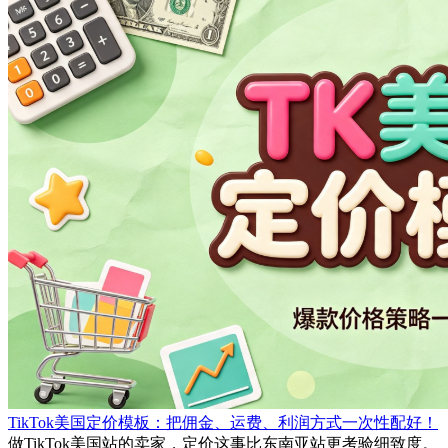
TikTok美国定价模板：把佣金、运费、利润方式一次性配好！
做TikTok美国站的卖家，定价这事比东南亚站更考验细致度。