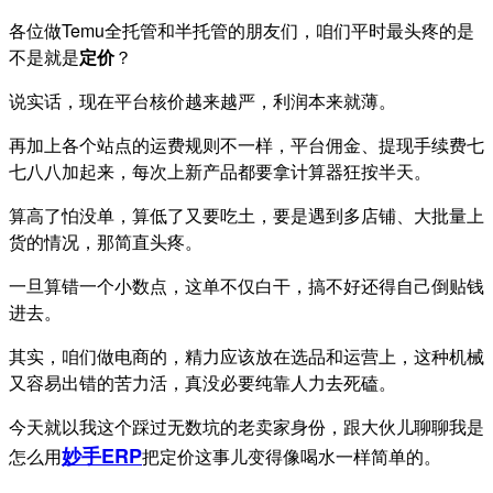
各位做Temu全托管和半托管的朋友们，咱们平时最头疼的是
不是就是
定价
？
说实话，现在平台核价越来越严，利润本来就薄。
再加上各个站点的运费规则不一样，平台佣金、提现手续费七
七八八加起来，每次上新产品都要拿计算器狂按半天。
算高了怕没单，算低了又要吃土，要是遇到多店铺、大批量上
货的情况，那简直头疼。
一旦算错一个小数点，这单不仅白干，搞不好还得自己倒贴钱
进去。
其实，咱们做电商的，精力应该放在选品和运营上，这种机械
又容易出错的苦力活，真没必要纯靠人力去死磕。
今天就以我这个踩过无数坑的老卖家身份，跟大伙儿聊聊我是
妙手ERP
怎么用
把定价这事儿变得像喝水一样简单的。