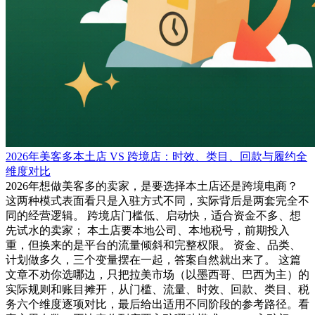
2026年美客多本土店 VS 跨境店：时效、类目、回款与履约全
维度对比
2026年想做美客多的卖家，是要选择本土店还是跨境电商？
这两种模式表面看只是入驻方式不同，实际背后是两套完全不
同的经营逻辑。 跨境店门槛低、启动快，适合资金不多、想
先试水的卖家； 本土店要本地公司、本地税号，前期投入
重，但换来的是平台的流量倾斜和完整权限。 资金、品类、
计划做多久，三个变量摆在一起，答案自然就出来了。 这篇
文章不劝你选哪边，只把拉美市场（以墨西哥、巴西为主）的
实际规则和账目摊开，从门槛、流量、时效、回款、类目、税
务六个维度逐项对比，最后给出适用不同阶段的参考路径。看