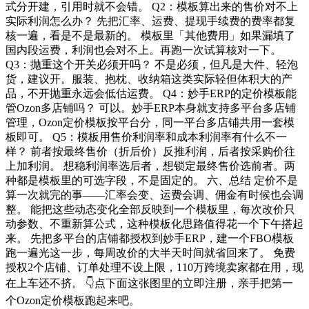
式分开建，引用时就不会错。 Q2：模板算出来的售价对不上
实际利润怎么办？ 先把汇率、运费、提现手续费的费率都复
核一遍，看是不是最新的。 模板里「其他费用」如果漏填了
国内段运费，利润也会对不上。再跑一次试算核对一下。
Q3：抛重这个开关必须开吗？ 不是必须，但凡是大件、轻泡
货，建议开。服装、抱枕、收纳箱这类实际轻但体积大的产
品，不开抛重永远会低估运费。 Q4：妙手ERP的定价模板能
管Ozon多店铺吗？ 可以。妙手ERP本身就支持多平台多店铺
管理，Ozon定价模板按平台分，同一平台多店铺共用一套模
板即可。 Q5：模板用售价利润率和成本利润率有什么不一
样？ 前者按最终售价（折后价）反推利润，后者按采购价往
上加利润。 想稳利润率选后者，想锁定最终售价选前者。两
种都是模板里的可选字段，不是固定的。 六、总结 定价不是
算一次就完的事——汇率会变、运费会调、佣金有时候也会调
整。 能把这些动态变化全部反映到一个模板里，每次改价只
动参数、不重新算公式，这种模板化思路值得花一个下午搭起
来。 先把多平台的店铺都授权到妙手ERP，建一个FBO模板
跑一遍光这一步，每周改价的大半天时间就省回来了。 免费
授权2个店铺、订单处理不设上限，110万跨境卖家都在用，现
在上车还不挤。 👇点下面这张图里的立即注册，亲手把第一
个Ozon定价模板跑起来吧。