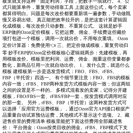
板里就支持这种「固定利润」字段，把数字一填就行。 4、公
式只能算单件，重复劳动得靠工具 上面这些公式，每个卖家
都算得明白。问题是每次改价都要重新填一遍参数，手动做既
慢又容易出错。 真正能把效率拉开的，是把这套计算逻辑固
化成模板，每次改价只动参数、不重算公式。 这就是妙手
ERP做的Ozon定价模板，它把运费、佣金、手续费这些藏价
项打包进一个模板，调用一次就出价，不用每次重填。 Ozon
定价计算器：免费使用👈 三、把定价做成模板，重复劳动归
零 妙手ERP的Ozon定价模板核心逻辑就两步：先建模板，再
用模板改价。模板里把利润、运费、佣金、抛重这些变量都参
数化，新商品引用一次就自动出价。 1、发什么货，就选什么
模板 建模板第一步是选发货模式：FBO、FBS、rFBS、
FBP（半托管）四选一。 有个细节要注意：FBO、FBS的模板
内容一致；rFBS、FBP两种发货方式模板内容一致；但这两组
之间的设置是不一样的。 多模式混着发的卖家，记得分开建
模板，FBO/FBS一套、rFBS/FBP一套，按发货模式调用对应
的那一套。 另外，rFBS、FBP（半托管）这两种发货方式可
以选择「应用官方运费模板」，通过Ozon官方API接口根据产
品重量自动试算预估运费，其他模式不显示这个选项。 2、藏
进售价里的费用清单 模板里能把下面这些费用全部藏进售
价： 平台佣金：Ozon按类目收的佣金。rFBS、FBP模式下支