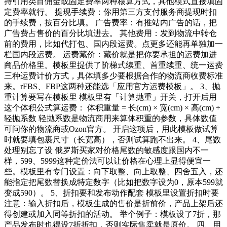
持引用类目佣金或固定费率两种核算方式，其他模式直接填固
定费率就行。 提现手续费：你用第三方支付服务商提现时扣
的手续费，按百分比填。 广告费率：有推站内广告的话，把
广告费占售价的百分比填进去。 其他费用：发到物流中转仓
前的费用，比如代打包、国内段运费。点更多还能再单独加一
栏国内段运费。 运费藏价：藏价就是把你要承担的运费加进
商品价格里。模板里提供了阶梯式续重、首重续重、统一运费
三种运费计价方式，具体填多少要根据合作的物流商收费标准
来。rFBS、FBP这两种还能选「应用官方运费模板」。 3、抛
重计算要写在模板里 模板里有「计算抛重」开关，打开后用
这个体积公式算运费： 体积重量 = 长(cm) × 宽(cm) × 高(cm) ÷
轻抛系数 轻抛系数是物流商用来算体积重的参数，具体数值
可问你的物流商或Ozon官方。 开启这项后，用此模板做试算
时就要填包裹尺寸（长宽高），否则试算跑不出来。 4、尾数
处理别忘了设 俄罗斯买家对价格尾数的敏感度跟国内不一
样，599、5999这种定价法可以让价格在心理上显得便宜一
些。模板里有专门设置：向下取整、向上取整、四舍五入，还
能指定把尾数替换成特定数字（比如把数字设为0，原本599就
变成590）。 5、折扣要和发布动作配套 模板里设置折扣时要
注意：输入折扣后，模板生成的售价是折前价，产品上架后还
得创建或加入同等折扣的活动。 举个例子：模板设了7折，那
产品发布时也得设7折折扣，否则实际售卖就是原价。 四、用