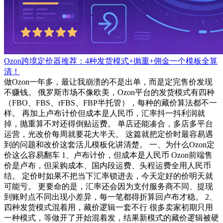
Ozon跨境定价器推荐：4种发货模式+抛重+佣金一个模板全算
清！
做Ozon一年多，最让我崩溃的不是出单，而是定完售价发现
不赚钱。 俄罗斯市场不像欧美，Ozon平台的发货模式有四种
（FBO、FBS、rFBS、FBP半托管），每种的藏价算法都不一
样。 再加上卢布计价但成本是人民币，汇率抖一抖利润就
掉，抛重算不对还得倒贴运费。 单店还能凑合，多店多平台
运营，光改价每周就要花大半天。 这篇就把定价时最容易遇
到的问题和改价这套活儿模板化讲清楚。 一、为什么Ozon定
价这么容易翻车 1、卢布计价，但成本是人民币 Ozon前端售
价是卢布，但采购成本、国内段运费、头程运费全用人民币
结。 定价时如果不把当下汇率锁进去，今天定好的价明天就
可能亏。 更要命的是，汇率还会因为支付服务商不同、提现
到账时点不同出现小差异，每一笔都得折算回卢布才稳。 2、
四种发货模式混着用，藏价逻辑一套不行 很多卖家初期只用
一种模式，等做开了开始混着发，结果新模式的藏价逻辑被硬