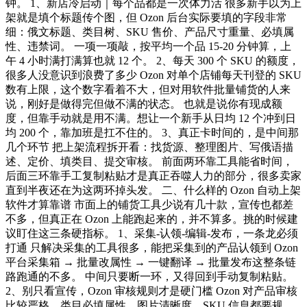
钟。 1、新店冷启动｜每个品都是一次体力活 很多新手以为上
架就是填个标题传个图，但 Ozon 后台实际要填的字段非常
细：俄文标题、类目树、SKU 售价、产品尺寸重量、必填属
性、违禁词。 一项一项敲，按平均一个品 15-20 分钟算，上
午 4 小时满打满算也就 12 个。 2、每天 300 个 SKU 的额度，
很多人没意识到浪费了多少 Ozon 对单个店铺每天刊登的 SKU
数有上限，这个数字看着不大，但对用软件批量铺货的人来
说，刚好是做得完但做不满的状态。 也就是说你有现成额
度，但靠手动就是用不满。想让一个新手从日均 12 个冲到日
均 200 个，靠加班是扛不住的。 3、真正卡时间的，是中间那
几个环节 把上架流程拆开看：找货源、整理图片、写俄语描
述、定价、填类目、提交审核。 前面两环靠工具能省时间，
后面三环靠手工复制粘贴才是真正吞噬人力的部分，很多卖家
直到半夜还在为这两环掉头发。 二、什么样的 Ozon 自动上架
软件才算靠谱 市面上的铺货工具少说有几十款，宣传也都差
不多，但真正在 Ozon 上能跑起来的，并不算多。挑的时候建
议盯住这三条硬指标。 1、采集-认领-编辑-发布，一条龙必须
打通 只解决采集的工具很多，能把采集到的产品认领到 Ozon
平台采集箱 → 批量改属性 → 一键翻译 → 批量发布这整条链
路跑通的不多。 中间只要断一环，又得回到手动复制粘贴。
2、别只看宣传，Ozon 审核规则才是硬门槛 Ozon 对产品审核
比较严格，类目必填属性、图片清晰度、SKU 信息都要规