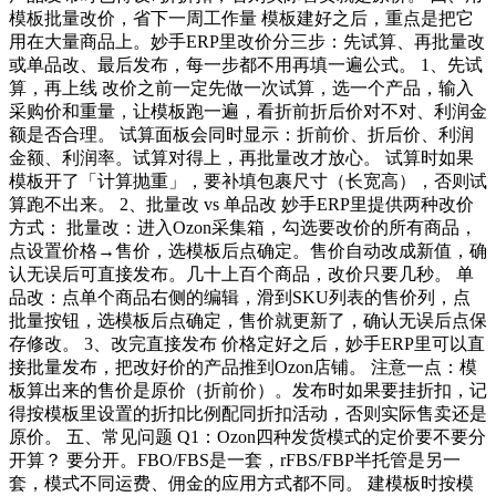
模板批量改价，省下一周工作量 模板建好之后，重点是把它
用在大量商品上。妙手ERP里改价分三步：先试算、再批量改
或单品改、最后发布，每一步都不用再填一遍公式。 1、先试
算，再上线 改价之前一定先做一次试算，选一个产品，输入
采购价和重量，让模板跑一遍，看折前折后价对不对、利润金
额是否合理。 试算面板会同时显示：折前价、折后价、利润
金额、利润率。试算对得上，再批量改才放心。 试算时如果
模板开了「计算抛重」，要补填包裹尺寸（长宽高），否则试
算跑不出来。 2、批量改 vs 单品改 妙手ERP里提供两种改价
方式： 批量改：进入Ozon采集箱，勾选要改价的所有商品，
点设置价格→售价，选模板后点确定。售价自动改成新值，确
认无误后可直接发布。几十上百个商品，改价只要几秒。 单
品改：点单个商品右侧的编辑，滑到SKU列表的售价列，点
批量按钮，选模板后点确定，售价就更新了，确认无误后点保
存修改。 3、改完直接发布 价格定好之后，妙手ERP里可以直
接批量发布，把改好价的产品推到Ozon店铺。 注意一点：模
板算出来的售价是原价（折前价）。发布时如果要挂折扣，记
得按模板里设置的折扣比例配同折扣活动，否则实际售卖还是
原价。 五、常见问题 Q1：Ozon四种发货模式的定价要不要分
开算？ 要分开。FBO/FBS是一套，rFBS/FBP半托管是另一
套，模式不同运费、佣金的应用方式都不同。 建模板时按模