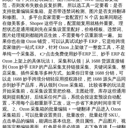
范，否则发布失败会反复折腾。 所以选工具一定要看：是否
支持批量编辑采集箱、是否带违禁词检测、图片是否支持翻译
和修图。 3、多平台卖家需要一套配置打 N 个店 如果同期还
在做美客多、Shopee 这些平台，配置能复用就格外重要。 理
想状态是通用规则先在采集设置里配好，价格模板、违禁词、
图片处理规则都能跨店生效，不需要每个店重新填一遍。 如
果你也在做 Ozon 铺货，可以认真试试妙手 ERP，它是给跨境
卖家做的一站式 ERP，针对 Ozon 上架做了一整套工具，不是
单纯一个采集器。 👉点击免费使用妙手ERP 三、妙手 ERP 在
Ozon 上架上的具体玩法 1、采集和认领｜从 1688 货源直接铺
到 Ozon 妙手 ERP 的产品采集支持链接采集、关键词采集、整
店采集、插件采集等多种方式。如果你日常做 1688 分销，可
以走 1688 妙手跨境分销轻应用授权路径，把 1688 源头产品同
步到妙手产品库，再认领到 Ozon 采集箱。 比较省事的玩法是
开始采集前，在采集设置里把价格、主图处理、库存这些通用
规则提前配好。后续采任何产品，系统会按这套预设自动配
置，不用每个品都重新手工改，这一步省下来的时间非常可
观。 2、Ozon 采集箱的批量编辑 + 一键翻译 产品进入 Ozon
采集箱后，可以批量设置类目、批量改价、批量处理 SKU。
点击单品的编辑，能调出基本信息、类目属性、产品图片、视
频等完整编辑界面，红色星号是必填项，右下角直接【一键翻