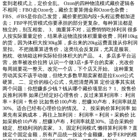
套到老模式上，定价全乱。 Ozon的四种物流模式藏价逻辑各
不相同：FBO走Ozon仓，藏价主要算佣金和Ozon仓杂费；
FBS、rFBS是你自己发货，藏价要把国内段+头程运费都加进
去； FBP半托管模式你要承担的部分更复杂。每种算法都是
独立的，别互相套。 3、抛重算不对，运费悄悄吃掉利润 很多
人按实际重量定价，结果承运物流按体积重量收费，同样10kg
的货，因为体积大按30kg算，多出来的20kg运费直接从你利润
里扣。 不把抛重算进售价，这类坑会反复踩，尤其是服装、
抱枕、收纳箱这种实际轻但体积大的产品。 4、多店多平台运
营，效率被改价拉胯 认识一个做3店+多平台的卖家，光改价
每周就要花一整天。改完一个店，下个店又开始。 这种重复
劳动其实不该手动做，但绝大多数早期卖家都是拉Excel公式
硬算。 二、定价的核心公式，先想清楚再算 定价这事其实就
两个问题：你想赚多少钱？钱从哪个藏价项里出？ 1、按售价
反推利润率 如果已经定好心理售价，反过来算利润率： 利润
率 = 利润 ÷ 售价 比如售价100卢布，想赚30卢布，利润率就是
30%。适合已经有心理价位的情况。 2、按采购价算利润率 如
果先有采购成本，再往上加利润： 利润率 = 利润 ÷ 采购价 比
如采购价10卢布，想赚3卢布，利润率就是30%。适合采购价
稳定、想稳利润的卖家。 3、固定利润模式 懒得算利润率？直
接定个固定金额，所有产品统一按这个金额赚。妙手ERP的模