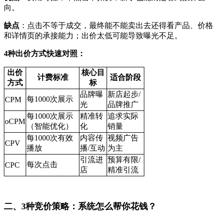
向。
缺点
：点击不等于成交，最终能不能卖出去还得看产品、价格
和详情页的承接能力；出价太低可能导致曝光不足。
4种出价方式快速对照：
出价
核心目
计费标准
适合阶段
方式
标
品牌曝
新店起步/
每1000次展示
CPM
光
品牌推广
每1000次展示
精准转
追求实际
oCPM
（智能优化）
化
销量
每1000次有效
内容传
视频广告
CPV
播放
播/互动
为主
引流进
预算有限/
每次点击
CPC
店
精准引流
二、3种竞价策略：系统怎么帮你花钱？