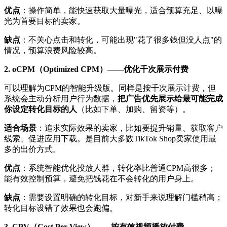
优点
：操作简单，能快速获取大量曝光，适合预算充足、以曝
光为首要目标的卖家。
缺点
：不关心点击和转化，可能出现"花了很多钱但没人点"的
情况，预算浪费风险较高。
2. oCPM（Optimized CPM）——优化千次展示付费
可以理解为CPM的智能升级版。同样是按千次展示计费，但
系统会主动分析用户行为数据，
把广告优先展示给最可能完成
你设定转化目标的人
（比如下单、加购、留资等）。
适合场景
：追求实际效果的卖家，比如要提升销量、获取客户
线索、促进应用下载。是目前大多数TikTok Shop卖家使用最
多的出价方式。
优点
：系统智能优化投放人群，转化率比普通CPM高很多；
能有效控制预算，避免把钱花在不会转化的用户身上。
缺点
：需要设置明确的转化目标，对新手来说理解门槛稍高；
转化目标设错了效果也会跑偏。
3. CPV（Cost Per View）——按有效视频播放付费