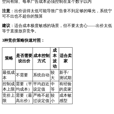
空间有限、每单广告成本必须控制在某个数字以内
注意
：出价设得太低可能导致广告拿不到足够的曝光，系统宁
可不出也不超你的预算
建议
：适合成本极度敏感的场景，但不要太贪心——出价太低
等于直接放弃竞争。
3种竞价策略快速对照：
成
是否需要
成本控制
本
适合卖
策略
设出价
方式
波
家
动
最低成
较
新手/
不需要
系统自动
本
大
测试期
控制成
需要（平
平均趋近
中
有经验
本上限
均成本）
设定值
等
的卖家
竞价上
需要（最
严格不超
较
成本敏
限
高出价）
过设定值
小
感型