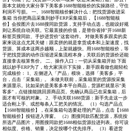
面本文就给大家分享下美客多1688智能核价的实操路径，守住
利润不亏损。 一、1688智能核价解决什么：把找货源收进采
集箱 当你把商品采集到妙手ERP采集箱后，【1688智能核
价】会按图片去1688搜同款货源，支持手动点选，也能设好规
则让系统自动关联。它最直接的价值，是替你省掉"开1688新
标签页搜同款、手抄进货价"这套动作。 对做美客多跟卖的卖
家来说这点尤其关键：跟卖拼的就是拿货成本和上架速度，找
货源、算成本这两步越顺，上架就越快。用1688智能核价，等
于把找货源的动作压缩进采集流程本身，关联后的货源价还能
直接拿去核算售价。 二、操作入口：一切从采集箱开始 下面
就以妙手ERP为了，给大家演示下实操，新手跟着做也能轻松
完成核价： 1、左侧进入「产品」模块，选择「美客多」平
台，点击「采集箱」。 未做关联前，采集箱里的货源按采集
来源显示。比如采的是美客多本平台商品，货源栏就显示"美
客多"，点链接能跳回原商品页。先确认商品已在采集箱，后
面才有可核的对象。 2、手动关联1688货源：新手先走这一步
适合刚上手、或想每条人工把关的情况。 （1）勾选产品点
【1688智能核价】，在采集箱勾选要处理的产品，点击【1688
智能核价】按钮进入弹窗。 （2）图搜同款匹配货源，系统按
所选产品图片，用图搜同款把1688相似货源拉进列表。你可设
相似度、价格、销量，决定按哪个优先排序。 （3）看进货