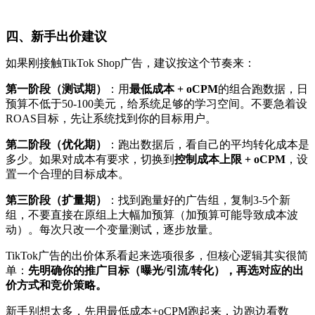
四、新手出价建议
如果刚接触TikTok Shop广告，建议按这个节奏来：
第一阶段（测试期）
：用
最低成本 + oCPM
的组合跑数据，日
预算不低于50-100美元，给系统足够的学习空间。不要急着设
ROAS目标，先让系统找到你的目标用户。
第二阶段（优化期）
：跑出数据后，看自己的平均转化成本是
多少。如果对成本有要求，切换到
控制成本上限 + oCPM
，设
置一个合理的目标成本。
第三阶段（扩量期）
：找到跑量好的广告组，复制3-5个新
组，不要直接在原组上大幅加预算（加预算可能导致成本波
动）。每次只改一个变量测试，逐步放量。
TikTok广告的出价体系看起来选项很多，但核心逻辑其实很简
单：
先明确你的推广目标（曝光/引流/转化），再选对应的出
价方式和竞价策略。
新手别想太多，先用最低成本+oCPM跑起来，边跑边看数