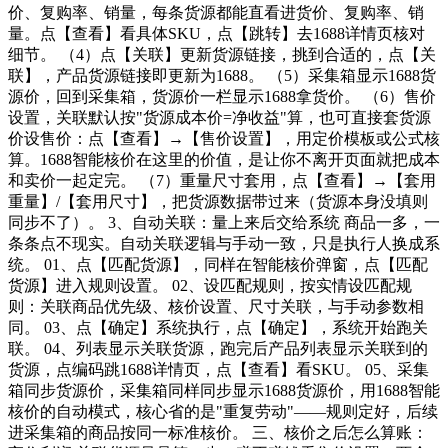
价、复购率、销量，每条货源都能直看进货价、复购率、销
量。点【查看】看具体SKU，点【跳转】去1688详情页核对
细节。 （4）点【关联】更新货源链接，挑到合适的，点【关
联】，产品货源链接即更新为1688。 （5）采集箱显示1688货
源价，回到采集箱，货源价一栏显示1688拿货价。 （6）售价
设置，关联默认按"货源成本价=净收益"算，也可直接套货源
价设售价：点【查看】→【售价设置】，用定价模板或公式核
算。1688智能核价在这里的价值，是让你不离开页面就把成本
和卖价一起定完。 （7）重量尺寸套用，点【查看】→【套用
重量】/【套用尺寸】，把货源数据带过来（货源本身没填则
同步不了）。 3、自动关联：量上来后交给系统 商品一多，一
条条点不现实。自动关联逻辑与手动一致，只是执行人换成系
统。 01、点【匹配货源】，同样在智能核价弹窗，点【匹配
货源】进入规则设置。 02、设匹配规则，按实情设匹配规
则：关联商品优先级、核价设置、尺寸关联，与手动参数相
同。 03、点【确定】系统执行，点【确定】，系统开始跑关
联。 04、列表显示关联货源，跑完后产品列表显示关联到的
货源，点编码跳1688详情页，点【查看】看SKU。 05、采集
箱同步货源价，采集箱同样同步显示1688货源价，用1688智能
核价的自动模式，核心省的是"重复劳动"——规则定好，后续
进采集箱的商品按同一标准核价。 三、核价之后怎么算账：