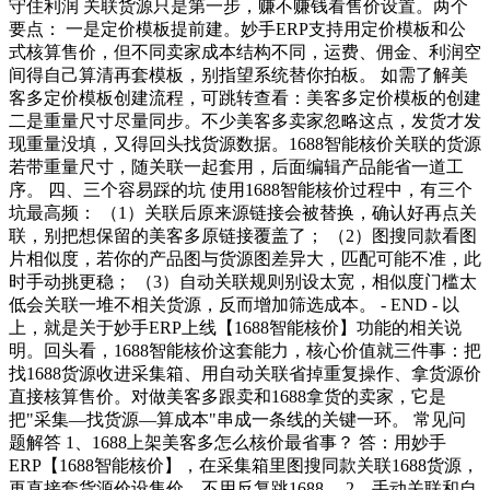
守住利润 关联货源只是第一步，赚不赚钱看售价设置。两个
要点： 一是定价模板提前建。妙手ERP支持用定价模板和公
式核算售价，但不同卖家成本结构不同，运费、佣金、利润空
间得自己算清再套模板，别指望系统替你拍板。 如需了解美
客多定价模板创建流程，可跳转查看：美客多定价模板的创建
二是重量尺寸尽量同步。不少美客多卖家忽略这点，发货才发
现重量没填，又得回头找货源数据。1688智能核价关联的货源
若带重量尺寸，随关联一起套用，后面编辑产品能省一道工
序。 四、三个容易踩的坑 使用1688智能核价过程中，有三个
坑最高频： （1）关联后原来源链接会被替换，确认好再点关
联，别把想保留的美客多原链接覆盖了； （2）图搜同款看图
片相似度，若你的产品图与货源图差异大，匹配可能不准，此
时手动挑更稳； （3）自动关联规则别设太宽，相似度门槛太
低会关联一堆不相关货源，反而增加筛选成本。 - END - 以
上，就是关于妙手ERP上线【1688智能核价】功能的相关说
明。回头看，1688智能核价这套能力，核心价值就三件事：把
找1688货源收进采集箱、用自动关联省掉重复操作、拿货源价
直接核算售价。对做美客多跟卖和1688拿货的卖家，它是
把"采集—找货源—算成本"串成一条线的关键一环。 常见问
题解答 1、1688上架美客多怎么核价最省事？ 答：用妙手
ERP【1688智能核价】，在采集箱里图搜同款关联1688货源，
再直接套货源价设售价，不用反复跳1688。 2、手动关联和自