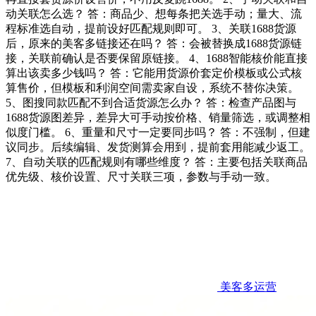
动关联怎么选？ 答：商品少、想每条把关选手动；量大、流
程标准选自动，提前设好匹配规则即可。 3、关联1688货源
后，原来的美客多链接还在吗？ 答：会被替换成1688货源链
接，关联前确认是否要保留原链接。 4、1688智能核价能直接
算出该卖多少钱吗？ 答：它能用货源价套定价模板或公式核
算售价，但模板和利润空间需卖家自设，系统不替你决策。
5、图搜同款匹配不到合适货源怎么办？ 答：检查产品图与
1688货源图差异，差异大可手动按价格、销量筛选，或调整相
似度门槛。 6、重量和尺寸一定要同步吗？ 答：不强制，但建
议同步。后续编辑、发货测算会用到，提前套用能减少返工。
7、自动关联的匹配规则有哪些维度？ 答：主要包括关联商品
优先级、核价设置、尺寸关联三项，参数与手动一致。
美客多运营