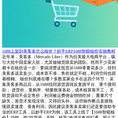
1688上架到美客多怎么核价？妙手ERP1688智能核价实操教程
近年来，美客多（Mercado Libre）作为拉美最大电商平台，吸
引大批中国卖家入驻，尤其做铺货跟卖的团队。然而不少卖家
都卡在核价这一步：要搞清楚这批货从1688拿要花多少、挂到
美客多该卖多少。成本算不准，售价就定不稳，利润空间也跟
着模糊。 核价到底难在哪？多数卖家会卡在这四个环节： 采
集美客多商品后，从1688找同源货源得反复跳平台、逐个搜同
款； 进货价、复购率、销量散落各处，成本核算靠手工； 关
联货源却不会定售价，利润被运费佣金悄悄吃掉； 重量尺寸
缺失，发货才发现没填、又得回头补。 这些操作断点直接拖
慢跟卖速度、蚕食利润。因此建议美客多卖家们还是要借助专
业的ERP工具，以妙手ERP为例，该工具上线了【1688智能核
价】功能，把"找货源—关联—核算"收进采集箱打通。那么下