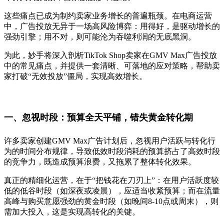
这些痛点已成为制约卖家业务增长的普遍瓶颈。在电商运营
中，广告投放无异于一场高风险博弈：用得好，是驱动增长的
强劲引擎；用不对，则可能沦为吞噬利润的无底黑洞。
为此，妙手将深入剖析TikTok Shop卖家在GMV Max广告投放
中的常见痛点，并提供一套清晰、可落地的应对策略，帮助卖
家打破“无效投放”僵局，实现高效增长。
一、忽视时段：
预算全天平铺，错失黄金转化期
许多卖家创建GMV Max广告计划后，忽视用户活跃与转化行
为的时间分布规律，导致低效时段消耗的预算挤占了高效时段
的竞争力，既造成预算浪费，又拖累了整体转化效果。
真正的精细化运营，在于“把钱花在刀刃上”：
在用户活跃度较
低的低谷时段（如深夜或凌晨），应适当收紧预算；而在流量
高峰与购买意愿强劲的黄金时段（如晚间8-10点或周末），则
需加大投入，这是实现高转化的关键。