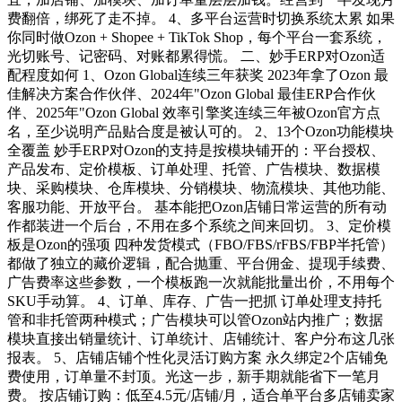
费翻倍，绑死了走不掉。 4、多平台运营时切换系统太累 如果
你同时做Ozon + Shopee + TikTok Shop，每个平台一套系统，
光切账号、记密码、对账都累得慌。 二、妙手ERP对Ozon适
配程度如何 1、Ozon Global连续三年获奖 2023年拿了Ozon 最
佳解决方案合作伙伴、2024年"Ozon Global 最佳ERP合作伙
伴、2025年"Ozon Global 效率引擎奖连续三年被Ozon官方点
名，至少说明产品贴合度是被认可的。 2、13个Ozon功能模块
全覆盖 妙手ERP对Ozon的支持是按模块铺开的：平台授权、
产品发布、定价模板、订单处理、托管、广告模块、数据模
块、采购模块、仓库模块、分销模块、物流模块、其他功能、
客服功能、开放平台。 基本能把Ozon店铺日常运营的所有动
作都装进一个后台，不用在多个系统之间来回切。 3、定价模
板是Ozon的强项 四种发货模式（FBO/FBS/rFBS/FBP半托管）
都做了独立的藏价逻辑，配合抛重、平台佣金、提现手续费、
广告费率这些参数，一个模板跑一次就能批量出价，不用每个
SKU手动算。 4、订单、库存、广告一把抓 订单处理支持托
管和非托管两种模式；广告模块可以管Ozon站内推广；数据
模块直接出销量统计、订单统计、店铺统计、客户分布这几张
报表。 5、店铺店铺个性化灵活订购方案 永久绑定2个店铺免
费使用，订单量不封顶。光这一步，新手期就能省下一笔月
费。 按店铺订购：低至4.5元/店铺/月，适合单平台多店铺卖家