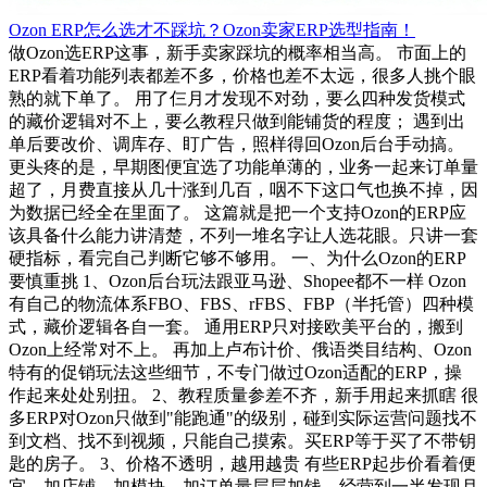
Ozon ERP怎么选才不踩坑？Ozon卖家ERP选型指南！
做Ozon选ERP这事，新手卖家踩坑的概率相当高。 市面上的
ERP看着功能列表都差不多，价格也差不太远，很多人挑个眼
熟的就下单了。 用了仨月才发现不对劲，要么四种发货模式
的藏价逻辑对不上，要么教程只做到能铺货的程度； 遇到出
单后要改价、调库存、盯广告，照样得回Ozon后台手动搞。
更头疼的是，早期图便宜选了功能单薄的，业务一起来订单量
超了，月费直接从几十涨到几百，咽不下这口气也换不掉，因
为数据已经全在里面了。 这篇就是把一个支持Ozon的ERP应
该具备什么能力讲清楚，不列一堆名字让人选花眼。只讲一套
硬指标，看完自己判断它够不够用。 一、为什么Ozon的ERP
要慎重挑 1、Ozon后台玩法跟亚马逊、Shopee都不一样 Ozon
有自己的物流体系FBO、FBS、rFBS、FBP（半托管）四种模
式，藏价逻辑各自一套。 通用ERP只对接欧美平台的，搬到
Ozon上经常对不上。 再加上卢布计价、俄语类目结构、Ozon
特有的促销玩法这些细节，不专门做过Ozon适配的ERP，操
作起来处处别扭。 2、教程质量参差不齐，新手用起来抓瞎 很
多ERP对Ozon只做到"能跑通"的级别，碰到实际运营问题找不
到文档、找不到视频，只能自己摸索。买ERP等于买了不带钥
匙的房子。 3、价格不透明，越用越贵 有些ERP起步价看着便
宜，加店铺、加模块、加订单量层层加钱。经营到一半发现月