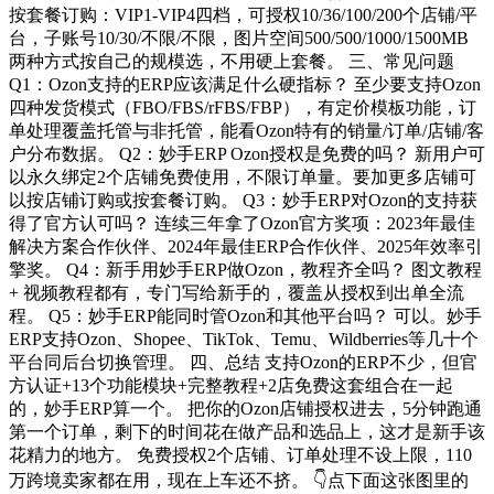
按套餐订购：VIP1-VIP4四档，可授权10/36/100/200个店铺/平
台，子账号10/30/不限/不限，图片空间500/500/1000/1500MB
两种方式按自己的规模选，不用硬上套餐。 三、常见问题
Q1：Ozon支持的ERP应该满足什么硬指标？ 至少要支持Ozon
四种发货模式（FBO/FBS/rFBS/FBP），有定价模板功能，订
单处理覆盖托管与非托管，能看Ozon特有的销量/订单/店铺/客
户分布数据。 Q2：妙手ERP Ozon授权是免费的吗？ 新用户可
以永久绑定2个店铺免费使用，不限订单量。要加更多店铺可
以按店铺订购或按套餐订购。 Q3：妙手ERP对Ozon的支持获
得了官方认可吗？ 连续三年拿了Ozon官方奖项：2023年最佳
解决方案合作伙伴、2024年最佳ERP合作伙伴、2025年效率引
擎奖。 Q4：新手用妙手ERP做Ozon，教程齐全吗？ 图文教程
+ 视频教程都有，专门写给新手的，覆盖从授权到出单全流
程。 Q5：妙手ERP能同时管Ozon和其他平台吗？ 可以。妙手
ERP支持Ozon、Shopee、TikTok、Temu、Wildberries等几十个
平台同后台切换管理。 四、总结 支持Ozon的ERP不少，但官
方认证+13个功能模块+完整教程+2店免费这套组合在一起
的，妙手ERP算一个。 把你的Ozon店铺授权进去，5分钟跑通
第一个订单，剩下的时间花在做产品和选品上，这才是新手该
花精力的地方。 免费授权2个店铺、订单处理不设上限，110
万跨境卖家都在用，现在上车还不挤。 👇点下面这张图里的