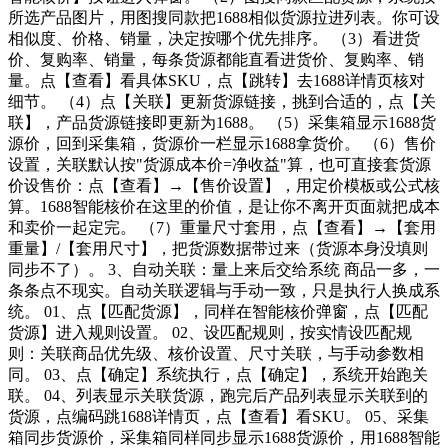
所选产品图片，用图搜同款把1688相似货源拉进列表。你可设
相似度、价格、销量，决定按哪个优先排序。 （3）看进货
价、复购率、销量，每条货源都能直看进货价、复购率、销
量。点【查看】看具体SKU，点【跳转】去1688详情页核对
细节。 （4）点【关联】更新货源链接，挑到合适的，点【关
联】，产品货源链接即更新为1688。 （5）采集箱显示1688货
源价，回到采集箱，货源价一栏显示1688拿货价。 （6）售价
设置，关联默认按"货源成本价=净收益"算，也可直接套货源
价设售价：点【查看】→【售价设置】，用定价模板或公式核
算。1688智能核价在这里的价值，是让你不离开页面就把成本
和卖价一起定完。 （7）重量尺寸套用，点【查看】→【套用
重量】/【套用尺寸】，把货源数据带过来（货源本身没填则
同步不了）。 3、自动关联：量上来后交给系统 商品一多，一
条条点不现实。自动关联逻辑与手动一致，只是执行人换成系
统。 01、点【匹配货源】，同样在智能核价弹窗，点【匹配
货源】进入规则设置。 02、设匹配规则，按实情设匹配规
则：关联商品优先级、核价设置、尺寸关联，与手动参数相
同。 03、点【确定】系统执行，点【确定】，系统开始跑关
联。 04、列表显示关联货源，跑完后产品列表显示关联到的
货源，点编码跳1688详情页，点【查看】看SKU。 05、采集
箱同步货源价，采集箱同样同步显示1688货源价，用1688智能