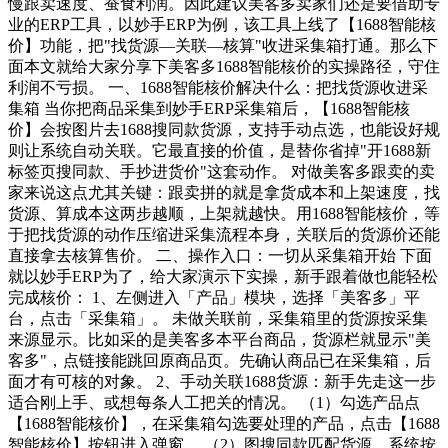
慢跟卖速度、蚕食利润。因此建议美客多卖家们还是要借助专
业的ERP工具，以妙手ERP为例，该工具上线了【1688智能核
价】功能，把"找货源—关联—核算"收进采集箱打通。那么下
面本文就给大家分享下美客多1688智能核价的实操路径，守住
利润不亏损。 一、1688智能核价解决什么：把找货源收进采
集箱 当你把商品采集到妙手ERP采集箱后，【1688智能核
价】会按图片去1688搜同款货源，支持手动点选，也能设好规
则让系统自动关联。它最直接的价值，是替你省掉"开1688新
标签页搜同款、手抄进货价"这套动作。 对做美客多跟卖的卖
家来说这点尤其关键：跟卖拼的就是拿货成本和上架速度，找
货源、算成本这两步越顺，上架就越快。用1688智能核价，等
于把找货源的动作压缩进采集流程本身，关联后的货源价还能
直接拿去核算售价。 二、操作入口：一切从采集箱开始 下面
就以妙手ERP为了，给大家演示下实操，新手跟着做也能轻松
完成核价： 1、左侧进入「产品」模块，选择「美客多」平
台，点击「采集箱」。 未做关联前，采集箱里的货源按采集
来源显示。比如采的是美客多本平台商品，货源栏就显示"美
客多"，点链接能跳回原商品页。先确认商品已在采集箱，后
面才有可核的对象。 2、手动关联1688货源：新手先走这一步
适合刚上手、或想每条人工把关的情况。 （1）勾选产品点
【1688智能核价】，在采集箱勾选要处理的产品，点击【1688
智能核价】按钮进入弹窗。 （2）图搜同款匹配货源，系统按