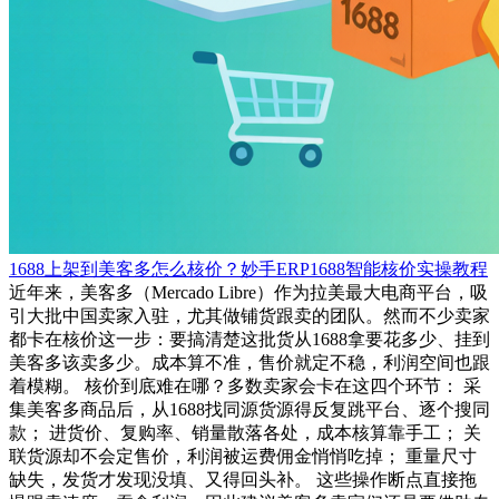
1688上架到美客多怎么核价？妙手ERP1688智能核价实操教程
近年来，美客多（Mercado Libre）作为拉美最大电商平台，吸
引大批中国卖家入驻，尤其做铺货跟卖的团队。然而不少卖家
都卡在核价这一步：要搞清楚这批货从1688拿要花多少、挂到
美客多该卖多少。成本算不准，售价就定不稳，利润空间也跟
着模糊。 核价到底难在哪？多数卖家会卡在这四个环节： 采
集美客多商品后，从1688找同源货源得反复跳平台、逐个搜同
款； 进货价、复购率、销量散落各处，成本核算靠手工； 关
联货源却不会定售价，利润被运费佣金悄悄吃掉； 重量尺寸
缺失，发货才发现没填、又得回头补。 这些操作断点直接拖