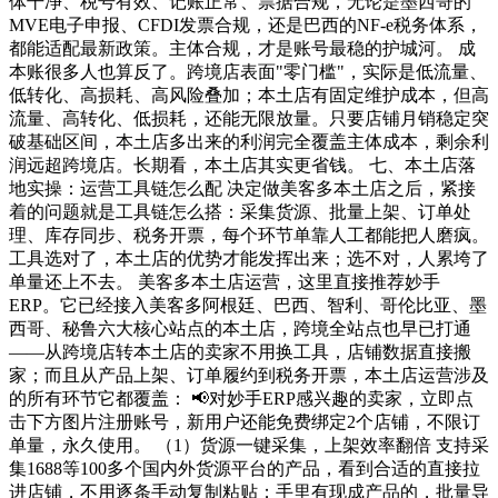
体干净、税号有效、记账正常、票据合规，无论是墨西哥的
MVE电子申报、CFDI发票合规，还是巴西的NF-e税务体系，
都能适配最新政策。主体合规，才是账号最稳的护城河。 成
本账很多人也算反了。跨境店表面"零门槛"，实际是低流量、
低转化、高损耗、高风险叠加；本土店有固定维护成本，但高
流量、高转化、低损耗，还能无限放量。只要店铺月销稳定突
破基础区间，本土店多出来的利润完全覆盖主体成本，剩余利
润远超跨境店。长期看，本土店其实更省钱。 七、本土店落
地实操：运营工具链怎么配 决定做美客多本土店之后，紧接
着的问题就是工具链怎么搭：采集货源、批量上架、订单处
理、库存同步、税务开票，每个环节单靠人工都能把人磨疯。
工具选对了，本土店的优势才能发挥出来；选不对，人累垮了
单量还上不去。 美客多本土店运营，这里直接推荐妙手
ERP。它已经接入美客多阿根廷、巴西、智利、哥伦比亚、墨
西哥、秘鲁六大核心站点的本土店，跨境全站点也早已打通
——从跨境店转本土店的卖家不用换工具，店铺数据直接搬
家；而且从产品上架、订单履约到税务开票，本土店运营涉及
的所有环节它都覆盖： 📢对妙手ERP感兴趣的卖家，立即点
击下方图片注册账号，新用户还能免费绑定2个店铺，不限订
单量，永久使用。 （1）货源一键采集，上架效率翻倍 支持采
集1688等100多个国内外货源平台的产品，看到合适的直接拉
进店铺，不用逐条手动复制粘贴；手里有现成产品的，批量导