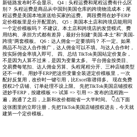
新链路发布时不会显示。 Q4：头程运费和尾程运费有什么区
别？ 头程运费是商品从中国到美国仓库的跨境物流成本；尾
程运费是美国本地派送给买家的运费。 两段费用在妙手ERP
定价模板里是分开配置的。 Q5：美国本土店和跨境店能用同
一个定价模板吗？ 不建议。本土店和跨境店的发货模式、费
用结构、承担方式都有差异，最好分别建"美国-本土"和"美国-
跨境"两套模板。 Q6：达人佣金一定要填吗？ 不一定。如果
商品不与达人合作推广，达人佣金可以不填。与达人合作时，
按实际佣金率填入即可。 四、总结 TikTok美国站定价复杂，
不是因为人算不过来，是因为变量太多。 平台佣金按类目、
交易费每笔扣、达人佣金另算、头程尾程分开、三种店铺类型
还不一样。 用妙手ERP把这些变量全装进定价模板里，一次
配好反复用，改价时一键引用，比Excel靠谱得多。 现在免费
授权2个店铺、订单处理不设上限。 先把TikTok美国店铺授权
进妙手ERP，按建模板 => 试算 => 引用 => 发布的流程跑一
遍，跑通了之后，上新和改价都能省一大半时间。 👇点下面
这张图里的立即注册，先把TikTok美国店铺授权进去，今天就
建第一个定价模板。