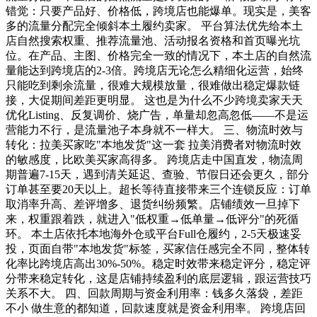
错觉：只要产品好、价格低，跨境店也能爆单。现实是，美客
多的流量分配完全倾斜本土履约卖家。 平台算法优先给本土
店自然搜索权重、推荐流量池、活动报名资格和首页曝光坑
位。在产品、主图、价格完全一致的情况下，本土店的自然流
量能达到跨境店的2-3倍。跨境店无论怎么精细化运营，始终
只能吃到剩余流量，很难大规模放量，很难做出稳定爆款链
接，大促期间差距更明显。 这也是为什么不少跨境卖家天天
优化Listing、反复调价、烧广告，单量却忽高忽低——不是运
营能力不行，是流量池子本身就不一样大。 三、物流时效与
转化：拉美买家吃"本地发货"这一套 拉美消费者对物流时效
的敏感度，比欧美买家高得多。 跨境店走中国直发，物流周
期普遍7-15天，遇到清关延迟、查验、节假日还会更久，部分
订单甚至要20天以上。超长等待直接带来三个连锁反应：订单
取消率升高、差评增多、退货纠纷频繁。店铺绩效一旦掉下
来，权重跟着跌，就进入"低权重→低单量→低评分"的死循
环。 本土店依托本地海外仓或平台Full仓履约，2-5天极速妥
投，页面自带"本地发货"标签，买家信任感完全不同，整体转
化率比跨境店高出30%-50%。稳定时效带来稳定评分，稳定评
分带来稳定转化，这是店铺持续盈利的底层逻辑，跟运营技巧
关系不大。 四、回款周期与资金利用率：钱多久落袋，差距
不小 做生意的都知道，回款速度就是资金利用率。 跨境店回