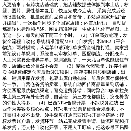
入更省事；有跨境店基础的，把店铺数据整体搬到本土店，标
题、图片、属性基本复用，快速完成冷启动。 采集完成后还
能批量优化：批量设置商品类目和售价，多站点卖家开启"合
并编辑"，一次操作同步多个国家店铺；内置AI能力，自动提
炼高转化标题和描述、图文精准翻译、生成本地化产品图。上
架这一步，每天能省下两三个小时。 （2）订单高效处理，发
货全流程自动化 系统精准适配ME1（自发货）和ME2（平台
物流）两种模式，从运单申请到打单发货全链路打通。卖家提
前预设订单规则，系统自动审核订单、匹配物流、分配仓库，
人工只需要处理异常单。规则跑顺了，一天几百单也能稳住节
奏，店铺绩效分自然不会差。 （3）精准仓储管理，库存不超
卖 创建或绑定仓库后做SKU映射，库存实时同步到店铺，出
单一键调用库存发货、包裹出库自动扣减，前后台库存保持实
时一致。自营仓备货的卖家，系统自动回传商品重量到店铺，
方便匹配最优物流渠道，避免运费算错；同时聚合50多家拉美
本土第三方海外仓资源，自营仓、第三方仓都能接，换仓补货
的弹性大得多。 （4）巴西NF-e合规开票，不踩税务红线 巴
西作为美客多核心站点，NF-e电子发票是硬性合规要求，不
开票根本发不出货。妙手深度打通巴西NF-e开票全链路：授
权发票账户后，发货环节一站式完成发票申请、物流匹配和打
单发货，还支持自动化开票，不用人工盯单，把这条最容易踩