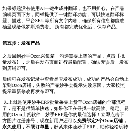
如果标题没有使用
AI一键生成并翻译，也不用担心。在产品
编辑页面下方，同样提供了一键翻译功能，可以快速翻译标
题、描述、平台SKU等所有文字内容，确保所有信息都能准
确呈现给俄罗斯消费者。
所有都完成优化后，保存产品。
第五步：发布产品
之后回到妙手
Ozon
采集箱，勾选需要上架的产品，点击【批
量发布】，之后在发布页面进行最后配置，确认无误后，发布
到店铺即可。
后续可在发布记录中查看是否发布成功，成功的产品会自动上
架到
Ozon
店铺，失败的产品妙手会提示失败原因，大家按照
提示重新修改再发布即可。
以上就是使用妙手
ERP批量采集上货至Ozon店铺的全部流程
了，是不是很简单快速，
如果你正在寻找一款高效、稳定、易
用的
Ozon
上货软件，妙手
ERP是你的最佳选择！
立即
点击下
方图片注册账号，现在新用户还可以
免费绑定
2个Ozon店铺，
永久使用，不限订单量，
赶紧来体验妙手ERP，助你
轻松玩转