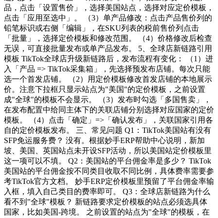
品，点击「设置售价」，选择美国站点，选择对应定价模板，
点击「应用至选中」。 （3）单产品修改：点击产品售价列的
铅笔标识或右侧「编辑」，在SKU列表的税前售价列点击
「批量」，选择定价模板和修改范围。 （4）价格修改后检查
无误，可直接批量发布或单产品发布。 5、全球店新链路引用
模板 TikTok全球店升级新链路后，发布流程有变化： （1）进
入「产品 => TikTok采集箱」，先选择预发布店铺。每次只能
选一个首发店铺。 （2）用定价模板修改首发店铺的本地展示
价。注意下拉框只显示站点为"美国"的定价模板，之前设置
成"全球"的模板不会显示。 （3）发布时勾选「多国售卖」，
在发布配置中给同主体下的关联店铺分别选择对应国家的定价
模板。 （4）点击「确定」=>「确认发布」，关联国家引用各
自的定价模板发布。 三、常见问题 Q1：TikTok美国站有没有
SFP免运服务费？ 没有。根据妙手ERP帮助中心说明，新加
坡、美国、英国站点未开设SFP活动，所以美国站定价模板里
这一项可以不填。 Q2：美国站的平台佣金率是多少？ TikTok
美国站的平台佣金按不同类目收取不同比例，具体费率需要参
考TikTok官方文档。 妙手ERP定价模板里预留了平台佣金率输
入框，填入自己类目的费率即可。 Q3：全球店新链路为什么
看不到"全球"模板？ 新链路要求定价模板的站点必须选具体
国家，比如美国-跨境。 之前设置的站点为"全球"的模板，在