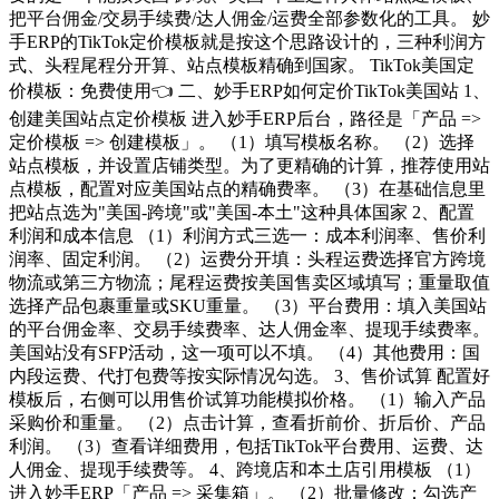
把平台佣金/交易手续费/达人佣金/运费全部参数化的工具。 妙
手ERP的TikTok定价模板就是按这个思路设计的，三种利润方
式、头程尾程分开算、站点模板精确到国家。 TikTok美国定
价模板：免费使用👈 二、妙手ERP如何定价TikTok美国站 1、
创建美国站点定价模板 进入妙手ERP后台，路径是「产品 =>
定价模板 => 创建模板」。 （1）填写模板名称。 （2）选择
站点模板，并设置店铺类型。为了更精确的计算，推荐使用站
点模板，配置对应美国站点的精确费率。 （3）在基础信息里
把站点选为"美国-跨境"或"美国-本土"这种具体国家 2、配置
利润和成本信息 （1）利润方式三选一：成本利润率、售价利
润率、固定利润。 （2）运费分开填：头程运费选择官方跨境
物流或第三方物流；尾程运费按美国售卖区域填写；重量取值
选择产品包裹重量或SKU重量。 （3）平台费用：填入美国站
的平台佣金率、交易手续费率、达人佣金率、提现手续费率。
美国站没有SFP活动，这一项可以不填。 （4）其他费用：国
内段运费、代打包费等按实际情况勾选。 3、售价试算 配置好
模板后，右侧可以用售价试算功能模拟价格。 （1）输入产品
采购价和重量。 （2）点击计算，查看折前价、折后价、产品
利润。 （3）查看详细费用，包括TikTok平台费用、运费、达
人佣金、提现手续费等。 4、跨境店和本土店引用模板 （1）
进入妙手ERP「产品 => 采集箱」。 （2）批量修改：勾选产