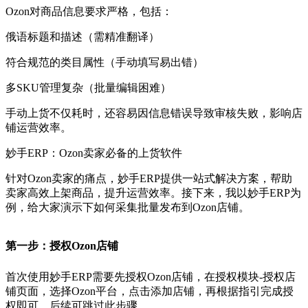
Ozon
对商品信息要求严格，包括：
俄语标题和描述（需精准翻译）
符合规范的类目属性（手动填写易出错）
多
SKU管理复杂（批量编辑困难）
手动上货不仅耗时，还容易因信息错误导致审核失败，影响店
铺运营效率。
妙手
ERP：
Ozon
卖家必备的上货
软件
针对
Ozon
卖家的痛点，妙手
ERP提供一站式解决方案，帮助
卖家高效上架商品，提升运营效率。
接下来，我以妙手
ERP为
例，给大家演示下如何
采集批量
发布到
Ozon
店铺。
第一步：授权
Ozon
店铺
首次使用妙手
ERP需要先授权
Ozon
店铺，在授权模块
-授权店
铺页面，选择
Ozon
平台，点击添加店铺，再根据指引完成授
权即可，后续可跳过此步骤。