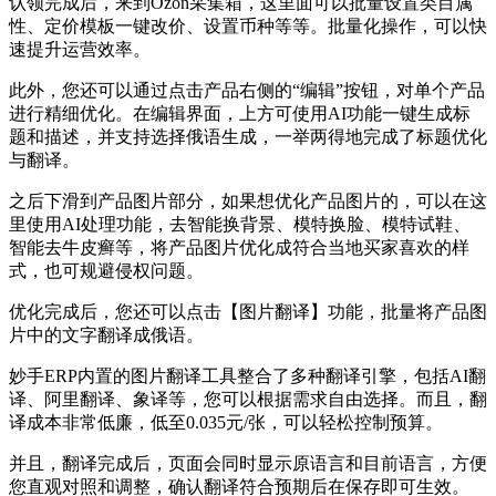
认领完成后，来到
Ozon
采集箱，这里面可以批量设置类目属
性、定价模板一键改价、设置币种等等。批量化操作，可以快
速提升运营效率。
此外，您还可以通过点击产品右侧的
“编辑”按钮，对单个产品
进行精细优化。在编辑界面，上方可使用AI功能一键生成标
题和描述，并支持选择俄语生成，一举两得地完成了标题优化
与翻译。
之后下滑到产品图片部分，如果想优化产品图片的，可以在这
里使用
AI处理功能，去智能换背景、模特换脸、模特试鞋、
智能去牛皮癣等，将产品图片优化成符合当地买家喜欢的样
式，也可规避侵权问题。
优化完成后，您还可以点击【图片翻译】功能，批量将产品图
片中的文字翻译成俄语。
妙手
ERP内置的图片翻译工具整合了多种翻译引擎，包括AI翻
译、阿里翻译、象译等，您可以根据需求自由选择。而且，翻
译成本非常低廉，低至0.035元/张，可以轻松控制预算。
并且，翻译完成后，页面会同时显示原语言和目前语言，方便
您直观对照和调整，确认翻译符合预期后在保存即可生效。