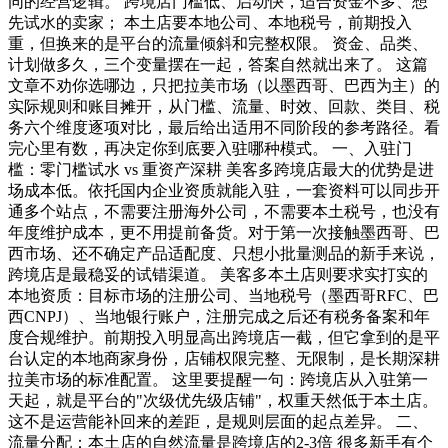
同的经营逻辑。 跨境店门槛低、启动快，适合资金不多、想
先试水的卖家； 本土店要本地公司、本地税号，前期投入
重，但换来的是平台的流量倾斜和完整权限。 资金、品类、
计划做多久，三个变量摆在一起，答案自然就出来了。 这篇
文章不劝你选哪边，只把拉美市场（以墨西哥、巴西为主）的
实际规则和账目摊开，从门槛、流量、时效、回款、类目、税
务六个维度逐项对比，最后给出适用不同阶段的参考路径。看
完心里有数，再决定你到底要入驻哪种模式。 一、入驻门
槛：零门槛试水 vs 重资产深耕 美客多跨境店最大的优势是进
场成本低。依托国内企业资质就能入驻，一套资料可以同步开
通多个站点，不需要注册海外公司，不需要本土税号，也没有
年度维护成本，更不用提前备货。对于第一次接触墨西哥、巴
西市场、还不确定产品适配度、只想小批量测品的新手来说，
跨境店是最稳妥的试错渠道。 美客多本土店则要求实打实的
本地资质：目标市场的注册公司、当地税号（墨西哥RFC、巴
西CNPJ）、当地银行账户，注册完成之后还有税务备案和年
度合规维护。前期投入明显高出跨境店一截，但它拿到的是平
台认定的本地商家身份，店铺权限完整、无限制，是长期深耕
拉美市场的标准配置。 这里要提醒一句：跨境店从入驻第一
天起，就是平台的"次级优先级店铺"，权重天然低于本土店。
这不是运营能补回来的差距，是规则层面的起点差异。 二、
流量分配：本土店的自然流量是跨境店的2-3倍 很多新手有个