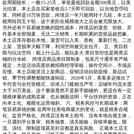
款周期较长，一般15-25天，单笔最低回款金额500美元，以美
元结算。本土店在买家签收后2-7天即可回款，以当地货币结
算。同样是10万块货款，跨境店一年只能周转十几轮，本土店
能周转四五十轮，这个差距在规模做大之后会被无限放大。
另外还有个容易被忽略的隐性成本：跨境店的退货、拒收、弃
件基本全部报废，无法二次销售，长期积累的货损远超想象。
本土店库存都在本地，退货可以入库、质检、重新打包、二次
上架，货损率大幅下降，利润空间被完全拉开。 五、类目权
限与玩法空间：能上什么品，能玩多大 类目管控也是两类店
铺的分水岭。 跨境店商品类目限制多，包装尺寸通常有严格
规定，大促活动高度依赖招商经理审核，操作空间小，市场反
应慢。本土店能灵活上架商品，促销活动自助提报，新品试
错、季节性调整都能快速响应。 2026年3月，美客多还推出了
半托管与全托管模式，但准入门槛相当严苛：店铺年均流水需
大于30万美金。这个量级显然不是新手能碰的，更适合有一定
规模体量的成熟卖家，也从侧面说明：平台扶持的资源，正在
向本土化、规模化运营倾斜。 六、税务风控与长期成本：两
笔容易算错的账 近两年拉美电商最大的变化，就是税务合规
化、监管严格化。跨境店没有本土税号、没有本地合规主体，
一旦遇到平台复审、税务抽查、清关核验，容错率极低，限
流、冻结、限制提现甚至封店都是真实风险。 正规本土店主