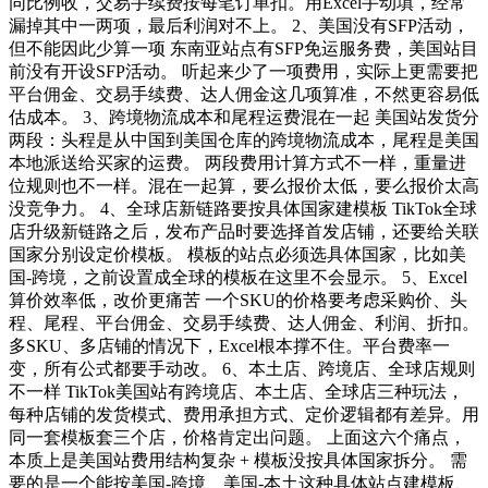
同比例收，交易手续费按每笔订单扣。用Excel手动填，经常
漏掉其中一两项，最后利润对不上。 2、美国没有SFP活动，
但不能因此少算一项 东南亚站点有SFP免运服务费，美国站目
前没有开设SFP活动。 听起来少了一项费用，实际上更需要把
平台佣金、交易手续费、达人佣金这几项算准，不然更容易低
估成本。 3、跨境物流成本和尾程运费混在一起 美国站发货分
两段：头程是从中国到美国仓库的跨境物流成本，尾程是美国
本地派送给买家的运费。 两段费用计算方式不一样，重量进
位规则也不一样。混在一起算，要么报价太低，要么报价太高
没竞争力。 4、全球店新链路要按具体国家建模板 TikTok全球
店升级新链路之后，发布产品时要选择首发店铺，还要给关联
国家分别设定价模板。 模板的站点必须选具体国家，比如美
国-跨境，之前设置成全球的模板在这里不会显示。 5、Excel
算价效率低，改价更痛苦 一个SKU的价格要考虑采购价、头
程、尾程、平台佣金、交易手续费、达人佣金、利润、折扣。
多SKU、多店铺的情况下，Excel根本撑不住。平台费率一
变，所有公式都要手动改。 6、本土店、跨境店、全球店规则
不一样 TikTok美国站有跨境店、本土店、全球店三种玩法，
每种店铺的发货模式、费用承担方式、定价逻辑都有差异。用
同一套模板套三个店，价格肯定出问题。 上面这六个痛点，
本质上是美国站费用结构复杂 + 模板没按具体国家拆分。 需
要的是一个能按美国-跨境、美国-本土这种具体站点建模板、