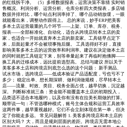
的红线拆干净。 （5）多维数据报表，运营决策不靠猜 实时销
售概况、利润分析、运营分析、仓库分析四大类报表，多店铺
数据并排对比，哪个站点利润率掉了、哪个品动销放缓，一眼
就能看出来，调整动作跟得上。 总的来说，妙手ERP把美客
多本土店运营最重的几个环节——上架、订单、库存、税务、
报表——全部标准化、自动化，适合从跨境店转本土店的卖
家，也适合一开始就直奔本土店的新卖家。工具链早点定下
来，后面起量才不会被琐事拖后腿。 工具选得好不好，直接
影响美客多本土店的运营效率和利润率。建议在决定做本土店
的同时就把工具链定下来，别等单量起来了再临时抱佛脚——
换工具的迁移成本，远比提前选型高。 总结与建议 所以关于
美客多本土店和跨境店到底怎么选的这个问题： 新手测品、
试水市场，选跨境店——低成本验证产品适配度，亏也亏不了
多少； 稳定出单、想长期深耕、做利润做规模，尽早转本土
店——流量、时效、类目、税务全面占优，越早切换，沉淀越
深。 判断标准就三条：资金能不能覆盖本土店的初期投入，
品类适不适合本地履约，以及你有没有在拉美长期做的打算。
顺带说一句：不管选哪种模式，账号主体合规和运营工具效率
这两件事，越早重视越好。它们不会立刻体现在第一单，但决
定了你能走多远。 常见问题解答 1. 美客多跨境店和本土店的
区别大吗？ 大，而且是规则层面的差距。跨境店无需本地公