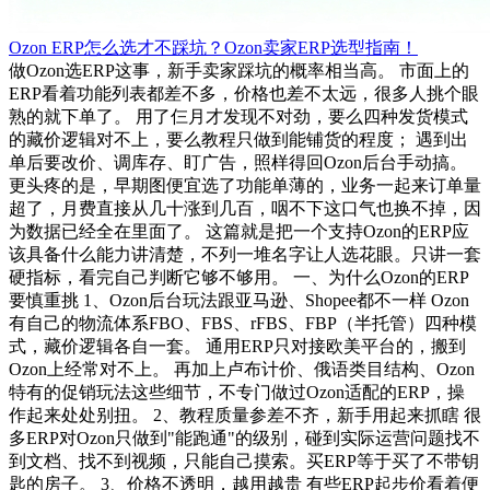
Ozon ERP怎么选才不踩坑？Ozon卖家ERP选型指南！
做Ozon选ERP这事，新手卖家踩坑的概率相当高。 市面上的
ERP看着功能列表都差不多，价格也差不太远，很多人挑个眼
熟的就下单了。 用了仨月才发现不对劲，要么四种发货模式
的藏价逻辑对不上，要么教程只做到能铺货的程度； 遇到出
单后要改价、调库存、盯广告，照样得回Ozon后台手动搞。
更头疼的是，早期图便宜选了功能单薄的，业务一起来订单量
超了，月费直接从几十涨到几百，咽不下这口气也换不掉，因
为数据已经全在里面了。 这篇就是把一个支持Ozon的ERP应
该具备什么能力讲清楚，不列一堆名字让人选花眼。只讲一套
硬指标，看完自己判断它够不够用。 一、为什么Ozon的ERP
要慎重挑 1、Ozon后台玩法跟亚马逊、Shopee都不一样 Ozon
有自己的物流体系FBO、FBS、rFBS、FBP（半托管）四种模
式，藏价逻辑各自一套。 通用ERP只对接欧美平台的，搬到
Ozon上经常对不上。 再加上卢布计价、俄语类目结构、Ozon
特有的促销玩法这些细节，不专门做过Ozon适配的ERP，操
作起来处处别扭。 2、教程质量参差不齐，新手用起来抓瞎 很
多ERP对Ozon只做到"能跑通"的级别，碰到实际运营问题找不
到文档、找不到视频，只能自己摸索。买ERP等于买了不带钥
匙的房子。 3、价格不透明，越用越贵 有些ERP起步价看着便