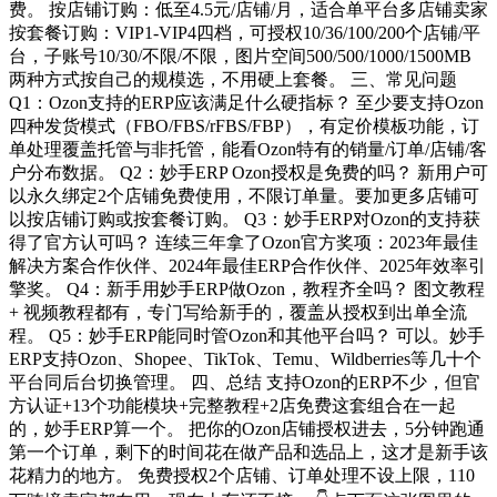
费。 按店铺订购：低至4.5元/店铺/月，适合单平台多店铺卖家
按套餐订购：VIP1-VIP4四档，可授权10/36/100/200个店铺/平
台，子账号10/30/不限/不限，图片空间500/500/1000/1500MB
两种方式按自己的规模选，不用硬上套餐。 三、常见问题
Q1：Ozon支持的ERP应该满足什么硬指标？ 至少要支持Ozon
四种发货模式（FBO/FBS/rFBS/FBP），有定价模板功能，订
单处理覆盖托管与非托管，能看Ozon特有的销量/订单/店铺/客
户分布数据。 Q2：妙手ERP Ozon授权是免费的吗？ 新用户可
以永久绑定2个店铺免费使用，不限订单量。要加更多店铺可
以按店铺订购或按套餐订购。 Q3：妙手ERP对Ozon的支持获
得了官方认可吗？ 连续三年拿了Ozon官方奖项：2023年最佳
解决方案合作伙伴、2024年最佳ERP合作伙伴、2025年效率引
擎奖。 Q4：新手用妙手ERP做Ozon，教程齐全吗？ 图文教程
+ 视频教程都有，专门写给新手的，覆盖从授权到出单全流
程。 Q5：妙手ERP能同时管Ozon和其他平台吗？ 可以。妙手
ERP支持Ozon、Shopee、TikTok、Temu、Wildberries等几十个
平台同后台切换管理。 四、总结 支持Ozon的ERP不少，但官
方认证+13个功能模块+完整教程+2店免费这套组合在一起
的，妙手ERP算一个。 把你的Ozon店铺授权进去，5分钟跑通
第一个订单，剩下的时间花在做产品和选品上，这才是新手该
花精力的地方。 免费授权2个店铺、订单处理不设上限，110