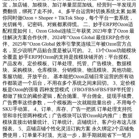
宜，加店铺、加模块、加订单量层层加钱。经营到一半发现月
费翻倍，绑死了走不掉。 4、多平台运营时切换系统太累 如果
你同时做Ozon + Shopee + TikTok Shop，每个平台一套系统，
光切账号、记密码、对账都累得慌。 二、妙手ERP对Ozon适
配程度如何 1、Ozon Global连续三年获奖 2023年拿了Ozon 最
佳解决方案合作伙伴、2024年"Ozon Global 最佳ERP合作伙
伴、2025年"Ozon Global 效率引擎奖连续三年被Ozon官方点
名，至少说明产品贴合度是被认可的。 2、13个Ozon功能模块
全覆盖 妙手ERP对Ozon的支持是按模块铺开的：平台授权、
产品发布、定价模板、订单处理、托管、广告模块、数据模
块、采购模块、仓库模块、分销模块、物流模块、其他功能、
客服功能、开放平台。 基本能把Ozon店铺日常运营的所有动
作都装进一个后台，不用在多个系统之间来回切。 3、定价模
板是Ozon的强项 四种发货模式（FBO/FBS/rFBS/FBP半托管）
都做了独立的藏价逻辑，配合抛重、平台佣金、提现手续费、
广告费率这些参数，一个模板跑一次就能批量出价，不用每个
SKU手动算。 4、订单、库存、广告一把抓 订单处理支持托
管和非托管两种模式；广告模块可以管Ozon站内推广；数据
模块直接出销量统计、订单统计、店铺统计、客户分布这几张
报表。 5、店铺店铺个性化灵活订购方案 永久绑定2个店铺免
费使用，订单量不封顶。光这一步，新手期就能省下一笔月