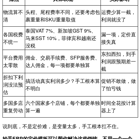
物流算不
头程、尾程费率不同，还要考虑包
运费少算一截，
清
裹重量和SKU重量取值
利润就没了
泰国VAT 7%、新加坡GST 9%、
各国税费
漏一项，定价直
马来SST 10%，菲律宾和越南还
不统一
接失真
没税
东扣西扣，到手
平台费用
佣金、交易手续费、SFP服务费、
利润跟预期差一
太零散
达人佣金，每一项都要单独算
截
折扣下利
搞活动真实利润多少？手工根本算
促销不敢做，做
润没法预
不明白
了怕亏钱
估
多国多店
六个国家多个店铺，每个都要单独
时间全花按计算
重复劳动
算一遍
器上了
说到底，不是定价难，是变量太多，手工根本扛不住。
妙手ERP的定价模板可以帮你解决这些烦恼，不用一个一个