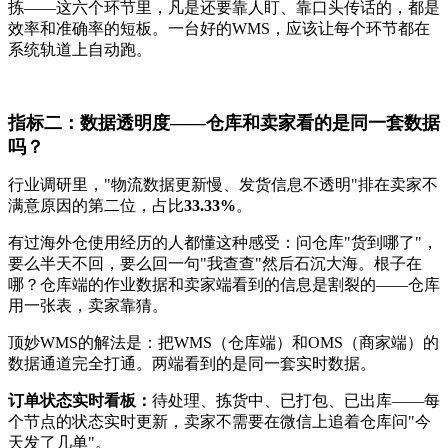
拣——这六个环节里，凡是还要靠人盯、靠口头传话的，都是
效率和准确率的短板。一台好的WMS，应该让每个环节都在
系统轨道上自动跑。
指标二：数据透明度——仓库和卖家看的是同一套数据
吗？
行业调研里，"物流数据更新慢、发货信息不透明"排在卖家不
满意原因的第二位，占比
33.33%
。
有过海外仓使用经历的人都懂这种感受：问仓库"货到哪了"，
要么半天不回，要么回一句"我查查"然后石沉大海。根子在
哪？仓库端的作业数据和卖家端看到的信息是割裂的——仓库
用一张表，卖家靠猜。
顶妙WMS的解法是：把WMS（仓库端）和OMS（商家端）的
数据通道完全打通。两端看到的是同一套实时数据。
订单状态实时看板：
待处理、拣货中、已打包、已出库——每
个节点的状态实时更新，卖家不需要在微信上追着仓库问"今
天发了几单"。