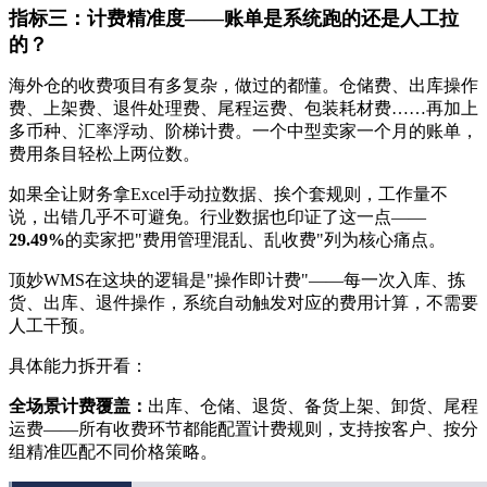
指标三：计费精准度——账单是系统跑的还是人工拉
的？
海外仓的收费项目有多复杂，做过的都懂。仓储费、出库操作
费、上架费、退件处理费、尾程运费、包装耗材费……再加上
多币种、汇率浮动、阶梯计费。一个中型卖家一个月的账单，
费用条目轻松上两位数。
如果全让财务拿Excel手动拉数据、挨个套规则，工作量不
说，出错几乎不可避免。行业数据也印证了这一点——
29.49%
的卖家把"费用管理混乱、乱收费"列为核心痛点。
顶妙WMS在这块的逻辑是"操作即计费"——每一次入库、拣
货、出库、退件操作，系统自动触发对应的费用计算，不需要
人工干预。
具体能力拆开看：
全场景计费覆盖：
出库、仓储、退货、备货上架、卸货、尾程
运费——所有收费环节都能配置计费规则，支持按客户、按分
组精准匹配不同价格策略。