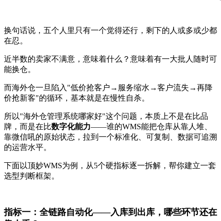
换句话说，五个人里只有一个觉得还行，剩下的人或多或少都
在忍。
近半数的卖家不满意，意味着什么？意味着有一大批人随时可
能换仓。
而海外仓一旦陷入"低价抢客户→服务缩水→客户流失→再降
价抢新客"的循环，基本就是在慢性自杀。
所以"海外仓管理系统哪家好"这个问题，本质上不是在比品
牌，而是在比
数字化能力
——谁的WMS能把仓库从靠人堆、
靠微信吼的原始状态，拉到一个标准化、可复制、数据可追溯
的运营水平。
下面以顶妙WMS为例，从5个硬指标逐一拆解，帮你建立一套
选型判断框架。
指标一：全链路自动化——入库到出库，哪些环节还在