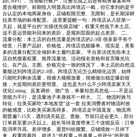
西CNPJ）、当地银行账户，注册完成之后还有税务备案和年
度合规维护。前期投入明显高出跨境店一截，但它拿到的是平
台认定的本地商家身份，店铺权限完整、无限制，是长期深耕
拉美市场的标准配置。 这里要提醒一句：跨境店从入驻第一
天起，就是平台的"次级优先级店铺"，权重天然低于本土店。
这不是运营能补回来的差距，是规则层面的起点差异。 二、
流量分配：本土店的自然流量是跨境店的2-3倍 很多新手有个
错觉：只要产品好、价格低，跨境店也能爆单。现实是，美客
多的流量分配完全倾斜本土履约卖家。 平台算法优先给本土
店自然搜索权重、推荐流量池、活动报名资格和首页曝光坑
位。在产品、主图、价格完全一致的情况下，本土店的自然流
量能达到跨境店的2-3倍。跨境店无论怎么精细化运营，始终
只能吃到剩余流量，很难大规模放量，很难做出稳定爆款链
接，大促期间差距更明显。 这也是为什么不少跨境卖家天天
优化Listing、反复调价、烧广告，单量却忽高忽低——不是运
营能力不行，是流量池子本身就不一样大。 三、物流时效与
转化：拉美买家吃"本地发货"这一套 拉美消费者对物流时效
的敏感度，比欧美买家高得多。 跨境店走中国直发，物流周
期普遍7-15天，遇到清关延迟、查验、节假日还会更久，部分
订单甚至要20天以上。超长等待直接带来三个连锁反应：订单
取消率升高、差评增多、退货纠纷频繁。店铺绩效一旦掉下
来，权重跟着跌，就进入"低权重→低单量→低评分"的死循