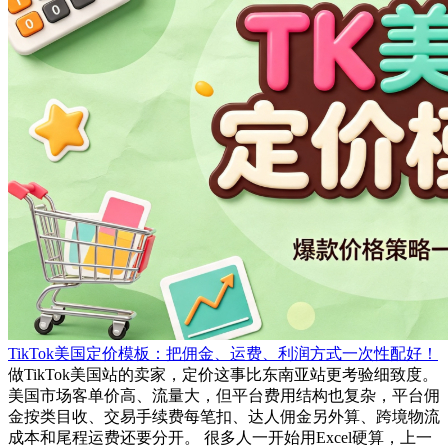
TikTok美国定价模板：把佣金、运费、利润方式一次性配好！
做TikTok美国站的卖家，定价这事比东南亚站更考验细致度。
美国市场客单价高、流量大，但平台费用结构也复杂，平台佣
金按类目收、交易手续费每笔扣、达人佣金另外算、跨境物流
成本和尾程运费还要分开。 很多人一开始用Excel硬算，上一