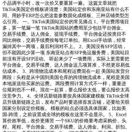
个品调半小时，改一次价又要重算一遍。 这篇文章就把
TikTok美国定价模板讲清楚：美国站定价和东南亚站有什么不
同、用妙手ERP怎么把这套参数固化成模板、三种店铺类型怎
么引用。 一、TikTok美国站定价的常见痛点 1、平台费用项目
多，算一笔漏一笔 TikTok美国站的费用至少包括平台佣金、
交易手续费、达人佣金、提现手续费。 平台佣金还按类目不
同比例收，交易手续费按每笔订单扣。用Excel手动填，经常
漏掉其中一两项，最后利润对不上。 2、美国没有SFP活动，
但不能因此少算一项 东南亚站点有SFP免运服务费，美国站目
前没有开设SFP活动。 听起来少了一项费用，实际上更需要把
平台佣金、交易手续费、达人佣金这几项算准，不然更容易低
估成本。 3、跨境物流成本和尾程运费混在一起 美国站发货分
两段：头程是从中国到美国仓库的跨境物流成本，尾程是美国
本地派送给买家的运费。 两段费用计算方式不一样，重量进
位规则也不一样。混在一起算，要么报价太低，要么报价太高
没竞争力。 4、全球店新链路要按具体国家建模板 TikTok全球
店升级新链路之后，发布产品时要选择首发店铺，还要给关联
国家分别设定价模板。 模板的站点必须选具体国家，比如美
国-跨境，之前设置成全球的模板在这里不会显示。 5、Excel
算价效率低，改价更痛苦 一个SKU的价格要考虑采购价、头
程、尾程、平台佣金、交易手续费、达人佣金、利润、折扣。