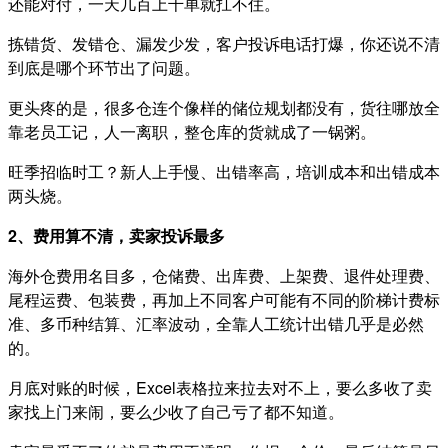
还能对付，一天几百上千单就扛不住。
拣错货、发错仓、漏发少发，客户投诉电话打爆，你还说不清
到底是哪个环节出了问题。
更头疼的是，很多仓连个像样的储位规划都没有，货往哪放全
靠老员工记，人一离职，整仓库的货就成了一锅粥。
旺季招临时工？新人上手慢、出错率高，培训成本和出错成本
两头烧。
2、费用算不清，卖家投诉最多
海外仓费用名目多，仓储费、出库费、上架费、退件处理费、
尾程运费、包装费，再加上不同客户可能有不同的阶梯计费标
准、多币种结算、汇率波动，全靠人工统计出错几乎是必然
的。
月底对账的时候，Excel表格拉来拉去对不上，要么多收了卖
家找上门来闹，要么少收了自己亏了都不知道。