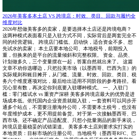
2026年美客多本土店 VS 跨境店：时效、类目、回款与履约全
维度对比
2026年想做美客多的卖家，是要选择本土店还是跨境电商？
这两种模式表面看只是入驻方式不同，实际背后是两套完全不
同的经营逻辑。 跨境店门槛低、启动快，适合资金不多、想
先试水的卖家； 本土店要本地公司、本地税号，前期投入
重，但换来的是平台的流量倾斜和完整权限。 资金、品类、
计划做多久，三个变量摆在一起，答案自然就出来了。 这篇
文章不劝你选哪边，只把拉美市场（以墨西哥、巴西为主）的
实际规则和账目摊开，从门槛、流量、时效、回款、类目、税
务六个维度逐项对比，最后给出适用不同阶段的参考路径。看
完心里有数，再决定你到底要入驻哪种模式。 一、入驻门
槛：零门槛试水 vs 重资产深耕 美客多跨境店最大的优势是进
场成本低。依托国内企业资质就能入驻，一套资料可以同步开
通多个站点，不需要注册海外公司，不需要本土税号，也没有
年度维护成本，更不用提前备货。对于第一次接触墨西哥、巴
西市场、还不确定产品适配度、只想小批量测品的新手来说，
跨境店是最稳妥的试错渠道。 美客多本土店则要求实打实的
本地资质：目标市场的注册公司、当地税号（墨西哥RFC、巴