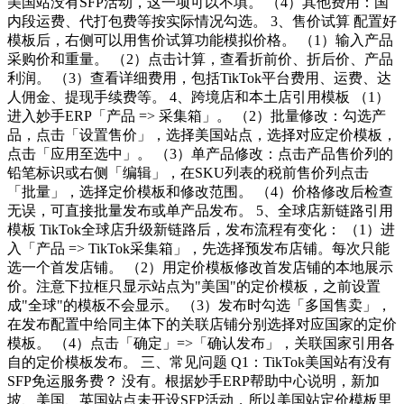
美国站没有SFP活动，这一项可以不填。 （4）其他费用：国
内段运费、代打包费等按实际情况勾选。 3、售价试算 配置好
模板后，右侧可以用售价试算功能模拟价格。 （1）输入产品
采购价和重量。 （2）点击计算，查看折前价、折后价、产品
利润。 （3）查看详细费用，包括TikTok平台费用、运费、达
人佣金、提现手续费等。 4、跨境店和本土店引用模板 （1）
进入妙手ERP「产品 => 采集箱」。 （2）批量修改：勾选产
品，点击「设置售价」，选择美国站点，选择对应定价模板，
点击「应用至选中」。 （3）单产品修改：点击产品售价列的
铅笔标识或右侧「编辑」，在SKU列表的税前售价列点击
「批量」，选择定价模板和修改范围。 （4）价格修改后检查
无误，可直接批量发布或单产品发布。 5、全球店新链路引用
模板 TikTok全球店升级新链路后，发布流程有变化： （1）进
入「产品 => TikTok采集箱」，先选择预发布店铺。每次只能
选一个首发店铺。 （2）用定价模板修改首发店铺的本地展示
价。注意下拉框只显示站点为"美国"的定价模板，之前设置
成"全球"的模板不会显示。 （3）发布时勾选「多国售卖」，
在发布配置中给同主体下的关联店铺分别选择对应国家的定价
模板。 （4）点击「确定」=>「确认发布」，关联国家引用各
自的定价模板发布。 三、常见问题 Q1：TikTok美国站有没有
SFP免运服务费？ 没有。根据妙手ERP帮助中心说明，新加
坡、美国、英国站点未开设SFP活动，所以美国站定价模板里