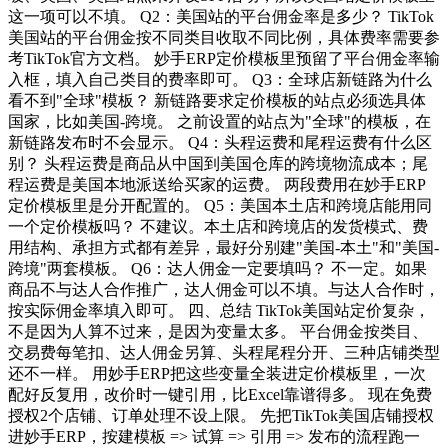
这一项可以不填。 Q2：美国站的平台佣金率是多少？ TikTok
美国站的平台佣金按不同类目收取不同比例，具体费率需要参
考TikTok官方文档。 妙手ERP定价模板里预留了平台佣金率输
入框，填入自己类目的费率即可。 Q3：全球店新链路为什么
看不到"全球"模板？ 新链路要求定价模板的站点必须选具体
国家，比如美国-跨境。 之前设置的站点为"全球"的模板，在
新链路发布时不会显示。 Q4：头程运费和尾程运费有什么区
别？ 头程运费是商品从中国到美国仓库的跨境物流成本；尾
程运费是美国本地派送给买家的运费。 两段费用在妙手ERP
定价模板里是分开配置的。 Q5：美国本土店和跨境店能用同
一个定价模板吗？ 不建议。本土店和跨境店的发货模式、费
用结构、承担方式都有差异，最好分别建"美国-本土"和"美国-
跨境"两套模板。 Q6：达人佣金一定要填吗？ 不一定。如果
商品不与达人合作推广，达人佣金可以不填。与达人合作时，
按实际佣金率填入即可。 四、总结 TikTok美国站定价复杂，
不是因为人算不过来，是因为变量太多。 平台佣金按类目、
交易费每笔扣、达人佣金另算、头程尾程分开、三种店铺类型
还不一样。 用妙手ERP把这些变量全装进定价模板里，一次
配好反复用，改价时一键引用，比Excel靠谱得多。 现在免费
授权2个店铺、订单处理不设上限。 先把TikTok美国店铺授权
进妙手ERP，按建模板 => 试算 => 引用 => 发布的流程跑一