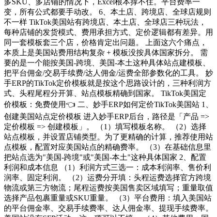
多SKU、多店铺的情况下，Excel根本撑不住。平台费率一
变，所有公式都要手动改。 6、本土店、跨境店、全球店规则
不一样 TikTok美国站有跨境店、本土店、全球店三种玩法，
每种店铺的发货模式、费用承担方式、定价逻辑都有差异。用
同一套模板套三个店，价格肯定出问题。 上面这六个痛点，
本质上是美国站费用结构复杂 + 模板没按具体国家拆分。 需
要的是一个能按美国-跨境、美国-本土这种具体站点建模板、
把平台佣金/交易手续费/达人佣金/运费全部参数化的工具。 妙
手ERP的TikTok定价模板就是按这个思路设计的，三种利润方
式、头程尾程分开算、站点模板精确到国家。 TikTok美国定
价模板：免费使用👈 二、妙手ERP如何定价TikTok美国站 1、
创建美国站点定价模板 进入妙手ERP后台，路径是「产品 =>
定价模板 => 创建模板」。 （1）填写模板名称。 （2）选择
站点模板，并设置店铺类型。为了更精确的计算，推荐使用站
点模板，配置对应美国站点的精确费率。 （3）在基础信息里
把站点选为"美国-跨境"或"美国-本土"这种具体国家 2、配置
利润和成本信息 （1）利润方式三选一：成本利润率、售价利
润率、固定利润。 （2）运费分开填：头程运费选择官方跨境
物流或第三方物流；尾程运费按美国售卖区域填写；重量取值
选择产品包裹重量或SKU重量。 （3）平台费用：填入美国站
的平台佣金率、交易手续费率、达人佣金率、提现手续费率。