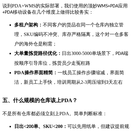
说到
PDA+WMS
的实际部署，
我们使用的顶妙
应用
WMS+PDA
移动设备
在几个维度上做得比较务实：
+PDA
多租户架构：
不同客户的货品在同一个仓库内独立管
理，
SKU
编码不冲突、库存严格隔离，这个对一仓多客
户的海外仓是刚需
；
大单量拣货路径优化：
日出
3000-5000
单场景下，
端
PDA
按顺序引导库位，拣货员少走冤枉路
PDA
操作界面精简：
一线员工操作步骤
缩减，界面简
洁
，新员工上手快，培训周期从
2-3
周压缩到
天左右
3
五、什么规模的仓库该上
PDA
？
不是所有仓库都必须立刻上
PDA
。简单判断标准：
日出
<
单、
SKU<200
：
可以先用纸单，但建议提前规
200