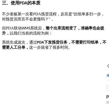
三、
使用
的本质
PDA
不少老板第一次看
PDA
拣货流程，反应是
比纸单多扫一步，
"
对拣货员而言
不会更慢吗？
"
，
但
PDA
联动
系统后，
整个出库流程变了
，准确率也会提
WMS
升，
以我们当前的流程为例
：
系统
生成波次，通过
下发拣货任务，
不需要打印纸单，不
PDA
需要人工分单，
这一步就省了很多时间。