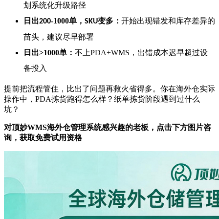
划系统化升级路径
日出
-1000
单
，
变多
：
开始出现错发和库存差异的
200
SKU
苗头，建议尽早部署
日出
>1000
单：
不上
PDA+WMS
，出错成本迟早超过设
备投入
提前把流程管住，比出了问题再救火省得多。
你在海外仓实际
操作中，
PDA
拣货跑得怎么样？纸单拣货阶段遇到过什么
坑？
对顶妙WMS海外仓管理系统感兴趣的老板，点击下方图片咨
询，获取免费试用资格