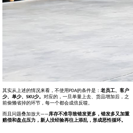
其实从上述的情况来看，不使用
的条件是：
老员工、客户
PDA
少、单少、
少。
对应的，一旦单量上去、货品增加后，
之
SKU
前偷懒省掉的环节，每一个都会成倍反噬。
而且问题
叠加放大
库存不准导致错发更多，错发多又加重
——
赔偿和盘点压力
，新人没经验再往上添乱
，
形成恶性循环。