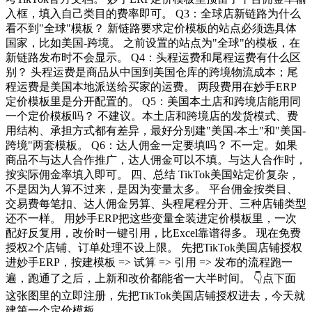
入框，填入自己类目的费率即可。 Q3：全球店新链路为什么
看不到"全球"模板？ 新链路要求定价模板的站点必须选具体
国家，比如美国-跨境。 之前设置的站点为"全球"的模板，在
新链路发布时不会显示。 Q4：头程运费和尾程运费有什么区
别？ 头程运费是商品从中国到美国仓库的跨境物流成本；尾
程运费是美国本地派送给买家的运费。 两段费用在妙手ERP
定价模板里是分开配置的。 Q5：美国本土店和跨境店能用同
一个定价模板吗？ 不建议。本土店和跨境店的发货模式、费
用结构、承担方式都有差异，最好分别建"美国-本土"和"美国-
跨境"两套模板。 Q6：达人佣金一定要填吗？ 不一定。如果
商品不与达人合作推广，达人佣金可以不填。与达人合作时，
按实际佣金率填入即可。 四、总结 TikTok美国站定价复杂，
不是因为人算不过来，是因为变量太多。 平台佣金按类目、
交易费每笔扣、达人佣金另算、头程尾程分开、三种店铺类型
还不一样。 用妙手ERP把这些变量全装进定价模板里，一次
配好反复用，改价时一键引用，比Excel靠谱得多。 现在免费
授权2个店铺、订单处理不设上限。 先把TikTok美国店铺授权
进妙手ERP，按建模板 => 试算 => 引用 => 发布的流程跑一
遍，跑通了之后，上新和改价都能省一大半时间。 👇点下面
这张图里的立即注册，先把TikTok美国店铺授权进去，今天就
建第一个定价模板。