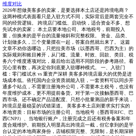
维度对比
2026年想做美客多的卖家，是要选择本土店还是跨境电商？
这两种模式表面看只是入驻方式不同，实际背后是两套完全不
同的经营逻辑。 跨境店门槛低、启动快，适合资金不多、想
先试水的卖家； 本土店要本地公司、本地税号，前期投入
重，但换来的是平台的流量倾斜和完整权限。 资金、品类、
计划做多久，三个变量摆在一起，答案自然就出来了。 这篇
文章不劝你选哪边，只把拉美市场（以墨西哥、巴西为主）的
实际规则和账目摊开，从门槛、流量、时效、回款、类目、税
务六个维度逐项对比，最后给出适用不同阶段的参考路径。看
完心里有数，再决定你到底要入驻哪种模式。 一、入驻门
槛：零门槛试水 vs 重资产深耕 美客多跨境店最大的优势是进
场成本低。依托国内企业资质就能入驻，一套资料可以同步开
通多个站点，不需要注册海外公司，不需要本土税号，也没有
年度维护成本，更不用提前备货。对于第一次接触墨西哥、巴
西市场、还不确定产品适配度、只想小批量测品的新手来说，
跨境店是最稳妥的试错渠道。 美客多本土店则要求实打实的
本地资质：目标市场的注册公司、当地税号（墨西哥RFC、巴
西CNPJ）、当地银行账户，注册完成之后还有税务备案和年
度合规维护。前期投入明显高出跨境店一截，但它拿到的是平
台认定的本地商家身份，店铺权限完整、无限制，是长期深耕