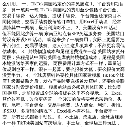
么引用。 一、TikTok美国站定价的常见痛点 1、平台费用项目
多，算一笔漏一笔 TikTok美国站的费用至少包括平台佣金、
交易手续费、达人佣金、提现手续费。 平台佣金还按类目不
同比例收，交易手续费按每笔订单扣。用Excel手动填，经常
漏掉其中一两项，最后利润对不上。 2、美国没有SFP活动，
但不能因此少算一项 东南亚站点有SFP免运服务费，美国站目
前没有开设SFP活动。 听起来少了一项费用，实际上更需要把
平台佣金、交易手续费、达人佣金这几项算准，不然更容易低
估成本。 3、跨境物流成本和尾程运费混在一起 美国站发货分
两段：头程是从中国到美国仓库的跨境物流成本，尾程是美国
本地派送给买家的运费。 两段费用计算方式不一样，重量进
位规则也不一样。混在一起算，要么报价太低，要么报价太高
没竞争力。 4、全球店新链路要按具体国家建模板 TikTok全球
店升级新链路之后，发布产品时要选择首发店铺，还要给关联
国家分别设定价模板。 模板的站点必须选具体国家，比如美
国-跨境，之前设置成全球的模板在这里不会显示。 5、Excel
算价效率低，改价更痛苦 一个SKU的价格要考虑采购价、头
程、尾程、平台佣金、交易手续费、达人佣金、利润、折扣。
多SKU、多店铺的情况下，Excel根本撑不住。平台费率一
变，所有公式都要手动改。 6、本土店、跨境店、全球店规则
不一样 TikTok美国站有跨境店、本土店、全球店三种玩法，