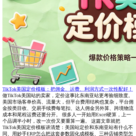
TikTok美国定价模板：把佣金、运费、利润方式一次性配好！
做TikTok美国站的卖家，定价这事比东南亚站更考验细致度。
美国市场客单价高、流量大，但平台费用结构也复杂，平台佣
金按类目收、交易手续费每笔扣、达人佣金另外算、跨境物流
成本和尾程运费还要分开。 很多人一开始用Excel硬算，上一
个品调半小时，改一次价又要重算一遍。 这篇文章就把
TikTok美国定价模板讲清楚：美国站定价和东南亚站有什么不
同、用妙手ERP怎么把这套参数固化成模板、三种店铺类型怎