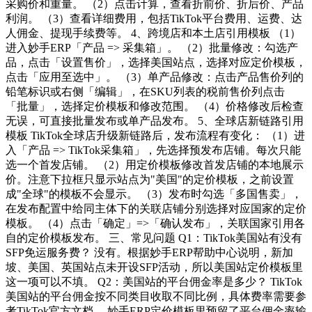
采购价和重量。 （2）点击计算，查看折前价、折后价、产品
利润。 （3）查看详细费用，包括TikTok平台费用、运费、达
人佣金、提现手续费等。 4、跨境店和本土店引用模板 （1）
进入妙手ERP「产品 => 采集箱」。 （2）批量修改：勾选产
品，点击「设置售价」，选择美国站点，选择对应定价模板，
点击「应用至选中」。 （3）单产品修改：点击产品售价列的
铅笔标识或右侧「编辑」，在SKU列表的税前售价列点击
「批量」，选择定价模板和修改范围。 （4）价格修改后检查
无误，可直接批量发布或单产品发布。 5、全球店新链路引用
模板 TikTok全球店升级新链路后，发布流程有变化： （1）进
入「产品 => TikTok采集箱」，先选择预发布店铺。每次只能
选一个首发店铺。 （2）用定价模板修改首发店铺的本地展示
价。注意下拉框只显示站点为"美国"的定价模板，之前设置
成"全球"的模板不会显示。 （3）发布时勾选「多国售卖」，
在发布配置中给同主体下的关联店铺分别选择对应国家的定价
模板。 （4）点击「确定」=>「确认发布」，关联国家引用各
自的定价模板发布。 三、常见问题 Q1：TikTok美国站有没有
SFP免运服务费？ 没有。根据妙手ERP帮助中心说明，新加
坡、美国、英国站点未开设SFP活动，所以美国站定价模板里
这一项可以不填。 Q2：美国站的平台佣金率是多少？ TikTok
美国站的平台佣金按不同类目收取不同比例，具体费率需要参
考TikTok官方文档。 妙手ERP定价模板里预留了平台佣金率输