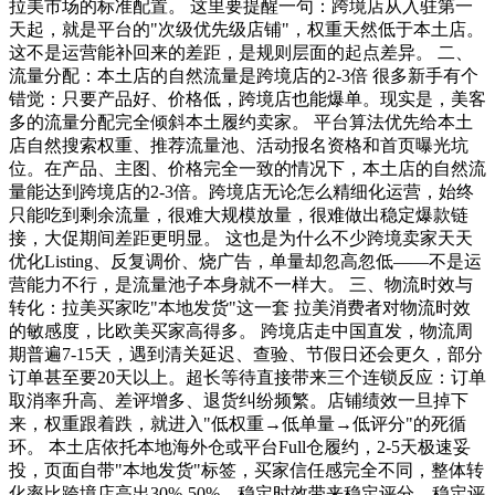
拉美市场的标准配置。 这里要提醒一句：跨境店从入驻第一
天起，就是平台的"次级优先级店铺"，权重天然低于本土店。
这不是运营能补回来的差距，是规则层面的起点差异。 二、
流量分配：本土店的自然流量是跨境店的2-3倍 很多新手有个
错觉：只要产品好、价格低，跨境店也能爆单。现实是，美客
多的流量分配完全倾斜本土履约卖家。 平台算法优先给本土
店自然搜索权重、推荐流量池、活动报名资格和首页曝光坑
位。在产品、主图、价格完全一致的情况下，本土店的自然流
量能达到跨境店的2-3倍。跨境店无论怎么精细化运营，始终
只能吃到剩余流量，很难大规模放量，很难做出稳定爆款链
接，大促期间差距更明显。 这也是为什么不少跨境卖家天天
优化Listing、反复调价、烧广告，单量却忽高忽低——不是运
营能力不行，是流量池子本身就不一样大。 三、物流时效与
转化：拉美买家吃"本地发货"这一套 拉美消费者对物流时效
的敏感度，比欧美买家高得多。 跨境店走中国直发，物流周
期普遍7-15天，遇到清关延迟、查验、节假日还会更久，部分
订单甚至要20天以上。超长等待直接带来三个连锁反应：订单
取消率升高、差评增多、退货纠纷频繁。店铺绩效一旦掉下
来，权重跟着跌，就进入"低权重→低单量→低评分"的死循
环。 本土店依托本地海外仓或平台Full仓履约，2-5天极速妥
投，页面自带"本地发货"标签，买家信任感完全不同，整体转
化率比跨境店高出30%-50%。稳定时效带来稳定评分，稳定评