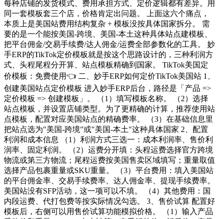
每种店铺的发货模式、费用承担方式、定价逻辑都有差异。用
同一套模板套三个店，价格肯定出问题。 上面这六个痛点，
本质上是美国站费用结构复杂 + 模板没按具体国家拆分。 需
要的是一个能按美国-跨境、美国-本土这种具体站点建模板、
把平台佣金/交易手续费/达人佣金/运费全部参数化的工具。 妙
手ERP的TikTok定价模板就是按这个思路设计的，三种利润方
式、头程尾程分开算、站点模板精确到国家。 TikTok美国定
价模板：免费使用👈 二、妙手ERP如何定价TikTok美国站 1、
创建美国站点定价模板 进入妙手ERP后台，路径是「产品 =>
定价模板 => 创建模板」。 （1）填写模板名称。 （2）选择
站点模板，并设置店铺类型。为了更精确的计算，推荐使用站
点模板，配置对应美国站点的精确费率。 （3）在基础信息里
把站点选为"美国-跨境"或"美国-本土"这种具体国家 2、配置
利润和成本信息 （1）利润方式三选一：成本利润率、售价利
润率、固定利润。 （2）运费分开填：头程运费选择官方跨境
物流或第三方物流；尾程运费按美国售卖区域填写；重量取值
选择产品包裹重量或SKU重量。 （3）平台费用：填入美国站
的平台佣金率、交易手续费率、达人佣金率、提现手续费率。
美国站没有SFP活动，这一项可以不填。 （4）其他费用：国
内段运费、代打包费等按实际情况勾选。 3、售价试算 配置好
模板后，右侧可以用售价试算功能模拟价格。 （1）输入产品