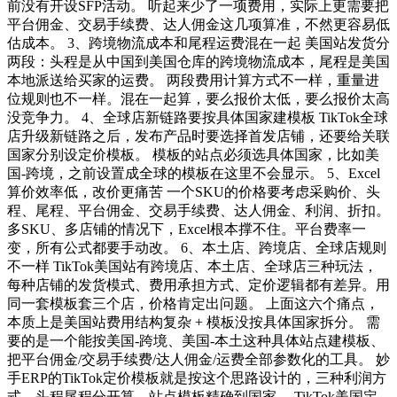
前没有开设SFP活动。 听起来少了一项费用，实际上更需要把
平台佣金、交易手续费、达人佣金这几项算准，不然更容易低
估成本。 3、跨境物流成本和尾程运费混在一起 美国站发货分
两段：头程是从中国到美国仓库的跨境物流成本，尾程是美国
本地派送给买家的运费。 两段费用计算方式不一样，重量进
位规则也不一样。混在一起算，要么报价太低，要么报价太高
没竞争力。 4、全球店新链路要按具体国家建模板 TikTok全球
店升级新链路之后，发布产品时要选择首发店铺，还要给关联
国家分别设定价模板。 模板的站点必须选具体国家，比如美
国-跨境，之前设置成全球的模板在这里不会显示。 5、Excel
算价效率低，改价更痛苦 一个SKU的价格要考虑采购价、头
程、尾程、平台佣金、交易手续费、达人佣金、利润、折扣。
多SKU、多店铺的情况下，Excel根本撑不住。平台费率一
变，所有公式都要手动改。 6、本土店、跨境店、全球店规则
不一样 TikTok美国站有跨境店、本土店、全球店三种玩法，
每种店铺的发货模式、费用承担方式、定价逻辑都有差异。用
同一套模板套三个店，价格肯定出问题。 上面这六个痛点，
本质上是美国站费用结构复杂 + 模板没按具体国家拆分。 需
要的是一个能按美国-跨境、美国-本土这种具体站点建模板、
把平台佣金/交易手续费/达人佣金/运费全部参数化的工具。 妙
手ERP的TikTok定价模板就是按这个思路设计的，三种利润方
式、头程尾程分开算、站点模板精确到国家。 TikTok美国定