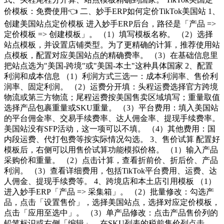
价模板：免费使用👈 二、妙手ERP如何定价TikTok美国站 1、
创建美国站点定价模板 进入妙手ERP后台，路径是「产品 =>
定价模板 => 创建模板」。 （1）填写模板名称。 （2）选择
站点模板，并设置店铺类型。为了更精确的计算，推荐使用站
点模板，配置对应美国站点的精确费率。 （3）在基础信息里
把站点选为"美国-跨境"或"美国-本土"这种具体国家 2、配置
利润和成本信息 （1）利润方式三选一：成本利润率、售价利
润率、固定利润。 （2）运费分开填：头程运费选择官方跨境
物流或第三方物流；尾程运费按美国售卖区域填写；重量取值
选择产品包裹重量或SKU重量。 （3）平台费用：填入美国站
的平台佣金率、交易手续费率、达人佣金率、提现手续费率。
美国站没有SFP活动，这一项可以不填。 （4）其他费用：国
内段运费、代打包费等按实际情况勾选。 3、售价试算 配置好
模板后，右侧可以用售价试算功能模拟价格。 （1）输入产品
采购价和重量。 （2）点击计算，查看折前价、折后价、产品
利润。 （3）查看详细费用，包括TikTok平台费用、运费、达
人佣金、提现手续费等。 4、跨境店和本土店引用模板 （1）
进入妙手ERP「产品 => 采集箱」。 （2）批量修改：勾选产
品，点击「设置售价」，选择美国站点，选择对应定价模板，
点击「应用至选中」。 （3）单产品修改：点击产品售价列的
铅笔标识或右侧「编辑」，在SKU列表的税前售价列点击