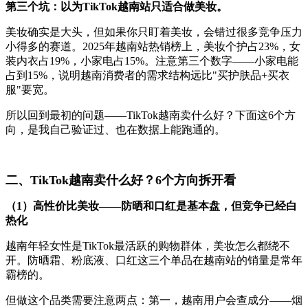
第三个坑：以为TikTok越南站只适合做美妆。
美妆确实是大头，但如果你只盯着美妆，会错过很多竞争压力
小得多的赛道。2025年越南站热销榜上，美妆个护占23%，女
装内衣占19%，小家电占15%。注意第三个数字——小家电能
占到15%，说明越南消费者的需求结构远比"买护肤品+买衣
服"要宽。
所以回到最初的问题——TikTok越南卖什么好？下面这6个方
向，是我自己验证过、也在数据上能跑通的。
二、TikTok越南卖什么好？6个方向拆开看
（1）高性价比美妆——防晒和口红是基本盘，但竞争已经白
热化
越南年轻女性是TikTok最活跃的购物群体，美妆怎么都绕不
开。防晒霜、粉底液、口红这三个单品在越南站的销量是常年
霸榜的。
但做这个品类需要注意两点：第一，越南用户会查成分——烟