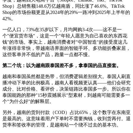
Shop）总销售额148.6万亿越南盾，同比涨了46.6%。TikTok
Shop的市场份额更是从2024年的29%一路冲到2025年上半年的
42%。
一亿人口，73%在35岁以下，月均网购3-4次——这不是一
个"便宜货市场"，这是一个"年轻人愿意为自己喜欢的东西花
钱"的市场。事实上，越南消费者对"中国智造"的接受度这几
年涨得非常快，带越南语界面的智能手环、多功能折叠家居，
这些客单并不低的产品，跑量一点都不慢。
第二个坑：以为越南跟泰国差不多，拿泰国的品直接套。
越南和泰国虽然都是热带，但消费逻辑差别很大。泰国人刷直
播冲动下单的比例极高，越南人看视频更认真——他们会研究
成分、比对价格、看评价，决策链路比泰国多一步。所以你在
泰国能跑的那种"15秒震撼展示"型素材，到越南可能需要多一
个"为什么好"的解释层。
另外，越南的货到付款（COD）占比65%，这个数字在东南亚
是最高的。这意味着用户下单时不需要掏钱，收到货再付。退
货率和签收率的管理，是越南站一个绕不过去的基本功。