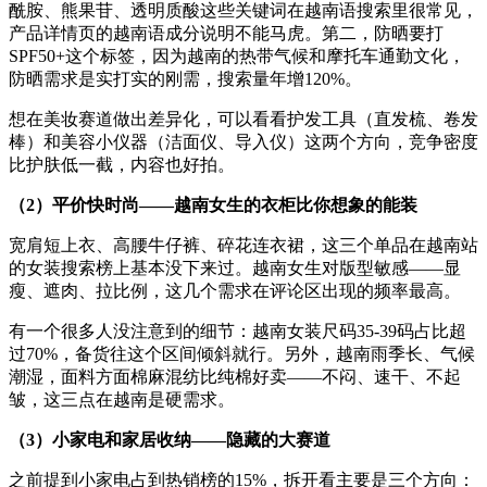
酰胺、熊果苷、透明质酸这些关键词在越南语搜索里很常见，
产品详情页的越南语成分说明不能马虎。第二，防晒要打
SPF50+这个标签，因为越南的热带气候和摩托车通勤文化，
防晒需求是实打实的刚需，搜索量年增120%。
想在美妆赛道做出差异化，可以看看护发工具（直发梳、卷发
棒）和美容小仪器（洁面仪、导入仪）这两个方向，竞争密度
比护肤低一截，内容也好拍。
（2）平价快时尚——越南女生的衣柜比你想象的能装
宽肩短上衣、高腰牛仔裤、碎花连衣裙，这三个单品在越南站
的女装搜索榜上基本没下来过。越南女生对版型敏感——显
瘦、遮肉、拉比例，这几个需求在评论区出现的频率最高。
有一个很多人没注意到的细节：越南女装尺码35-39码占比超
过70%，备货往这个区间倾斜就行。另外，越南雨季长、气候
潮湿，面料方面棉麻混纺比纯棉好卖——不闷、速干、不起
皱，这三点在越南是硬需求。
（3）小家电和家居收纳——隐藏的大赛道
之前提到小家电占到热销榜的15%，拆开看主要是三个方向：