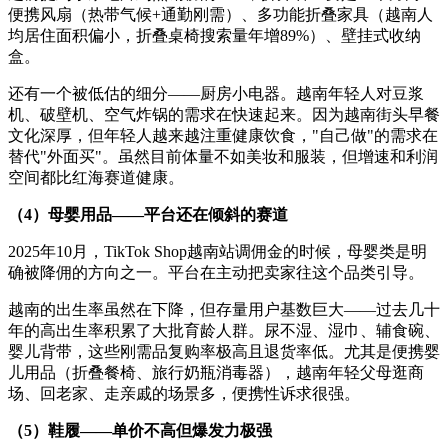
便携风扇（热带气候+通勤刚需）、多功能折叠家具（越南人
均居住面积偏小，折叠桌椅搜索量年增89%）、壁挂式收纳
盒。
还有一个被低估的细分——厨房小电器。越南年轻人对豆浆
机、破壁机、空气炸锅的需求在快速起来。因为越南街头早餐
文化深厚，但年轻人越来越注重健康饮食，"自己做"的需求在
替代"外面买"。虽然目前体量不如美妆和服装，但增速和利润
空间都比红海赛道健康。
（4）母婴用品——平台还在倾斜的赛道
2025年10月，TikTok Shop越南站调佣金的时候，母婴类是明
确被降佣的方向之一。平台在主动把卖家往这个品类引导。
越南的出生率虽然在下降，但存量用户基数巨大——过去几十
年的高出生率积累了大批育龄人群。尿不湿、湿巾、辅食碗、
婴儿背带，这些刚需品复购率极高且退货率低。尤其是便携婴
儿用品（折叠餐椅、旅行奶瓶消毒器），越南年轻父母逛商
场、回老家、走亲戚的场景多，便携性诉求很强。
（5）鞋履——单价不高但爆发力极强