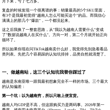
月下来，亏了七万多。
复盘的时候发现一个很离谱的事：销量最高的5个SKU里面，
有3个是我最初觉得"越南人怎么可能买这个"的品。而我信心
满满上的那几个"爆款"，一个都没起来。
这之后我换了一整套思路，从"我以为越南人需要什么"变成
了"数据说越南人在买什么"。方向一对，第二个月就开始正向
循环了。
所以如果你现在问TikTok越南卖什么好，我觉得先别急着看品
类列表。先把几个容易踩的认知坑排掉，品类自然就清楚了。
一、做越南站，这三个认知坑我替你踩过了
越南是东南亚唯一跟我最初想象完全不一样的市场。三个最大
的认知偏差：
第一个坑：以为越南穷，所以只敢上便宜货。
越南人均GDP是不高，但这跟购买力是两码事。2026年第一
季度，越南四大电商平台（Shopee、Lazada、Tiki、TikTok