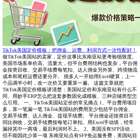
TikTok美国定价模板：把佣金、运费、利润方式一次性配好！
做TikTok美国站的卖家，定价这事比东南亚站更考验细致度。
美国市场客单价高、流量大，但平台费用结构也复杂，平台佣
金按类目收、交易手续费每笔扣、达人佣金另外算、跨境物流
成本和尾程运费还要分开。 很多人一开始用Excel硬算，上一
个品调半小时，改一次价又要重算一遍。 这篇文章就把
TikTok美国定价模板讲清楚：美国站定价和东南亚站有什么不
同、用妙手ERP怎么把这套参数固化成模板、三种店铺类型怎
么引用。 一、TikTok美国站定价的常见痛点 1、平台费用项目
多，算一笔漏一笔 TikTok美国站的费用至少包括平台佣金、
交易手续费、达人佣金、提现手续费。 平台佣金还按类目不
同比例收，交易手续费按每笔订单扣。用Excel手动填，经常
漏掉其中一两项，最后利润对不上。 2、美国没有SFP活动，
但不能因此少算一项 东南亚站点有SFP免运服务费，美国站目