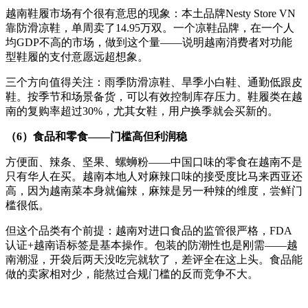
越南鞋履市场有个很有意思的现象：本土品牌Nesty Store VN
靠防滑凉鞋，单周卖了14.95万双。一个凉鞋品牌，在一个人
均GDP不高的市场，做到这个量——说明越南消费者对功能
型鞋履的支付意愿远超想象。
三个方向值得关注：雨季防滑凉鞋、旱季小白鞋、通勤低跟皮
鞋。按季节和场景备货，可以有效控制库存压力。鞋履类在越
南的复购率超过30%，尤其女鞋，用户换季就会买新的。
（6）食品和零食——门槛高但利润稳
方便面、辣条、坚果、螺蛳粉——中国口味的零食在越南不是
只有华人在买。越南本地人对麻辣口味的接受度比马来西亚还
高，因为越南菜本身就偏辣，麻辣是另一种辣的维度，尝鲜门
槛很低。
但这个品类有个前提：越南对进口食品的监管很严格，FDA
认证+越南语标签是基本操作。包装的防潮性也是刚需——越
南潮湿，开袋后两天没吃完就软了，差评全在这上头。食品能
做的卖家相对少，能熬过合规门槛的反而竞争不大。