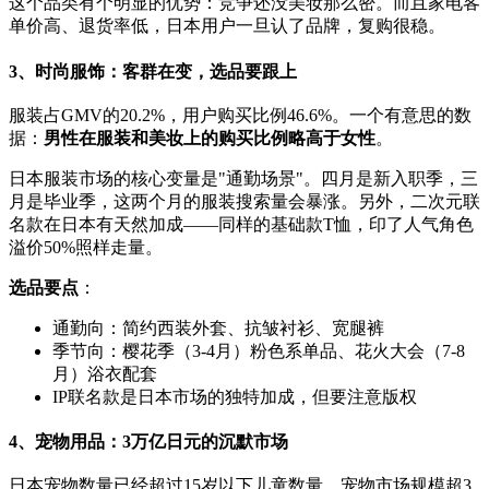
这个品类有个明显的优势：竞争还没美妆那么密。而且家电客
单价高、退货率低，日本用户一旦认了品牌，复购很稳。
3、时尚服饰：客群在变，选品要跟上
服装占GMV的20.2%，用户购买比例46.6%。一个有意思的数
据：
男性在服装和美妆上的购买比例略高于女性
。
日本服装市场的核心变量是"通勤场景"。四月是新入职季，三
月是毕业季，这两个月的服装搜索量会暴涨。另外，二次元联
名款在日本有天然加成——同样的基础款T恤，印了人气角色
溢价50%照样走量。
选品要点
：
通勤向：简约西装外套、抗皱衬衫、宽腿裤
季节向：樱花季（3-4月）粉色系单品、花火大会（7-8
月）浴衣配套
IP联名款是日本市场的独特加成，但要注意版权
4、宠物用品：3万亿日元的沉默市场
日本宠物数量已经超过15岁以下儿童数量。宠物市场规模超3