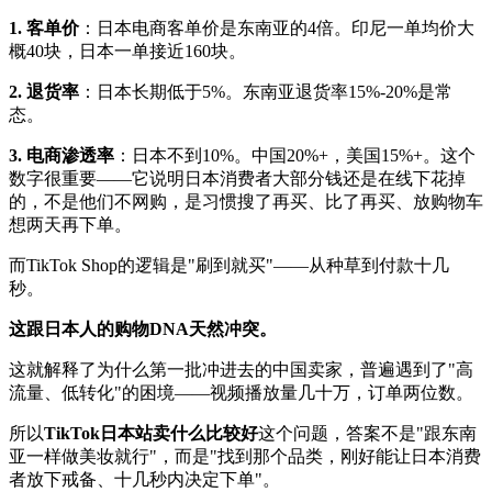
1. 客单价
：日本电商客单价是东南亚的4倍。印尼一单均价大
概40块，日本一单接近160块。
2. 退货率
：日本长期低于5%。东南亚退货率15%-20%是常
态。
3. 电商渗透率
：日本不到10%。中国20%+，美国15%+。这个
数字很重要——它说明日本消费者大部分钱还是在线下花掉
的，不是他们不网购，是习惯搜了再买、比了再买、放购物车
想两天再下单。
而TikTok Shop的逻辑是"刷到就买"——从种草到付款十几
秒。
这跟日本人的购物DNA天然冲突。
这就解释了为什么第一批冲进去的中国卖家，普遍遇到了"高
流量、低转化"的困境——视频播放量几十万，订单两位数。
所以
TikTok日本站卖什么比较好
这个问题，答案不是"跟东南
亚一样做美妆就行"，而是"找到那个品类，刚好能让日本消费
者放下戒备、十几秒内决定下单"。