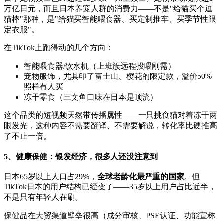
万亿日元，而且日本养宠人群的消费力——不是"给猫买个逗
猫棒"那种，是"给猫买智能喂食器、买定制推车、买季节性限
定衣服"。
在TikTok上跑得动的几个方向：
智能喂食器/饮水机（上班族远程投喂刚需）
宠物服饰，尤其印了富士山、樱花的限定款，溢价50%
照样有人买
冻干零食（三文鱼口味在日本是顶流）
这个品类的短视频天然带传播属性——一只挑食猫对着冻干两
眼发光，这种内容不需要翻译、不需要解说，转化率比硬推高
了不止一倍。
5、健康保健：银发经济，很多人还没注意到
日本65岁以上人口占29%，
全球老龄化最严重的国家
。但
TikTok日本的用户结构已经变了——35岁以上用户占比近半，
不是只有年轻人在刷。
保健品在大贸渠道壁垒很高（成分审核、PSE认证、功能宣称