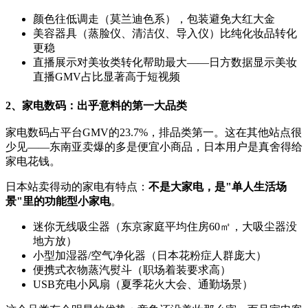
颜色往低调走（莫兰迪色系），包装避免大红大金
美容器具（蒸脸仪、清洁仪、导入仪）比纯化妆品转化
更稳
直播展示对美妆类转化帮助最大——日方数据显示美妆
直播GMV占比显著高于短视频
2、家电数码：出乎意料的第一大品类
家电数码占平台GMV的23.7%，排品类第一。这在其他站点很
少见——东南亚卖爆的多是便宜小商品，日本用户是真舍得给
家电花钱。
日本站卖得动的家电有特点：
不是大家电，是"单人生活场
景"里的功能型小家电
。
迷你无线吸尘器（东京家庭平均住房60㎡，大吸尘器没
地方放）
小型加湿器/空气净化器（日本花粉症人群庞大）
便携式衣物蒸汽熨斗（职场着装要求高）
USB充电小风扇（夏季花火大会、通勤场景）