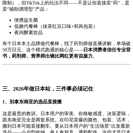
限制），但TikTok上的玩法不同——不是让你直接卖"药"，是
卖"辅助调理型"产品：
便携益生菌
低糖代餐棒（抹茶红豆口味+和风包装）
夜间酵素饮品
有个日本本土品牌做代餐棒，找了药剂师做直播讲解，单场破
50万日元。这个模式跑通的核心是——
日本消费者信任专业背
书，药剂师、营养师出镜比网红更有说服力
。
三、2026年做日本站，三件事必须记住
1、别拿东南亚的选品直接搬
这是最贵的教训。日本用户的审美、价格敏感度、决策逻辑，
跟东南亚完全是两套系统。在印尼卖爆的颜色、包装、话术，
搬到日本可能直接翻车。要从日本用户的"生活场景"出发重新
选品——小户型收纳、单人食厨具、通勤配件，这些才是日本