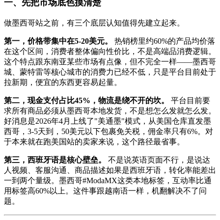
一、先把市场底色摸清楚
做墨西哥站之前，有三个底层认知值得先建立起来。
第一，价格带集中在5-20美元。
热销榜里约60%的产品均价落
在这个区间，消费者整体偏向性价比，不是高端品消费逻辑。
这个特点跟东南亚某些市场有点像，但不完全一样——墨西哥
城、蒙特雷等核心城市的消费力已经不低，只是平台目前处于
拉新期，便宜的东西更容易起量。
第二，现金支付占比45%，物流是绕不开的坎。
平台目前要
求所有商品必须从墨西哥本地发货，不是想怎么发就怎么发。
好消息是2026年4月上线了"美通墨"模式，从美国仓库直发墨
西哥，3-5天到，50美元以下包裹免关税，佣金率只有6%。对
于本来就在跑美国站的卖家来说，这个路径最省事。
第三，西班牙语是核心壁垒。
不是说英语页面不行，是说达
人视频、客服沟通、商品描述如果是西班牙语，转化率能差出
一到两个量级。墨西哥#ModaMX这类本地标签，互动率比通
用标签高60%以上。这件事跟越南语一样，机翻解决不了问
题。