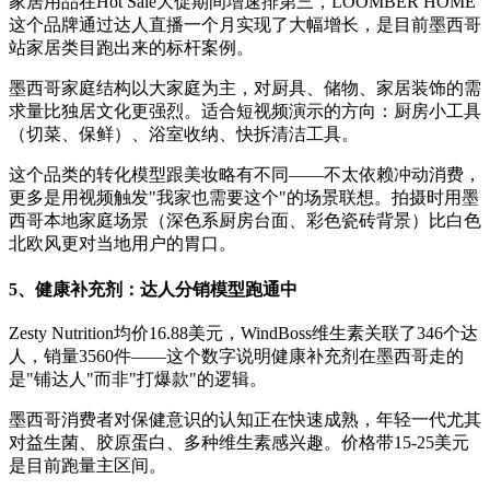
家居用品在Hot Sale大促期间增速排第三，LOOMBER HOME
这个品牌通过达人直播一个月实现了大幅增长，是目前墨西哥
站家居类目跑出来的标杆案例。
墨西哥家庭结构以大家庭为主，对厨具、储物、家居装饰的需
求量比独居文化更强烈。适合短视频演示的方向：厨房小工具
（切菜、保鲜）、浴室收纳、快拆清洁工具。
这个品类的转化模型跟美妆略有不同——不太依赖冲动消费，
更多是用视频触发"我家也需要这个"的场景联想。拍摄时用墨
西哥本地家庭场景（深色系厨房台面、彩色瓷砖背景）比白色
北欧风更对当地用户的胃口。
5、健康补充剂：达人分销模型跑通中
Zesty Nutrition均价16.88美元，WindBoss维生素关联了346个达
人，销量3560件——这个数字说明健康补充剂在墨西哥走的
是"铺达人"而非"打爆款"的逻辑。
墨西哥消费者对保健意识的认知正在快速成熟，年轻一代尤其
对益生菌、胶原蛋白、多种维生素感兴趣。价格带15-25美元
是目前跑量主区间。