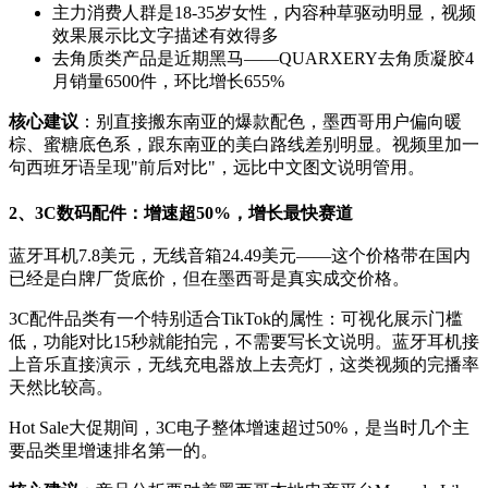
主力消费人群是18-35岁女性，内容种草驱动明显，视频
效果展示比文字描述有效得多
去角质类产品是近期黑马——QUARXERY去角质凝胶4
月销量6500件，环比增长655%
核心建议
：别直接搬东南亚的爆款配色，墨西哥用户偏向暖
棕、蜜糖底色系，跟东南亚的美白路线差别明显。视频里加一
句西班牙语呈现"前后对比"，远比中文图文说明管用。
2、3C数码配件：增速超50%，增长最快赛道
蓝牙耳机7.8美元，无线音箱24.49美元——这个价格带在国内
已经是白牌厂货底价，但在墨西哥是真实成交价格。
3C配件品类有一个特别适合TikTok的属性：可视化展示门槛
低，功能对比15秒就能拍完，不需要写长文说明。蓝牙耳机接
上音乐直接演示，无线充电器放上去亮灯，这类视频的完播率
天然比较高。
Hot Sale大促期间，3C电子整体增速超过50%，是当时几个主
要品类里增速排名第一的。