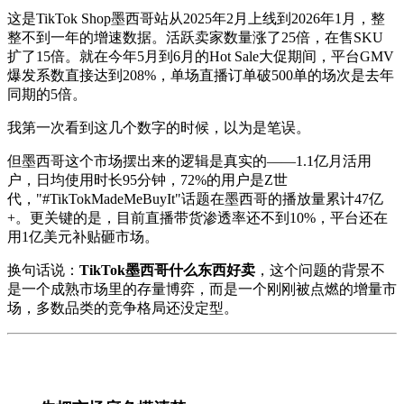
这是TikTok Shop墨西哥站从2025年2月上线到2026年1月，整
整不到一年的增速数据。活跃卖家数量涨了25倍，在售SKU
扩了15倍。就在今年5月到6月的Hot Sale大促期间，平台GMV
爆发系数直接达到208%，单场直播订单破500单的场次是去年
同期的5倍。
我第一次看到这几个数字的时候，以为是笔误。
但墨西哥这个市场摆出来的逻辑是真实的——1.1亿月活用
户，日均使用时长95分钟，72%的用户是Z世
代，"#TikTokMadeMeBuyIt"话题在墨西哥的播放量累计47亿
+。更关键的是，目前直播带货渗透率还不到10%，平台还在
用1亿美元补贴砸市场。
换句话说：
TikTok墨西哥什么东西好卖
，这个问题的背景不
是一个成熟市场里的存量博弈，而是一个刚刚被点燃的增量市
场，多数品类的竞争格局还没定型。