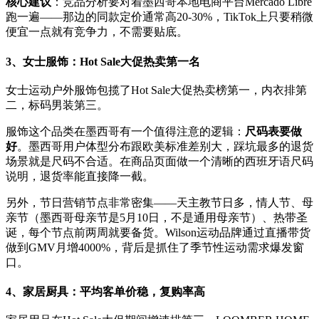
核心建议
：竞品分析要对着墨西哥本地电商平台Mercado Libre
跑一遍——那边的同款定价通常高20-30%，TikTok上只要稍微
便宜一点就有竞争力，不需要贴底。
3、女士服饰：Hot Sale大促热卖第一名
女士运动户外服饰包揽了Hot Sale大促热卖榜第一，内衣排第
二，标码男装第三。
服饰这个品类在墨西哥有一个值得注意的逻辑：
尺码表要做
好
。墨西哥用户体型分布跟欧美标准差别大，踩坑最多的退货
场景就是尺码不合适。在商品页面做一个清晰的西班牙语尺码
说明，退货率能直接降一截。
另外，节日营销节点非常密集——天主教节日多，情人节、母
亲节（墨西哥母亲节是5月10日，不是通用母亲节）、热带圣
诞，每个节点前两周就要备货。Wilson运动品牌通过直播带货
做到GMV月增4000%，背后是抓住了季节性运动需求爆发窗
口。
4、家居厨具：平均客单价稳，复购率高