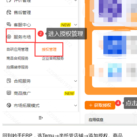
回到妙手ERP，选Temu→半托管店铺→添加授权。商品