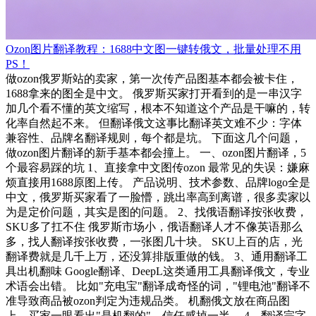
Ozon图片翻译教程：1688中文图一键转俄文，批量处理不用
PS！
做ozon俄罗斯站的卖家，第一次传产品图基本都会被卡住，
1688拿来的图全是中文。 俄罗斯买家打开看到的是一串汉字
加几个看不懂的英文缩写，根本不知道这个产品是干嘛的，转
化率自然起不来。 但翻译俄文这事比翻译英文难不少：字体
兼容性、品牌名翻译规则，每个都是坑。 下面这几个问题，
做ozon图片翻译的新手基本都会撞上。 一、ozon图片翻译，5
个最容易踩的坑 1、直接拿中文图传ozon 最常见的失误：嫌麻
烦直接用1688原图上传。 产品说明、技术参数、品牌logo全是
中文，俄罗斯买家看了一脸懵，跳出率高到离谱，很多卖家以
为是定价问题，其实是图的问题。 2、找俄语翻译按张收费，
SKU多了扛不住 俄罗斯市场小，俄语翻译人才不像英语那么
多，找人翻译按张收费，一张图几十块。 SKU上百的店，光
翻译费就是几千上万，还没算排版重做的钱。 3、通用翻译工
具出机翻味 Google翻译、DeepL这类通用工具翻译俄文，专业
术语会出错。 比如"充电宝"翻译成奇怪的词，"锂电池"翻译不
准导致商品被ozon判定为违规品类。 机翻俄文放在商品图
上，买家一眼看出"是机翻的"，信任感掉一半。 4、翻译完字