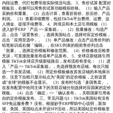
内段运费、代打包费等按实际情况勾选。 3、售价试算 配置好
模板后，右侧可以用售价试算功能模拟价格。 （1）输入产品
采购价和重量。 （2）点击计算，查看折前价、折后价、产品
利润。 （3）查看详细费用，包括TikTok平台费用、运费、达
人佣金、提现手续费等。 4、跨境店和本土店引用模板 （1）
进入妙手ERP「产品 => 采集箱」。 （2）批量修改：勾选产
品，点击「设置售价」，选择美国站点，选择对应定价模板，
点击「应用至选中」。 （3）单产品修改：点击产品售价列的
铅笔标识或右侧「编辑」，在SKU列表的税前售价列点击
「批量」，选择定价模板和修改范围。 （4）价格修改后检查
无误，可直接批量发布或单产品发布。 5、全球店新链路引用
模板 TikTok全球店升级新链路后，发布流程有变化： （1）进
入「产品 => TikTok采集箱」，先选择预发布店铺。每次只能
选一个首发店铺。 （2）用定价模板修改首发店铺的本地展示
价。注意下拉框只显示站点为"美国"的定价模板，之前设置
成"全球"的模板不会显示。 （3）发布时勾选「多国售卖」，
在发布配置中给同主体下的关联店铺分别选择对应国家的定价
模板。 （4）点击「确定」=>「确认发布」，关联国家引用各
自的定价模板发布。 三、常见问题 Q1：TikTok美国站有没有
SFP免运服务费？ 没有。根据妙手ERP帮助中心说明，新加
坡、美国、英国站点未开设SFP活动，所以美国站定价模板里