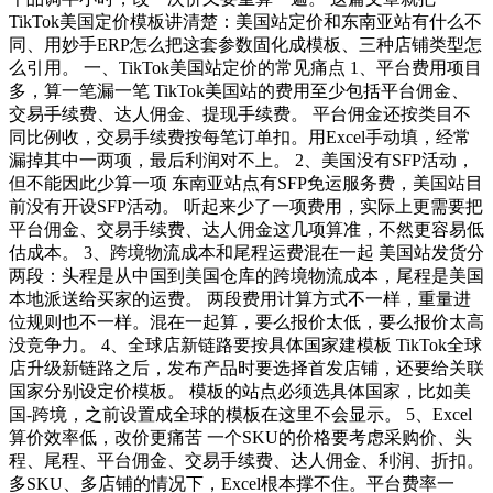
TikTok美国定价模板讲清楚：美国站定价和东南亚站有什么不
同、用妙手ERP怎么把这套参数固化成模板、三种店铺类型怎
么引用。 一、TikTok美国站定价的常见痛点 1、平台费用项目
多，算一笔漏一笔 TikTok美国站的费用至少包括平台佣金、
交易手续费、达人佣金、提现手续费。 平台佣金还按类目不
同比例收，交易手续费按每笔订单扣。用Excel手动填，经常
漏掉其中一两项，最后利润对不上。 2、美国没有SFP活动，
但不能因此少算一项 东南亚站点有SFP免运服务费，美国站目
前没有开设SFP活动。 听起来少了一项费用，实际上更需要把
平台佣金、交易手续费、达人佣金这几项算准，不然更容易低
估成本。 3、跨境物流成本和尾程运费混在一起 美国站发货分
两段：头程是从中国到美国仓库的跨境物流成本，尾程是美国
本地派送给买家的运费。 两段费用计算方式不一样，重量进
位规则也不一样。混在一起算，要么报价太低，要么报价太高
没竞争力。 4、全球店新链路要按具体国家建模板 TikTok全球
店升级新链路之后，发布产品时要选择首发店铺，还要给关联
国家分别设定价模板。 模板的站点必须选具体国家，比如美
国-跨境，之前设置成全球的模板在这里不会显示。 5、Excel
算价效率低，改价更痛苦 一个SKU的价格要考虑采购价、头
程、尾程、平台佣金、交易手续费、达人佣金、利润、折扣。
多SKU、多店铺的情况下，Excel根本撑不住。平台费率一