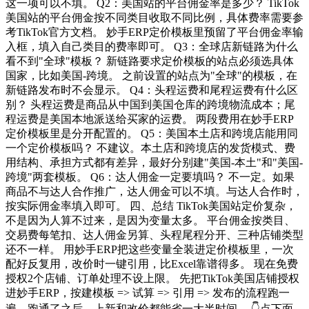
这一项可以不填。 Q2：美国站的平台佣金率是多少？ TikTok
美国站的平台佣金按不同类目收取不同比例，具体费率需要参
考TikTok官方文档。 妙手ERP定价模板里预留了平台佣金率输
入框，填入自己类目的费率即可。 Q3：全球店新链路为什么
看不到"全球"模板？ 新链路要求定价模板的站点必须选具体
国家，比如美国-跨境。 之前设置的站点为"全球"的模板，在
新链路发布时不会显示。 Q4：头程运费和尾程运费有什么区
别？ 头程运费是商品从中国到美国仓库的跨境物流成本；尾
程运费是美国本地派送给买家的运费。 两段费用在妙手ERP
定价模板里是分开配置的。 Q5：美国本土店和跨境店能用同
一个定价模板吗？ 不建议。本土店和跨境店的发货模式、费
用结构、承担方式都有差异，最好分别建"美国-本土"和"美国-
跨境"两套模板。 Q6：达人佣金一定要填吗？ 不一定。如果
商品不与达人合作推广，达人佣金可以不填。与达人合作时，
按实际佣金率填入即可。 四、总结 TikTok美国站定价复杂，
不是因为人算不过来，是因为变量太多。 平台佣金按类目、
交易费每笔扣、达人佣金另算、头程尾程分开、三种店铺类型
还不一样。 用妙手ERP把这些变量全装进定价模板里，一次
配好反复用，改价时一键引用，比Excel靠谱得多。 现在免费
授权2个店铺、订单处理不设上限。 先把TikTok美国店铺授权
进妙手ERP，按建模板 => 试算 => 引用 => 发布的流程跑一
遍，跑通了之后，上新和改价都能省一大半时间。 👇点下面