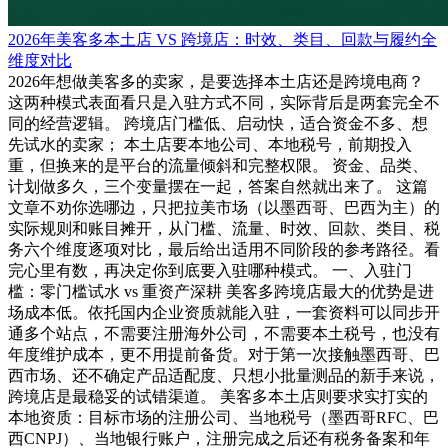
2026年美客多本土店 VS 跨境店：时效、类目、回款与履约全
维度对比
2026年想做美客多的卖家，是要选择本土店还是跨境电商？
这两种模式表面看只是入驻方式不同，实际背后是两套完全不
同的经营逻辑。 跨境店门槛低、启动快，适合资金不多、想
先试水的卖家； 本土店要本地公司、本地税号，前期投入
重，但换来的是平台的流量倾斜和完整权限。 资金、品类、
计划做多久，三个变量摆在一起，答案自然就出来了。 这篇
文章不劝你选哪边，只把拉美市场（以墨西哥、巴西为主）的
实际规则和账目摊开，从门槛、流量、时效、回款、类目、税
务六个维度逐项对比，最后给出适用不同阶段的参考路径。看
完心里有数，再决定你到底要入驻哪种模式。 一、入驻门
槛：零门槛试水 vs 重资产深耕 美客多跨境店最大的优势是进
场成本低。依托国内企业资质就能入驻，一套资料可以同步开
通多个站点，不需要注册海外公司，不需要本土税号，也没有
年度维护成本，更不用提前备货。对于第一次接触墨西哥、巴
西市场、还不确定产品适配度、只想小批量测品的新手来说，
跨境店是最稳妥的试错渠道。 美客多本土店则要求实打实的
本地资质：目标市场的注册公司、当地税号（墨西哥RFC、巴
西CNPJ）、当地银行账户，注册完成之后还有税务备案和年