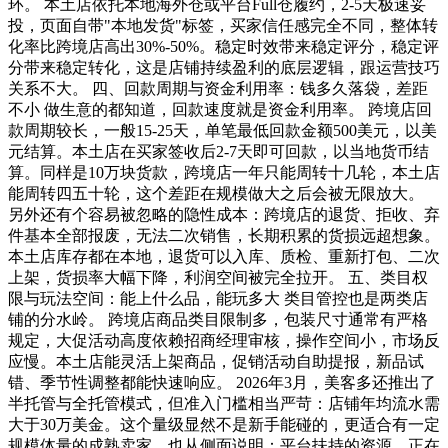
环。 本土店依托本地海外仓或平台Full仓履约，2-5天极速妥
投，页面自带"本地发货"标签，买家信任感完全不同，整体转
化率比跨境店高出30%-50%。稳定时效带来稳定评分，稳定评
分带来稳定转化，这是店铺持续盈利的底层逻辑，跟运营技巧
关系不大。 四、回款周期与资金利用率：钱多久落袋，差距
不小 做生意的都知道，回款速度就是资金利用率。 跨境店回
款周期较长，一般15-25天，单笔最低回款金额500美元，以美
元结算。本土店在买家签收后2-7天即可回款，以当地货币结
算。同样是10万块货款，跨境店一年只能周转十几轮，本土店
能周转四五十轮，这个差距在规模做大之后会被无限放大。
另外还有个容易被忽略的隐性成本：跨境店的退货、拒收、弃
件基本全部报废，无法二次销售，长期积累的货损远超想象。
本土店库存都在本地，退货可以入库、质检、重新打包、二次
上架，货损率大幅下降，利润空间被完全拉开。 五、类目权
限与玩法空间：能上什么品，能玩多大 类目管控也是两类店
铺的分水岭。 跨境店商品类目限制多，包装尺寸通常有严格
规定，大促活动高度依赖招商经理审核，操作空间小，市场反
应慢。本土店能灵活上架商品，促销活动自助提报，新品试
错、季节性调整都能快速响应。 2026年3月，美客多还推出了
半托管与全托管模式，但准入门槛相当严苛：店铺年均流水需
大于30万美金。这个量级显然不是新手能碰的，更适合有一定
规模体量的成熟卖家，也从侧面说明：平台扶持的资源，正在