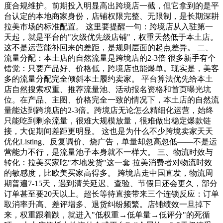
度合规维护。前期投入明显高出跨境店一截，但它拿到的是平
台认定的本地商家身份，店铺权限完整、无限制，是长期深耕
拉美市场的标准配置。 这里要提醒一句：跨境店从入驻第一
天起，就是平台的"次级优先级店铺"，权重天然低于本土店。
这不是运营能补回来的差距，是规则层面的起点差异。 二、
流量分配：本土店的自然流量是跨境店的2-3倍 很多新手有个
错觉：只要产品好、价格低，跨境店也能爆单。现实是，美客
多的流量分配完全倾斜本土履约卖家。 平台算法优先给本土
店自然搜索权重、推荐流量池、活动报名资格和首页曝光坑
位。在产品、主图、价格完全一致的情况下，本土店的自然流
量能达到跨境店的2-3倍。跨境店无论怎么精细化运营，始终
只能吃到剩余流量，很难大规模放量，很难做出稳定爆款链
接，大促期间差距更明显。 这也是为什么不少跨境卖家天天
优化Listing、反复调价、烧广告，单量却忽高忽低——不是运
营能力不行，是流量池子本身就不一样大。 三、物流时效与
转化：拉美买家吃"本地发货"这一套 拉美消费者对物流时效
的敏感度，比欧美买家高得多。 跨境店走中国直发，物流周
期普遍7-15天，遇到清关延迟、查验、节假日还会更久，部分
订单甚至要20天以上。超长等待直接带来三个连锁反应：订单
取消率升高、差评增多、退货纠纷频繁。店铺绩效一旦掉下
来，权重跟着跌，就进入"低权重→低单量→低评分"的死循