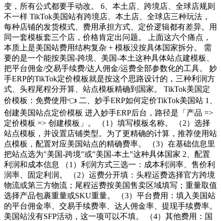
变，所有公式都要手动改。 6、本土店、跨境店、全球店规则
不一样 TikTok美国站有跨境店、本土店、全球店三种玩法，
每种店铺的发货模式、费用承担方式、定价逻辑都有差异。用
同一套模板套三个店，价格肯定出问题。 上面这六个痛点，
本质上是美国站费用结构复杂 + 模板没按具体国家拆分。 需
要的是一个能按美国-跨境、美国-本土这种具体站点建模板、
把平台佣金/交易手续费/达人佣金/运费全部参数化的工具。 妙
手ERP的TikTok定价模板就是按这个思路设计的，三种利润方
式、头程尾程分开算、站点模板精确到国家。 TikTok美国定
价模板：免费使用👈 二、妙手ERP如何定价TikTok美国站 1、
创建美国站点定价模板 进入妙手ERP后台，路径是「产品 =>
定价模板 => 创建模板」。 （1）填写模板名称。 （2）选择
站点模板，并设置店铺类型。为了更精确的计算，推荐使用站
点模板，配置对应美国站点的精确费率。 （3）在基础信息里
把站点选为"美国-跨境"或"美国-本土"这种具体国家 2、配置
利润和成本信息 （1）利润方式三选一：成本利润率、售价利
润率、固定利润。 （2）运费分开填：头程运费选择官方跨境
物流或第三方物流；尾程运费按美国售卖区域填写；重量取值
选择产品包裹重量或SKU重量。 （3）平台费用：填入美国站
的平台佣金率、交易手续费率、达人佣金率、提现手续费率。
美国站没有SFP活动，这一项可以不填。 （4）其他费用：国