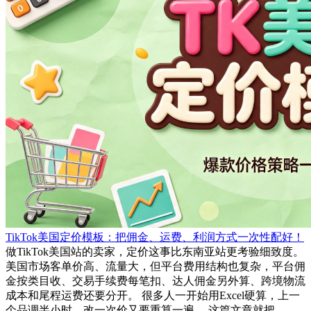
TikTok美国定价模板：把佣金、运费、利润方式一次性配好！
做TikTok美国站的卖家，定价这事比东南亚站更考验细致度。
美国市场客单价高、流量大，但平台费用结构也复杂，平台佣
金按类目收、交易手续费每笔扣、达人佣金另外算、跨境物流
成本和尾程运费还要分开。 很多人一开始用Excel硬算，上一
个品调半小时，改一次价又要重算一遍。 这篇文章就把