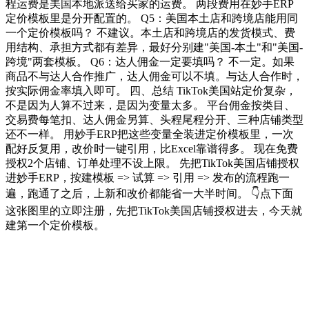
程运费是美国本地派送给买家的运费。 两段费用在妙手ERP
定价模板里是分开配置的。 Q5：美国本土店和跨境店能用同
一个定价模板吗？ 不建议。本土店和跨境店的发货模式、费
用结构、承担方式都有差异，最好分别建"美国-本土"和"美国-
跨境"两套模板。 Q6：达人佣金一定要填吗？ 不一定。如果
商品不与达人合作推广，达人佣金可以不填。与达人合作时，
按实际佣金率填入即可。 四、总结 TikTok美国站定价复杂，
不是因为人算不过来，是因为变量太多。 平台佣金按类目、
交易费每笔扣、达人佣金另算、头程尾程分开、三种店铺类型
还不一样。 用妙手ERP把这些变量全装进定价模板里，一次
配好反复用，改价时一键引用，比Excel靠谱得多。 现在免费
授权2个店铺、订单处理不设上限。 先把TikTok美国店铺授权
进妙手ERP，按建模板 => 试算 => 引用 => 发布的流程跑一
遍，跑通了之后，上新和改价都能省一大半时间。 👇点下面
这张图里的立即注册，先把TikTok美国店铺授权进去，今天就
建第一个定价模板。