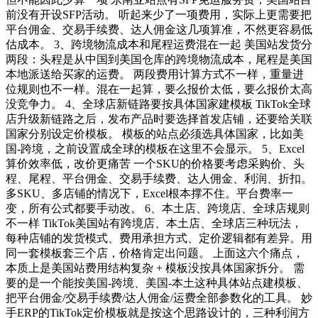
前没有开设SFP活动。 听起来少了一项费用，实际上更需要把
平台佣金、交易手续费、达人佣金这几项算准，不然更容易低
估成本。 3、跨境物流成本和尾程运费混在一起 美国站发货分
两段：头程是从中国到美国仓库的跨境物流成本，尾程是美国
本地派送给买家的运费。 两段费用计算方式不一样，重量进
位规则也不一样。混在一起算，要么报价太低，要么报价太高
没竞争力。 4、全球店新链路要按具体国家建模板 TikTok全球
店升级新链路之后，发布产品时要选择首发店铺，还要给关联
国家分别设定价模板。 模板的站点必须选具体国家，比如美
国-跨境，之前设置成全球的模板在这里不会显示。 5、Excel
算价效率低，改价更痛苦 一个SKU的价格要考虑采购价、头
程、尾程、平台佣金、交易手续费、达人佣金、利润、折扣。
多SKU、多店铺的情况下，Excel根本撑不住。平台费率一
变，所有公式都要手动改。 6、本土店、跨境店、全球店规则
不一样 TikTok美国站有跨境店、本土店、全球店三种玩法，
每种店铺的发货模式、费用承担方式、定价逻辑都有差异。用
同一套模板套三个店，价格肯定出问题。 上面这六个痛点，
本质上是美国站费用结构复杂 + 模板没按具体国家拆分。 需
要的是一个能按美国-跨境、美国-本土这种具体站点建模板、
把平台佣金/交易手续费/达人佣金/运费全部参数化的工具。 妙
手ERP的TikTok定价模板就是按这个思路设计的，三种利润方