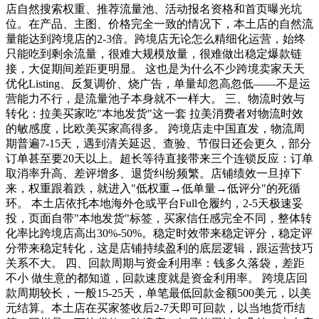
店自然搜索权重、推荐流量池、活动报名资格和首页曝光坑
位。在产品、主图、价格完全一致的情况下，本土店的自然流
量能达到跨境店的2-3倍。跨境店无论怎么精细化运营，始终
只能吃到剩余流量，很难大规模放量，很难做出稳定爆款链
接，大促期间差距更明显。 这也是为什么不少跨境卖家天天
优化Listing、反复调价、烧广告，单量却忽高忽低——不是运
营能力不行，是流量池子本身就不一样大。 三、物流时效与
转化：拉美买家吃"本地发货"这一套 拉美消费者对物流时效
的敏感度，比欧美买家高得多。 跨境店走中国直发，物流周
期普遍7-15天，遇到清关延迟、查验、节假日还会更久，部分
订单甚至要20天以上。超长等待直接带来三个连锁反应：订单
取消率升高、差评增多、退货纠纷频繁。店铺绩效一旦掉下
来，权重跟着跌，就进入"低权重→低单量→低评分"的死循
环。 本土店依托本地海外仓或平台Full仓履约，2-5天极速妥
投，页面自带"本地发货"标签，买家信任感完全不同，整体转
化率比跨境店高出30%-50%。稳定时效带来稳定评分，稳定评
分带来稳定转化，这是店铺持续盈利的底层逻辑，跟运营技巧
关系不大。 四、回款周期与资金利用率：钱多久落袋，差距
不小 做生意的都知道，回款速度就是资金利用率。 跨境店回
款周期较长，一般15-25天，单笔最低回款金额500美元，以美
元结算。本土店在买家签收后2-7天即可回款，以当地货币结