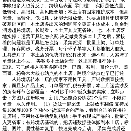
本账很多人也算反了。跨境店表面"零门槛"，实际是低流量、
低转化、高损耗、高风险叠加；本土店有固定维护成本，但高
流量、高转化、低损耗，还能无限放量。只要店铺月销稳定突
破基础区间，本土店多出来的利润完全覆盖主体成本，剩余利
润远超跨境店。长期看，本土店其实更省钱。 七、本土店落
地实操：运营工具链怎么配 决定做美客多本土店之后，紧接
着的问题就是工具链怎么搭：采集货源、批量上架、订单处
理、库存同步、税务开票，每个环节单靠人工都能把人磨疯。
工具选对了，本土店的优势才能发挥出来；选不对，人累垮了
单量还上不去。 美客多本土店运营，这里直接推荐妙手
ERP。它已经接入美客多阿根廷、巴西、智利、哥伦比亚、墨
西哥、秘鲁六大核心站点的本土店，跨境全站点也早已打通
——从跨境店转本土店的卖家不用换工具，店铺数据直接搬
家；而且从产品上架、订单履约到税务开票，本土店运营涉及
的所有环节它都覆盖： 📢对妙手ERP感兴趣的卖家，立即点
击下方图片注册账号，新用户还能免费绑定2个店铺，不限订
单量，永久使用。 （1）货源一键采集，上架效率翻倍 支持采
集1688等100多个国内外货源平台的产品，看到合适的直接拉
进店铺，不用逐条手动复制粘贴；手里有现成产品的，批量导
入更省事；有跨境店基础的，把店铺数据整体搬到本土店，标
题、图片、属性基本复用，快速完成冷启动。 采集完成后还