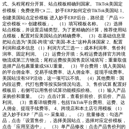
式、头程尾程分开算、站点模板精确到国家。 TikTok美国定
价模板：免费使用👈 二、妙手ERP如何定价TikTok美国站 1、
创建美国站点定价模板 进入妙手ERP后台，路径是「产品 =>
定价模板 => 创建模板」。 （1）填写模板名称。 （2）选择
站点模板，并设置店铺类型。为了更精确的计算，推荐使用站
点模板，配置对应美国站点的精确费率。 （3）在基础信息里
把站点选为"美国-跨境"或"美国-本土"这种具体国家 2、配置
利润和成本信息 （1）利润方式三选一：成本利润率、售价利
润率、固定利润。 （2）运费分开填：头程运费选择官方跨境
物流或第三方物流；尾程运费按美国售卖区域填写；重量取值
选择产品包裹重量或SKU重量。 （3）平台费用：填入美国站
的平台佣金率、交易手续费率、达人佣金率、提现手续费率。
美国站没有SFP活动，这一项可以不填。 （4）其他费用：国
内段运费、代打包费等按实际情况勾选。 3、售价试算 配置好
模板后，右侧可以用售价试算功能模拟价格。 （1）输入产品
采购价和重量。 （2）点击计算，查看折前价、折后价、产品
利润。 （3）查看详细费用，包括TikTok平台费用、运费、达
人佣金、提现手续费等。 4、跨境店和本土店引用模板 （1）
进入妙手ERP「产品 => 采集箱」。 （2）批量修改：勾选产
品，点击「设置售价」，选择美国站点，选择对应定价模板，
点击「应用至选中」。 （3）单产品修改：点击产品售价列的