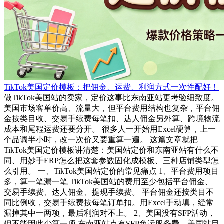
TikTok美国定价模板：把佣金、运费、利润方式一次性配好！
做TikTok美国站的卖家，定价这事比东南亚站更考验细致度。
美国市场客单价高、流量大，但平台费用结构也复杂，平台佣
金按类目收、交易手续费每笔扣、达人佣金另外算、跨境物流
成本和尾程运费还要分开。 很多人一开始用Excel硬算，上一
个品调半小时，改一次价又要重算一遍。 这篇文章就把
TikTok美国定价模板讲清楚：美国站定价和东南亚站有什么不
同、用妙手ERP怎么把这套参数固化成模板、三种店铺类型怎
么引用。 一、TikTok美国站定价的常见痛点 1、平台费用项目
多，算一笔漏一笔 TikTok美国站的费用至少包括平台佣金、
交易手续费、达人佣金、提现手续费。 平台佣金还按类目不
同比例收，交易手续费按每笔订单扣。用Excel手动填，经常
漏掉其中一两项，最后利润对不上。 2、美国没有SFP活动，
但不能因此少算一项 东南亚站点有SFP免运服务费，美国站目