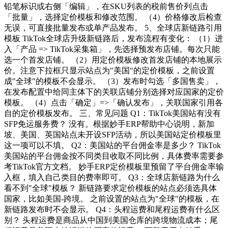
铅笔标识或右侧「编辑」，在SKU列表的税前售价列点击
「批量」，选择定价模板和修改范围。 （4）价格修改后检查
无误，可直接批量发布或单产品发布。 5、全球店新链路引用
模板 TikTok全球店升级新链路后，发布流程有变化： （1）进
入「产品 => TikTok采集箱」，先选择预发布店铺。每次只能
选一个首发店铺。 （2）用定价模板修改首发店铺的本地展示
价。注意下拉框只显示站点为"美国"的定价模板，之前设置
成"全球"的模板不会显示。 （3）发布时勾选「多国售卖」，
在发布配置中给同主体下的关联店铺分别选择对应国家的定价
模板。 （4）点击「确定」=>「确认发布」，关联国家引用各
自的定价模板发布。 三、常见问题 Q1：TikTok美国站有没有
SFP免运服务费？ 没有。根据妙手ERP帮助中心说明，新加
坡、美国、英国站点未开设SFP活动，所以美国站定价模板里
这一项可以不填。 Q2：美国站的平台佣金率是多少？ TikTok
美国站的平台佣金按不同类目收取不同比例，具体费率需要参
考TikTok官方文档。 妙手ERP定价模板里预留了平台佣金率输
入框，填入自己类目的费率即可。 Q3：全球店新链路为什么
看不到"全球"模板？ 新链路要求定价模板的站点必须选具体
国家，比如美国-跨境。 之前设置的站点为"全球"的模板，在
新链路发布时不会显示。 Q4：头程运费和尾程运费有什么区
别？ 头程运费是商品从中国到美国仓库的跨境物流成本；尾