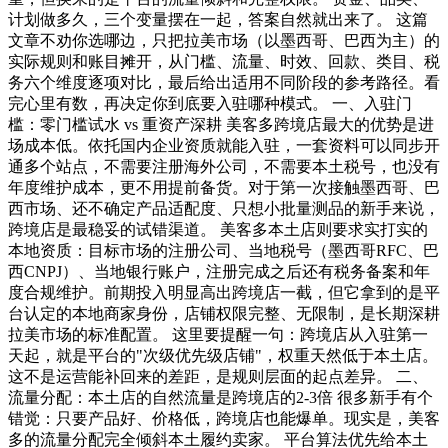
计划做多久，三个变量摆在一起，答案自然就出来了。 这篇
文章不劝你选哪边，只把拉美市场（以墨西哥、巴西为主）的
实际规则和账目摊开，从门槛、流量、时效、回款、类目、税
务六个维度逐项对比，最后给出适用不同阶段的参考路径。看
完心里有数，再决定你到底要入驻哪种模式。 一、入驻门
槛：零门槛试水 vs 重资产深耕 美客多跨境店最大的优势是进
场成本低。依托国内企业资质就能入驻，一套资料可以同步开
通多个站点，不需要注册海外公司，不需要本土税号，也没有
年度维护成本，更不用提前备货。对于第一次接触墨西哥、巴
西市场、还不确定产品适配度、只想小批量测品的新手来说，
跨境店是最稳妥的试错渠道。 美客多本土店则要求实打实的
本地资质：目标市场的注册公司、当地税号（墨西哥RFC、巴
西CNPJ）、当地银行账户，注册完成之后还有税务备案和年
度合规维护。前期投入明显高出跨境店一截，但它拿到的是平
台认定的本地商家身份，店铺权限完整、无限制，是长期深耕
拉美市场的标准配置。 这里要提醒一句：跨境店从入驻第一
天起，就是平台的"次级优先级店铺"，权重天然低于本土店。
这不是运营能补回来的差距，是规则层面的起点差异。 二、
流量分配：本土店的自然流量是跨境店的2-3倍 很多新手有个
错觉：只要产品好、价格低，跨境店也能爆单。现实是，美客
多的流量分配完全倾斜本土履约卖家。 平台算法优先给本土