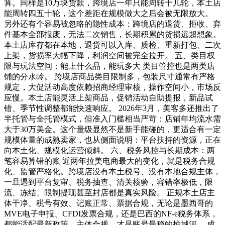
算。同样是10万块货款，跨境店一年只能周转十几轮，本土店
能周转四五十轮，这个差距在规模做大之后会被无限放大。
另外还有个容易被忽略的隐性成本：跨境店的退货、拒收、弃
件基本全部报废，无法二次销售，长期积累的货损远超想象。
本土店库存都在本地，退货可以入库、质检、重新打包、二次
上架，货损率大幅下降，利润空间被完全拉开。 五、类目权
限与玩法空间：能上什么品，能玩多大 类目管控也是两类店
铺的分水岭。 跨境店商品类目限制多，包装尺寸通常有严格
规定，大促活动高度依赖招商经理审核，操作空间小，市场反
应慢。本土店能灵活上架商品，促销活动自助提报，新品试
错、季节性调整都能快速响应。 2026年3月，美客多还推出了
半托管与全托管模式，但准入门槛相当严苛：店铺年均流水需
大于30万美金。这个量级显然不是新手能碰的，更适合有一定
规模体量的成熟卖家，也从侧面说明：平台扶持的资源，正在
向本土化、规模化运营倾斜。 六、税务风控与长期成本：两
笔容易算错的账 近两年拉美电商最大的变化，就是税务合规
化、监管严格化。跨境店没有本土税号、没有本地合规主体，
一旦遇到平台复审、税务抽查、清关核验，容错率极低，限
流、冻结、限制提现甚至封店都是真实风险。 正规本土店主
体干净、税号有效、记账正常、票据合规，无论是墨西哥的
MVE电子申报、CFDI发票合规，还是巴西的NF-e税务体系，
都能适配最新政策。主体合规，才是账号最稳的护城河。 成