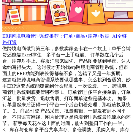
ERP跨境电商管理系统推荐：订单+商品+库存+数据+AI全链
路打通
做跨境电商做到第三年，多数卖家会卡在一个坎上：单平台铺
货还能靠Excel撑住，多平台一上手就崩。 订单散在几个后
台、库存对不上、客服消息来回切、产品图要修到半夜、达人
邀约写得头大。 这时候才开始找erp跨境电商管理系统，但市
面上的ERP功能列表长得都差不多，选错了又是一年折腾。
这篇就把跨境电商管理系统要做哪些事、怎么挑到合适的、妙
手ERP这套系统能覆盖到什么程度，一次说透。 一、跨境电
商管理系统到底要管哪些事 1、订单管理 多平台接单后，订单
汇总、批量发货、退款售后、打印面单这些是基本功。 如果
订单量起来后还得一个平台一个后台切着处理，那就该换系统
了。 2、商品刊登 产品采集、批量编辑、一键发布到不同平
台、不同语言翻译、图片处理这是跨境管理系统最吃流水的环
节。 新手每天花在这上面的时间，能占到整日工作的一半。
3、库存与仓库 多平台共享库存、多仓调拨、采购入库、库存