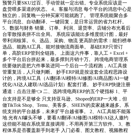
预警只要SKU过百、手动管就一定出错。专业系统应该是一
盘货喂多渠道的状态。 4、客服与消息 每个平台的消息中心是
独立的，回复晚一分钟买家可能就跑了。 管理系统能聚合多
平台消息、自动翻译、一键回复，是日常运营的省力杠杆。
5、数据与财务 销量、订单、利润、退货率、店铺分布光看后
台零散报表拼不出全局。 系统应该能出多维度统计图，最好
带利润核算。 6、选品、采购、物流 更高阶的需求：能扫榜单
选品、能跑AI工具、能对接物流商面单。 基础ERP只管订
单，高阶ERP管到全链路。 上面这六件事，靠人工 + Excel +
多个平台后台拼起来，最多撑到月销十万。 跨境电商管理系
统要做的是把六件事装进同一个后台一个流程跑，AI工具接
管重复活，人只做判断。 妙手ERP就是按这套全流程思路设
计的，跨境AI工具（AI翻译/AI模特/AI修图/AI商品图/AI一键
优化/AI达人建联/AI选品计划）配套打通。 妙手ERP快捷注册
通道：点击注册👈 二、选跨境电商ERP的五个硬指标 1、平
台支持是不是够全 只支持亚马逊、Shopee的ERP一大堆，但
做TikTok Shop、Temu、美客多、SHEIN的卖家越来越多。系
统支持的平台越多，未来扩平台越省事。 2、AI工具能不能落
地 光有AI噱头不够，要看AI翻译/AI修图/AI模特/AI达人邀约
这些能不能在系统里直接调用，不用再开第三方软件。 3、教
程体系是否覆盖新手到老手 入门必看、图文教程、视频教程