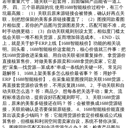
若带重量尺寸，随关联一起套用，后面编辑产品能省一道工
序。 四、三个容易踩的坑 使用1688智能核价过程中，有三个
坑最高频： （1）关联后原来源链接会被替换，确认好再点关
联，别把想保留的美客多原链接覆盖了； （2）图搜同款看图
片相似度，若你的产品图与货源图差异大，匹配可能不准，此
时手动挑更稳； （3）自动关联规则别设太宽，相似度门槛太
低会关联一堆不相关货源，反而增加筛选成本。 - END - 以
上，就是关于妙手ERP上线【1688智能核价】功能的相关说
明。回头看，1688智能核价这套能力，核心价值就三件事：把
找1688货源收进采集箱、用自动关联省掉重复操作、拿货源价
直接核算售价。对做美客多跟卖和1688拿货的卖家，它是
把"采集—找货源—算成本"串成一条线的关键一环。 常见问
题解答 1、1688上架美客多怎么核价最省事？ 答：用妙手
ERP【1688智能核价】，在采集箱里图搜同款关联1688货源，
再直接套货源价设售价，不用反复跳1688。 2、手动关联和自
动关联怎么选？ 答：商品少、想每条把关选手动；量大、流
程标准选自动，提前设好匹配规则即可。 3、关联1688货源
后，原来的美客多链接还在吗？ 答：会被替换成1688货源链
接，关联前确认是否要保留原链接。 4、1688智能核价能直接
算出该卖多少钱吗？ 答：它能用货源价套定价模板或公式核
算售价，但模板和利润空间需卖家自设，系统不替你决策。
5、图搜同款匹配不到合适货源怎么办？ 答：检查产品图与