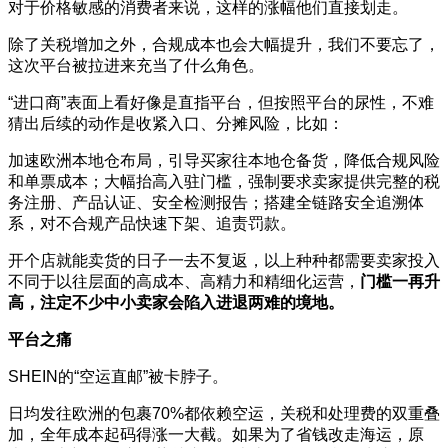
对于价格敏感的消费者来说，这样的涨幅他们直接划走。
除了关税增加之外，合规成本也会大幅提升，我们不要忘了，
这次平台被拉进来充当了什么角色。
“进口商”表面上看好像是直指平台，但按照平台的尿性，不难
猜出后续的动作是收紧入口、分摊风险，比如：
加速欧洲本地仓布局，引导买家往本地仓备货，降低合规风险
和单票成本；大幅抬高入驻门槛，强制要求卖家提供完整的税
务注册、产品认证、安全检测报告；搭建全链路安全追溯体
系，对不合规产品快速下架、追责罚款。
开个店就能卖货的日子一去不复返，以上种种都需要卖家投入
不同于以往层面的高成本、高精力和精细化运营，
门槛一再升
高，注定不少中小卖家会陷入进退两难的境地。
平台之痛
SHEIN的“空运直邮”被卡脖子。
日均发往欧洲的包裹70%都依赖空运，关税和处理费的双重叠
加，全年成本起码得涨一大截。如果为了省钱改走海运，原