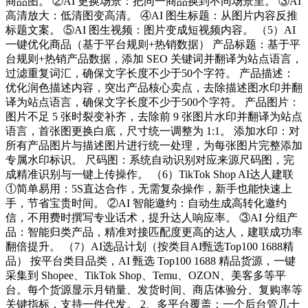
商品图。 ②AI 更换场景：把同一商品换到不同场景里。 ③AI
高清放大：低清图变高清。 ④AI 图生标题：从图片内容反推
标题文案。 ⑤AI 图生视频：图片变成短视频内容。 （5）AI
一键优化商品（基于平台规则+热销数据） 产品标题：基于平
台规则+热销产品数据，添加 SEO 关键词并翻译为站点语言，
过滤重复词汇，确保文字长度不少于50个字符。 产品描述：
优化润色描述内容，突出产品核心卖点，去除描述图水印并翻
译为站点语言，确保文字长度不少于500个字符。 产品图片：
图片不足 5 张时裂变补齐，去除前 9 张图片水印并翻译为站点
语言，首张图更换白底，尺寸统一调整为 1:1。 添加水印：对
所有产品图片与描述图片进行统一处理，为每张图片完整添加
专属水印标识。 尺码图：系统自动识别对应来源尺码图，完
成精准识别与一键上传操作。 （6）TikTok Shop AI达人建联
①简单易用：5S直达合作，无需复杂操作，新手也能快速上
手，节省宝贵时间。 ②AI 智能邀约：自动生成高转化邀约
信，不用费时撰写专业话术，提升达人响应率。 ③AI 分组产
品：智能归类产品，精准对接匹配度更高的达人，建联成功率
翻倍提升。 （7）AI选品计划（按类目AI甄选Top100 1688精
品） 按平台类目品类，AI 甄选 Top100 1688 精品货源，一键
采集到 Shopee、TikTok Shop、Temu、OZON、美客多等平
台。每个货源显示月销量、发货时间、商店体验分、复购率等
关键指标，支持一件代发。 2、多平台覆盖：一个后台管几十