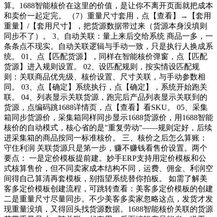
算。1688智能核价在这里的价值，是让你不离开页面就把成本
和卖价一起定完。 （7）重量尺寸套用，点【查看】→【套用
重量】/【套用尺寸】，把货源数据带过来（货源本身没填则
同步不了）。 3、自动关联：量上来后交给系统 商品一多，一
条条点不现实。自动关联逻辑与手动一致，只是执行人换成系
统。 01、点【匹配货源】，同样在智能核价弹窗，点【匹配
货源】进入规则设置。 02、设匹配规则，按实情设匹配规
则：关联商品优先级、核价设置、尺寸关联，与手动参数相
同。 03、点【确定】系统执行，点【确定】，系统开始跑关
联。 04、列表显示关联货源，跑完后产品列表显示关联到的
货源，点编码跳1688详情页，点【查看】看SKU。 05、采集
箱同步货源价，采集箱同样同步显示1688货源价，用1688智能
核价的自动模式，核心省的是"重复劳动"——规则定好，后续
进采集箱的商品按同一标准核价。 三、核价之后怎么算账：
守住利润 关联货源只是第一步，赚不赚钱看售价设置。两个
要点： 一是定价模板提前建。妙手ERP支持用定价模板和公
式核算售价，但不同卖家成本结构不同，运费、佣金、利润空
间得自己算清再套模板，别指望系统替你拍板。 如需了解美
客多定价模板创建流程，可跳转查看：美客多定价模板的创建
二是重量尺寸尽量同步。不少美客多卖家忽略这点，发货才发
现重量没填，又得回头找货源数据。1688智能核价关联的货源