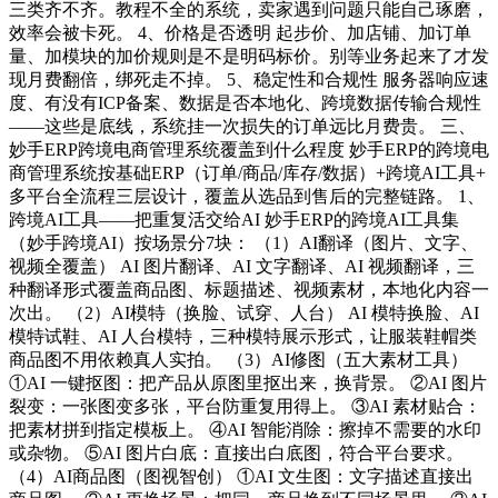
三类齐不齐。教程不全的系统，卖家遇到问题只能自己琢磨，
效率会被卡死。 4、价格是否透明 起步价、加店铺、加订单
量、加模块的加价规则是不是明码标价。别等业务起来了才发
现月费翻倍，绑死走不掉。 5、稳定性和合规性 服务器响应速
度、有没有ICP备案、数据是否本地化、跨境数据传输合规性
——这些是底线，系统挂一次损失的订单远比月费贵。 三、
妙手ERP跨境电商管理系统覆盖到什么程度 妙手ERP的跨境电
商管理系统按基础ERP（订单/商品/库存/数据）+跨境AI工具+
多平台全流程三层设计，覆盖从选品到售后的完整链路。 1、
跨境AI工具——把重复活交给AI 妙手ERP的跨境AI工具集
（妙手跨境AI）按场景分7块： （1）AI翻译（图片、文字、
视频全覆盖） AI 图片翻译、AI 文字翻译、AI 视频翻译，三
种翻译形式覆盖商品图、标题描述、视频素材，本地化内容一
次出。 （2）AI模特（换脸、试穿、人台） AI 模特换脸、AI
模特试鞋、AI 人台模特，三种模特展示形式，让服装鞋帽类
商品图不用依赖真人实拍。 （3）AI修图（五大素材工具）
①AI 一键抠图：把产品从原图里抠出来，换背景。 ②AI 图片
裂变：一张图变多张，平台防重复用得上。 ③AI 素材贴合：
把素材拼到指定模板上。 ④AI 智能消除：擦掉不需要的水印
或杂物。 ⑤AI 图片白底：直接出白底图，符合平台要求。
（4）AI商品图（图视智创） ①AI 文生图：文字描述直接出