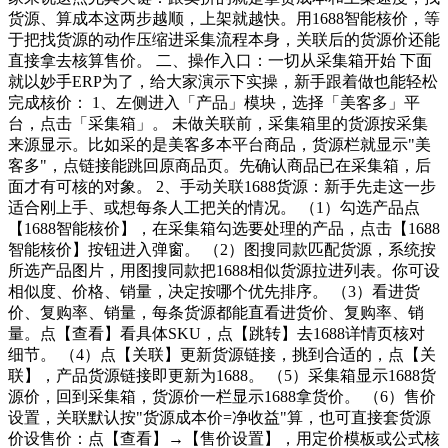
货源、算成本这两步越顺，上架就越快。用1688智能核价，等
于把找货源的动作压缩进采集流程本身，关联后的货源价还能
直接拿去核算售价。 二、操作入口：一切从采集箱开始 下面
就以妙手ERP为了，给大家演示下实操，新手跟着做也能轻松
完成核价： 1、左侧进入「产品」模块，选择「美客多」平
台，点击「采集箱」。 未做关联前，采集箱里的货源按采集
来源显示。比如采的是美客多本平台商品，货源栏就显示"美
客多"，点链接能跳回原商品页。先确认商品已在采集箱，后
面才有可核的对象。 2、手动关联1688货源：新手先走这一步
适合刚上手、或想每条人工把关的情况。 （1）勾选产品点
【1688智能核价】，在采集箱勾选要处理的产品，点击【1688
智能核价】按钮进入弹窗。 （2）图搜同款匹配货源，系统按
所选产品图片，用图搜同款把1688相似货源拉进列表。你可设
相似度、价格、销量，决定按哪个优先排序。 （3）看进货
价、复购率、销量，每条货源都能直看进货价、复购率、销
量。点【查看】看具体SKU，点【跳转】去1688详情页核对
细节。 （4）点【关联】更新货源链接，挑到合适的，点【关
联】，产品货源链接即更新为1688。 （5）采集箱显示1688货
源价，回到采集箱，货源价一栏显示1688拿货价。 （6）售价
设置，关联默认按"货源成本价=净收益"算，也可直接套货源
价设售价：点【查看】→【售价设置】，用定价模板或公式核