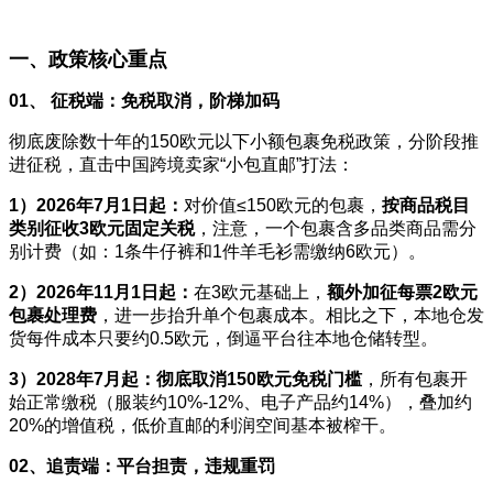
一、政策核心重点
01、 征税端：免税取消，阶梯加码
彻底废除数十年的150欧元以下小额包裹免税政策，分阶段推
进征税，直击中国跨境卖家“小包直邮”打法：
1）2026年7月1日起：
对价值≤150欧元的包裹，
按商品税目
类别征收3欧元固定关税
，注意，一个包裹含多品类商品需分
别计费（如：1条牛仔裤和1件羊毛衫需缴纳6欧元）。
2）2026年11月1日起：
在3欧元基础上，
额外加征每票2欧元
包裹处理费
，进一步抬升单个包裹成本。相比之下，本地仓发
货每件成本只要约0.5欧元，倒逼平台往本地仓储转型。
3）2028年7月起：
彻底取消150欧元免税门槛
，所有包裹开
始正常缴税（服装约10%-12%、电子产品约14%），叠加约
20%的增值税，低价直邮的利润空间基本被榨干。
02、追责端：平台担责，违规重罚