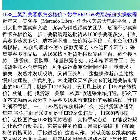
1688上架到美客多怎么核价？妙手ERP1688智能核价实操教程
近年来，美客多（Mercado Libre）作为拉美最大电商平台，吸
引大批中国卖家入驻，尤其做铺货跟卖的团队。然而不少卖家
都卡在核价这一步：要搞清楚这批货从1688拿要花多少、挂到
美客多该卖多少。成本算不准，售价就定不稳，利润空间也跟
着模糊。 核价到底难在哪？多数卖家会卡在这四个环节： 采
集美客多商品后，从1688找同源货源得反复跳平台、逐个搜同
款； 进货价、复购率、销量散落各处，成本核算靠手工； 关
联货源却不会定售价，利润被运费佣金悄悄吃掉； 重量尺寸
缺失，发货才发现没填、又得回头补。 这些操作断点直接拖
慢跟卖速度、蚕食利润。因此建议美客多卖家们还是要借助专
业的ERP工具，以妙手ERP为例，该工具上线了【1688智能核
价】功能，把"找货源—关联—核算"收进采集箱打通。那么下
面本文就给大家分享下美客多1688智能核价的实操路径，守住
利润不亏损。 一、1688智能核价解决什么：把找货源收进采
集箱 当你把商品采集到妙手ERP采集箱后，【1688智能核
价】会按图片去1688搜同款货源，支持手动点选，也能设好规
则让系统自动关联。它最直接的价值，是替你省掉"开1688新
标签页搜同款、手抄进货价"这套动作。 对做美客多跟卖的卖
家来说这点尤其关键：跟卖拼的就是拿货成本和上架速度，找