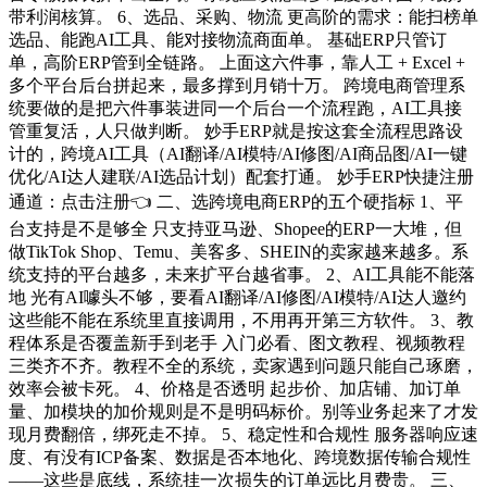
带利润核算。 6、选品、采购、物流 更高阶的需求：能扫榜单
选品、能跑AI工具、能对接物流商面单。 基础ERP只管订
单，高阶ERP管到全链路。 上面这六件事，靠人工 + Excel +
多个平台后台拼起来，最多撑到月销十万。 跨境电商管理系
统要做的是把六件事装进同一个后台一个流程跑，AI工具接
管重复活，人只做判断。 妙手ERP就是按这套全流程思路设
计的，跨境AI工具（AI翻译/AI模特/AI修图/AI商品图/AI一键
优化/AI达人建联/AI选品计划）配套打通。 妙手ERP快捷注册
通道：点击注册👈 二、选跨境电商ERP的五个硬指标 1、平
台支持是不是够全 只支持亚马逊、Shopee的ERP一大堆，但
做TikTok Shop、Temu、美客多、SHEIN的卖家越来越多。系
统支持的平台越多，未来扩平台越省事。 2、AI工具能不能落
地 光有AI噱头不够，要看AI翻译/AI修图/AI模特/AI达人邀约
这些能不能在系统里直接调用，不用再开第三方软件。 3、教
程体系是否覆盖新手到老手 入门必看、图文教程、视频教程
三类齐不齐。教程不全的系统，卖家遇到问题只能自己琢磨，
效率会被卡死。 4、价格是否透明 起步价、加店铺、加订单
量、加模块的加价规则是不是明码标价。别等业务起来了才发
现月费翻倍，绑死走不掉。 5、稳定性和合规性 服务器响应速
度、有没有ICP备案、数据是否本地化、跨境数据传输合规性
——这些是底线，系统挂一次损失的订单远比月费贵。 三、