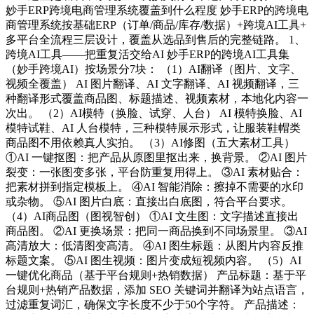
妙手ERP跨境电商管理系统覆盖到什么程度 妙手ERP的跨境电
商管理系统按基础ERP（订单/商品/库存/数据）+跨境AI工具+
多平台全流程三层设计，覆盖从选品到售后的完整链路。 1、
跨境AI工具——把重复活交给AI 妙手ERP的跨境AI工具集
（妙手跨境AI）按场景分7块： （1）AI翻译（图片、文字、
视频全覆盖） AI 图片翻译、AI 文字翻译、AI 视频翻译，三
种翻译形式覆盖商品图、标题描述、视频素材，本地化内容一
次出。 （2）AI模特（换脸、试穿、人台） AI 模特换脸、AI
模特试鞋、AI 人台模特，三种模特展示形式，让服装鞋帽类
商品图不用依赖真人实拍。 （3）AI修图（五大素材工具）
①AI 一键抠图：把产品从原图里抠出来，换背景。 ②AI 图片
裂变：一张图变多张，平台防重复用得上。 ③AI 素材贴合：
把素材拼到指定模板上。 ④AI 智能消除：擦掉不需要的水印
或杂物。 ⑤AI 图片白底：直接出白底图，符合平台要求。
（4）AI商品图（图视智创） ①AI 文生图：文字描述直接出
商品图。 ②AI 更换场景：把同一商品换到不同场景里。 ③AI
高清放大：低清图变高清。 ④AI 图生标题：从图片内容反推
标题文案。 ⑤AI 图生视频：图片变成短视频内容。 （5）AI
一键优化商品（基于平台规则+热销数据） 产品标题：基于平
台规则+热销产品数据，添加 SEO 关键词并翻译为站点语言，
过滤重复词汇，确保文字长度不少于50个字符。 产品描述：