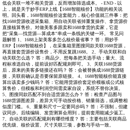
低会关联一堆不相关货源，反而增加筛选成本。 - END - 以
上，就是关于妙手ERP上线【1688智能核价】功能的相关说
明。回头看，1688智能核价这套能力，核心价值就三件事：把
找1688货源收进采集箱、用自动关联省掉重复操作、拿货源价
直接核算售价。对做美客多跟卖和1688拿货的卖家，它是
把"采集—找货源—算成本"串成一条线的关键一环。 常见问
题解答 1、1688上架美客多怎么核价最省事？ 答：用妙手
ERP【1688智能核价】，在采集箱里图搜同款关联1688货源，
再直接套货源价设售价，不用反复跳1688。 2、手动关联和自
动关联怎么选？ 答：商品少、想每条把关选手动；量大、流
程标准选自动，提前设好匹配规则即可。 3、关联1688货源
后，原来的美客多链接还在吗？ 答：会被替换成1688货源链
接，关联前确认是否要保留原链接。 4、1688智能核价能直接
算出该卖多少钱吗？ 答：它能用货源价套定价模板或公式核
算售价，但模板和利润空间需卖家自设，系统不替你决策。
5、图搜同款匹配不到合适货源怎么办？ 答：检查产品图与
1688货源图差异，差异大可手动按价格、销量筛选，或调整相
似度门槛。 6、重量和尺寸一定要同步吗？ 答：不强制，但建
议同步。后续编辑、发货测算会用到，提前套用能减少返工。
7、自动关联的匹配规则有哪些维度？ 答：主要包括关联商品
优先级、核价设置、尺寸关联三项，参数与手动一致。