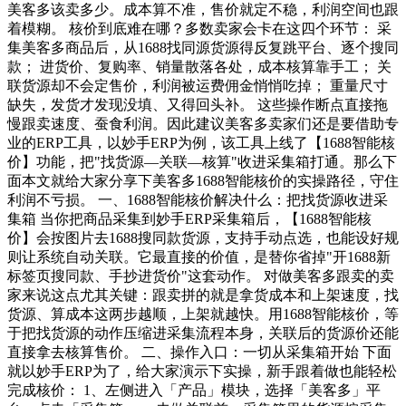
美客多该卖多少。成本算不准，售价就定不稳，利润空间也跟
着模糊。 核价到底难在哪？多数卖家会卡在这四个环节： 采
集美客多商品后，从1688找同源货源得反复跳平台、逐个搜同
款； 进货价、复购率、销量散落各处，成本核算靠手工； 关
联货源却不会定售价，利润被运费佣金悄悄吃掉； 重量尺寸
缺失，发货才发现没填、又得回头补。 这些操作断点直接拖
慢跟卖速度、蚕食利润。因此建议美客多卖家们还是要借助专
业的ERP工具，以妙手ERP为例，该工具上线了【1688智能核
价】功能，把"找货源—关联—核算"收进采集箱打通。那么下
面本文就给大家分享下美客多1688智能核价的实操路径，守住
利润不亏损。 一、1688智能核价解决什么：把找货源收进采
集箱 当你把商品采集到妙手ERP采集箱后，【1688智能核
价】会按图片去1688搜同款货源，支持手动点选，也能设好规
则让系统自动关联。它最直接的价值，是替你省掉"开1688新
标签页搜同款、手抄进货价"这套动作。 对做美客多跟卖的卖
家来说这点尤其关键：跟卖拼的就是拿货成本和上架速度，找
货源、算成本这两步越顺，上架就越快。用1688智能核价，等
于把找货源的动作压缩进采集流程本身，关联后的货源价还能
直接拿去核算售价。 二、操作入口：一切从采集箱开始 下面
就以妙手ERP为了，给大家演示下实操，新手跟着做也能轻松
完成核价： 1、左侧进入「产品」模块，选择「美客多」平