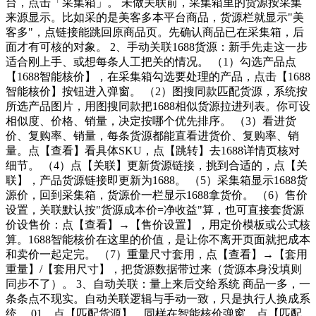
台，点击「采集箱」。 未做关联前，采集箱里的货源按采集
来源显示。比如采的是美客多本平台商品，货源栏就显示"美
客多"，点链接能跳回原商品页。先确认商品已在采集箱，后
面才有可核的对象。 2、手动关联1688货源：新手先走这一步
适合刚上手、或想每条人工把关的情况。 （1）勾选产品点
【1688智能核价】，在采集箱勾选要处理的产品，点击【1688
智能核价】按钮进入弹窗。 （2）图搜同款匹配货源，系统按
所选产品图片，用图搜同款把1688相似货源拉进列表。你可设
相似度、价格、销量，决定按哪个优先排序。 （3）看进货
价、复购率、销量，每条货源都能直看进货价、复购率、销
量。点【查看】看具体SKU，点【跳转】去1688详情页核对
细节。 （4）点【关联】更新货源链接，挑到合适的，点【关
联】，产品货源链接即更新为1688。 （5）采集箱显示1688货
源价，回到采集箱，货源价一栏显示1688拿货价。 （6）售价
设置，关联默认按"货源成本价=净收益"算，也可直接套货源
价设售价：点【查看】→【售价设置】，用定价模板或公式核
算。1688智能核价在这里的价值，是让你不离开页面就把成本
和卖价一起定完。 （7）重量尺寸套用，点【查看】→【套用
重量】/【套用尺寸】，把货源数据带过来（货源本身没填则
同步不了）。 3、自动关联：量上来后交给系统 商品一多，一
条条点不现实。自动关联逻辑与手动一致，只是执行人换成系
统。 01、点【匹配货源】，同样在智能核价弹窗，点【匹配