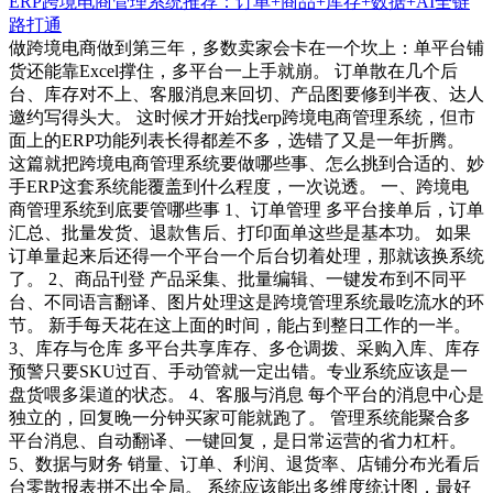
ERP跨境电商管理系统推荐：订单+商品+库存+数据+AI全链
路打通
做跨境电商做到第三年，多数卖家会卡在一个坎上：单平台铺
货还能靠Excel撑住，多平台一上手就崩。 订单散在几个后
台、库存对不上、客服消息来回切、产品图要修到半夜、达人
邀约写得头大。 这时候才开始找erp跨境电商管理系统，但市
面上的ERP功能列表长得都差不多，选错了又是一年折腾。
这篇就把跨境电商管理系统要做哪些事、怎么挑到合适的、妙
手ERP这套系统能覆盖到什么程度，一次说透。 一、跨境电
商管理系统到底要管哪些事 1、订单管理 多平台接单后，订单
汇总、批量发货、退款售后、打印面单这些是基本功。 如果
订单量起来后还得一个平台一个后台切着处理，那就该换系统
了。 2、商品刊登 产品采集、批量编辑、一键发布到不同平
台、不同语言翻译、图片处理这是跨境管理系统最吃流水的环
节。 新手每天花在这上面的时间，能占到整日工作的一半。
3、库存与仓库 多平台共享库存、多仓调拨、采购入库、库存
预警只要SKU过百、手动管就一定出错。专业系统应该是一
盘货喂多渠道的状态。 4、客服与消息 每个平台的消息中心是
独立的，回复晚一分钟买家可能就跑了。 管理系统能聚合多
平台消息、自动翻译、一键回复，是日常运营的省力杠杆。
5、数据与财务 销量、订单、利润、退货率、店铺分布光看后
台零散报表拼不出全局。 系统应该能出多维度统计图，最好