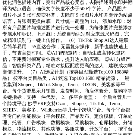
优化润色描述内容，突出产品核心卖点，去除描述图水印并翻
译为站点语言，确保文字长度不少于500个字符。 产品图片：
图片不足 5 张时裂变补齐，去除前 9 张图片水印并翻译为站点
语言，首张图更换白底，尺寸统一调整为 1:1。 添加水印：对
所有产品图片与描述图片进行统一处理，为每张图片完整添加
专属水印标识。 尺码图：系统自动识别对应来源尺码图，完
成精准识别与一键上传操作。 （6）TikTok Shop AI达人建联
①简单易用：5S直达合作，无需复杂操作，新手也能快速上
手，节省宝贵时间。 ②AI 智能邀约：自动生成高转化邀约
信，不用费时撰写专业话术，提升达人响应率。 ③AI 分组产
品：智能归类产品，精准对接匹配度更高的达人，建联成功率
翻倍提升。 （7）AI选品计划（按类目AI甄选Top100 1688精
品） 按平台类目品类，AI 甄选 Top100 1688 精品货源，一键
采集到 Shopee、TikTok Shop、Temu、OZON、美客多等平
台。每个货源显示月销量、发货时间、商店体验分、复购率等
关键指标，支持一件代发。 2、多平台覆盖：一个后台管几十
个跨境平台 妙手ERP支持Ozon、Shopee、TikTok、Temu、
SHEIN、美客多、Wildberries等几十个跨境平台。每个平台都
有专门的功能模块（平台授权、产品发布、定价模板、订单处
理、托管、广告模块、数据模块、采购模块、仓库模块、分销
模块、物流模块、其他功能、客服功能、开放平台），按平台