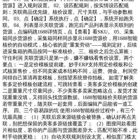
货源】进入规则设置。 02、设匹配规则，按实情设匹配规
则：关联商品优先级、核价设置、尺寸关联，与手动参数相
同。 03、点【确定】系统执行，点【确定】，系统开始跑关
联。 04、列表显示关联货源，跑完后产品列表显示关联到的
货源，点编码跳1688详情页，点【查看】看SKU。 05、采集
箱同步货源价，采集箱同样同步显示1688货源价，用1688智能
核价的自动模式，核心省的是"重复劳动"——规则定好，后续
进采集箱的商品按同一标准核价。 三、核价之后怎么算账：
守住利润 关联货源只是第一步，赚不赚钱看售价设置。两个
要点： 一是定价模板提前建。妙手ERP支持用定价模板和公
式核算售价，但不同卖家成本结构不同，运费、佣金、利润空
间得自己算清再套模板，别指望系统替你拍板。 如需了解美
客多定价模板创建流程，可跳转查看：美客多定价模板的创建
二是重量尺寸尽量同步。不少美客多卖家忽略这点，发货才发
现重量没填，又得回头找货源数据。1688智能核价关联的货源
若带重量尺寸，随关联一起套用，后面编辑产品能省一道工
序。 四、三个容易踩的坑 使用1688智能核价过程中，有三个
坑最高频： （1）关联后原来源链接会被替换，确认好再点关
联，别把想保留的美客多原链接覆盖了； （2）图搜同款看图
片相似度，若你的产品图与货源图差异大，匹配可能不准，此
时手动挑更稳； （3）自动关联规则别设太宽，相似度门槛太