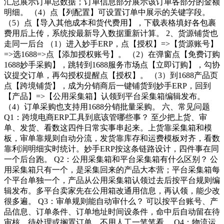
汇总展示订单总数据；订单信息部分展示该订单各部分的金额
明细。 （4）点【列配置】可设置订单中展示的关键字段。
（5）点【导入其他成本和货代费用】，下载表格填好各包裹
费用后上传，系统按最新导入数据重新计算。 2、货源铺货也
走同一后台 （1）进入妙手ERP，点【授权】=>【货源账号】
=>选1688=>点【添加授权账号】。 （2）在弹窗点【免费订购
1688妙手采购】，跳转到1688服务市场点【立即订购】，勾协
议提交订单，再勾授权提醒点【授权】。 （3）到1688产品页
点【跨境铺货】，成为分销商后一键铺货到妙手ERP，回到
【产品】=>【公用采集箱】认领到平台采集箱编辑发布。
（4）订单采购也支持用1688分销批量采购。 六、常见问题
Q1：跨境电商ERP工具到底该管哪些事？ 至少把上货、审
单、发货、看数这四件日常实事串起来。上货靠采集箱和模
板，审单靠规则自动分流，发货靠库存和运费模板对齐，看数
靠利润明细实时统计。妙手ERP按这条链路设计，四件事在同
一个后台跑。 Q2：公用采集箱和平台采集箱有什么区别？ 公
用采集箱只有一个，是采集回来的产品大本营；平台采集箱每
个平台单独一个，产品从公用采集箱认领过去后按平台规则编
辑发布。多平台卖家先在公用箱改通用信息，再认领，能少改
很多遍。 Q3：审单规则能自动审什么？ 可以按平台账号、产
品信息、订单条件、订单地址时间设条件，命中后自动留在待
审核、待处理或搁置订单，不用人工一笔笔看。 Q4：物流运