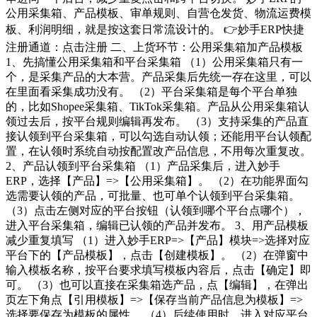
公用采集箱、产品模板、审单规则、自营仓发货、物流运费模
板、利润明细，就是按这套日常流设计的。 👉妙手ERP快捷
注册通道：点击注册 二、上货环节：公用采集箱加产品模板
1、先搞懂公用采集箱和平台采集箱 （1）公用采集箱只有一
个，是采集产品的大本营。产品采集后先统一存在这里，可以
在里面看采集成功没有。 （2）平台采集箱是每个平台单独
的，比如Shopee采集箱、TikTok采集箱。产品从公用采集箱认
领过去后，按平台规则编辑再发布。 （3）支持采集的产品直
接认领到平台采集箱，可以勾选自动认领；还能用平台认领配
置，在认领时系统自动按配置改产品信息，不用每次重复改。
2、产品认领到平台采集箱 （1）产品采集后，进入妙手
ERP，选择【产品】=>【公用采集箱】。 （2）在功能界面勾
选需要认领的产品，可批量、也可单个认领到平台采集箱。
（3）点击左侧对应的平台按钮（认领到哪个平台点哪个），
进入平台采集箱，编辑已认领的产品并发布。 3、用产品模板
减少重复填写 （1）进入妙手ERP=>【产品】模块=>选择对应
平台下的【产品模板】，点击【创建模板】。 （2）在弹窗中
输入模板名称，按平台要求填写模板内容后，点击【确定】即
可。 （3）也可以直接在采集箱选产品，点【编辑】，在弹出
页左下角点【引用模板】=>【保存当前产品信息为模板】=>
选择要保存为模板的属性。 （4）后续使用时，进入对应平台