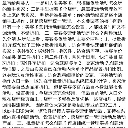
章写给两类人： 一是刚入驻美客多、想搞懂促销活动怎么玩
的新手卖家； 二是手里握着多个店铺、急需把活动管理效率
提上来的老卖家。 判断标准很简单：你的活动设置是逐个店
铺手工操作，还是跨店铺统一管理。 本文要回答的核心问题
只有一个：美客多营销活动到底怎么设置，才能既省时间又不
漏活动、不错折扣。 二、美客多营销活动是什么？两种玩法
先分清 从玩法上看，美客多促销活动主要分两种： 1、批量折
扣 系统预设了三种批量折扣规则，适合需要快速铺开促销的
卖家： 买N得X：买够N件，得X件，适合清库存、拉客单价
的品类 第二件折扣：第二件打折，常见于日用、快消类目 满
N折扣：满N件享折扣，适合鼓励凑单 2、卖家活动 先创建活
动框架，之后由卖家自己在活动内为单个产品配置折扣比例。
这类玩法灵活性更高，适合想精细控价的卖家。 两类活动的
操作入口一致，区别在于批量折扣由系统按规则计算，卖家活
动需要自己逐品填折扣。 但是美客多官方后台本身就能报名
活动、设置折扣，单店运营完全够用。 但后台的活动入口分
散在店铺级页面里，店铺一多就得反复切换、逐店核对，报错
漏报很难避免。 因此建议大家还是要借助专业的ERP工具，
以妙手ERP为例，该软件已接入美客多营销活动后，支持在系
统内直接创建活动、设置折扣价，跨店铺统一管理活动及活动
产品。 三、批量折扣怎么创建？跨店铺统一管理实操 创建活