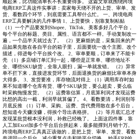
顺起来，比功能清单长不长重要得多。 这篇文章就围绕跨境
电商ERP工具这件实事讲：卖家每天绕不开的上货、审单、发
货、看数四个环节，到底需要工具帮什么忙。 一、跨境电商
ERP工具要解决的几件事情 1、上货要快，别靠复制粘贴
（1）一个产品要发到Shopee、TikTok、美客多好几个平台，
每个平台的标题、类目、属性、语言都不一样。手动复制改一
遍，一个品半天就过去了。 （2）更麻烦的是，采集回来的产
品如果先散在各自平台的箱子里，后面要统一改个主图、改个
描述，得进每个平台挨个改。 2、审单要顺，订单来了不能卡
壳 （1）多店铺订单汇到一起，哪些是正常单、哪些地址不
全、哪些SKU缺货，全靠人眼扫，漏一单就发错。 （2）异常
单不拦下来，直接进发货环节，后面退换货的麻烦比审单本身
大得多。 3、发货要准，库存物流对得上 （1）调用库存时如
果不知道哪个仓库有货、哪个SKU缺货，要么超卖，要么临
时采购拖慢发货。 （2）运费靠估算，月底算利润才发现运费
比想的高出一截，利润早就算偏了。 4、看数要清，利润别等
月底反推 （1）订单、采购、运费、货代费用散在多个后台，
想知道今天赚没赚，得挨个导出表格拼。 （2）等月底汇总才
发现某批货根本没利润，补救已经晚了。 上面这四件事，靠
人工加Excel加多个平台后台拼起来，最多能撑到月销十万。
跨境电商ERP工具真正该做的，是把上货、审单、发货、看数
串进同一个后台，减少重复点击和跨平台切换。 妙手ERP的