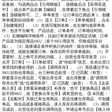
采集箱，勾选商品点【引用模板】，选模板后点【应用至选
中】；或点单产品右侧【编辑】，在弹窗右下角点【引用模
板】选模板即可。 三、审单发货：让订单自己跑起来 1、创建
审单规则自动筛单 （1）进入【订单】=>【审单规则】，点击
【创建规则】。 （2）先填写规则名称，在左侧勾选审单条
件，包含平台账号、产品信息、订单条件、订单地址时间。
（3）右侧编辑详细条件，比如订单来源设为指定店铺、订单
产品设为指定商品SKU（多个SKU用逗号、空格或回车分
隔）。 （4）选择满足条件时执行的动作：留在待审核、留在
待处理、或留在搁置订单。保存后即开启审单规则。 （5）不
需要时，左上角可关闭此功能。 2、自营仓库库存发货 （1）
点开【订单】=>【订单处理】，进“待处理”状态，在未出货订
单里找到要处理的，点击【调用库存】。 （2）系统通过平台
SKU识别仓库商品，分三种状态处理： ① 已匹配（有货）：
弹窗显示出库信息，可换出库仓库、改出库数量，选“调用库
存并出库”或“仅调用库存”。 ② 已匹配（缺货）：可点【去采
购入库】或【查看采购建议】补库存，也可【更换商品】换同
款不同SKU，或【更换出库仓库】调有货的仓。 ③ 未匹配：
点【去配对】关联已有仓库商品；若还没建仓库商品，可创建
单品、组合品或多规格商品，录入库存后再调用。 （3）调用
完成后，出货信息列显示调用信息；申请运单号后点【移入待