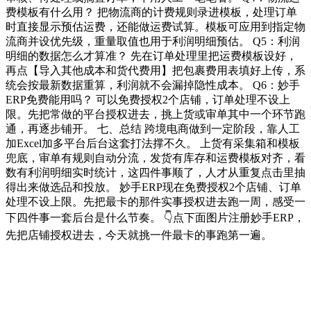
费模板有什么用？ 把物流商的计费规则录进模板，处理订单
时直接显示预估运费，还能做运费试算。模板可应用到指定物
流商并设优先级，重量取值也用于利润明细预估。 Q5：利润
明细的数据怎么才算准？ 先在订单处理里把运费模板设好，
再点【导入其他成本和货代费用】把包裹费用表填好上传，系
统会按最新数据重算，利润就不会漏掉隐性成本。 Q6：妙手
ERP免费能用吗？ 可以免费授权2个店铺，订单处理不设上
限。先把常做的平台授权进去，挑上货或审单其中一个环节跑
通，再逐步铺开。 七、总结 跨境电商做到一定阶段，靠人工
加Excel加多平台后台这套打法撑不久。 上货有采集箱和模板
兜底，审单有规则自动分流，发货有库存和运费模板对齐，看
数有利润明细实时统计，这四件事顺了，人才从重复点击里抽
得出来做选品和投放。 妙手ERP现在免费授权2个店铺、订单
处理不设上限。先把最卡的那件实事授权进去跑一周，感受一
下四件事一套后台是什么节奏。 👇点下面图片注册妙手ERP，
先把店铺授权进去，今天就挑一件最卡的事跑第一遍。