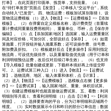
打单】，在此页面打印面单、拣货单，支持批量。 （4）
在“待打单发货”页面点【发货】，订单移入“交运平台”，系统
自动转入“已发货”。 四、物流运费：模板加试算别靠猜 1、设
置物流运费模板 （1）进入【物流】=>【运费模板】=>【添加
模板】。 （2）在弹窗自定义模板名称，选计费类型（首重续
重计费或同重量段费用相同）、重量单位、币种，点【保存并
编辑】。 （3）点【添加国家/地区】选国家，输入运费重量区
间及对应价格，可加分区，全部设好点【保存】。 （4）如需
算抛重，打开按钮并输入抛重系数；还可设操作费、挂号费、
附加费及折扣。 （5）模板建好后点【更多操作】应用到指定
物流商，可设优先级排序，以及重量取值优先级（用于订单和
利润明细预估运费，改后仅对后续订单生效）。 （6）也支持
【导入模板】批量创建或更新，下载样本填好再上传提交即
可。 2、运费试算三种入口 （1）进入【物流】=>【运费试
算】，选物流商、地区，输入体重和体积，点【计算】。
（2）进入【物流】=>【运费模板】，选模板点右侧【更多操
作】=>【运费试算】，输入国家/地区、重量、体积后试算。
（3）创建运费模板时也能直接做运费试算。 五、看数：利润
明细别等月底 1、查看利润明细 （1）点击【订单】=>【利润
明细】。 （2）选择要查询的平台，分为订单明细和店铺两个
维度。 （3）实时数据展示今日和昨日的部分订单信息；数据