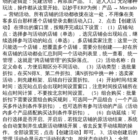
动的逻辑是：先建活动，再添加产品。 1、进入入口 无论哪种
玩法，操作都从这里开始。以妙手ERP为例：产品 → Mercado
→ 营销活动。所有店铺的活动都收拢在这一处，不用像在美
客多后台那样逐个店铺登录去翻活动入口。 2、点击【创建活
动】 在弹出的窗口里，按顺序完成以下设置： （1）店铺/站
点：选择参与活动的店铺（单选），选完店铺会出现站点，继
续选择参与活动的站点（单选）。多店铺卖家注意：这里一次
只能选一个店铺，想覆盖多个店铺，需要分别创建——好在所
有店铺的活动都会汇总到同一个活动列表里，统一查看、统一
管理，这就是"跨店铺管理"的实际落点。 （2）活动名称：自
定义命名，方便后期区分不同活动。 （3）活动类型：选批量
折扣，在买N得X、第二件折扣、满N折扣中挑一种；选卖家
活动，则先建框架、后续自行设置折扣。 （4）开始时间/结束
时间：选完站点后会出现时间设置窗口，注意时间按店铺所在
站点时间计算，不要按北京时间设置。 （5）组合购买：批量
折扣下需要设置组合购买规则，可选同一产品组合（一个产品
买多件达到条件享折扣），也可选所有参与活动的产品（活动
内多个产品搭配购买达到条件享折扣）。 （6）自动延续：可
自行选择是否开启。开启后，若指定店铺的原活动结束，系统
会自动复制并生成新活动继续开展，省去反复手动续期的操
作。 全部设置完，点击【创建活动】即可。 3、活动创建后的
管理 活动会显示在"活动列表"中，按状态自动归入：全部、