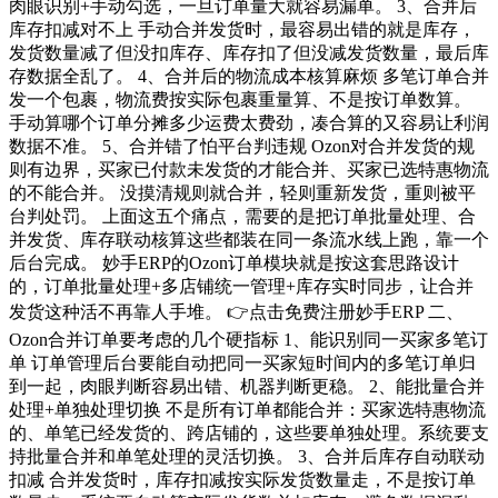
肉眼识别+手动勾选，一旦订单量大就容易漏单。 3、合并后
库存扣减对不上 手动合并发货时，最容易出错的就是库存，
发货数量减了但没扣库存、库存扣了但没减发货数量，最后库
存数据全乱了。 4、合并后的物流成本核算麻烦 多笔订单合并
发一个包裹，物流费按实际包裹重量算、不是按订单数算。
手动算哪个订单分摊多少运费太费劲，凑合算的又容易让利润
数据不准。 5、合并错了怕平台判违规 Ozon对合并发货的规
则有边界，买家已付款未发货的才能合并、买家已选特惠物流
的不能合并。 没摸清规则就合并，轻则重新发货，重则被平
台判处罚。 上面这五个痛点，需要的是把订单批量处理、合
并发货、库存联动核算这些都装在同一条流水线上跑，靠一个
后台完成。 妙手ERP的Ozon订单模块就是按这套思路设计
的，订单批量处理+多店铺统一管理+库存实时同步，让合并
发货这种活不再靠人手堆。 👉点击免费注册妙手ERP 二、
Ozon合并订单要考虑的几个硬指标 1、能识别同一买家多笔订
单 订单管理后台要能自动把同一买家短时间内的多笔订单归
到一起，肉眼判断容易出错、机器判断更稳。 2、能批量合并
处理+单独处理切换 不是所有订单都能合并：买家选特惠物流
的、单笔已经发货的、跨店铺的，这些要单独处理。系统要支
持批量合并和单笔处理的灵活切换。 3、合并后库存自动联动
扣减 合并发货时，库存扣减按实际发货数量走，不是按订单