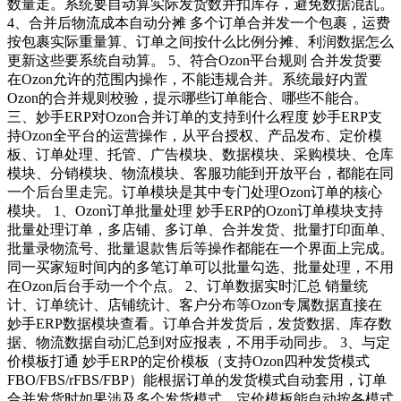
数量走。系统要自动算实际发货数并扣库存，避免数据混乱。
4、合并后物流成本自动分摊 多个订单合并发一个包裹，运费
按包裹实际重量算、订单之间按什么比例分摊、利润数据怎么
更新这些要系统自动算。 5、符合Ozon平台规则 合并发货要
在Ozon允许的范围内操作，不能违规合并。系统最好内置
Ozon的合并规则校验，提示哪些订单能合、哪些不能合。
三、妙手ERP对Ozon合并订单的支持到什么程度 妙手ERP支
持Ozon全平台的运营操作，从平台授权、产品发布、定价模
板、订单处理、托管、广告模块、数据模块、采购模块、仓库
模块、分销模块、物流模块、客服功能到开放平台，都能在同
一个后台里走完。订单模块是其中专门处理Ozon订单的核心
模块。 1、Ozon订单批量处理 妙手ERP的Ozon订单模块支持
批量处理订单，多店铺、多订单、合并发货、批量打印面单、
批量录物流号、批量退款售后等操作都能在一个界面上完成。
同一买家短时间内的多笔订单可以批量勾选、批量处理，不用
在Ozon后台手动一个个点。 2、订单数据实时汇总 销量统
计、订单统计、店铺统计、客户分布等Ozon专属数据直接在
妙手ERP数据模块查看。订单合并发货后，发货数据、库存数
据、物流数据自动汇总到对应报表，不用手动同步。 3、与定
价模板打通 妙手ERP的定价模板（支持Ozon四种发货模式
FBO/FBS/rFBS/FBP）能根据订单的发货模式自动套用，订单
合并发货时如果涉及多个发货模式，定价模板能自动按各模式