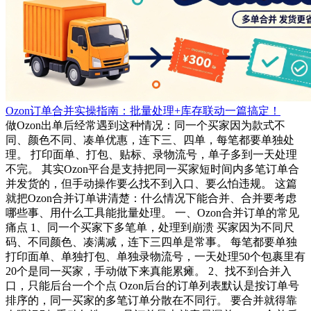
Ozon订单合并实操指南：批量处理+库存联动一篇搞定！
做Ozon出单后经常遇到这种情况：同一个买家因为款式不
同、颜色不同、凑单优惠，连下三、四单，每笔都要单独处
理。 打印面单、打包、贴标、录物流号，单子多到一天处理
不完。 其实Ozon平台是支持把同一买家短时间内多笔订单合
并发货的，但手动操作要么找不到入口、要么怕违规。 这篇
就把Ozon合并订单讲清楚：什么情况下能合并、合并要考虑
哪些事、用什么工具能批量处理。 一、Ozon合并订单的常见
痛点 1、同一个买家下多笔单，处理到崩溃 买家因为不同尺
码、不同颜色、凑满减，连下三四单是常事。 每笔都要单独
打印面单、单独打包、单独录物流号，一天处理50个包裹里有
20个是同一买家，手动做下来真能累瘫。 2、找不到合并入
口，只能后台一个个点 Ozon后台的订单列表默认是按订单号
排序的，同一买家的多笔订单分散在不同行。 要合并就得靠