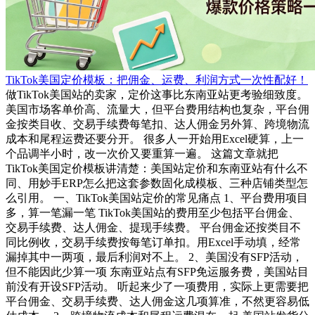
TikTok美国定价模板：把佣金、运费、利润方式一次性配好！
做TikTok美国站的卖家，定价这事比东南亚站更考验细致度。
美国市场客单价高、流量大，但平台费用结构也复杂，平台佣
金按类目收、交易手续费每笔扣、达人佣金另外算、跨境物流
成本和尾程运费还要分开。 很多人一开始用Excel硬算，上一
个品调半小时，改一次价又要重算一遍。 这篇文章就把
TikTok美国定价模板讲清楚：美国站定价和东南亚站有什么不
同、用妙手ERP怎么把这套参数固化成模板、三种店铺类型怎
么引用。 一、TikTok美国站定价的常见痛点 1、平台费用项目
多，算一笔漏一笔 TikTok美国站的费用至少包括平台佣金、
交易手续费、达人佣金、提现手续费。 平台佣金还按类目不
同比例收，交易手续费按每笔订单扣。用Excel手动填，经常
漏掉其中一两项，最后利润对不上。 2、美国没有SFP活动，
但不能因此少算一项 东南亚站点有SFP免运服务费，美国站目
前没有开设SFP活动。 听起来少了一项费用，实际上更需要把
平台佣金、交易手续费、达人佣金这几项算准，不然更容易低