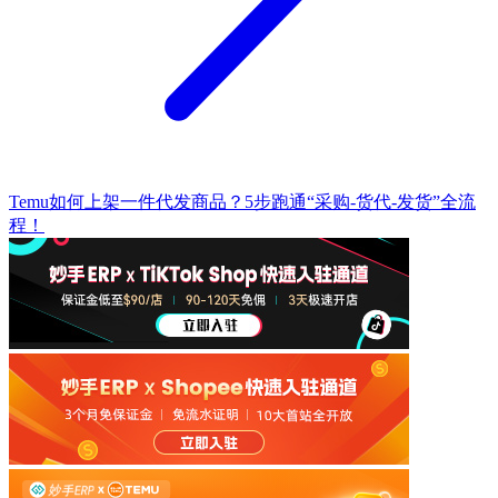
Temu如何上架一件代发商品？5步跑通“采购-货代-发货”全流
程！