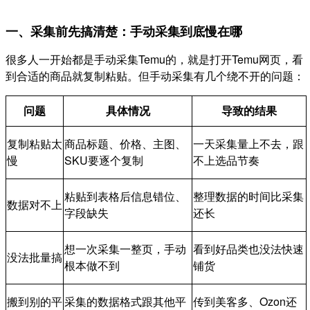
一、采集前先搞清楚：手动采集到底慢在哪
很多人一开始都是手动采集Temu的，就是打开Temu网页，看
到合适的商品就复制粘贴。但手动采集有几个绕不开的问题：
问题
具体情况
导致的结果
复制粘贴太
商品标题、价格、主图、
一天采集量上不去，跟
慢
SKU要逐个复制
不上选品节奏
粘贴到表格后信息错位、
整理数据的时间比采集
数据对不上
字段缺失
还长
想一次采集一整页，手动
看到好品类也没法快速
没法批量搞
根本做不到
铺货
搬到别的平
采集的数据格式跟其他平
传到美客多、Ozon还