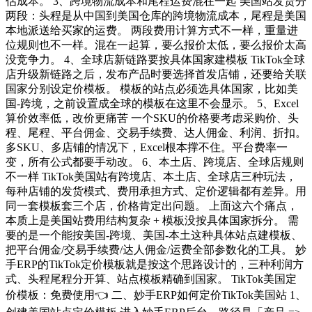
估成本。 3、跨境物流成本和尾程运费混在一起 美国站发货分
两段：头程是从中国到美国仓库的跨境物流成本，尾程是美国
本地派送给买家的运费。 两段费用计算方式不一样，重量进
位规则也不一样。混在一起算，要么报价太低，要么报价太高
没竞争力。 4、全球店新链路要按具体国家建模板 TikTok全球
店升级新链路之后，发布产品时要选择首发店铺，还要给关联
国家分别设定价模板。 模板的站点必须选具体国家，比如美
国-跨境，之前设置成全球的模板在这里不会显示。 5、Excel
算价效率低，改价更痛苦 一个SKU的价格要考虑采购价、头
程、尾程、平台佣金、交易手续费、达人佣金、利润、折扣。
多SKU、多店铺的情况下，Excel根本撑不住。平台费率一
变，所有公式都要手动改。 6、本土店、跨境店、全球店规则
不一样 TikTok美国站有跨境店、本土店、全球店三种玩法，
每种店铺的发货模式、费用承担方式、定价逻辑都有差异。用
同一套模板套三个店，价格肯定出问题。 上面这六个痛点，
本质上是美国站费用结构复杂 + 模板没按具体国家拆分。 需
要的是一个能按美国-跨境、美国-本土这种具体站点建模板、
把平台佣金/交易手续费/达人佣金/运费全部参数化的工具。 妙
手ERP的TikTok定价模板就是按这个思路设计的，三种利润方
式、头程尾程分开算、站点模板精确到国家。 TikTok美国定
价模板：免费使用👈 二、妙手ERP如何定价TikTok美国站 1、