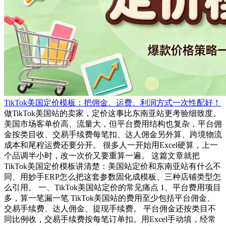
TikTok美国定价模板：把佣金、运费、利润方式一次性配好！
做TikTok美国站的卖家，定价这事比东南亚站更考验细致度。
美国市场客单价高、流量大，但平台费用结构也复杂，平台佣
金按类目收、交易手续费每笔扣、达人佣金另外算、跨境物流
成本和尾程运费还要分开。 很多人一开始用Excel硬算，上一
个品调半小时，改一次价又要重算一遍。 这篇文章就把
TikTok美国定价模板讲清楚：美国站定价和东南亚站有什么不
同、用妙手ERP怎么把这套参数固化成模板、三种店铺类型怎
么引用。 一、TikTok美国站定价的常见痛点 1、平台费用项目
多，算一笔漏一笔 TikTok美国站的费用至少包括平台佣金、
交易手续费、达人佣金、提现手续费。 平台佣金还按类目不
同比例收，交易手续费按每笔订单扣。用Excel手动填，经常