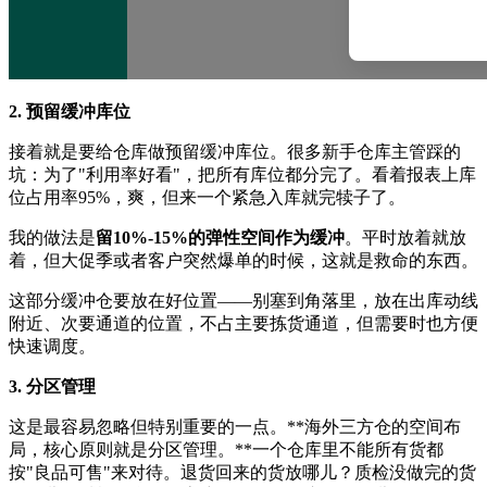
2. 预留缓冲库位
接着就是要给仓库做预留缓冲库位。很多新手仓库主管踩的
坑：为了"利用率好看"，把所有库位都分完了。看着报表上库
位占用率95%，爽，但来一个紧急入库就完犊子了。
我的做法是
留10%-15%的弹性空间作为缓冲
。平时放着就放
着，但大促季或者客户突然爆单的时候，这就是救命的东西。
这部分缓冲仓要放在好位置——别塞到角落里，放在出库动线
附近、次要通道的位置，不占主要拣货通道，但需要时也方便
快速调度。
3. 分区管理
这是最容易忽略但特别重要的一点。**海外三方仓的空间布
局，核心原则就是分区管理。**一个仓库里不能所有货都
按"良品可售"来对待。退货回来的货放哪儿？质检没做完的货