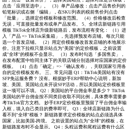
点击「应用至选中」。 （3）单产品修改：点击产品售价列的
铅笔标识或右侧「编辑」，在SKU列表的税前售价列点击
「批量」，选择定价模板和修改范围。 （4）价格修改后检查
无误，可直接批量发布或单产品发布。 5、全球店新链路引用
模板 TikTok全球店升级新链路后，发布流程有变化： （1）进
入「产品 => TikTok采集箱」，先选择预发布店铺。每次只能
选一个首发店铺。 （2）用定价模板修改首发店铺的本地展示
价。注意下拉框只显示站点为"美国"的定价模板，之前设置
成"全球"的模板不会显示。 （3）发布时勾选「多国售卖」，
在发布配置中给同主体下的关联店铺分别选择对应国家的定价
模板。 （4）点击「确定」=>「确认发布」，关联国家引用各
自的定价模板发布。 三、常见问题 Q1：TikTok美国站有没有
SFP免运服务费？ 没有。根据妙手ERP帮助中心说明，新加
坡、美国、英国站点未开设SFP活动，所以美国站定价模板里
这一项可以不填。 Q2：美国站的平台佣金率是多少？ TikTok
美国站的平台佣金按不同类目收取不同比例，具体费率需要参
考TikTok官方文档。 妙手ERP定价模板里预留了平台佣金率输
入框，填入自己类目的费率即可。 Q3：全球店新链路为什么
看不到"全球"模板？ 新链路要求定价模板的站点必须选具体
国家，比如美国-跨境。 之前设置的站点为"全球"的模板，在
新链路发布时不会显示。 Q4：头程运费和尾程运费有什么区