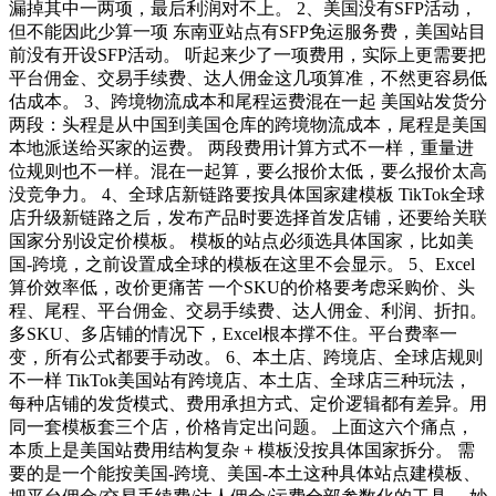
漏掉其中一两项，最后利润对不上。 2、美国没有SFP活动，
但不能因此少算一项 东南亚站点有SFP免运服务费，美国站目
前没有开设SFP活动。 听起来少了一项费用，实际上更需要把
平台佣金、交易手续费、达人佣金这几项算准，不然更容易低
估成本。 3、跨境物流成本和尾程运费混在一起 美国站发货分
两段：头程是从中国到美国仓库的跨境物流成本，尾程是美国
本地派送给买家的运费。 两段费用计算方式不一样，重量进
位规则也不一样。混在一起算，要么报价太低，要么报价太高
没竞争力。 4、全球店新链路要按具体国家建模板 TikTok全球
店升级新链路之后，发布产品时要选择首发店铺，还要给关联
国家分别设定价模板。 模板的站点必须选具体国家，比如美
国-跨境，之前设置成全球的模板在这里不会显示。 5、Excel
算价效率低，改价更痛苦 一个SKU的价格要考虑采购价、头
程、尾程、平台佣金、交易手续费、达人佣金、利润、折扣。
多SKU、多店铺的情况下，Excel根本撑不住。平台费率一
变，所有公式都要手动改。 6、本土店、跨境店、全球店规则
不一样 TikTok美国站有跨境店、本土店、全球店三种玩法，
每种店铺的发货模式、费用承担方式、定价逻辑都有差异。用
同一套模板套三个店，价格肯定出问题。 上面这六个痛点，
本质上是美国站费用结构复杂 + 模板没按具体国家拆分。 需
要的是一个能按美国-跨境、美国-本土这种具体站点建模板、