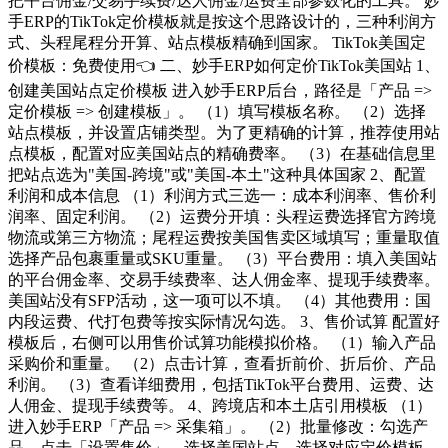
把平台佣金/交易手续费/达人佣金/运费全部参数化的工具。 妙
手ERP的TikTok定价模板就是按这个思路设计的，三种利润方
式、头程尾程分开算、站点模板精确到国家。 TikTok美国定
价模板：免费使用👈 二、妙手ERP如何定价TikTok美国站 1、
创建美国站点定价模板 进入妙手ERP后台，路径是「产品 =>
定价模板 => 创建模板」。 （1）填写模板名称。 （2）选择
站点模板，并设置店铺类型。为了更精确的计算，推荐使用站
点模板，配置对应美国站点的精确费率。 （3）在基础信息里
把站点选为"美国-跨境"或"美国-本土"这种具体国家 2、配置
利润和成本信息 （1）利润方式三选一：成本利润率、售价利
润率、固定利润。 （2）运费分开填：头程运费选择官方跨境
物流或第三方物流；尾程运费按美国售卖区域填写；重量取值
选择产品包裹重量或SKU重量。 （3）平台费用：填入美国站
的平台佣金率、交易手续费率、达人佣金率、提现手续费率。
美国站没有SFP活动，这一项可以不填。 （4）其他费用：国
内段运费、代打包费等按实际情况勾选。 3、售价试算 配置好
模板后，右侧可以用售价试算功能模拟价格。 （1）输入产品
采购价和重量。 （2）点击计算，查看折前价、折后价、产品
利润。 （3）查看详细费用，包括TikTok平台费用、运费、达
人佣金、提现手续费等。 4、跨境店和本土店引用模板 （1）
进入妙手ERP「产品 => 采集箱」。 （2）批量修改：勾选产
品，点击「设置售价」，选择美国站点，选择对应定价模板，