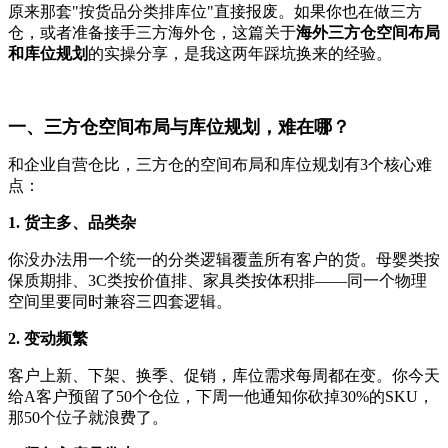
原来那套"按货品分类排库位"直接报废。如果你也在做三方
仓，或者准备接手三方海外仓，这篇关于
海外三方仓空间布局
和库位规划
的实操分享，是我这两年踩坑换来的经验。
一、三方仓空间布局与库位规划，难在哪？
和企业自营仓比，三方仓的空间布局和库位规划有3个核心难
点：
1. 货主多、品类杂
你没办法用一个统一的分类逻辑覆盖所有客户的货。母婴类按
保质期排、3C类按价值排、家具类按体积排——同一个物理
空间里要同时兼容三四套逻辑。
2. 变动频繁
客户上新、下架、换季、促销，库位需求每周都在变。你今天
给A客户预留了50个仓位，下周一他通知你砍掉30%的SKU，
那50个位子就浪费了。