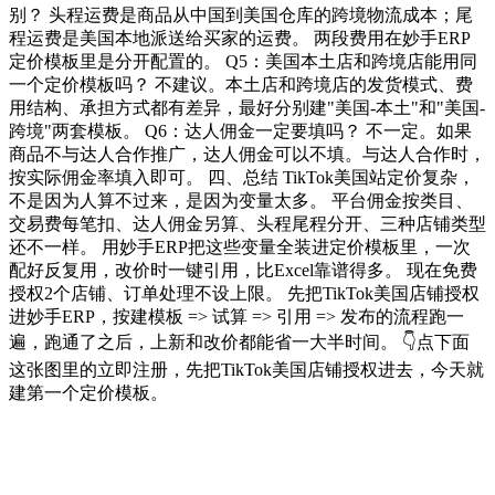
别？ 头程运费是商品从中国到美国仓库的跨境物流成本；尾
程运费是美国本地派送给买家的运费。 两段费用在妙手ERP
定价模板里是分开配置的。 Q5：美国本土店和跨境店能用同
一个定价模板吗？ 不建议。本土店和跨境店的发货模式、费
用结构、承担方式都有差异，最好分别建"美国-本土"和"美国-
跨境"两套模板。 Q6：达人佣金一定要填吗？ 不一定。如果
商品不与达人合作推广，达人佣金可以不填。与达人合作时，
按实际佣金率填入即可。 四、总结 TikTok美国站定价复杂，
不是因为人算不过来，是因为变量太多。 平台佣金按类目、
交易费每笔扣、达人佣金另算、头程尾程分开、三种店铺类型
还不一样。 用妙手ERP把这些变量全装进定价模板里，一次
配好反复用，改价时一键引用，比Excel靠谱得多。 现在免费
授权2个店铺、订单处理不设上限。 先把TikTok美国店铺授权
进妙手ERP，按建模板 => 试算 => 引用 => 发布的流程跑一
遍，跑通了之后，上新和改价都能省一大半时间。 👇点下面
这张图里的立即注册，先把TikTok美国店铺授权进去，今天就
建第一个定价模板。