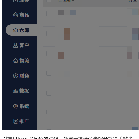
以前用Excel管库位的时候，新建一批仓位光编号就得手敲半