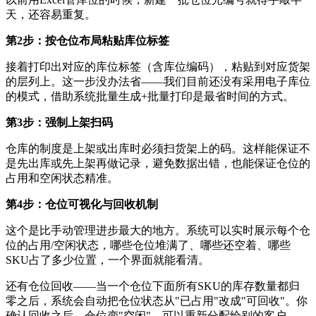
天，还容易重复。
第2步：按仓位布局粘贴库位标签
接着打印出对应的库位标签（含库位编码），粘贴到对应货架
的层列上。这一步没办法省——我们目前还没有采用电子库位
的模式，借助系统批量生成+批量打印是最省时间的方式。
第3步：强制上架扫码
仓库的制度是上架或出库时必须扫货架上的码。这样能保证不
是先出库或先上架再做记录，避免数据出错，也能保证仓位的
占用和空闲状态精准。
第4步：仓位可视化与回收机制
这个是比手动管理进步最大的地方。系统可以实时展示每个仓
位的占用/空闲状态，哪些仓位堆满了、哪些还空着、哪些
SKU占了多少位置，一个界面就能看清。
还有仓位回收——当一个仓位下面所有SKU的库存数量都归
零之后，系统会自动把仓位状态从"已占用"改成"可回收"。你
确认回收之后，仓位变"空闲"，可以重新分配给别的客户。